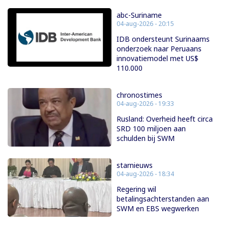
abc-Suriname
04-aug-2026 - 20:15
IDB ondersteunt Surinaams
onderzoek naar Peruaans
innovatiemodel met US$
110.000
chronostimes
04-aug-2026 - 19:33
Rusland: Overheid heeft circa
SRD 100 miljoen aan
schulden bij SWM
starnieuws
04-aug-2026 - 18:34
Regering wil
betalingsachterstanden aan
SWM en EBS wegwerken