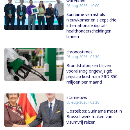
waterkant
05-aug-2026 - 10:00
Suriname verrast als
nieuwkomer en sleept drie
internationale digital-
healthonderscheidingen
binnen
chronostimes
05-aug-2026 - 02:39
Brandstofprijzen blijven
vooralsnog ongewijzigd;
prijscap kost ruim SRD 350
miljoen per maand
starnieuws
05-aug-2026 - 02:26
Oostelbos: Suriname moet in
Brussel werk maken van
visumvrij reizen