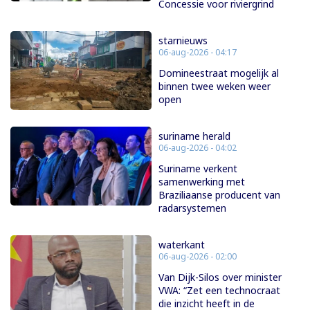
Concessie voor riviergrind
starnieuws
06-aug-2026 - 04:17
Domineestraat mogelijk al
binnen twee weken weer
open
suriname herald
06-aug-2026 - 04:02
Suriname verkent
samenwerking met
Braziliaanse producent van
radarsystemen
waterkant
06-aug-2026 - 02:00
Van Dijk-Silos over minister
VWA: “Zet een technocraat
die inzicht heeft in de