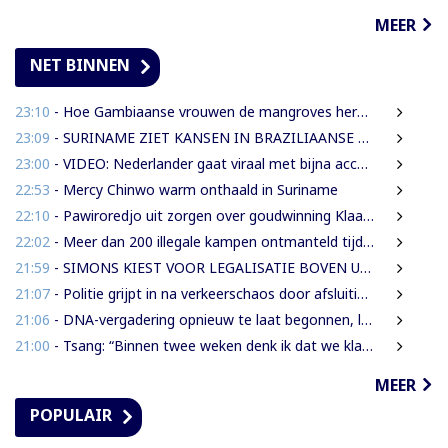
MEER
NET BINNEN
23:10
- Hoe Gambiaanse vrouwen de mangroves herstellen die Banjul beschermen
23:09
- SURINAME ZIET KANSEN IN BRAZILIAANSE RADARTECHNOLOGIE VOOR GRENSBEWAKING EN VEILIGHEID
23:00
- VIDEO: Nederlander gaat viraal met bijna accentloze versie van Damaru’s ‘Mi Rowsu’
22:53
- Mercy Chinwo warm onthaald in Suriname
22:10
- Pawiroredjo uit zorgen over goudwinning Klaaskreek en geluidsoverlast
22:02
- Meer dan 200 illegale kampen ontmanteld tijdens operatie bij Moeroekreek
21:59
- SIMONS KIEST VOOR LEGALISATIE BOVEN UITZETTING VAN LANGDURIG VERBLIJVENDE VREEMDELINGEN
21:07
- Politie grijpt in na verkeerschaos door afsluiting Domineestraat
21:06
- DNA-vergadering opnieuw te laat begonnen, leden eisen aanpak laatkomers
21:00
- Tsang: “Binnen twee weken denk ik dat we klaar moeten zijn met werkzaamheden Domineestraat”
MEER
POPULAIR