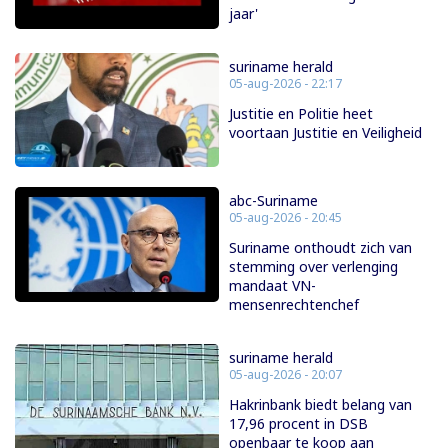
jaar'
suriname herald
05-aug-2026 - 22:17
Justitie en Politie heet
voortaan Justitie en Veiligheid
abc-Suriname
05-aug-2026 - 20:45
Suriname onthoudt zich van
stemming over verlenging
mandaat VN-
mensenrechtenchef
suriname herald
05-aug-2026 - 20:07
Hakrinbank biedt belang van
17,96 procent in DSB
openbaar te koop aan