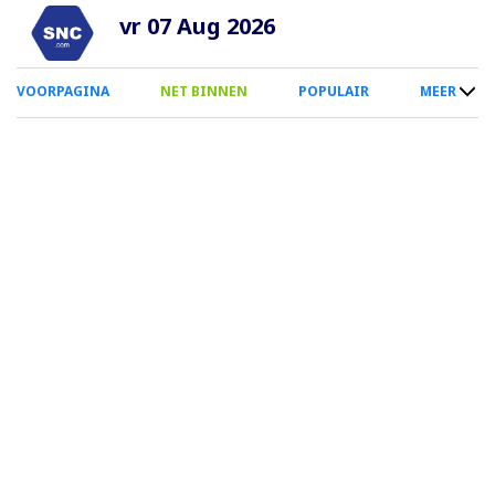
Overslaan
vr 07 Aug 2026
en
naar
0
VOORPAGINA
NET BINNEN
POPULAIR
MEER
de
Smartphone
inhoud
Menu
gaan