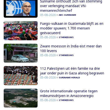
Suriname onthoudt zich van stemming
over verlenging mandaat VN-
mensenrechtenchef
05-08-2026
ABC-SURINAME
Fuego-vulkaan in Guatemala blijft as en
modder spuwen; 1.700 mensen
geëvacueerd
05-08-2026
STARNIEUWS
Zware moesson in India eist meer dan
100 levens
05-08-2026
STARNIEUWS
112 Palestijnen uit één familie na drie
jaar onder puin in Gaza alsnog begraven
05-08-2026
SURINAME HERALD
Grote internationale operatie tegen
milieumisdrijven in Amazoneregio
05-08-2026
STARNIEUWS