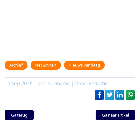
Archief
Net Binnen
Nieuws vandaag
10 sep 2025
| abc-Suriname | Door: Redactie
Ga terug
Ga naar artikel