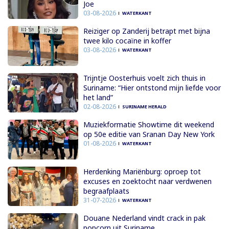
Joe
03-08-2026
WATERKANT
Reiziger op Zanderij betrapt met bijna
twee kilo cocaïne in koffer
03-08-2026
WATERKANT
Trijntje Oosterhuis voelt zich thuis in
Suriname: “Hier ontstond mijn liefde voor
het land”
02-08-2026
SURINAME HERALD
Muziekformatie Showtime dit weekend
op 50e editie van Sranan Day New York
01-08-2026
WATERKANT
Herdenking Mariënburg: oproep tot
excuses en zoektocht naar verdwenen
begraafplaats
31-07-2026
WATERKANT
Douane Nederland vindt crack in pak
popcorn uit Suriname