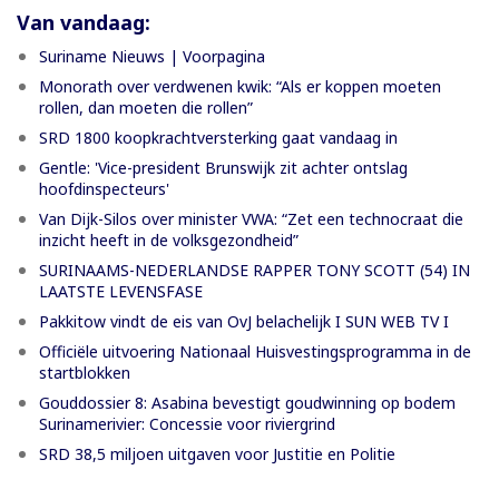
Van vandaag:
Suriname Nieuws | Voorpagina
Monorath over verdwenen kwik: “Als er koppen moeten
rollen, dan moeten die rollen”
SRD 1800 koopkrachtversterking gaat vandaag in
Gentle: 'Vice-president Brunswijk zit achter ontslag
hoofdinspecteurs'
Van Dijk-Silos over minister VWA: “Zet een technocraat die
inzicht heeft in de volksgezondheid”
SURINAAMS-NEDERLANDSE RAPPER TONY SCOTT (54) IN
LAATSTE LEVENSFASE
Pakkitow vindt de eis van OvJ belachelijk I SUN WEB TV I
Officiële uitvoering Nationaal Huisvestingsprogramma in de
startblokken
Gouddossier 8: Asabina bevestigt goudwinning op bodem
Surinamerivier: Concessie voor riviergrind
SRD 38,5 miljoen uitgaven voor Justitie en Politie