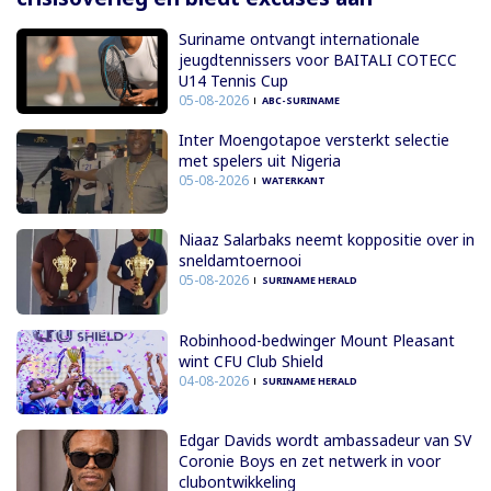
Suriname ontvangt internationale
jeugdtennissers voor BAITALI COTECC
U14 Tennis Cup
05-08-2026
ABC-SURINAME
Inter Moengotapoe versterkt selectie
met spelers uit Nigeria
05-08-2026
WATERKANT
Niaaz Salarbaks neemt koppositie over in
sneldamtoernooi
05-08-2026
SURINAME HERALD
Robinhood-bedwinger Mount Pleasant
wint CFU Club Shield
04-08-2026
SURINAME HERALD
Edgar Davids wordt ambassadeur van SV
Coronie Boys en zet netwerk in voor
clubontwikkeling