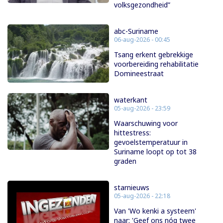
volksgezondheid”
abc-Suriname
06-aug-2026 - 00:45
Tsang erkent gebrekkige
voorbereiding rehabilitatie
Domineestraat
waterkant
05-aug-2026 - 23:59
Waarschuwing voor
hittestress:
gevoelstemperatuur in
Suriname loopt op tot 38
graden
starnieuws
05-aug-2026 - 22:18
Van 'Wo kenki a systeem'
naar: 'Geef ons nóg twee