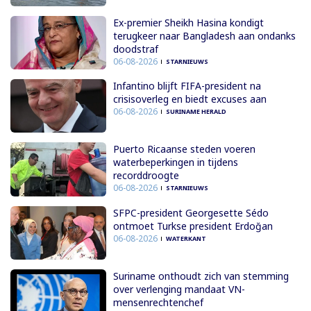
Ex-premier Sheikh Hasina kondigt
terugkeer naar Bangladesh aan ondanks
doodstraf
06-08-2026
STARNIEUWS
Infantino blijft FIFA-president na
crisisoverleg en biedt excuses aan
06-08-2026
SURINAME HERALD
Puerto Ricaanse steden voeren
waterbeperkingen in tijdens
recorddroogte
06-08-2026
STARNIEUWS
SFPC-president Georgesette Sédo
ontmoet Turkse president Erdoğan
06-08-2026
WATERKANT
Suriname onthoudt zich van stemming
over verlenging mandaat VN-
mensenrechtenchef