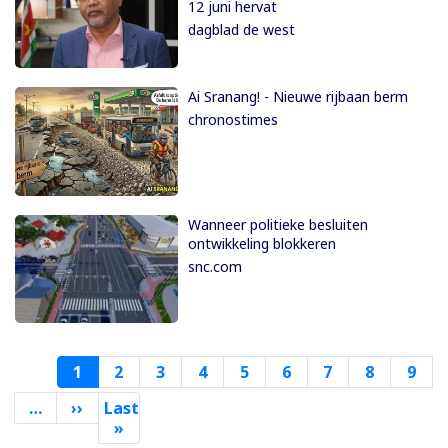
12 juni hervat
dagblad de west
Ai Sranang! - Nieuwe rijbaan berm
chronostimes
Wanneer politieke besluiten
ontwikkeling blokkeren
snc.com
1
2
3
4
5
6
7
8
9
…
››
Volgende
Last
pagina
»
Laatste