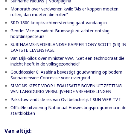
Suriname Nieuws | Voorpagina
Monorath over verdwenen kwik: “Als er koppen moeten
rollen, dan moeten die rollen”
SRD 1800 koopkrachtversterking gaat vandaag in
Gentle: 'Vice-president Brunswijk zit achter ontslag
hoofdinspecteurs'
SURINAAMS-NEDERLANDSE RAPPER TONY SCOTT (54) IN
LAATSTE LEVENSFASE
Van Dijk-Silos over minister VWA: “Zet een technocraat die
inzicht heeft in de volksgezondheid”
Gouddossier 8: Asabina bevestigt goudwinning op bodem
Surinamerivier: Concessie voor riviergrind
SIMONS KIEST VOOR LEGALISATIE BOVEN UITZETTING
VAN LANGDURIG VERBLIJVENDE VREEMDELINGEN
Pakkitow vindt de eis van OvJ belachelijk I SUN WEB TV I
Officiële uitvoering Nationaal Huisvestingsprogramma in de
startblokken
Van altijd: