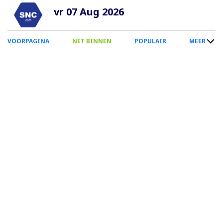
Overslaan
vr 07 Aug 2026
en
naar
0
VOORPAGINA
NET BINNEN
POPULAIR
MEER
de
Smartphone
inhoud
Menu
gaan