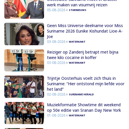
werk maken van visumvrij reizen
05-08-2026
STARNIEUWS
Geen Miss Universe-deelname voor Miss
Suriname 2026 Eunike Kishundat Lioe-A-
Joe
03-08-2026
WATERKANT
Reiziger op Zanderij betrapt met bijna
twee kilo cocaïne in koffer
03-08-2026
WATERKANT
Trijntje Oosterhuis voelt zich thuis in
Suriname: “Hier ontstond mijn liefde voor
het land”
02-08-2026
SURINAME HERALD
Muziekformatie Showtime dit weekend
op 50e editie van Sranan Day New York
01-08-2026
WATERKANT