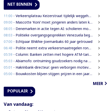
pagina
NET BINNEN
11:00
- Verkeersplateau Keizerstraat tijdelijk weggehaald vanwege chaos rond Domineestraat
09:00
- Mascotte ‘Koni’ moet jongeren anders laten kijken naar Surinaamse houtsector
08:05
- Denemarken in actie tegen AI: scholieren moeten extra mondelinge examens doen
08:03
- Politieke overgangsgesprekken Venezuela beginnen zonder Machado
07:00
- Echtpaar Bhikhie-Joemanbaks 60 jaar getrouwd
06:48
- Politie neemt extra verkeersmaatregelen rond afgesloten Domineestraat
05:59
- Column: Banken zetten met hogere ATM-tarieven digitale economie op achterstand
05:03
- Abiamofo: ontruiming goudzoekers nodig na dodelijke risico’s in Moeroekreek en 21 Bergi
05:01
- Hakrinbank-directeur: geen verborgen motieven bij verkoop DSB-belang
05:00
- Bouwkosten blijven stijgen: prijzen in een jaar tijd gemiddeld 7,3% hoger
MEER
POPULAIR
Van vandaag: