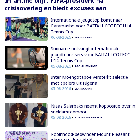
Infantino blijft FIFA-president na
crisisoverleg en biedt excuses aan
Internationale jeugdtop komt naar
Paramaribo voor BAITALI COTECC U14
Tennis Cup
06-08-2026
WATERKANT
Suriname ontvangt internationale
jeugdtennissers voor BAITALI COTECC
U14 Tennis Cup
05-08-2026
ABC-SURINAME
Inter Moengotapoe versterkt selectie
met spelers uit Nigeria
05-08-2026
WATERKANT
Niaaz Salarbaks neemt koppositie over in
sneldamtoernooi
05-08-2026
SURINAME HERALD
Robinhood-bedwinger Mount Pleasant