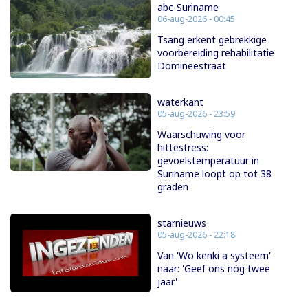
abc-Suriname
06-aug-2026 - 00:45
Tsang erkent gebrekkige
voorbereiding rehabilitatie
Domineestraat
waterkant
05-aug-2026 - 23:59
Waarschuwing voor
hittestress:
gevoelstemperatuur in
Suriname loopt op tot 38
graden
starnieuws
05-aug-2026 - 22:18
Van 'Wo kenki a systeem'
naar: 'Geef ons nóg twee
jaar'