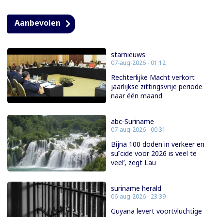
Aanbevolen
starnieuws
07-aug-2026 - 01:12
Rechterlijke Macht verkort
jaarlijkse zittingsvrije periode
naar één maand
abc-Suriname
07-aug-2026 - 00:31
Bijna 100 doden in verkeer en
suïcide voor 2026 is veel te
veel’, zegt Lau
suriname herald
06-aug-2026 - 23:39
Guyana levert voortvluchtige