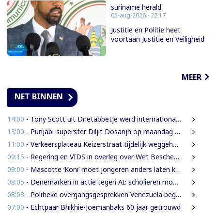
suriname herald
05-aug-2026 - 22:17
Justitie en Politie heet
voortaan Justitie en Veiligheid
MEER
NET BINNEN
14:00
- Tony Scott uit Drietabbetje werd internationaal bekend door zijn hiphouse muziek
13:00
- Punjabi-superster Diljit Dosanjh op maandag 7 september in Ziggo Dome
11:00
- Verkeersplateau Keizerstraat tijdelijk weggehaald vanwege chaos rond Domineestraat
09:15
- Regering en VIDS in overleg over Wet Bescherming Woon- en Leefgebieden
09:00
- Mascotte ‘Koni’ moet jongeren anders laten kijken naar Surinaamse houtsector
08:05
- Denemarken in actie tegen AI: scholieren moeten extra mondelinge examens doen
08:03
- Politieke overgangsgesprekken Venezuela beginnen zonder Machado
07:00
- Echtpaar Bhikhie-Joemanbaks 60 jaar getrouwd