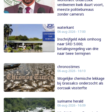
verdwenen kwik duurt voort,
meeste politiebureaus
zonder camera’s
waterkant
06-aug-2026 - 17:00
Inschrijfgeld Adek omhoog
naar SRD 5.000;
betalingsregeling van drie
naar twee termijnen
chronostimes
06-aug-2026 - 16:10
Mogelijke chemische lekkage
bij Grassalco onderzocht als
oorzaak vissterfte
suriname herald
06-aug-2026 - 16:09