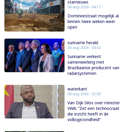
starnieuws
06-aug-2026 - 04:17
Domineestraat mogelijk al
binnen twee weken weer
open
suriname herald
06-aug-2026 - 04:02
Suriname verkent
samenwerking met
Braziliaanse producent van
radarsystemen
waterkant
06-aug-2026 - 02:00
Van Dijk-Silos over minister
VWA: “Zet een technocraat
die inzicht heeft in de
volksgezondheid”