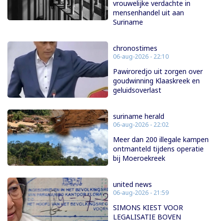
vrouwelijke verdachte in
mensenhandel uit aan
Suriname
chronostimes
06-aug-2026 - 22:10
Pawiroredjo uit zorgen over
goudwinning Klaaskreek en
geluidsoverlast
suriname herald
06-aug-2026 - 22:02
Meer dan 200 illegale kampen
ontmanteld tijdens operatie
bij Moeroekreek
united news
06-aug-2026 - 21:59
SIMONS KIEST VOOR
LEGALISATIE BOVEN