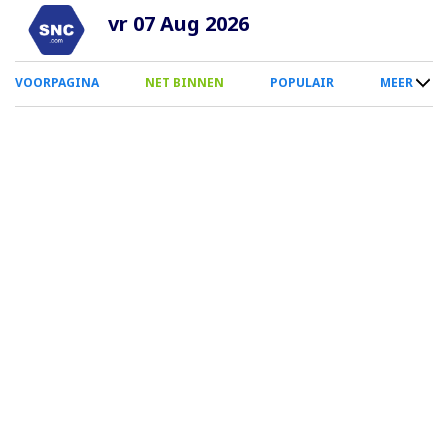
Overslaan
vr 07 Aug 2026
en
naar
0
VOORPAGINA
NET BINNEN
POPULAIR
MEER
de
Smartphone
inhoud
Menu
gaan