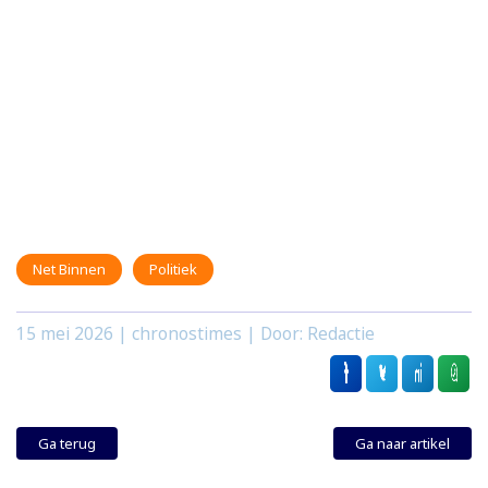
Net Binnen
Politiek
15 mei 2026
| chronostimes | Door: Redactie
Ga terug
Ga naar artikel