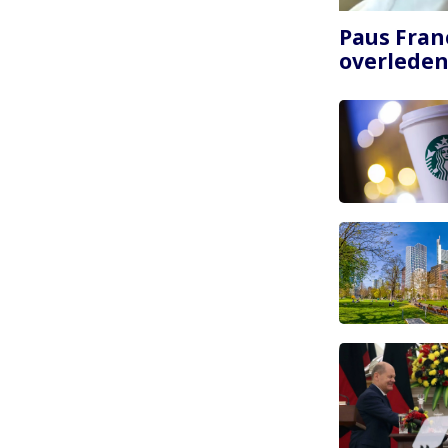
Paginering
Paus Franc
overlede