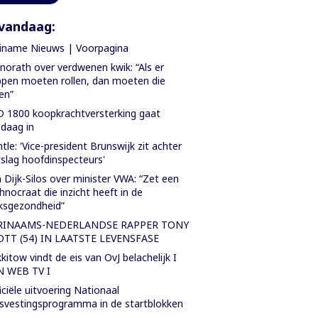
vandaag:
iname Nieuws | Voorpagina
orath over verdwenen kwik: “Als er
pen moeten rollen, dan moeten die
len”
 1800 koopkrachtversterking gaat
daag in
tle: 'Vice-president Brunswijk zit achter
slag hoofdinspecteurs'
 Dijk-Silos over minister VWA: “Zet een
hnocraat die inzicht heeft in de
ksgezondheid”
RINAAMS-NEDERLANDSE RAPPER TONY
OTT (54) IN LAATSTE LEVENSFASE
kitow vindt de eis van OvJ belachelijk I
N WEB TV I
iciële uitvoering Nationaal
svestingsprogramma in de startblokken