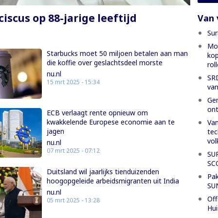
iscus op 88-jarige leeftijd
Van 
n
Sur
Mon
Starbucks moet 50 miljoen betalen aan man
kop
die koffie over geslachtsdeel morste
rol
nu.nl
SRD
15 mrt 2025 - 15:34
van
Gen
ont
ECB verlaagt rente opnieuw om
kwakkelende Europese economie aan te
Van
jagen
tec
vol
nu.nl
07 mrt 2025 - 07:12
SU
SC
Duitsland wil jaarlijks tienduizenden
Pak
hoogopgeleide arbeidsmigranten uit India
SU
nu.nl
Off
05 mrt 2025 - 13:28
Hui