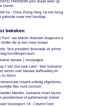
DATE) FAKENEWS pers draait weer op
le toeren
000 ha - China Zhong Heng Tai niet bezig
 palmolie maar met houtkap
st bekeken:
t Punt.’ van Marvin Hokstam Baapoure is
 thriller die je niet meer loslaat
tle: 'Vice-president Brunswijk zit achter
slag hoofdinspecteurs'
iname Nieuws | Voorpagina
ay I: Van Zee naar Land - Wat Suriname
t weten over Nieuwe Raffinaderij en
-to-Shore
ineestraat maand volledig afgesloten;
oorlijke files rond centrum
nandes Mendes: Suriname moet kiezen
r presidentieel of parlementair stelsel
sier houtexport 14 - Column:Toen