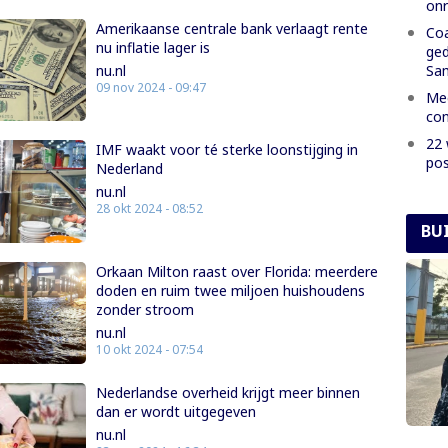
onr
Amerikaanse centrale bank verlaagt rente
Coa
nu inflatie lager is
ged
Sa
nu.nl
09 nov 2024 - 09:47
Mee
con
22 
IMF waakt voor té sterke loonstijging in
pos
Nederland
nu.nl
28 okt 2024 - 08:52
BU
Orkaan Milton raast over Florida: meerdere
doden en ruim twee miljoen huishoudens
zonder stroom
nu.nl
10 okt 2024 - 07:54
Nederlandse overheid krijgt meer binnen
dan er wordt uitgegeven
nu.nl