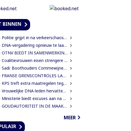
T BINNEN
Politie grijpt in na verkeerschaos door afsluiting Domineestraat
DNA-vergadering opnieuw te laat begonnen, leden eisen aanpak laatkomers
TNV BIEDT IN SAMENWERKING MET HAAR INTERNATIONALE PARTNERS 200 GRATIS STUDIEBEURZEN AAN TECHNISCH TALENT
Coalitievrouwen eisen strengere gedragsregels in DNA na uitspraak Van Samson
Sadi: Boothouders Commewijne zijn desperate, wachten 6 jaren op tariefaanpassing
FRANSE GRENSCONTROLES LANGS MAROWIJNERIVIER WEDEROM FORS AANGESCHERPT
 KPS treft extra maatregelen tegen verkeersdrukte binnenstad
rouwelijke DNA-leden hervatten werk en eisen strengere gedragsregels na uitlating Van Samson
Ministerie biedt excuses aan na onterechte beschuldigingen tegen IMEAO 2-directeur
 GOUDAUTORITEIT IN DE MAAK VOOR MEER ORDENING EN INKOMSTEN
MEER
PULAIR