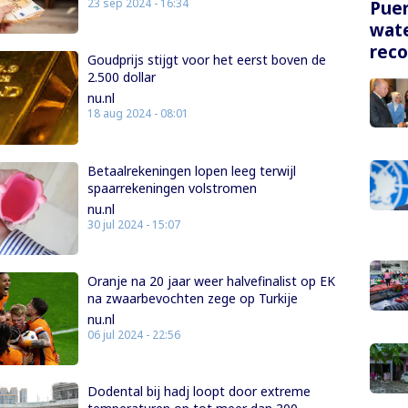
23 sep 2024 - 16:34
Puer
wate
rec
Goudprijs stijgt voor het eerst boven de
2.500 dollar
nu.nl
18 aug 2024 - 08:01
Betaalrekeningen lopen leeg terwijl
spaarrekeningen volstromen
nu.nl
30 jul 2024 - 15:07
Oranje na 20 jaar weer halvefinalist op EK
na zwaarbevochten zege op Turkije
nu.nl
06 jul 2024 - 22:56
Dodental bij hadj loopt door extreme