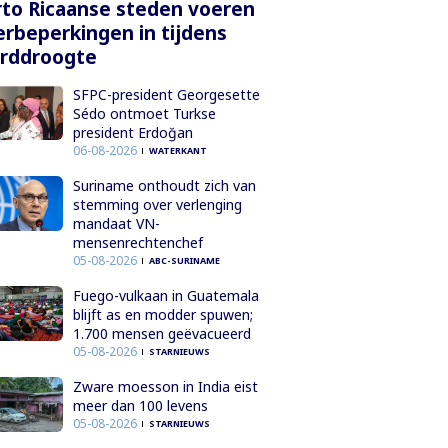
to Ricaanse steden voeren
rbeperkingen in tijdens
orddroogte
SFPC-president Georgesette
Sédo ontmoet Turkse
president Erdoğan
06-08-2026
WATERKANT
Suriname onthoudt zich van
stemming over verlenging
mandaat VN-
mensenrechtenchef
05-08-2026
ABC-SURINAME
Fuego-vulkaan in Guatemala
blijft as en modder spuwen;
1.700 mensen geëvacueerd
05-08-2026
STARNIEUWS
Zware moesson in India eist
meer dan 100 levens
05-08-2026
STARNIEUWS