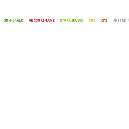
Overslaan
en
naar
SR-HERALD
ABCSURINAME
STARNIEUWS
CDS
KPS
UNITED 
de
inhoud
gaan