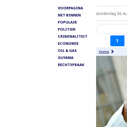
VOORPAGINA
donderdag 06 A
NET BINNEN
POPULAIR
POLITIEK
CRIMINALITEIT
Paginering
1
ECONOMIE
OIL & GAS
Home
GUYANA
RECHTSPRAAK