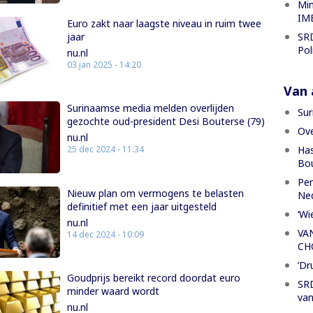
Min
IME
Euro zakt naar laagste niveau in ruim twee
SRD
jaar
Pol
nu.nl
03 jan 2025 - 14:20
Van a
Surinaamse media melden overlijden
Sur
gezochte oud-president Desi Bouterse (79)
Ove
nu.nl
Has
25 dec 2024 - 11:34
Bou
Per
Nieuw plan om vermogens te belasten
Ned
definitief met een jaar uitgesteld
‘Wi
nu.nl
VA
14 dec 2024 - 10:09
CH
’Dr
Goudprijs bereikt record doordat euro
SRD
minder waard wordt
van
nu.nl