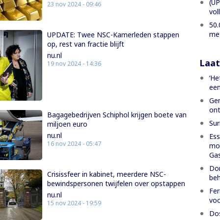
(UP
23 nov 2024 - 09:46
vol
50.
met
UPDATE: Twee NSC-Kamerleden stappen
op, rest van fractie blijft
nu.nl
Laat
19 nov 2024 - 14:36
‘He
een
Gen
ont
Bagagebedrijven Schiphol krijgen boete van
Sur
miljoen euro
nu.nl
Ess
16 nov 2024 - 05:47
moe
Gas
Dom
Crisissfeer in kabinet, meerdere NSC-
beh
bewindspersonen twijfelen over opstappen
Fer
nu.nl
voo
15 nov 2024 - 19:59
Dos