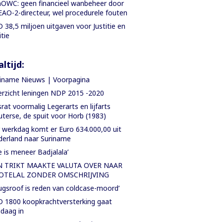
OWC: geen financieel wanbeheer door
AO-2-directeur, wel procedurele fouten
 38,5 miljoen uitgaven voor Justitie en
itie
ltijd:
iname Nieuws | Voorpagina
rzicht leningen NDP 2015 -2020
rat voormalig Legerarts en lijfarts
terse, de spuit voor Horb (1983)
 werkdag komt er Euro 634.000,00 uit
erland naar Suriname
e is meneer Badjalala’
N TRIKT MAAKTE VALUTA OVER NAAR
OTELAL ZONDER OMSCHRIJVING
ugsroof is reden van coldcase-moord’
 1800 koopkrachtversterking gaat
daag in