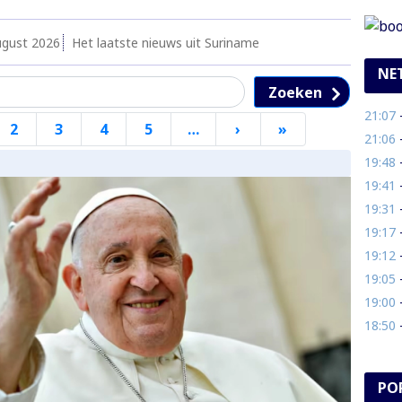
ugust 2026
Het laatste nieuws uit Suriname
NE
Zoeken
21:07
- 
2
3
4
5
…
›
Volgende
»
Laatste
21:06
- 
pagina
pagina
19:48
- O
19:41
- 
19:31
- 
19:17
- 
19:12
-
19:05
- V
19:00
- 
18:50
-
PO