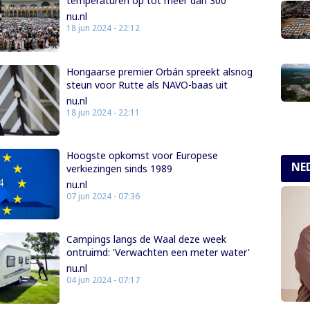
temperaturen op tot meer dan 300
nu.nl
18 jun 2024 - 22:12
Hongaarse premier Orbán spreekt alsnog
steun voor Rutte als NAVO-baas uit
nu.nl
18 jun 2024 - 22:11
Hoogste opkomst voor Europese
NE
verkiezingen sinds 1989
nu.nl
07 jun 2024 - 07:36
Campings langs de Waal deze week
ontruimd: 'Verwachten een meter water'
nu.nl
04 jun 2024 - 07:17