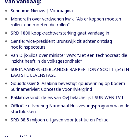
Van vandaag:
Suriname Nieuws | Voorpagina
Monorath over verdwenen kwik: “Als er koppen moeten
rollen, dan moeten die rollen”
SRD 1800 koopkrachtversterking gaat vandaag in
Gentle: 'Vice-president Brunswijk zit achter ontslag
hoofdinspecteurs'
Van Dijk-Silos over minister VWA: “Zet een technocraat die
inzicht heeft in de volksgezondheid”
SURINAAMS-NEDERLANDSE RAPPER TONY SCOTT (54) IN
LAATSTE LEVENSFASE
Gouddossier 8: Asabina bevestigt goudwinning op bodem
Surinamerivier: Concessie voor riviergrind
Pakkitow vindt de eis van OvJ belachelijk I SUN WEB TV I
Officiële uitvoering Nationaal Huisvestingsprogramma in de
startblokken
SRD 38,5 miljoen uitgaven voor Justitie en Politie