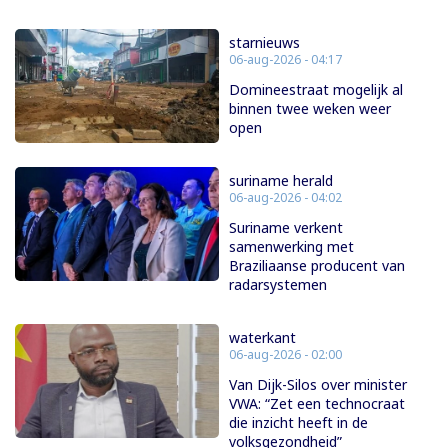
starnieuws
06-aug-2026 - 04:17
Domineestraat mogelijk al
binnen twee weken weer
open
suriname herald
06-aug-2026 - 04:02
Suriname verkent
samenwerking met
Braziliaanse producent van
radarsystemen
waterkant
06-aug-2026 - 02:00
Van Dijk-Silos over minister
VWA: “Zet een technocraat
die inzicht heeft in de
volksgezondheid”