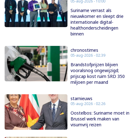
05-aug-2026 - 10:00
Suriname verrast als
nieuwkomer en sleept drie
internationale digital-
healthonderscheidingen
binnen
chronostimes
05-aug-2026 - 02:39
Brandstofprijzen blijven
vooralsnog ongewijzigd;
prijscap kost ruim SRD 350
miljoen per maand
starnieuws
05-aug-2026 - 02:26
Oostelbos: Suriname moet in
Brussel werk maken van
visumvrij reizen