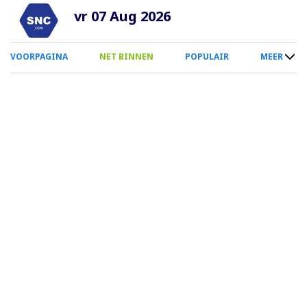
Overslaan
vr 07 Aug 2026
en
naar
0
VOORPAGINA
NET BINNEN
POPULAIR
MEER
de
Smartphone
inhoud
Menu
gaan