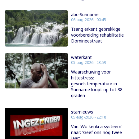
abc-Suriname
06-aug-2026 - 00:45
Tsang erkent gebrekkige
voorbereiding rehabilitatie
Domineestraat
waterkant
05-aug-2026 - 23:59
Waarschuwing voor
hittestress:
gevoelstemperatuur in
Suriname loopt op tot 38
graden
starnieuws
05-aug-2026 - 22:18
Van 'Wo kenki a systeem'
naar: 'Geef ons nóg twee
jaar'