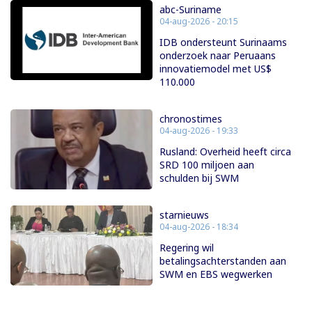
abc-Suriname
04-aug-2026 - 20:15
IDB ondersteunt Surinaams
onderzoek naar Peruaans
innovatiemodel met US$
110.000
chronostimes
04-aug-2026 - 19:33
Rusland: Overheid heeft circa
SRD 100 miljoen aan
schulden bij SWM
starnieuws
04-aug-2026 - 18:34
Regering wil
betalingsachterstanden aan
SWM en EBS wegwerken