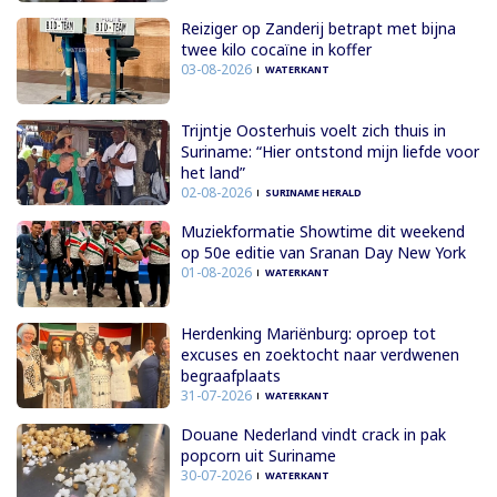
Reiziger op Zanderij betrapt met bijna
twee kilo cocaïne in koffer
03-08-2026
WATERKANT
Trijntje Oosterhuis voelt zich thuis in
Suriname: “Hier ontstond mijn liefde voor
het land”
02-08-2026
SURINAME HERALD
Muziekformatie Showtime dit weekend
op 50e editie van Sranan Day New York
01-08-2026
WATERKANT
Herdenking Mariënburg: oproep tot
excuses en zoektocht naar verdwenen
begraafplaats
31-07-2026
WATERKANT
Douane Nederland vindt crack in pak
popcorn uit Suriname
30-07-2026
WATERKANT