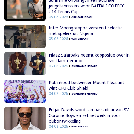
Suriname ontvangt internationale
jeugdtennissers voor BAITALI COTECC
U14 Tennis Cup
05-08-2026
ABC-SURINAME
Inter Moengotapoe versterkt selectie
met spelers uit Nigeria
05-08-2026
WATERKANT
Niaaz Salarbaks neemt koppositie over in
sneldamtoernooi
05-08-2026
SURINAME HERALD
Robinhood-bedwinger Mount Pleasant
wint CFU Club Shield
04-08-2026
SURINAME HERALD
Edgar Davids wordt ambassadeur van SV
Coronie Boys en zet netwerk in voor
clubontwikkeling
04-08-2026
WATERKANT