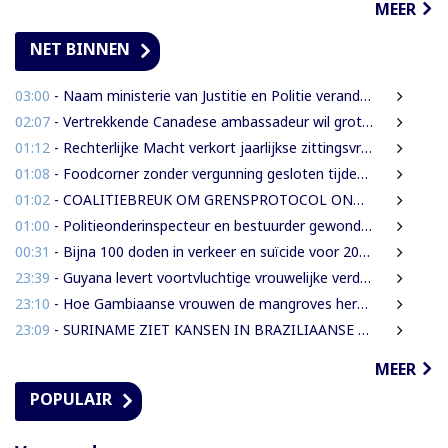
MEER
NET BINNEN
03:00
- Naam ministerie van Justitie en Politie verandert naar Justitie en Veiligheid
02:07
- Vertrekkende Canadese ambassadeur wil grotere rol voor Canada in Suriname
01:12
- Rechterlijke Macht verkort jaarlijkse zittingsvrije periode naar één maand
01:08
- Foodcorner zonder vergunning gesloten tijdens derde dag integrale controles
01:02
- COALITIEBREUK OM GRENSPROTOCOL ONWAARSCHIJNLIJK
01:00
- Politieonderinspecteur en bestuurder gewond nadat auto over de kop slaat
00:31
- Bijna 100 doden in verkeer en suïcide voor 2026 is veel te veel’, zegt Lau
23:39
- Guyana levert voortvluchtige vrouwelijke verdachte in mensenhandel uit aan Suriname
23:10
- Hoe Gambiaanse vrouwen de mangroves herstellen die Banjul beschermen
23:09
- SURINAME ZIET KANSEN IN BRAZILIAANSE RADARTECHNOLOGIE VOOR GRENSBEWAKING EN VEILIGHEID
MEER
POPULAIR