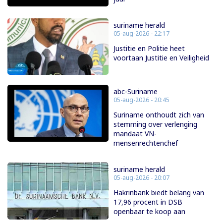
suriname herald
05-aug-2026 - 22:17
Justitie en Politie heet
voortaan Justitie en Veiligheid
abc-Suriname
05-aug-2026 - 20:45
Suriname onthoudt zich van
stemming over verlenging
mandaat VN-
mensenrechtenchef
suriname herald
05-aug-2026 - 20:07
Hakrinbank biedt belang van
17,96 procent in DSB
openbaar te koop aan