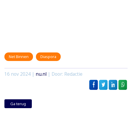
Net Binnen
Diaspora
16 nov 2024
|
nu.nl
| Door: Redactie
Ga terug