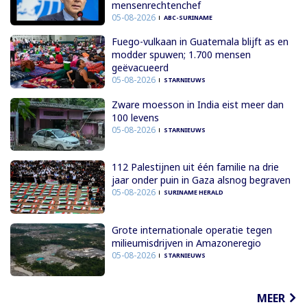
mensenrechtenchef
05-08-2026
ABC-SURINAME
Fuego-vulkaan in Guatemala blijft as en
modder spuwen; 1.700 mensen
geëvacueerd
05-08-2026
STARNIEUWS
Zware moesson in India eist meer dan
100 levens
05-08-2026
STARNIEUWS
112 Palestijnen uit één familie na drie
jaar onder puin in Gaza alsnog begraven
05-08-2026
SURINAME HERALD
Grote internationale operatie tegen
milieumisdrijven in Amazoneregio
05-08-2026
STARNIEUWS
MEER