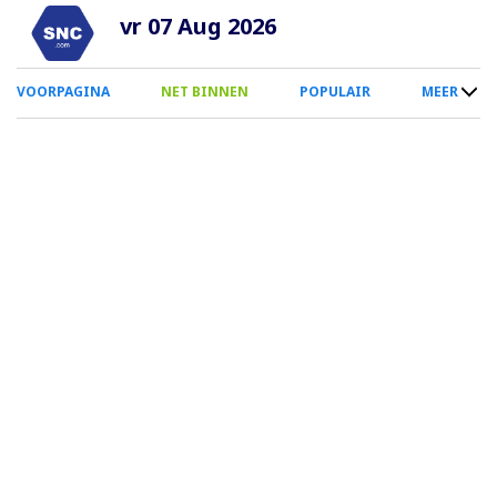
Overslaan
vr 07 Aug 2026
en
naar
0
VOORPAGINA
NET BINNEN
POPULAIR
MEER
de
Smartphone
inhoud
Menu
gaan