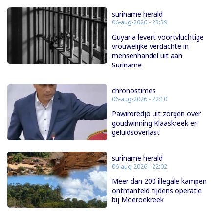
suriname herald
06-aug-2026 - 23:39
Guyana levert voortvluchtige
vrouwelijke verdachte in
mensenhandel uit aan
Suriname
chronostimes
06-aug-2026 - 22:10
Pawiroredjo uit zorgen over
goudwinning Klaaskreek en
geluidsoverlast
suriname herald
06-aug-2026 - 22:02
Meer dan 200 illegale kampen
ontmanteld tijdens operatie
bij Moeroekreek