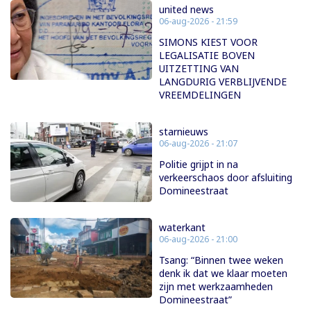
united news
06-aug-2026 - 21:59
SIMONS KIEST VOOR
LEGALISATIE BOVEN
UITZETTING VAN
LANGDURIG VERBLIJVENDE
VREEMDELINGEN
starnieuws
06-aug-2026 - 21:07
Politie grijpt in na
verkeerschaos door afsluiting
Domineestraat
waterkant
06-aug-2026 - 21:00
Tsang: “Binnen twee weken
denk ik dat we klaar moeten
zijn met werkzaamheden
Domineestraat”