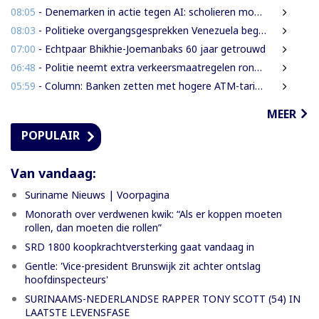
08:05
- Denemarken in actie tegen AI: scholieren moeten extra mondelinge examens doen
08:03
- Politieke overgangsgesprekken Venezuela beginnen zonder Machado
07:00
- Echtpaar Bhikhie-Joemanbaks 60 jaar getrouwd
06:48
- Politie neemt extra verkeersmaatregelen rond afgesloten Domineestraat
05:59
- Column: Banken zetten met hogere ATM-tarieven digitale economie op achterstand
MEER
POPULAIR
Van vandaag:
Suriname Nieuws | Voorpagina
Monorath over verdwenen kwik: “Als er koppen moeten
rollen, dan moeten die rollen”
SRD 1800 koopkrachtversterking gaat vandaag in
Gentle: 'Vice-president Brunswijk zit achter ontslag
hoofdinspecteurs'
SURINAAMS-NEDERLANDSE RAPPER TONY SCOTT (54) IN
LAATSTE LEVENSFASE