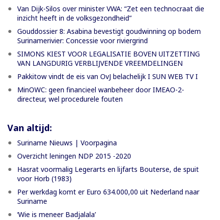
Van Dijk-Silos over minister VWA: “Zet een technocraat die
inzicht heeft in de volksgezondheid”
Gouddossier 8: Asabina bevestigt goudwinning op bodem
Surinamerivier: Concessie voor riviergrind
SIMONS KIEST VOOR LEGALISATIE BOVEN UITZETTING
VAN LANGDURIG VERBLIJVENDE VREEMDELINGEN
Pakkitow vindt de eis van OvJ belachelijk I SUN WEB TV I
MinOWC: geen financieel wanbeheer door IMEAO-2-
directeur, wel procedurele fouten
Van altijd:
Suriname Nieuws | Voorpagina
Overzicht leningen NDP 2015 -2020
Hasrat voormalig Legerarts en lijfarts Bouterse, de spuit
voor Horb (1983)
Per werkdag komt er Euro 634.000,00 uit Nederland naar
Suriname
‘Wie is meneer Badjalala’