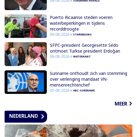
06-08-2026
SURINAME HERALD
Puerto Ricaanse steden voeren
waterbeperkingen in tijdens
recorddroogte
06-08-2026
STARNIEUWS
SFPC-president Georgesette Sédo
ontmoet Turkse president Erdoğan
06-08-2026
WATERKANT
Suriname onthoudt zich van stemming
over verlenging mandaat VN-
mensenrechtenchef
05-08-2026
ABC-SURINAME
MEER
NEDERLAND