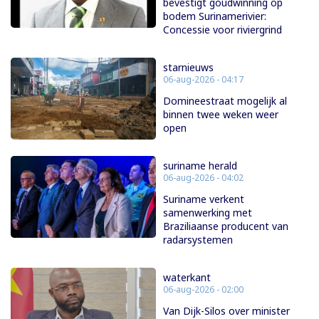
bevestigt goudwinning op
bodem Surinamerivier:
Concessie voor riviergrind
starnieuws
06-aug-2026 - 04:17
Domineestraat mogelijk al
binnen twee weken weer
open
suriname herald
06-aug-2026 - 04:02
Suriname verkent
samenwerking met
Braziliaanse producent van
radarsystemen
waterkant
06-aug-2026 - 02:00
Van Dijk-Silos over minister