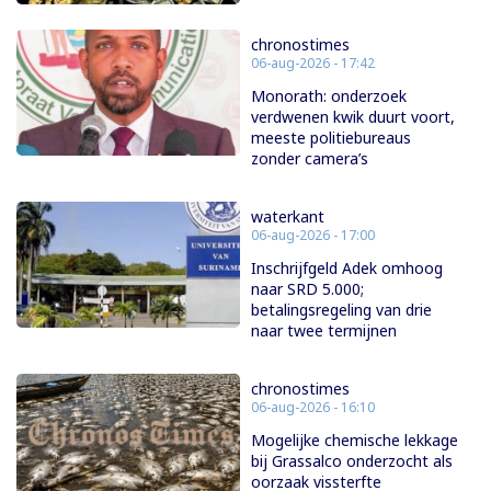
chronostimes
06-aug-2026 - 17:42
Monorath: onderzoek
verdwenen kwik duurt voort,
meeste politiebureaus
zonder camera’s
waterkant
06-aug-2026 - 17:00
Inschrijfgeld Adek omhoog
naar SRD 5.000;
betalingsregeling van drie
naar twee termijnen
chronostimes
06-aug-2026 - 16:10
Mogelijke chemische lekkage
bij Grassalco onderzocht als
oorzaak vissterfte