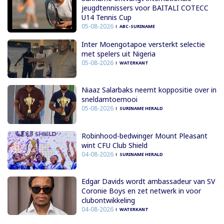
jeugdtennissers voor BAITALI COTECC
U14 Tennis Cup
05-08-2026
ABC-SURINAME
Inter Moengotapoe versterkt selectie
met spelers uit Nigeria
05-08-2026
WATERKANT
Niaaz Salarbaks neemt koppositie over in
sneldamtoernooi
05-08-2026
SURINAME HERALD
Robinhood-bedwinger Mount Pleasant
wint CFU Club Shield
04-08-2026
SURINAME HERALD
Edgar Davids wordt ambassadeur van SV
Coronie Boys en zet netwerk in voor
clubontwikkeling
04-08-2026
WATERKANT