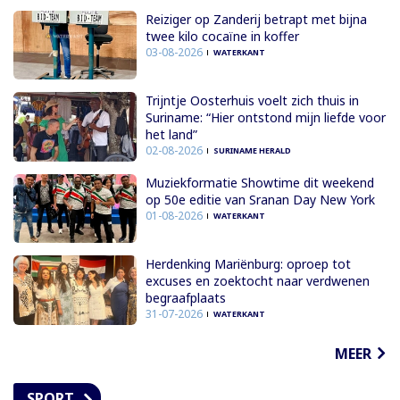
Reiziger op Zanderij betrapt met bijna
twee kilo cocaïne in koffer
03-08-2026
WATERKANT
Trijntje Oosterhuis voelt zich thuis in
Suriname: “Hier ontstond mijn liefde voor
het land”
02-08-2026
SURINAME HERALD
Muziekformatie Showtime dit weekend
op 50e editie van Sranan Day New York
01-08-2026
WATERKANT
Herdenking Mariënburg: oproep tot
excuses en zoektocht naar verdwenen
begraafplaats
31-07-2026
WATERKANT
MEER
SPORT