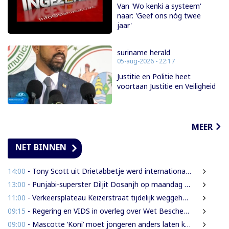
Van 'Wo kenki a systeem'
naar: 'Geef ons nóg twee
jaar'
suriname herald
05-aug-2026 - 22:17
Justitie en Politie heet
voortaan Justitie en Veiligheid
MEER
NET BINNEN
14:00
- Tony Scott uit Drietabbetje werd internationaal bekend door zijn hiphouse muziek
13:00
- Punjabi-superster Diljit Dosanjh op maandag 7 september in Ziggo Dome
11:00
- Verkeersplateau Keizerstraat tijdelijk weggehaald vanwege chaos rond Domineestraat
09:15
- Regering en VIDS in overleg over Wet Bescherming Woon- en Leefgebieden
09:00
- Mascotte ‘Koni’ moet jongeren anders laten kijken naar Surinaamse houtsector