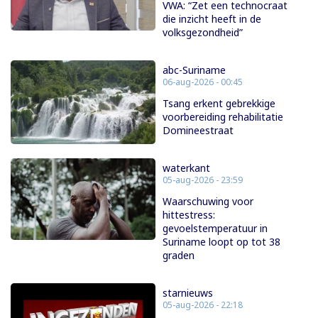
VWA: “Zet een technocraat
die inzicht heeft in de
volksgezondheid”
abc-Suriname
06-aug-2026 - 00:45
Tsang erkent gebrekkige
voorbereiding rehabilitatie
Domineestraat
waterkant
05-aug-2026 - 23:59
Waarschuwing voor
hittestress:
gevoelstemperatuur in
Suriname loopt op tot 38
graden
starnieuws
05-aug-2026 - 22:18