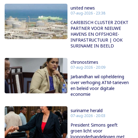
united news
07-aug-2026 - 23:38
CARIBISCH CLUSTER ZOEKT
PARTNER VOOR NIEUWE
HAVENS EN OFFSHORE-
INFRASTRUCTUUR | OOK
SURINAME IN BEELD
chronostimes
07-aug-2026 - 20:09
Jarbandhan wil opheldering
over verhoging ATM-tarieven
en beleid voor digitale
economie
suriname herald
07-aug-2026 - 20:03
President Simons geeft
groen licht voor
loononderhandelingen met