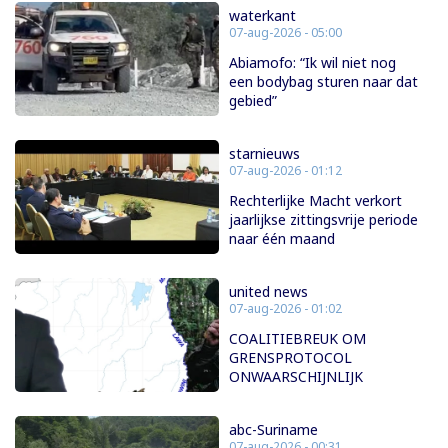
waterkant
07-aug-2026 - 05:00
Abiamofo: “Ik wil niet nog
een bodybag sturen naar dat
gebied”
starnieuws
07-aug-2026 - 01:12
Rechterlijke Macht verkort
jaarlijkse zittingsvrije periode
naar één maand
united news
07-aug-2026 - 01:02
COALITIEBREUK OM
GRENSPROTOCOL
ONWAARSCHIJNLIJK
abc-Suriname
07-aug-2026 - 00:31