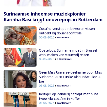
Surinaamse inheemse muziekpionier
Kariñha Basi krijgt oeuvreprijs in Rotterdam
Cocaïne verstopt in bevroren vissen
ontdekt bij douanecontrole
06-08-2026
WATERKANT
Oostelbos: Suriname moet in Brussel
werk maken van visumvrij reizen
05-08-2026
STARNIEUWS
Geen Miss Universe-deelname voor Miss
Suriname 2026 Eunike Kishundat Lioe-A-
Joe
03-08-2026
WATERKANT
Reiziger op Zanderij betrapt met bijna
twee kilo cocaïne in koffer
03-08-2026
WATERKANT