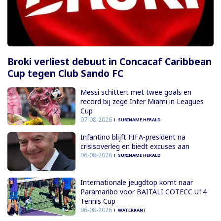
Broki verliest debuut in Concacaf Caribbean
Cup tegen Club Sando FC
Messi schittert met twee goals en
record bij zege Inter Miami in Leagues
Cup
07-08-2026
SURINAME HERALD
Infantino blijft FIFA-president na
crisisoverleg en biedt excuses aan
06-08-2026
SURINAME HERALD
Internationale jeugdtop komt naar
Paramaribo voor BAITALI COTECC U14
Tennis Cup
06-08-2026
WATERKANT