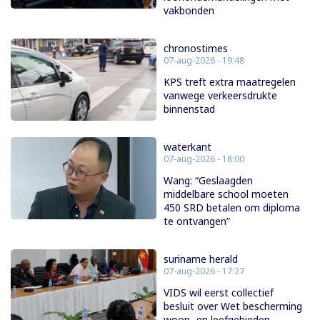
vakbonden
chronostimes
07-aug-2026 - 19:48
KPS treft extra maatregelen
vanwege verkeersdrukte
binnenstad
waterkant
07-aug-2026 - 18:00
Wang: “Geslaagden
middelbare school moeten
450 SRD betalen om diploma
te ontvangen”
suriname herald
07-aug-2026 - 17:27
VIDS wil eerst collectief
besluit over Wet bescherming
woon- en leefgebieden