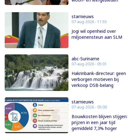
starnieuws
07-aug-2026 - 11:55
Jogi wil openheid over
miljoenensteun aan SLM
abc-Suriname
07-aug-2026 - 05:01
Hakrinbank-directeur: geen
verborgen motieven bij
verkoop DSB-belang
starnieuws
07-aug-2026 - 05:00
Bouwkosten blijven stijgen:
prijzen in een jaar tijd
gemiddeld 7,3% hoger