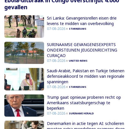
Ebola-uitbraak in Congo overschrijdt 4.000
gevallen
Sri Lanka: Gevangenisrellen eisen drie
levens te midden van overbevolking
07-08-2026
STARNIEUWS
SURINAAMSE GEVANGENISEXPERTS
ONDERSTEUNEN JEUGDINRICHTING
CURAÇAO
07-08-2026
UNITED NEWS
Saudi-Arabië, Pakistan en Turkije tekenen
defensieakkoord te midden van regionale
spanningen
07-08-2026
STARNIEUWS
Trump gaat opnieuw proberen recht op
Amerikaans staatsburgerschap te
beperken
07-08-2026
SURINAME HERALD
Denemarken in actie tegen AI: scholieren
moeten extra mondelinge examens doen