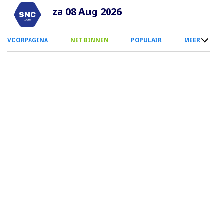
Overslaan
za 08 Aug 2026
en
naar
0
VOORPAGINA
NET BINNEN
POPULAIR
MEER
de
Smartphone
inhoud
Menu
gaan