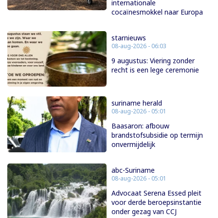
internationale
cocaïnesmokkel naar Europa
starnieuws
08-aug-2026 - 06:03
9 augustus: Viering zonder
recht is een lege ceremonie
suriname herald
08-aug-2026 - 05:01
Baasaron: afbouw
brandstofsubsidie op termijn
onvermijdelijk
abc-Suriname
08-aug-2026 - 05:01
Advocaat Serena Essed pleit
voor derde beroepsinstantie
onder gezag van CCJ