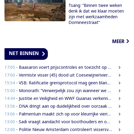
Tsang: “Binnen twee weken
denk ik dat we klaar moeten
zijn met werkzaamheden
Domineestraat”
MEER
NET BINNEN
17:05
- Baasaron voert prijscontroles en toezicht op voedselveiligheid op
17:00
- Vermiste visser (45) dood uit Coesewijnerivier gehaald
15:54
- VSB: Ratificatie grensprotocol mag geen blanco cheque zijn
15:00
- Monorath: “Verwerpelijk zou zijn wanneer we de dingen zouden bedekken met de mantel der liefde”
14:44
- Justitie en Veiligheid en WWF Guianas verkennen verdere samenwerking
13:56
- DNA dringt aan op duidelijkheid over oorzaak massale vissterfte
13:06
- Palmentuin maakt zich op voor kleurrijke viering Dag der Inheemsen
13:00
- Sadi vraagt aandacht voor boothouders en overbelasting Wijdenboschbrug
12:00
- Politie Nieuw Amsterdam controleert vissersvaartuigen op de rivier