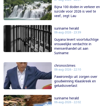
Bijna 100 doden in verkeer en
suïcide voor 2026 is veel te
veel’, zegt Lau
suriname herald
06-aug-2026 - 23:39
Guyana levert voortvluchtige
vrouwelijke verdachte in
mensenhandel uit aan
Suriname
chronostimes
06-aug-2026 - 22:10
Pawiroredjo uit zorgen over
goudwinning Klaaskreek en
geluidsoverlast
suriname herald
06-aug-2026 - 22:02