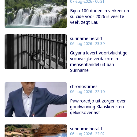
07-aug-2026 - 00:31
Bijna 100 doden in verkeer en
suïcide voor 2026 is veel te
veel’, zegt Lau
suriname herald
06-aug-2026 - 23:39
Guyana levert voortvluchtige
vrouwelijke verdachte in
mensenhandel uit aan
Suriname
chronostimes
06-aug-2026 - 22:10
Pawiroredjo uit zorgen over
goudwinning Klaaskreek en
geluidsoverlast
suriname herald
06-aug-2026 - 22:02