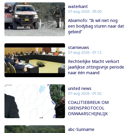
waterkant
07-aug-2026 - 05:00
Abiamofo: “Ik wil niet nog
een bodybag sturen naar dat
gebied”
starnieuws
07-aug-2026 - 01:12
Rechterlijke Macht verkort
jaarlijkse zittingsvrije periode
naar één maand
united news
07-aug-2026 - 01:02
COALITIEBREUK OM
GRENSPROTOCOL
ONWAARSCHIJNLIJK
abc-Suriname