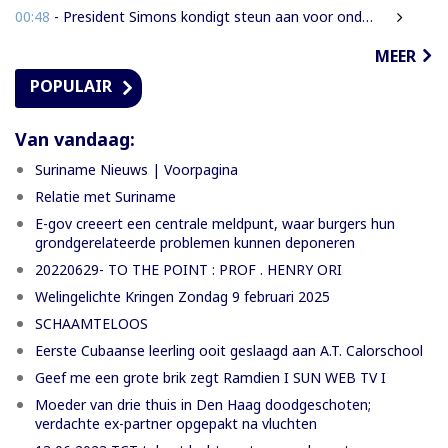
00:48
- President Simons kondigt steun aan voor onderzoek naar cultureel erfgoed
MEER
POPULAIR
Van vandaag:
Suriname Nieuws | Voorpagina
Relatie met Suriname
E-gov creeert een centrale meldpunt, waar burgers hun
grondgerelateerde problemen kunnen deponeren
20220629- TO THE POINT : PROF . HENRY ORI
Welingelichte Kringen Zondag 9 februari 2025
SCHAAMTELOOS
Eerste Cubaanse leerling ooit geslaagd aan A.T. Calorschool
Geef me een grote brik zegt Ramdien I SUN WEB TV I
Moeder van drie thuis in Den Haag doodgeschoten;
verdachte ex-partner opgepakt na vluchten