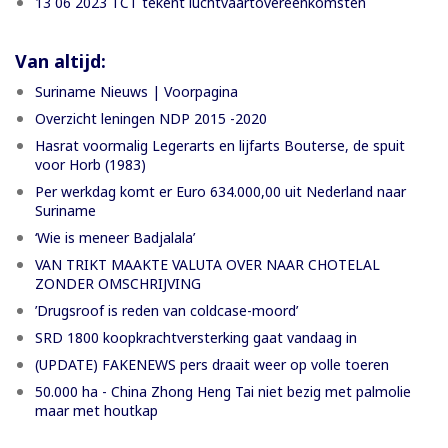
13 06 2023 TCT tekent luchtvaartovereenkomsten
Van altijd:
Suriname Nieuws | Voorpagina
Overzicht leningen NDP 2015 -2020
Hasrat voormalig Legerarts en lijfarts Bouterse, de spuit
voor Horb (1983)
Per werkdag komt er Euro 634.000,00 uit Nederland naar
Suriname
‘Wie is meneer Badjalala’
VAN TRIKT MAAKTE VALUTA OVER NAAR CHOTELAL
ZONDER OMSCHRIJVING
’Drugsroof is reden van coldcase-moord’
SRD 1800 koopkrachtversterking gaat vandaag in
(UPDATE) FAKENEWS pers draait weer op volle toeren
50.000 ha - China Zhong Heng Tai niet bezig met palmolie
maar met houtkap