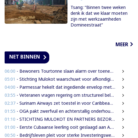
Tsang: “Binnen twee weken
denk ik dat we klaar moeten
zijn met werkzaamheden
Domineestraat”
MEER
NET BINNEN
06:00
- Bewoners Tourtonne slaan alarm over toenemende prostitutie, drugshandel en overlast door vreemdelingen
05:01
- Stichting Mulokot waarschuwt voor afkondiging 5-kilometerstraalwet
04:00
- Parmessar hekelt dat ingediende envelop met vermogensinformatie van DNA-lid vermoedelijk is opengemaakt
03:55
- Veteranen vragen regering om structureel beleid en meer ondersteuning
02:37
- Surinam Airways zet toestel in voor Caribbean Premier League crickettoernooi
01:55
- OGA pakt zwerfvuil en achterstallig onderhoud gezamenlijk aan
01:10
- STICHTING MULOKOT EN PARTNERS BEZORGD OVER VOORGENOMEN AFKONDIGING 5-KILOMETER-STRAALWET
01:00
- Eerste Cubaanse leerling ooit geslaagd aan A.T. Calorschool
00:50
- Bedrijfsleven pleit voor sterke Investeringswet en onafhankelijke SITA