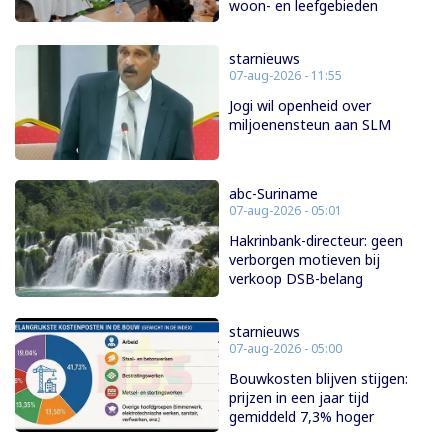
woon- en leefgebieden
starnieuws
07-aug-2026 - 11:55
Jogi wil openheid over
miljoenensteun aan SLM
abc-Suriname
07-aug-2026 - 05:01
Hakrinbank-directeur: geen
verborgen motieven bij
verkoop DSB-belang
starnieuws
07-aug-2026 - 05:00
Bouwkosten blijven stijgen:
prijzen in een jaar tijd
gemiddeld 7,3% hoger