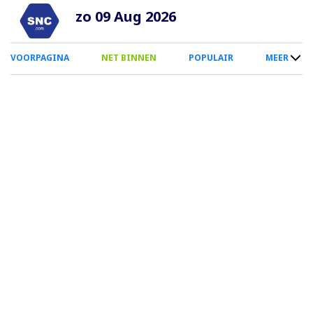
Overslaan
zo 09 Aug 2026
en
naar
0
VOORPAGINA
NET BINNEN
POPULAIR
MEER
de
Smartphone
inhoud
Menu
gaan