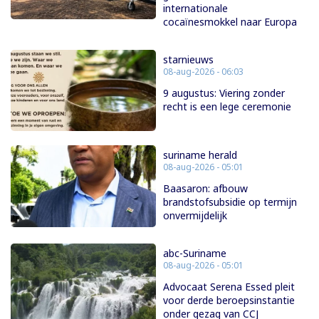
internationale
cocaïnesmokkel naar Europa
starnieuws
08-aug-2026 - 06:03
9 augustus: Viering zonder
recht is een lege ceremonie
suriname herald
08-aug-2026 - 05:01
Baasaron: afbouw
brandstofsubsidie op termijn
onvermijdelijk
abc-Suriname
08-aug-2026 - 05:01
Advocaat Serena Essed pleit
voor derde beroepsinstantie
onder gezag van CCJ