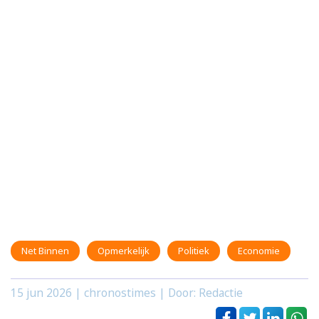
Net Binnen
Opmerkelijk
Politiek
Economie
15 jun 2026
| chronostimes | Door: Redactie