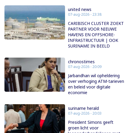
united news
07-aug-2026 - 23:38
CARIBISCH CLUSTER ZOEKT
PARTNER VOOR NIEUWE
HAVENS EN OFFSHORE-
INFRASTRUCTUUR | OOK
SURINAME IN BEELD
chronostimes
07-aug-2026 - 20:09
Jarbandhan wil opheldering
over verhoging ATM-tarieven
en beleid voor digitale
economie
suriname herald
07-aug-2026 - 20:03
President Simons geeft
groen licht voor