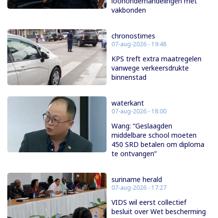
loononderhandelingen met
vakbonden
chronostimes
07-aug-2026 - 19:48
KPS treft extra maatregelen
vanwege verkeersdrukte
binnenstad
waterkant
07-aug-2026 - 18:00
Wang: “Geslaagden
middelbare school moeten
450 SRD betalen om diploma
te ontvangen”
suriname herald
07-aug-2026 - 17:27
VIDS wil eerst collectief
besluit over Wet bescherming