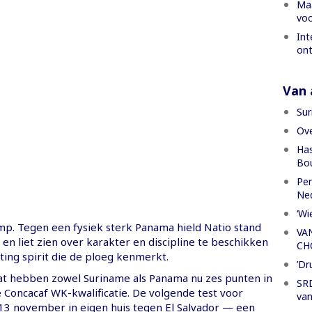
Maa
voo
Int
ont
Van a
Sur
Ove
Has
Bou
Per
Ned
‘Wi
p. Tegen een fysiek sterk Panama hield Natio stand
VA
e en liet zien over karakter en discipline te beschikken
CH
ting spirit die de ploeg kenmerkt.
’Dr
aat hebben zowel Suriname als Panama nu zes punten in
SRD
 Concacaf WK-kwalificatie. De volgende test voor
van
 13 november in eigen huis tegen El Salvador — een