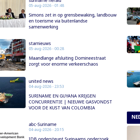
suriname herald
05-aug-2026 - 01:48
Simons zet in op grensbewaking, landbouw
en toerisme via buitenlandse
samenwerking
starnieuws
05-aug-2026 - 00:28
Maandlange afsluiting Domineestraat
zorgt voor enorme verkeerschaos
united news
04-aug-2026 - 23:53
SURINAME EN GUYANA KRIJGEN
CONCURRENTIE | NIEUWE GASVONDST
VOOR DE KUST VAN COLOMBIA
NE
abc-Suriname
04-aug-2026 - 20:15
IDB ondersteunt Surinaams onderzoek