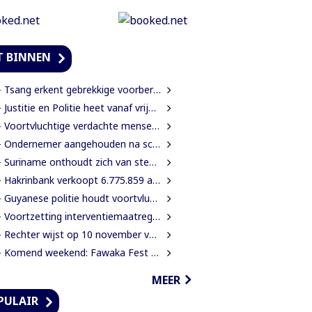
T BINNEN
Tsang erkent gebrekkige voorbereiding rehabilitatie Domineestraat
Justitie en Politie heet vanaf vrijdag Justitie en Veiligheid
Voortvluchtige verdachte mensenhandel aangehouden in Guyana en uitgeleverd aan Suriname
Ondernemer aangehouden na schietpartij; slachtoffer gewond door schampschoten
Suriname onthoudt zich van stemming over verlenging mandaat VN-mensenrechtenchef
Hakrinbank verkoopt 6.775.859 aandelen in DSB via openbare digitale inschrijving
Guyanese politie houdt voortvluchtige vrouwelijke verdachte in Guyana aan
ortzetting interventiemaatregelen KPS resulteren steeds weer in aantal aanhoudingen en inverzekeringstellingen van verdachte
Rechter wijst op 10 november vonnis in civiele zaak Decembermoorden
Komend weekend: Fawaka Fest pakt uit met topartiesten in het Zuiderpark van Den Haag
MEER
PULAIR