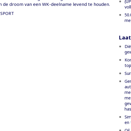
(UP
m de droom van een WK-deelname levend te houden.
vol
SPORT
50.
met
Laat
Dië
gew
Kom
top
Sur
Ge
aut
med
med
gev
has
Sim
en 
Oil