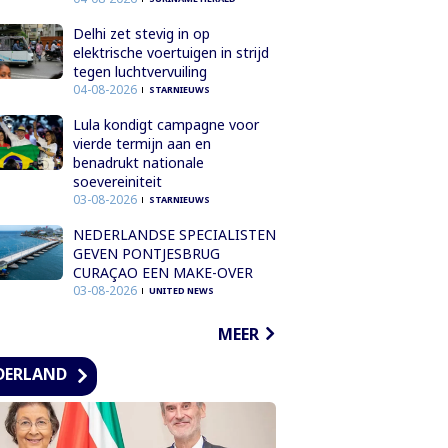
Delhi zet stevig in op
elektrische voertuigen in strijd
tegen luchtvervuiling
04-08-2026
STARNIEUWS
Lula kondigt campagne voor
vierde termijn aan en
benadrukt nationale
soevereiniteit
03-08-2026
STARNIEUWS
NEDERLANDSE SPECIALISTEN
GEVEN PONTJESBRUG
CURAÇAO EEN MAKE-OVER
03-08-2026
UNITED NEWS
MEER
DERLAND