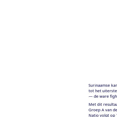
Surinaamse kam
tot het uiterst
— de ware figh
Met dit result
Groep A van de
Natio volgt op