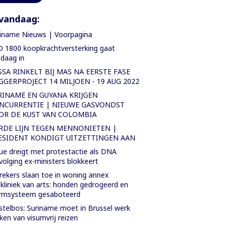
vandaag:
iname Nieuws | Voorpagina
 1800 koopkrachtversterking gaat
daag in
SSA RINKELT BIJ MAS NA EERSTE FASE
GGERPROJECT 14 MILJOEN - 19 AUG 2022
RINAME EN GUYANA KRIJGEN
NCURRENTIE | NIEUWE GASVONDST
OR DE KUST VAN COLOMBIA
RDE LIJN TEGEN MENNONIETEN |
ESIDENT KONDIGT UITZETTINGEN AAN
ue dreigt met protestactie als DNA
volging ex-ministers blokkeert
rekers slaan toe in woning annex
ikliniek van arts: honden gedrogeerd en
armsysteem gesaboteerd
telbos: Suriname moet in Brussel werk
en van visumvrij reizen