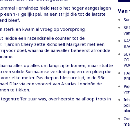
 Rommel Fernández hield Natio het hoger aangeslagen
Van 
een 1-1 gelijkspel, na een strijd die tot de laatste
Sur
nd bleef.
SRD
 sterk en kwam al vroeg op voorsprong.
van
ut leidde een razendsnelle counter tot de
KA
r: Tjaronn Chery zette Richonell Margaret met een
BA
vrij voor doel, waarna de aanvaller beheerst afrondde
SU
iname.
CO
VO
arna alles op alles om langszij te komen, maar stuitte
op een solide Surinaamse verdediging en een ploeg die
HA
t voor elke meter. Pas diep in blessuretijd, in de 96e
PR
smael Díaz via een voorzet van Azarías Londoño de
Piq
nnen te tikken.
ver
tegentreffer zuur was, overheerste na afloop trots in
Inb
pol
al
Oos
mak