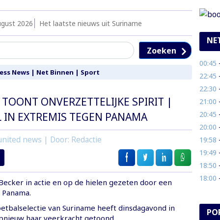
ugust 2026
Het laatste nieuws uit Suriname
NE
Zoeken
00:45
- 
ess News
|
Net Binnen
|
Sport
22:45
- 
22:30
- 
TOONT ONVERZETTELIJKE SPIRIT |
21:00
- 
20:45
- 
L IN EXTREMIS TEGEN PANAMA
20:00
- 
nited news | Door: Redactie
19:58
- 
19:49
- Vo
18:50
- 
18:00
- 
Becker in actie en op de hielen gezeten door een
n Panama.
oetbalselectie van Suriname heeft dinsdagavond in
PO
pnieuw haar veerkracht getoond.