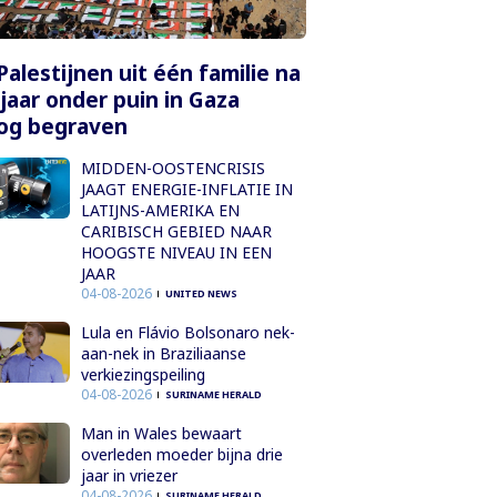
Palestijnen uit één familie na
 jaar onder puin in Gaza
og begraven
MIDDEN-OOSTENCRISIS
JAAGT ENERGIE-INFLATIE IN
LATIJNS-AMERIKA EN
CARIBISCH GEBIED NAAR
HOOGSTE NIVEAU IN EEN
JAAR
04-08-2026
UNITED NEWS
Lula en Flávio Bolsonaro nek-
aan-nek in Braziliaanse
verkiezingspeiling
04-08-2026
SURINAME HERALD
Man in Wales bewaart
overleden moeder bijna drie
jaar in vriezer
04-08-2026
SURINAME HERALD