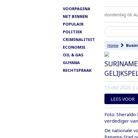
VOORPAGINA
donderdag 06 A
NET BINNEN
POPULAIR
POLITIEK
CRIMINALITEIT
Home
Busin
ECONOMIE
OIL & GAS
SURINAME 
GUYANA
RECHTSPRAAK
GELIJKSPE
15 okt 2025
| u
LEES VOOR
Foto: Sheraldo 
verdediger va
De nationale v
Panama-Stad o