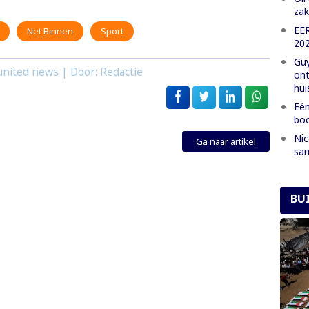
zak
EE
Net Binnen
Sport
202
Guy
nited news | Door: Redactie
ont
hui
Eén
boo
Nic
Ga naar artikel
sam
BU