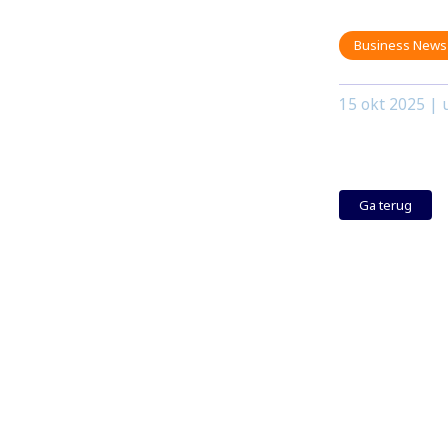
Business News
15 okt 2025
| u
Ga terug