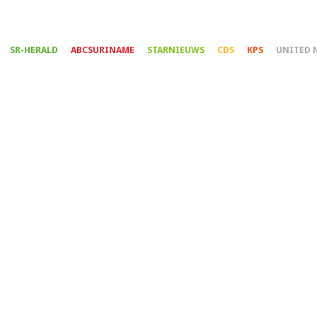
Overslaan
en
naar
SR-HERALD
ABCSURINAME
STARNIEUWS
CDS
KPS
UNITED 
de
inhoud
gaan