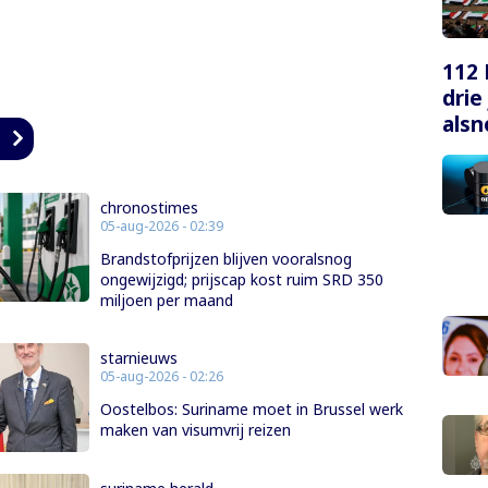
112 
drie
alsn
n
chronostimes
05-aug-2026 - 02:39
Brandstofprijzen blijven vooralsnog
ongewijzigd; prijscap kost ruim SRD 350
miljoen per maand
starnieuws
05-aug-2026 - 02:26
Oostelbos: Suriname moet in Brussel werk
maken van visumvrij reizen