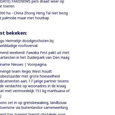
DATE) FAKENEWS pers draait weer op
le toeren
000 ha - China Zhong Heng Tai niet bezig
 palmolie maar met houtkap
st bekeken:
go Hermelijn doodgeschoten bij
elddadige roofoverval
end weekend: Fawaka Fest pakt uit met
artiesten in het Zuiderpark van Den Haag
iname Nieuws | Voorpagina
mengd team Regio West houdt
obestuurder met grote hoeveelheid
icamenten aan; 17-jarige partner tevens
e verdachte op woonadres in de kraag
at met vermoedelijk 151 kg marihuana of
j
ons zet in op grensbewaking, landbouw
toerisme via buitenlandse samenwerking
 and Gas Summit brengt obstakels voor