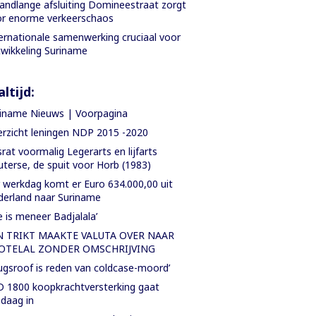
ndlange afsluiting Domineestraat zorgt
r enorme verkeerschaos
ernationale samenwerking cruciaal voor
wikkeling Suriname
ltijd:
iname Nieuws | Voorpagina
rzicht leningen NDP 2015 -2020
rat voormalig Legerarts en lijfarts
terse, de spuit voor Horb (1983)
 werkdag komt er Euro 634.000,00 uit
erland naar Suriname
e is meneer Badjalala’
N TRIKT MAAKTE VALUTA OVER NAAR
OTELAL ZONDER OMSCHRIJVING
ugsroof is reden van coldcase-moord’
 1800 koopkrachtversterking gaat
daag in