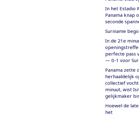
In het Estadio
Panama knap op 
seconde spanne
Suriname begon
In de 21e minu
openingstreffe
perfecte pass 
— 0-1 voor Sur
Panama zette da
herhaaldelijk 
collectief voch
minuut, wist I
gelijkmaker bi
Hoewel de late 
het