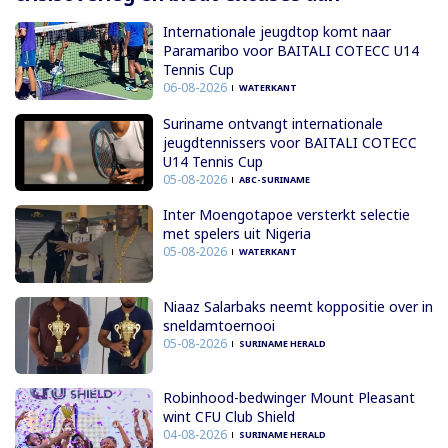
Internationale jeugdtop komt naar
Paramaribo voor BAITALI COTECC U14
Tennis Cup
06-08-2026
WATERKANT
Suriname ontvangt internationale
jeugdtennissers voor BAITALI COTECC
U14 Tennis Cup
05-08-2026
ABC-SURINAME
Inter Moengotapoe versterkt selectie
met spelers uit Nigeria
05-08-2026
WATERKANT
Niaaz Salarbaks neemt koppositie over in
sneldamtoernooi
05-08-2026
SURINAME HERALD
Robinhood-bedwinger Mount Pleasant
wint CFU Club Shield
04-08-2026
SURINAME HERALD