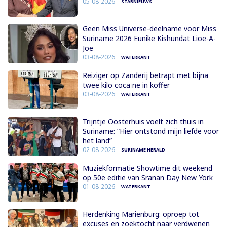
05-08-2026
STARNIEUWS
Geen Miss Universe-deelname voor Miss
Suriname 2026 Eunike Kishundat Lioe-A-
Joe
03-08-2026
WATERKANT
Reiziger op Zanderij betrapt met bijna
twee kilo cocaïne in koffer
03-08-2026
WATERKANT
Trijntje Oosterhuis voelt zich thuis in
Suriname: “Hier ontstond mijn liefde voor
het land”
02-08-2026
SURINAME HERALD
Muziekformatie Showtime dit weekend
op 50e editie van Sranan Day New York
01-08-2026
WATERKANT
Herdenking Mariënburg: oproep tot
excuses en zoektocht naar verdwenen