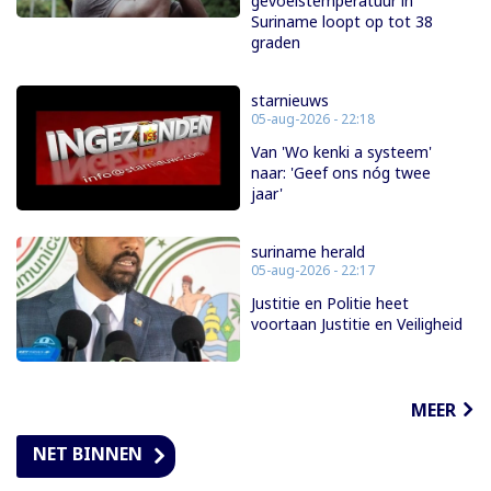
gevoelstemperatuur in
Suriname loopt op tot 38
graden
starnieuws
05-aug-2026 - 22:18
Van 'Wo kenki a systeem'
naar: 'Geef ons nóg twee
jaar'
suriname herald
05-aug-2026 - 22:17
Justitie en Politie heet
voortaan Justitie en Veiligheid
MEER
NET BINNEN