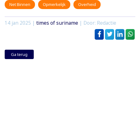
Net Binnen
Opmerkelijk
Overheid
14 jan 2025
|
times of suriname
| Door: Redactie
Ga terug