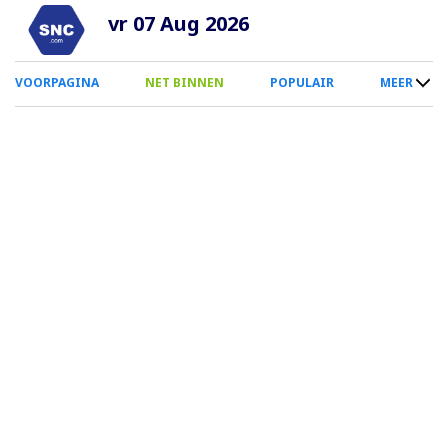
Overslaan
vr 07 Aug 2026
en
naar
0
VOORPAGINA
NET BINNEN
POPULAIR
MEER
de
Smartphone
inhoud
Menu
gaan