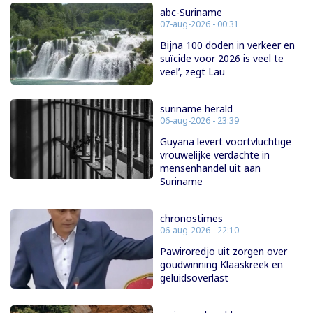
abc-Suriname
07-aug-2026 - 00:31
Bijna 100 doden in verkeer en
suïcide voor 2026 is veel te
veel’, zegt Lau
suriname herald
06-aug-2026 - 23:39
Guyana levert voortvluchtige
vrouwelijke verdachte in
mensenhandel uit aan
Suriname
chronostimes
06-aug-2026 - 22:10
Pawiroredjo uit zorgen over
goudwinning Klaaskreek en
geluidsoverlast