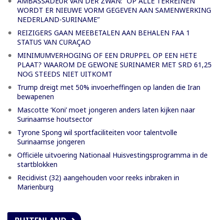
AMBASSADEUR VAN DER ZWAN: “OP ALLE TERREINEN
WORDT ER NIEUWE VORM GEGEVEN AAN SAMENWERKING
NEDERLAND-SURINAME”
REIZIGERS GAAN MEEBETALEN AAN BEHALEN FAA 1
STATUS VAN CURAÇAO
MINIMUMVERHOGING OF EEN DRUPPEL OP EEN HETE
PLAAT? WAAROM DE GEWONE SURINAMER MET SRD 61,25
NOG STEEDS NIET UITKOMT
Trump dreigt met 50% invoerheffingen op landen die Iran
bewapenen
Mascotte ‘Koni’ moet jongeren anders laten kijken naar
Surinaamse houtsector
Tyrone Spong wil sportfaciliteiten voor talentvolle
Surinaamse jongeren
Officiële uitvoering Nationaal Huisvestingsprogramma in de
startblokken
Recidivist (32) aangehouden voor reeks inbraken in
Marienburg