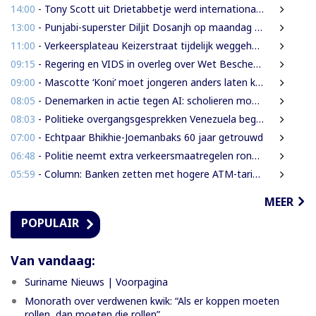
14:00
- Tony Scott uit Drietabbetje werd internationaal bekend door zijn hiphouse muziek
13:00
- Punjabi-superster Diljit Dosanjh op maandag 7 september in Ziggo Dome
11:00
- Verkeersplateau Keizerstraat tijdelijk weggehaald vanwege chaos rond Domineestraat
09:15
- Regering en VIDS in overleg over Wet Bescherming Woon- en Leefgebieden
09:00
- Mascotte ‘Koni’ moet jongeren anders laten kijken naar Surinaamse houtsector
08:05
- Denemarken in actie tegen AI: scholieren moeten extra mondelinge examens doen
08:03
- Politieke overgangsgesprekken Venezuela beginnen zonder Machado
07:00
- Echtpaar Bhikhie-Joemanbaks 60 jaar getrouwd
06:48
- Politie neemt extra verkeersmaatregelen rond afgesloten Domineestraat
05:59
- Column: Banken zetten met hogere ATM-tarieven digitale economie op achterstand
MEER
POPULAIR
Van vandaag:
Suriname Nieuws | Voorpagina
Monorath over verdwenen kwik: “Als er koppen moeten
rollen, dan moeten die rollen”