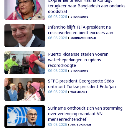
Ex-premier Sheikh Hasina kondigt
terugkeer naar Bangladesh aan ondanks
doodstraf
06-08-2026
STARNIEUWS
Infantino blijft FIFA-president na
crisisoverleg en biedt excuses aan
06-08-2026
SURINAME HERALD
Puerto Ricaanse steden voeren
waterbeperkingen in tijdens
recorddroogte
06-08-2026
STARNIEUWS
SFPC-president Georgesette Sédo
ontmoet Turkse president Erdoğan
06-08-2026
WATERKANT
Suriname onthoudt zich van stemming
over verlenging mandaat VN-
mensenrechtenchef
05-08-2026
ABC-SURINAME