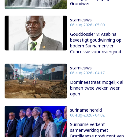
Grondwet
starnieuws
06-aug-2026 - 05:00
Gouddossier 8: Asabina
bevestigt goudwinning op
bodem Surinamerivier:
Concessie voor riviergrind
starnieuws
06-aug-2026 - 04:17
Domineestraat mogelijk al
binnen twee weken weer
open
suriname herald
06-aug-2026 - 04:02
Suriname verkent
samenwerking met
Braziliaanse producent van