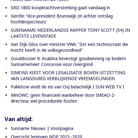
SRD 1800 koopkrachtversterking gaat vandaag in
Gentle: 'Vice-president Brunswijk zit achter ontslag
hoofdinspecteurs'
SURINAAMS-NEDERLANDSE RAPPER TONY SCOTT (54) IN
LAATSTE LEVENSFASE
Van Dijk-Silos over minister VWA: “Zet een technocraat die
inzicht heeft in de volksgezondheid”
Gouddossier 8: Asabina bevestigt goudwinning op bodem
Surinamerivier: Concessie voor riviergrind
SIMONS KIEST VOOR LEGALISATIE BOVEN UITZETTING
VAN LANGDURIG VERBLIJVENDE VREEMDELINGEN
Pakkitow vindt de eis van OvJ belachelijk I SUN WEB TV I
MinOWC: geen financieel wanbeheer door IMEAO-2-
directeur, wel procedurele fouten
Van altijd:
Suriname Nieuws | Voorpagina
Overzicht leningen NDP 2015 -2020