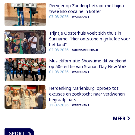
Reiziger op Zanderij betrapt met bijna
twee kilo cocaïne in koffer
03-08-2026
WATERKANT
Trijntje Oosterhuis voelt zich thuis in
Suriname: “Hier ontstond mijn liefde voor
het land”
02-08-2026
SURINAME HERALD
Muziekformatie Showtime dit weekend
op 50e editie van Sranan Day New York
01-08-2026
WATERKANT
Herdenking Mariënburg: oproep tot
excuses en zoektocht naar verdwenen
begraafplaats
31-07-2026
WATERKANT
MEER
SPORT