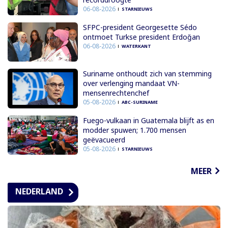
06-08-2026
STARNIEUWS
SFPC-president Georgesette Sédo
ontmoet Turkse president Erdoğan
06-08-2026
WATERKANT
Suriname onthoudt zich van stemming
over verlenging mandaat VN-
mensenrechtenchef
05-08-2026
ABC-SURINAME
Fuego-vulkaan in Guatemala blijft as en
modder spuwen; 1.700 mensen
geëvacueerd
05-08-2026
STARNIEUWS
MEER
NEDERLAND