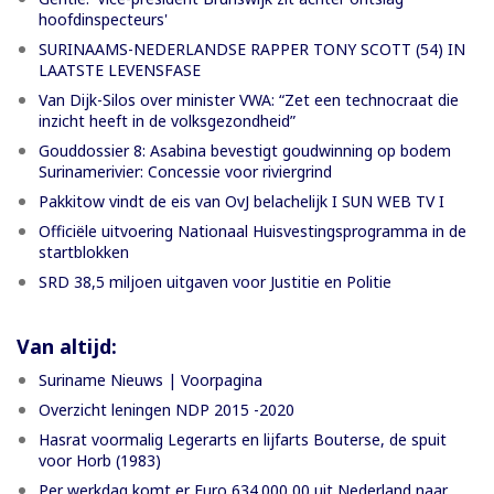
hoofdinspecteurs'
SURINAAMS-NEDERLANDSE RAPPER TONY SCOTT (54) IN
LAATSTE LEVENSFASE
Van Dijk-Silos over minister VWA: “Zet een technocraat die
inzicht heeft in de volksgezondheid”
Gouddossier 8: Asabina bevestigt goudwinning op bodem
Surinamerivier: Concessie voor riviergrind
Pakkitow vindt de eis van OvJ belachelijk I SUN WEB TV I
Officiële uitvoering Nationaal Huisvestingsprogramma in de
startblokken
SRD 38,5 miljoen uitgaven voor Justitie en Politie
Van altijd:
Suriname Nieuws | Voorpagina
Overzicht leningen NDP 2015 -2020
Hasrat voormalig Legerarts en lijfarts Bouterse, de spuit
voor Horb (1983)
Per werkdag komt er Euro 634.000,00 uit Nederland naar