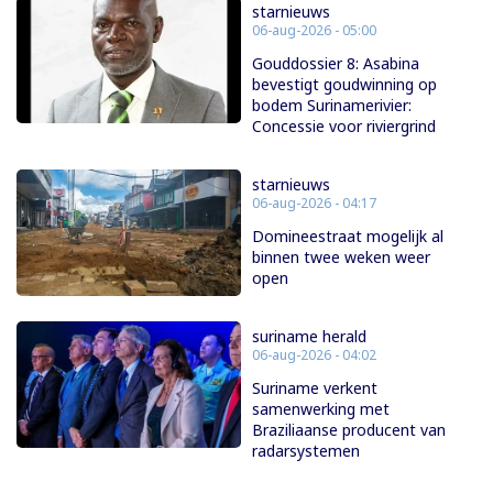
starnieuws
06-aug-2026 - 05:00
Gouddossier 8: Asabina
bevestigt goudwinning op
bodem Surinamerivier:
Concessie voor riviergrind
starnieuws
06-aug-2026 - 04:17
Domineestraat mogelijk al
binnen twee weken weer
open
suriname herald
06-aug-2026 - 04:02
Suriname verkent
samenwerking met
Braziliaanse producent van
radarsystemen