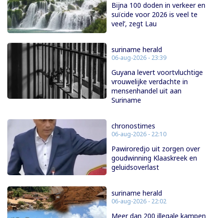
Bijna 100 doden in verkeer en
suïcide voor 2026 is veel te
veel’, zegt Lau
suriname herald
06-aug-2026 - 23:39
Guyana levert voortvluchtige
vrouwelijke verdachte in
mensenhandel uit aan
Suriname
chronostimes
06-aug-2026 - 22:10
Pawiroredjo uit zorgen over
goudwinning Klaaskreek en
geluidsoverlast
suriname herald
06-aug-2026 - 22:02
Meer dan 200 illegale kampen