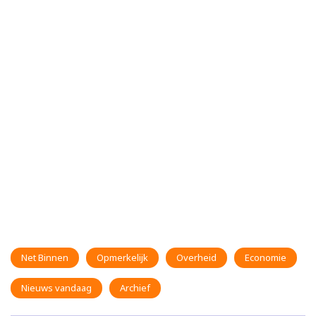
Net Binnen
Opmerkelijk
Overheid
Economie
Nieuws vandaag
Archief