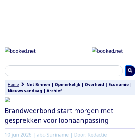
Home
Net Binnen
|
Opmerkelijk
|
Overheid
|
Economie
|
Nieuws vandaag
|
Archief
Brandweerbond start morgen met
gesprekken voor loonaanpassing
10 jun 2026
| abc-Suriname | Door: Redactie