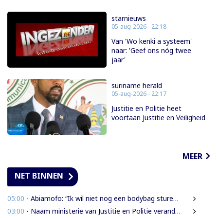
starnieuws
05-aug-2026 - 22:18
Van 'Wo kenki a systeem'
naar: 'Geef ons nóg twee
jaar'
suriname herald
05-aug-2026 - 22:17
Justitie en Politie heet
voortaan Justitie en Veiligheid
MEER
NET BINNEN
05:00
- Abiamofo: “Ik wil niet nog een bodybag sturen naar dat gebied”
03:00
- Naam ministerie van Justitie en Politie verandert naar Justitie en Veiligheid