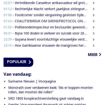
02:07
- Vertrekkende Canadese ambassadeur wil grotere rol voor Canada in Suriname
01:12
- Rechterlijke Macht verkort jaarlijkse zittingsvrije periode naar één maand
01:08
- Foodcorner zonder vergunning gesloten tijdens derde dag integrale controles
01:02
- COALITIEBREUK OM GRENSPROTOCOL ONWAARSCHIJNLIJK
01:00
- Politieonderinspecteur en bestuurder gewond nadat auto over de kop slaat
00:31
- Bijna 100 doden in verkeer en suïcide voor 2026 is veel te veel’, zegt Lau
23:39
- Guyana levert voortvluchtige vrouwelijke verdachte in mensenhandel uit aan Suriname
23:10
- Hoe Gambiaanse vrouwen de mangroves herstellen die Banjul beschermen
MEER
POPULAIR
Van vandaag:
Suriname Nieuws | Voorpagina
Monorath over verdwenen kwik: “Als er koppen moeten
rollen, dan moeten die rollen”
SRD 1800 koopkrachtversterking gaat vandaag in
Gentle: 'Vice-president Brunswijk zit achter ontslag