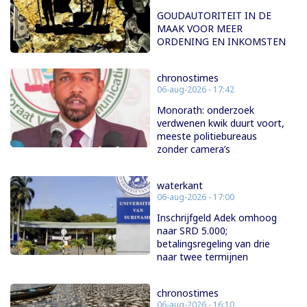
GOUDAUTORITEIT IN DE
MAAK VOOR MEER
ORDENING EN INKOMSTEN
chronostimes
06-aug-2026 - 17:42
Monorath: onderzoek
verdwenen kwik duurt voort,
meeste politiebureaus
zonder camera’s
waterkant
06-aug-2026 - 17:00
Inschrijfgeld Adek omhoog
naar SRD 5.000;
betalingsregeling van drie
naar twee termijnen
chronostimes
06-aug-2026 - 16:10