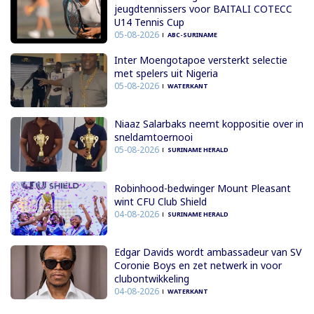
jeugdtennissers voor BAITALI COTECC
U14 Tennis Cup
05-08-2026
ABC-SURINAME
Inter Moengotapoe versterkt selectie
met spelers uit Nigeria
05-08-2026
WATERKANT
Niaaz Salarbaks neemt koppositie over in
sneldamtoernooi
05-08-2026
SURINAME HERALD
Robinhood-bedwinger Mount Pleasant
wint CFU Club Shield
04-08-2026
SURINAME HERALD
Edgar Davids wordt ambassadeur van SV
Coronie Boys en zet netwerk in voor
clubontwikkeling
04-08-2026
WATERKANT