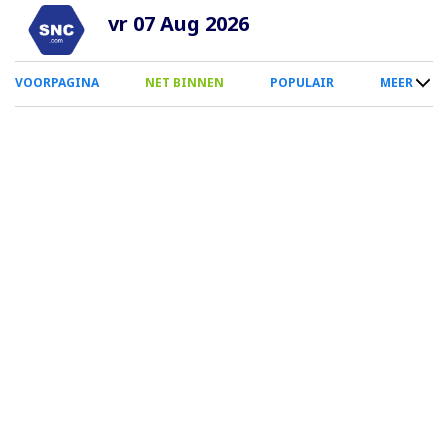
Overslaan
vr 07 Aug 2026
en
naar
0
VOORPAGINA
NET BINNEN
POPULAIR
MEER
de
Smartphone
inhoud
Menu
gaan