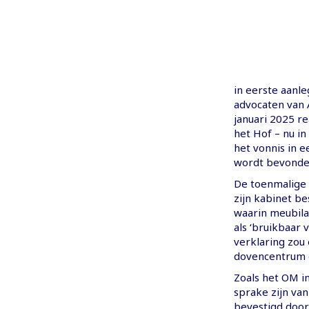
in eerste aanl
advocaten van A
januari 2025 re
het Hof – nu in
het vonnis in e
wordt bevonde
De toenmalige
zijn kabinet b
waarin meubila
als ‘bruikbaar 
verklaring zou
dovencentrum e
Zoals het OM i
sprake zijn va
bevestigd door