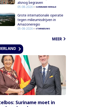
alsnog begraven
05-08-2026
SURINAME HERALD
Grote internationale operatie
tegen milieumisdrijven in
Amazoneregio
05-08-2026
STARNIEUWS
MEER
DERLAND
elbos: Suriname moet in