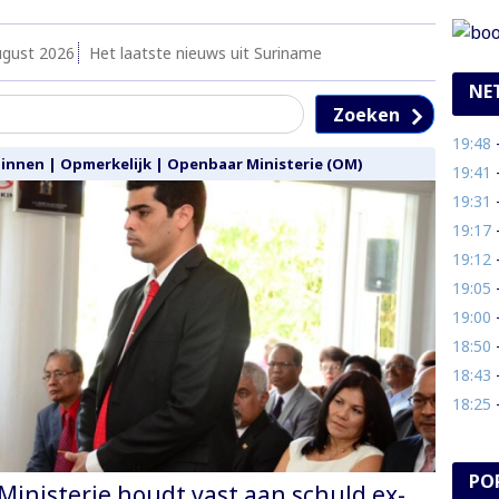
ugust 2026
Het laatste nieuws uit Suriname
NE
Zoeken
19:48
- O
Binnen
|
Opmerkelijk
|
Openbaar Ministerie (OM)
19:41
- 
19:31
- 
19:17
- 
19:12
-
19:05
- V
19:00
- 
18:50
-
18:43
- 
18:25
- 
PO
inisterie houdt vast aan schuld ex-