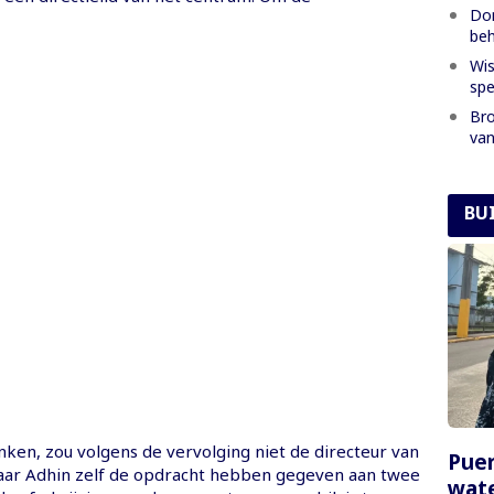
Dom
beh
Wis
spe
Bro
van
BU
nken, zou volgens de vervolging niet de directeur van
Puer
aar Adhin zelf de opdracht hebben gegeven aan twee
wate