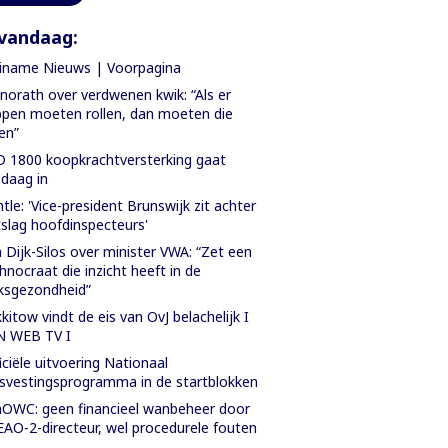
vandaag:
iname Nieuws | Voorpagina
orath over verdwenen kwik: “Als er
pen moeten rollen, dan moeten die
len”
 1800 koopkrachtversterking gaat
daag in
tle: 'Vice-president Brunswijk zit achter
slag hoofdinspecteurs'
 Dijk-Silos over minister VWA: “Zet een
hnocraat die inzicht heeft in de
ksgezondheid”
kitow vindt de eis van OvJ belachelijk I
N WEB TV I
iciële uitvoering Nationaal
svestingsprogramma in de startblokken
OWC: geen financieel wanbeheer door
AO-2-directeur, wel procedurele fouten