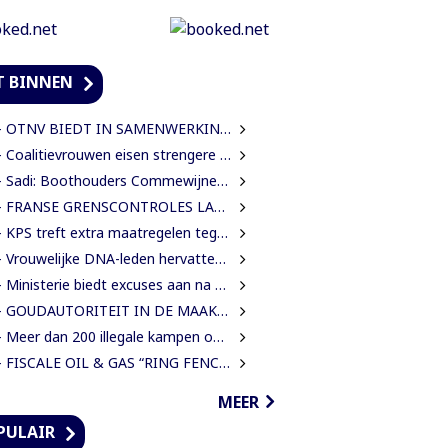
T BINNEN
TNV BIEDT IN SAMENWERKING MET HAAR INTERNATIONALE PARTNERS 200 GRATIS STUDIEBEURZEN AAN TECHNISCH TALENT
Coalitievrouwen eisen strengere gedragsregels in DNA na uitspraak Van Samson
Sadi: Boothouders Commewijne zijn desperate, wachten 6 jaren op tariefaanpassing
FRANSE GRENSCONTROLES LANGS MAROWIJNERIVIER WEDEROM FORS AANGESCHERPT
 KPS treft extra maatregelen tegen verkeersdrukte binnenstad
rouwelijke DNA-leden hervatten werk en eisen strengere gedragsregels na uitlating Van Samson
Ministerie biedt excuses aan na onterechte beschuldigingen tegen IMEAO 2-directeur
 GOUDAUTORITEIT IN DE MAAK VOOR MEER ORDENING EN INKOMSTEN
Meer dan 200 illegale kampen ontmanteld uit concessiegebied ZiJin
FISCALE OIL & GAS “RING FENCE” OR “NO RING FENCE”? THAT IS THE QUESTION!
MEER
PULAIR