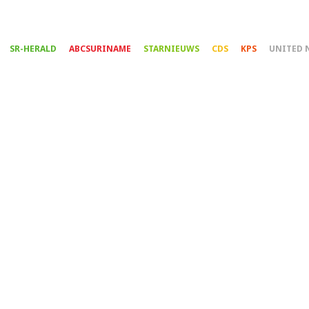
Overslaan
en
naar
SR-HERALD
ABCSURINAME
STARNIEUWS
CDS
KPS
UNITED 
de
inhoud
gaan