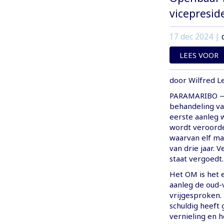
vicepresid
17 dec 2024
|
LEES VOOR
door Wilfred L
PARAMARIBO — 
behandeling va
eerste aanleg 
wordt veroorde
waarvan elf ma
van drie jaar. 
staat vergoedt.
Het OM is het e
aanleg de oud-
vrijgesproken. D
schuldig heeft 
vernieling en 