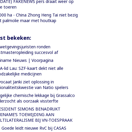
DATE) FAKENEWS pers draait weer op
le toeren
000 ha - China Zhong Heng Tai niet bezig
 palmolie maar met houtkap
st bekeken:
wetgevingsjuristen ronden
tmasteropleiding succesvol af
iname Nieuws | Voorpagina
-lid Lau: SZF-kaart dekt niet alle
dzakelijke medicijnen
ocaat Janki ziet oplossing in
ionaliteitskwestie van Natio spelers
elijke chemische lekkage bij Grassalco
erzocht als oorzaak vissterfte
ESIDENT SIMONS BENADRUKT
RINAME’S TOEWIJDING AAN
LTILATERALISME BIJ VN-TOESPRAAK
c Goede leidt nieuwe RvC bij CASAS