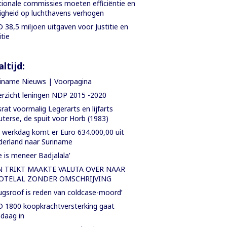
ionale commissies moeten efficiëntie en
ligheid op luchthavens verhogen
 38,5 miljoen uitgaven voor Justitie en
itie
ltijd:
iname Nieuws | Voorpagina
rzicht leningen NDP 2015 -2020
rat voormalig Legerarts en lijfarts
terse, de spuit voor Horb (1983)
 werkdag komt er Euro 634.000,00 uit
erland naar Suriname
e is meneer Badjalala’
N TRIKT MAAKTE VALUTA OVER NAAR
OTELAL ZONDER OMSCHRIJVING
ugsroof is reden van coldcase-moord’
 1800 koopkrachtversterking gaat
daag in