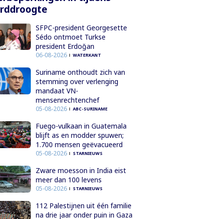
orddroogte
SFPC-president Georgesette
Sédo ontmoet Turkse
president Erdoğan
06-08-2026
WATERKANT
Suriname onthoudt zich van
stemming over verlenging
mandaat VN-
mensenrechtenchef
05-08-2026
ABC-SURINAME
Fuego-vulkaan in Guatemala
blijft as en modder spuwen;
1.700 mensen geëvacueerd
05-08-2026
STARNIEUWS
Zware moesson in India eist
meer dan 100 levens
05-08-2026
STARNIEUWS
112 Palestijnen uit één familie
na drie jaar onder puin in Gaza