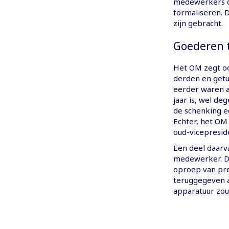
medewerkers de
formaliseren. 
zijn gebracht.
Goederen 
Het OM zegt oo
derden en getu
eerder waren a
jaar is, wel de
de schenking e
Echter, het OM 
oud-vicepresid
Een deel daarva
medewerker. Di
oproep van pre
teruggegeven a
apparatuur zou