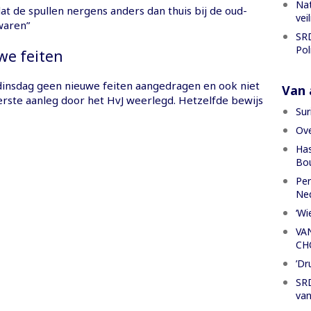
Nat
t de spullen nergens anders dan thuis bij de oud-
vei
waren”
SRD
Pol
we feiten
insdag geen nieuwe feiten aangedragen en ook niet
Van a
erste aanleg door het HvJ weerlegd. Hetzelfde bewijs
Sur
Ove
Has
Bou
Per
Ned
‘Wi
VA
CH
’Dr
SRD
van