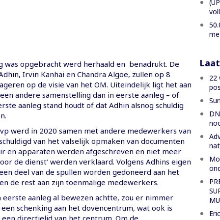
(UP
vol
50.
met
Laat
eg was opgebracht werd herhaald en benadrukt. De
dhin, Irvin Kanhai en Chandra Algoe, zullen op 8
22 
ageren op de visie van het OM. Uiteindelijk ligt het aan
pos
 een andere samenstelling dan in eerste aanleg – of
Sur
erste aanleg stand houdt of dat Adhin alsnog schuldig
DNA
n.
noo
 vp werd in 2020 samen met andere medewerkers van
Adv
eschuldigd van het valselijk opmaken van documenten
nat
ir en apparaten werden afgeschreven en niet meer
Mog
voor de dienst’ werden verklaard. Volgens Adhins eigen
ond
 een deel van de spullen worden gedoneerd aan het
PR
n de rest aan zijn toenmalige medewerkers.
SU
n eerste aanleg al bewezen achtte, zou er nimmer
MU
n een schenking aan het dovencentrum, wat ook is
Eri
 een directielid van het centrum. Om de