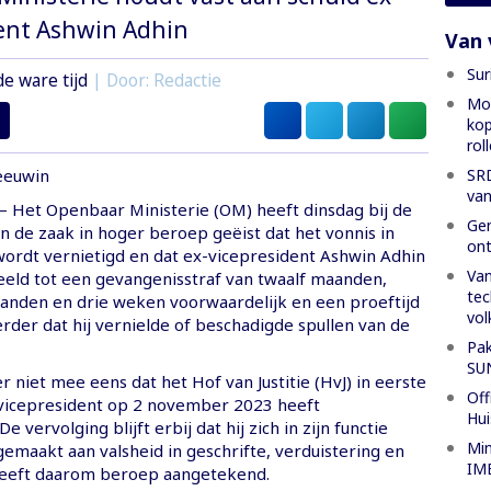
ent Ashwin Adhin
Van 
Sur
de ware tijd
| Door: Redactie
Mon
kop
rol
SRD
eeuwin
van
Het Openbaar Ministerie (OM) heeft dinsdag bij de
Gen
n de zaak in hoger beroep geëist dat het vonnis in
ont
wordt vernietigd en dat ex-vicepresident Ashwin Adhin
Van
eld tot een gevangenisstraf van twaalf maanden,
tec
anden en drie weken voorwaardelijk en een proeftijd
vol
Verder dat hij vernielde of beschadigde spullen van de
Pak
SU
r niet mee eens dat het Hof van Justitie (HvJ) in eerste
Off
vicepresident op 2 november 2023 heeft
Hui
e vervolging blijft erbij dat hij zich in zijn functie
Min
gemaakt aan valsheid in geschrifte, verduistering en
IME
heeft daarom beroep aangetekend.