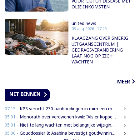
VOOR DUTCH DISEASE MET
OLIE-INKOMSTEN
united news
03-aug-2026 - 17:25
KLAAGZANG OVER SMERIG
UITGAANSCENTRUM |
GEDRAGSVERANDERING
LAAT NOG OP ZICH
WACHTEN
MEER
NET BINNEN
07:15
- KPS verricht 230 aanhoudingen in ruim een maand
05:01
- Monorath over verdwenen kwik: “Als er koppen moeten rollen, dan moeten die rollen”
05:01
- Niet te lang wachten met belangrijke wijzigingen van de Grondwet
05:00
- Gouddossier 8: Asabina bevestigt goudwinning op bodem Surinamerivier: Concessie voor riviergrind