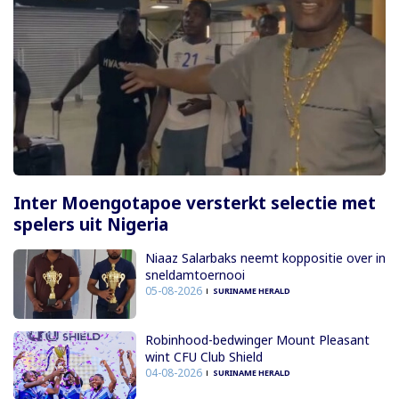
Inter Moengotapoe versterkt selectie met
spelers uit Nigeria
Niaaz Salarbaks neemt koppositie over in
sneldamtoernooi
05-08-2026
SURINAME HERALD
Robinhood-bedwinger Mount Pleasant
wint CFU Club Shield
04-08-2026
SURINAME HERALD