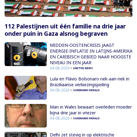
112 Palestijnen uit één familie na drie jaar
onder puin in Gaza alsnog begraven
MIDDEN-OOSTENCRISIS JAAGT
ENERGIE-INFLATIE IN LATIJNS-AMERIKA
EN CARIBISCH GEBIED NAAR HOOGSTE
NIVEAU IN EEN JAAR
04-08-2026
UNITED NEWS
Lula en Flávio Bolsonaro nek-aan-nek in
Braziliaanse verkiezingspeiling
04-08-2026
SURINAME HERALD
Man in Wales bewaart overleden moeder
bijna drie jaar in vriezer
04-08-2026
SURINAME HERALD
Delhi zet stevig in op elektrische