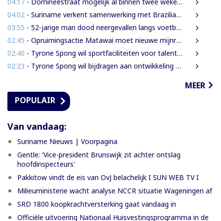
04:17
- Domineestraat mogelijk al binnen twee weken weer open
04:02
- Suriname verkent samenwerking met Braziliaanse producent van radarsystemen
03:55
- 52-jarige man dood neergevallen langs voetbalveld
02:45
- Opruimingsactie Matawai moet nieuwe mijnramp voorkomen
02:40
- Tyrone Spong wil sportfaciliteiten voor talentvolle Surinaamse jongeren
02:23
- Tyrone Spong wil bijdragen aan ontwikkeling Surinaamse jeugd
MEER
POPULAIR
Van vandaag:
Suriname Nieuws | Voorpagina
Gentle: 'Vice-president Brunswijk zit achter ontslag
hoofdinspecteurs'
Pakkitow vindt de eis van OvJ belachelijk I SUN WEB TV I
Milieuministerie wacht analyse NCCR situatie Wageningen af
SRD 1800 koopkrachtversterking gaat vandaag in
Officiële uitvoering Nationaal Huisvestingsprogramma in de