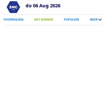
Overslaan
do 06 Aug 2026
en
naar
0
VOORPAGINA
NET BINNEN
POPULAIR
MEER
de
Smartphone
inhoud
Menu
gaan