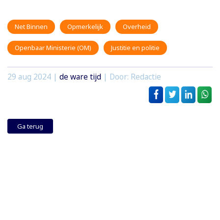
Net Binnen
Opmerkelijk
Overheid
Openbaar Ministerie (OM)
Justitie en politie
29 aug 2024
|
de ware tijd
| Door: Redactie
Ga terug