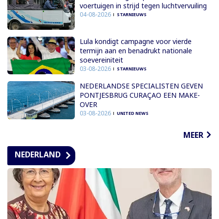
voertuigen in strijd tegen luchtvervuiling
04-08-2026
STARNIEUWS
Lula kondigt campagne voor vierde
termijn aan en benadrukt nationale
soevereiniteit
03-08-2026
STARNIEUWS
NEDERLANDSE SPECIALISTEN GEVEN
PONTJESBRUG CURAÇAO EEN MAKE-
OVER
03-08-2026
UNITED NEWS
MEER
NEDERLAND