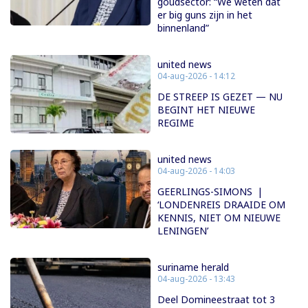
goudsector: “We weten dat
er big guns zijn in het
binnenland”
united news
04-aug-2026 - 14:12
DE STREEP IS GEZET — NU
BEGINT HET NIEUWE
REGIME
united news
04-aug-2026 - 14:03
GEERLINGS-SIMONS |
‘LONDENREIS DRAAIDE OM
KENNIS, NIET OM NIEUWE
LENINGEN’
suriname herald
04-aug-2026 - 13:43
Deel Domineestraat tot 3