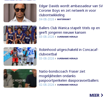
Edgar Davids wordt ambassadeur van SV
Coronie Boys en zet netwerk in voor
clubontwikkeling
04-08-2026
WATERKANT
Ballers Club Wanica stapelt titels op en
geeft jongeren nieuwe kansen
03-08-2026
SURINAME HERALD
Robinhood uitgeschakeld in Concacaf-
clubvoetbal
03-08-2026
SURINAME HERALD
Natio-bondscoach Fraser ziet
mogelijkheden ondanks
paspoortperikelen diasporavoetballers
02-08-2026
SURINAME HERALD
MEER