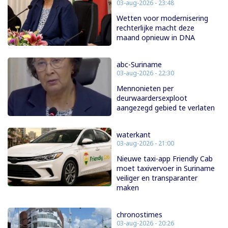
03-aug-2026 - 23:48
Wetten voor modernisering
rechterlijke macht deze
maand opnieuw in DNA
abc-Suriname
03-aug-2026 - 22:30
Mennonieten per
deurwaardersexploot
aangezegd gebied te verlaten
waterkant
03-aug-2026 - 21:00
Nieuwe taxi-app Friendly Cab
moet taxivervoer in Suriname
veiliger en transparanter
maken
chronostimes
03-aug-2026 - 20:26