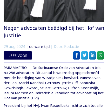
Negen advocaten beëdigd bij het Hof van
Justitie
29 aug 2024
|
de ware tijd
| Door: Redactie
LEES VOOR
PARAMARIBO — De Surinaamse Orde van Advocaten telt
nu 256 advocaten. Dit aantal is woensdag opgeschroefd
met de beëdiging van Wiradjenie Chowhari, Vanessa van
der San, Astrid Kandhai-Getrouw, Jettie Olff, Santusha
Gowrisingh-Sewradj, Stuart Getrouw, Clifton Keenswijk,
Isaura Morsen en Indradebie Patadien tot advocaat bij het
Hof van Justitie (HvJ).
President bij het HvJ, Iwan Rasoelbaks richtte zich tot alle