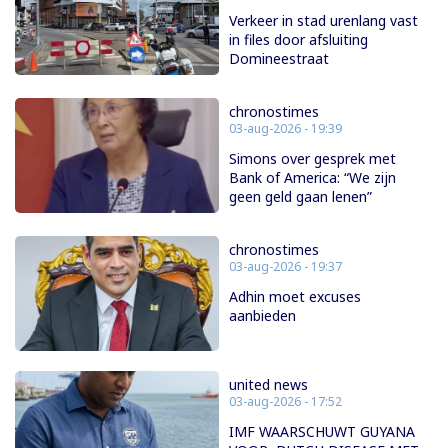
Verkeer in stad urenlang vast
in files door afsluiting
Domineestraat
chronostimes
03-aug-2026 - 19:39
Simons over gesprek met
Bank of America: “We zijn
geen geld gaan lenen”
chronostimes
03-aug-2026 - 19:37
Adhin moet excuses
aanbieden
united news
03-aug-2026 - 17:52
IMF WAARSCHUWT GUYANA