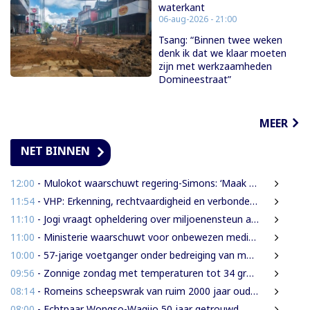
waterkant
06-aug-2026 - 21:00
Tsang: “Binnen twee weken
denk ik dat we klaar moeten
zijn met werkzaamheden
Domineestraat”
MEER
NET BINNEN
12:00
- Mulokot waarschuwt regering-Simons: ‘Maak van 5-kilometerwet geen uitstel van echte grondenrechten’
11:54
- VHP: Erkenning, rechtvaardigheid en verbondenheid op 9 augustus
11:10
- Jogi vraagt opheldering over miljoenensteun aan SLM en behaalde resultaten
11:00
- Ministerie waarschuwt voor onbewezen medische claims via sociale media
10:00
- 57-jarige voetganger onder bedreiging van mes beroofd van mobiele telefoon
09:56
- Zonnige zondag met temperaturen tot 34 graden
08:14
- Romeins scheepswrak van ruim 2000 jaar oud ontdekt bij Sicilië
08:00
- Echtpaar Wongso-Wagijo 50 jaar getrouwd