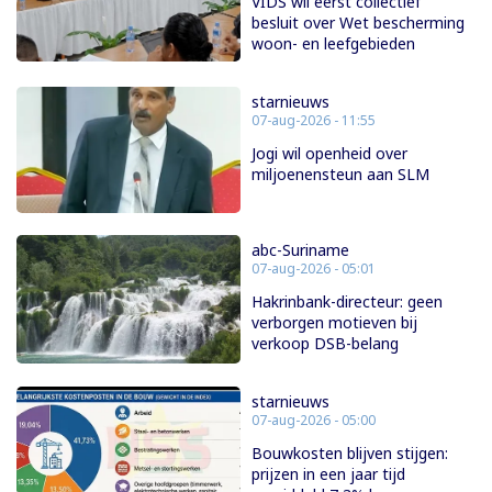
VIDS wil eerst collectief
besluit over Wet bescherming
woon- en leefgebieden
starnieuws
07-aug-2026 - 11:55
Jogi wil openheid over
miljoenensteun aan SLM
abc-Suriname
07-aug-2026 - 05:01
Hakrinbank-directeur: geen
verborgen motieven bij
verkoop DSB-belang
starnieuws
07-aug-2026 - 05:00
Bouwkosten blijven stijgen:
prijzen in een jaar tijd