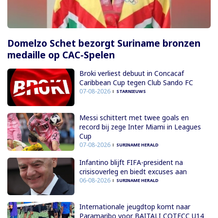
Domelzo Schet bezorgt Suriname bronzen
medaille op CAC-Spelen
Broki verliest debuut in Concacaf
Caribbean Cup tegen Club Sando FC
07-08-2026
STARNIEUWS
Messi schittert met twee goals en
record bij zege Inter Miami in Leagues
Cup
07-08-2026
SURINAME HERALD
Infantino blijft FIFA-president na
crisisoverleg en biedt excuses aan
06-08-2026
SURINAME HERALD
Internationale jeugdtop komt naar
Paramaribo voor BAITALI COTECC U14