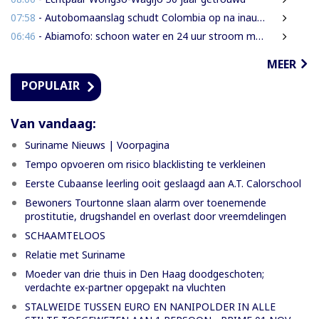
07:58
- Autobomaanslag schudt Colombia op na inauguratie van hardline president
06:46
- Abiamofo: schoon water en 24 uur stroom moeten ook afgelegen dorpen bereiken
MEER
POPULAIR
Van vandaag:
Suriname Nieuws | Voorpagina
Tempo opvoeren om risico blacklisting te verkleinen
Eerste Cubaanse leerling ooit geslaagd aan A.T. Calorschool
Bewoners Tourtonne slaan alarm over toenemende
prostitutie, drugshandel en overlast door vreemdelingen
SCHAAMTELOOS
Relatie met Suriname
Moeder van drie thuis in Den Haag doodgeschoten;
verdachte ex-partner opgepakt na vluchten
STALWEIDE TUSSEN EURO EN NANIPOLDER IN ALLE