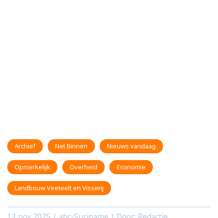
Archief
Net Binnen
Nieuws vandaag
Opmerkelijk
Overheid
Economie
Landbouw Veeteelt en Visserij
13 nov 2025
| abc-Suriname | Door: Redactie