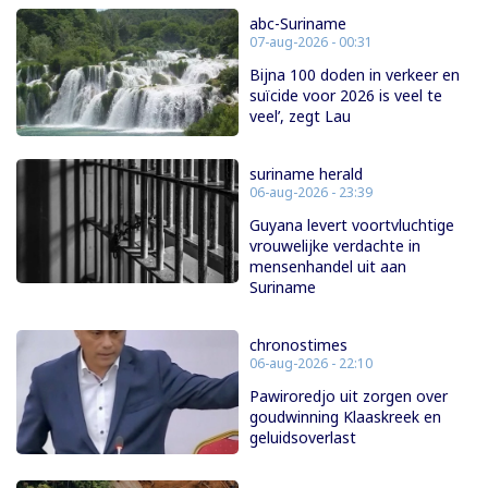
abc-Suriname
07-aug-2026 - 00:31
Bijna 100 doden in verkeer en
suïcide voor 2026 is veel te
veel’, zegt Lau
suriname herald
06-aug-2026 - 23:39
Guyana levert voortvluchtige
vrouwelijke verdachte in
mensenhandel uit aan
Suriname
chronostimes
06-aug-2026 - 22:10
Pawiroredjo uit zorgen over
goudwinning Klaaskreek en
geluidsoverlast