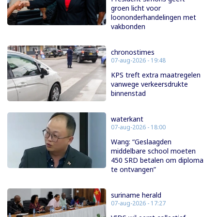
groen licht voor
loononderhandelingen met
vakbonden
chronostimes
07-aug-2026 - 19:48
KPS treft extra maatregelen
vanwege verkeersdrukte
binnenstad
waterkant
07-aug-2026 - 18:00
Wang: “Geslaagden
middelbare school moeten
450 SRD betalen om diploma
te ontvangen”
suriname herald
07-aug-2026 - 17:27