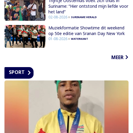
Trijntje Oosterhuis voelt zich thuis in
Suriname: “Hier ontstond mijn liefde voor
het land”
02-08-2026
SURINAME HERALD
Muziekformatie Showtime dit weekend
op 50e editie van Sranan Day New York
01-08-2026
WATERKANT
MEER
SPORT