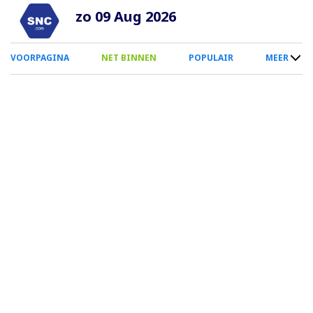
Overslaan
zo 09 Aug 2026
en
naar
0
VOORPAGINA
NET BINNEN
POPULAIR
MEER
de
Smartphone
inhoud
Menu
gaan