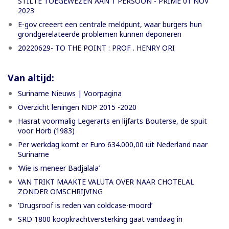
STILTE TOEGEWEZEN AAN 1 PERSOON - PRIME 01 NOV
2023
E-gov creeert een centrale meldpunt, waar burgers hun
grondgerelateerde problemen kunnen deponeren
20220629- TO THE POINT : PROF . HENRY ORI
Van altijd:
Suriname Nieuws | Voorpagina
Overzicht leningen NDP 2015 -2020
Hasrat voormalig Legerarts en lijfarts Bouterse, de spuit
voor Horb (1983)
Per werkdag komt er Euro 634.000,00 uit Nederland naar
Suriname
‘Wie is meneer Badjalala’
VAN TRIKT MAAKTE VALUTA OVER NAAR CHOTELAL
ZONDER OMSCHRIJVING
’Drugsroof is reden van coldcase-moord’
SRD 1800 koopkrachtversterking gaat vandaag in