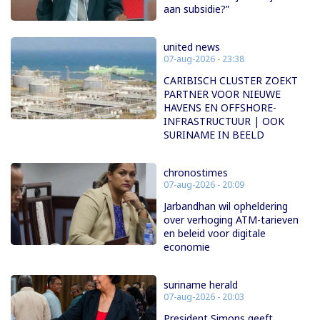
aan subsidie?”
united news
07-aug-2026 - 23:38
CARIBISCH CLUSTER ZOEKT
PARTNER VOOR NIEUWE
HAVENS EN OFFSHORE-
INFRASTRUCTUUR | OOK
SURINAME IN BEELD
chronostimes
07-aug-2026 - 20:09
Jarbandhan wil opheldering
over verhoging ATM-tarieven
en beleid voor digitale
economie
suriname herald
07-aug-2026 - 20:03
President Simons geeft