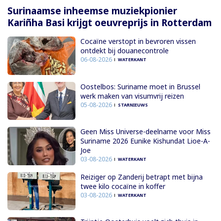
Surinaamse inheemse muziekpionier
Kariñha Basi krijgt oeuvreprijs in Rotterdam
Cocaïne verstopt in bevroren vissen
ontdekt bij douanecontrole
06-08-2026
WATERKANT
Oostelbos: Suriname moet in Brussel
werk maken van visumvrij reizen
05-08-2026
STARNIEUWS
Geen Miss Universe-deelname voor Miss
Suriname 2026 Eunike Kishundat Lioe-A-
Joe
03-08-2026
WATERKANT
Reiziger op Zanderij betrapt met bijna
twee kilo cocaïne in koffer
03-08-2026
WATERKANT