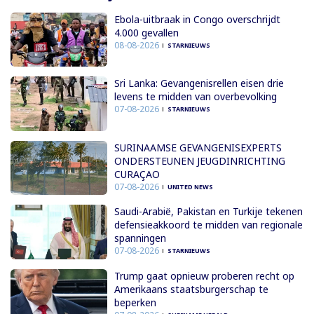
Ebola-uitbraak in Congo overschrijdt
4.000 gevallen
08-08-2026
STARNIEUWS
Sri Lanka: Gevangenisrellen eisen drie
levens te midden van overbevolking
07-08-2026
STARNIEUWS
SURINAAMSE GEVANGENISEXPERTS
ONDERSTEUNEN JEUGDINRICHTING
CURAÇAO
07-08-2026
UNITED NEWS
Saudi-Arabië, Pakistan en Turkije tekenen
defensieakkoord te midden van regionale
spanningen
07-08-2026
STARNIEUWS
Trump gaat opnieuw proberen recht op
Amerikaans staatsburgerschap te
beperken