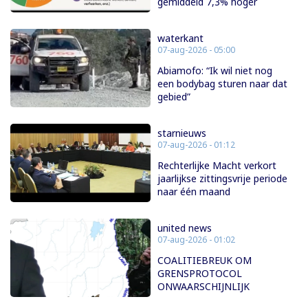
gemiddeld 7,3% hoger
waterkant
07-aug-2026 - 05:00
Abiamofo: “Ik wil niet nog
een bodybag sturen naar dat
gebied”
starnieuws
07-aug-2026 - 01:12
Rechterlijke Macht verkort
jaarlijkse zittingsvrije periode
naar één maand
united news
07-aug-2026 - 01:02
COALITIEBREUK OM
GRENSPROTOCOL
ONWAARSCHIJNLIJK