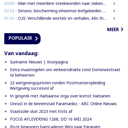
03:00
- Man met meerdere steekwonden naar ziekenhuis na ruzie bij discotheek
02:53
- Simons: bescherming inheemse leefgebieden en cultuur van nationaal belang
01:52
- CUS: Verschillende wortels en verhalen, één thuis
MEER
POPULAIR
Van vandaag:
Suriname Nieuws | Voorpagina
Extra maatregelen om verkeersdrukte rond Domineestraat
te beheersen
22 wetgevingsjuristen ronden Postmasteropleiding
Wetgeving succesvol af
In gesprek met Haitiaanse orga over komst Haitianen
Onrust in de binnenstad Paramaribo - ABC Online Nieuws
Staatsolie sluit 2023 met trots af
FOCUS AFLEVERING 1268, DD 16 MEI 2024
Boze bewoners barricaderen Weg naar Paranam