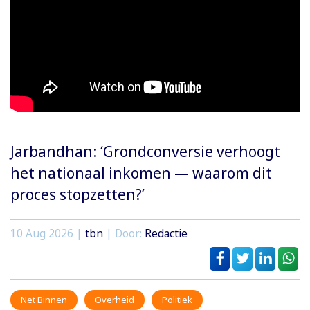
Jarbandhan: ‘Grondconversie verhoogt
het nationaal inkomen — waarom dit
proces stopzetten?’
10 Aug 2026 |
tbn
| Door:
Redactie
Net Binnen
Overheid
Politiek