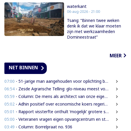
waterkant
06-aug-2026 - 21:00
Tsang: “Binnen twee weken
denk ik dat we klaar moeten
zijn met werkzaamheden
Domineestraat”
MEER
NET BINNEN
07:00
- 51-jarige man aangehouden voor oplichting bejaarde vrouw in centrum Paramaribo
06:54
- Zesde Agrarische Telling: glo-niveau meest voorkomend onder landbouwers
05:59
- Column: De mens als architect van onze eigen rampen
05:02
- Adhin positief over economische koers regering, maar wil snellere uitvoering
05:01
- Rapport vissterfte onthult ‘mogelijk’ grotere schade voor mens, dier en milieu
05:00
- Veteranen vragen eigen opvangcentrum en structurele steun: ‘Vandaag militair, morgen veteraan’
03:49
- Column: Borrelpraat no. 936