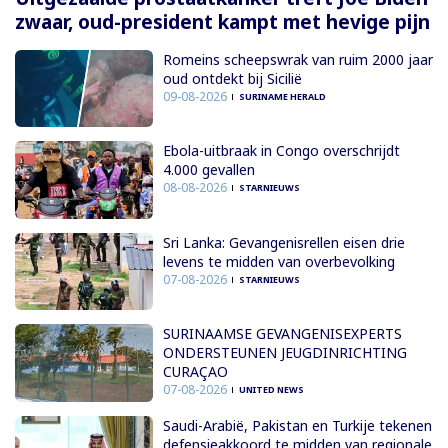
zwaar, oud-president kampt met hevige pijn
Romeins scheepswrak van ruim 2000 jaar
oud ontdekt bij Sicilië
09-08-2026
SURINAME HERALD
Ebola-uitbraak in Congo overschrijdt
4.000 gevallen
08-08-2026
STARNIEUWS
Sri Lanka: Gevangenisrellen eisen drie
levens te midden van overbevolking
07-08-2026
STARNIEUWS
SURINAAMSE GEVANGENISEXPERTS
ONDERSTEUNEN JEUGDINRICHTING
CURAÇAO
07-08-2026
UNITED NEWS
Saudi-Arabië, Pakistan en Turkije tekenen
defensieakkoord te midden van regionale