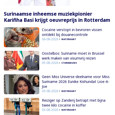
Surinaamse inheemse muziekpionier
Kariñha Basi krijgt oeuvreprijs in Rotterdam
Cocaïne verstopt in bevroren vissen
ontdekt bij douanecontrole
06-08-2026
WATERKANT
Oostelbos: Suriname moet in Brussel
werk maken van visumvrij reizen
05-08-2026
STARNIEUWS
Geen Miss Universe-deelname voor Miss
Suriname 2026 Eunike Kishundat Lioe-A-
Joe
03-08-2026
WATERKANT
Reiziger op Zanderij betrapt met bijna
twee kilo cocaïne in koffer
03-08-2026
WATERKANT