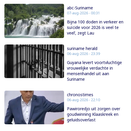
abc-Suriname
07-aug-2026 - 00:31
Bijna 100 doden in verkeer en
suïcide voor 2026 is veel te
veel’, zegt Lau
suriname herald
06-aug-2026 - 23:39
Guyana levert voortvluchtige
vrouwelijke verdachte in
mensenhandel uit aan
Suriname
chronostimes
06-aug-2026 - 22:10
Pawiroredjo uit zorgen over
goudwinning Klaaskreek en
geluidsoverlast