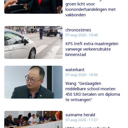
groen licht voor
loononderhandelingen met
vakbonden
chronostimes
07-aug-2026 - 19:48
KPS treft extra maatregelen
vanwege verkeersdrukte
binnenstad
waterkant
07-aug-2026 - 18:00
Wang: “Geslaagden
middelbare school moeten
450 SRD betalen om diploma
te ontvangen”
suriname herald
07-aug-2026 - 17:27