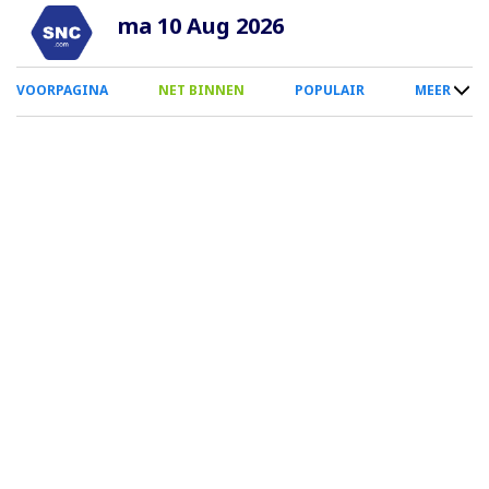
Overslaan
ma 10 Aug 2026
en
naar
0
VOORPAGINA
NET BINNEN
POPULAIR
MEER
de
Smartphone
inhoud
Menu
gaan