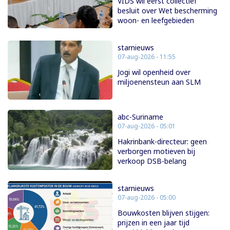
VIDS wil eerst collectief
besluit over Wet bescherming
woon- en leefgebieden
starnieuws
07-aug-2026 - 11:55
Jogi wil openheid over
miljoenensteun aan SLM
abc-Suriname
07-aug-2026 - 05:01
Hakrinbank-directeur: geen
verborgen motieven bij
verkoop DSB-belang
starnieuws
07-aug-2026 - 05:00
Bouwkosten blijven stijgen:
prijzen in een jaar tijd