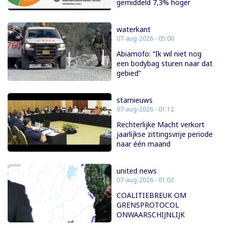
gemiddeld 7,3% hoger
waterkant
07-aug-2026 - 05:00
Abiamofo: “Ik wil niet nog
een bodybag sturen naar dat
gebied”
starnieuws
07-aug-2026 - 01:12
Rechterlijke Macht verkort
jaarlijkse zittingsvrije periode
naar één maand
united news
07-aug-2026 - 01:02
COALITIEBREUK OM
GRENSPROTOCOL
ONWAARSCHIJNLIJK