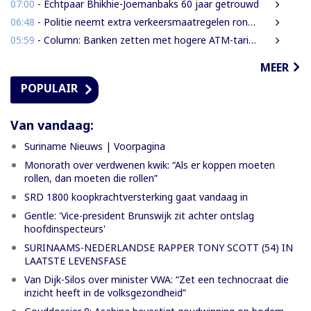
07:00
- Echtpaar Bhikhie-Joemanbaks 60 jaar getrouwd
06:48
- Politie neemt extra verkeersmaatregelen rond afgesloten Domineestraat
05:59
- Column: Banken zetten met hogere ATM-tarieven digitale economie op achterstand
MEER
POPULAIR
Van vandaag:
Suriname Nieuws | Voorpagina
Monorath over verdwenen kwik: “Als er koppen moeten
rollen, dan moeten die rollen”
SRD 1800 koopkrachtversterking gaat vandaag in
Gentle: 'Vice-president Brunswijk zit achter ontslag
hoofdinspecteurs'
SURINAAMS-NEDERLANDSE RAPPER TONY SCOTT (54) IN
LAATSTE LEVENSFASE
Van Dijk-Silos over minister VWA: “Zet een technocraat die
inzicht heeft in de volksgezondheid”