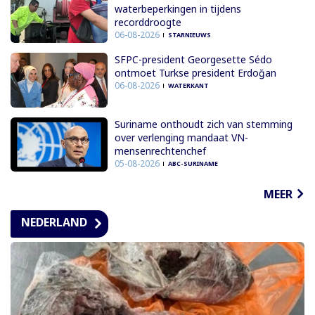
waterbeperkingen in tijdens
recorddroogte
06-08-2026
STARNIEUWS
SFPC-president Georgesette Sédo
ontmoet Turkse president Erdoğan
06-08-2026
WATERKANT
Suriname onthoudt zich van stemming
over verlenging mandaat VN-
mensenrechtenchef
05-08-2026
ABC-SURINAME
MEER
NEDERLAND