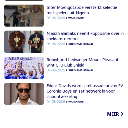
Inter Moengotapoe versterkt selectie
met spelers uit Nigeria
05-08-2026
WATERKANT
Niaaz Salarbaks neemt koppositie over in
sneldamtoernooi
05-08-2026
SURINAME HERALD
Robinhood-bedwinger Mount Pleasant
wint CFU Club Shield
04-08-2026
SURINAME HERALD
Edgar Davids wordt ambassadeur van SV
Coronie Boys en zet netwerk in voor
clubontwikkeling
04-08-2026
WATERKANT
MEER