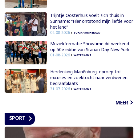
Trijntje Oosterhuis voelt zich thuis in
Suriname: “Hier ontstond mijn liefde voor
het land”
02-08-2026
SURINAME HERALD
Muziekformatie Showtime dit weekend
op 50e editie van Sranan Day New York
01-08-2026
WATERKANT
Herdenking Mariënburg: oproep tot
excuses en zoektocht naar verdwenen
begraafplaats
31-07-2026
WATERKANT
MEER
SPORT