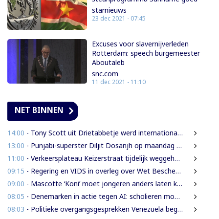
starnieuws
23 dec 2021 - 07:45
Excuses voor slavernijverleden
Rotterdam: speech burgemeester
Aboutaleb
snc.com
11 dec 2021 - 11:10
NET BINNEN
14:00
- Tony Scott uit Drietabbetje werd internationaal bekend door zijn hiphouse muziek
13:00
- Punjabi-superster Diljit Dosanjh op maandag 7 september in Ziggo Dome
11:00
- Verkeersplateau Keizerstraat tijdelijk weggehaald vanwege chaos rond Domineestraat
09:15
- Regering en VIDS in overleg over Wet Bescherming Woon- en Leefgebieden
09:00
- Mascotte ‘Koni’ moet jongeren anders laten kijken naar Surinaamse houtsector
08:05
- Denemarken in actie tegen AI: scholieren moeten extra mondelinge examens doen
08:03
- Politieke overgangsgesprekken Venezuela beginnen zonder Machado