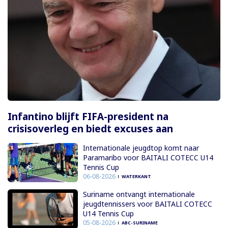
Infantino blijft FIFA-president na
crisisoverleg en biedt excuses aan
Internationale jeugdtop komt naar
Paramaribo voor BAITALI COTECC U14
Tennis Cup
06-08-2026
WATERKANT
Suriname ontvangt internationale
jeugdtennissers voor BAITALI COTECC
U14 Tennis Cup
05-08-2026
ABC-SURINAME