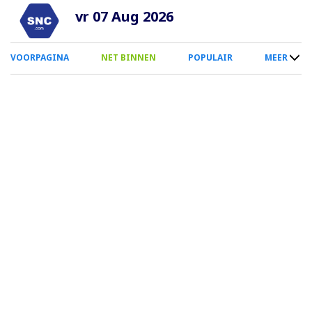
Overslaan
vr 07 Aug 2026
en
naar
0
VOORPAGINA
NET BINNEN
POPULAIR
MEER
de
Smartphone
inhoud
Menu
gaan