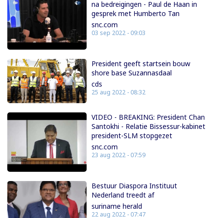
na bedreigingen - Paul de Haan in
gesprek met Humberto Tan
snc.com
03 sep 2022 - 09:03
President geeft startsein bouw
shore base Suzannasdaal
cds
25 aug 2022 - 08:32
VIDEO - BREAKING: President Chan
Santokhi - Relatie Bissessur-kabinet
president-SLM stopgezet
snc.com
23 aug 2022 - 07:59
Bestuur Diaspora Instituut
Nederland treedt af
suriname herald
22 aug 2022 - 07:47