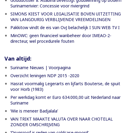
Gouddossier 8: Asabina bevestigt goudwinning op bodem
Surinamerivier: Concessie voor riviergrind
SIMONS KIEST VOOR LEGALISATIE BOVEN UITZETTING
VAN LANGDURIG VERBLIJVENDE VREEMDELINGEN
Pakkitow vindt de eis van OvJ belachelijk I SUN WEB TV I
MinOWC: geen financieel wanbeheer door IMEAO-2-
directeur, wel procedurele fouten
Van altijd:
Suriname Nieuws | Voorpagina
Overzicht leningen NDP 2015 -2020
Hasrat voormalig Legerarts en lijfarts Bouterse, de spuit
voor Horb (1983)
Per werkdag komt er Euro 634.000,00 uit Nederland naar
Suriname
‘Wie is meneer Badjalala’
VAN TRIKT MAAKTE VALUTA OVER NAAR CHOTELAL
ZONDER OMSCHRIJVING
’Drugsroof is reden van coldcase-moord’