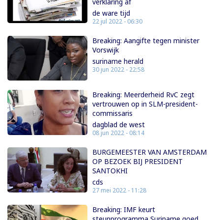
verklaring af
de ware tijd
22 jul 2022 - 06:30
Breaking: Aangifte tegen minister
Vorswijk
suriname herald
30 jun 2022 - 22:58
Breaking: Meerderheid RvC zegt
vertrouwen op in SLM-president-
commissaris
dagblad de west
08 jun 2022 - 08:14
BURGEMEESTER VAN AMSTERDAM
OP BEZOEK BIJ PRESIDENT
SANTOKHI
cds
27 mei 2022 - 11:28
Breaking: IMF keurt
steunprogramma Suriname goed