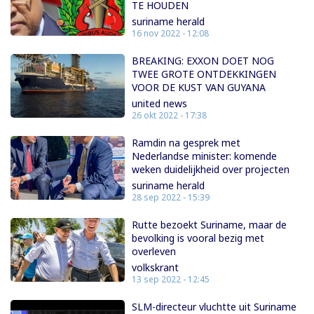
TE HOUDEN
suriname herald
16 nov 2022 - 12:08
BREAKING: EXXON DOET NOG
TWEE GROTE ONTDEKKINGEN
VOOR DE KUST VAN GUYANA
united news
26 okt 2022 - 17:38
Ramdin na gesprek met
Nederlandse minister: komende
weken duidelijkheid over projecten
suriname herald
28 sep 2022 - 15:39
Rutte bezoekt Suriname, maar de
bevolking is vooral bezig met
overleven
volkskrant
13 sep 2022 - 12:45
SLM-directeur vluchtte uit Suriname