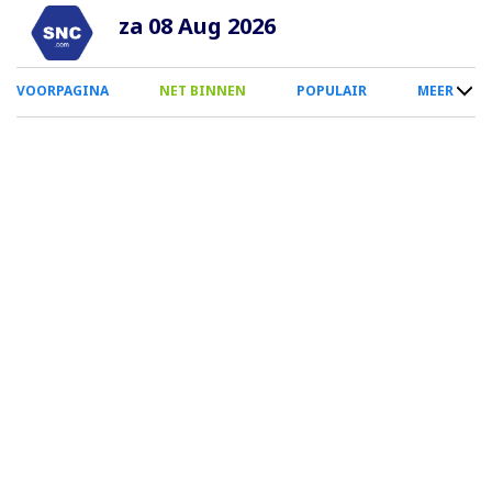
Overslaan
za 08 Aug 2026
en
naar
0
VOORPAGINA
NET BINNEN
POPULAIR
MEER
de
Smartphone
inhoud
Menu
gaan