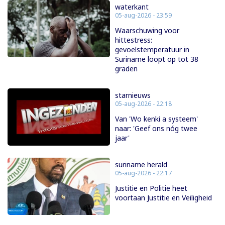
waterkant
05-aug-2026 - 23:59
Waarschuwing voor
hittestress:
gevoelstemperatuur in
Suriname loopt op tot 38
graden
starnieuws
05-aug-2026 - 22:18
Van 'Wo kenki a systeem'
naar: 'Geef ons nóg twee
jaar'
suriname herald
05-aug-2026 - 22:17
Justitie en Politie heet
voortaan Justitie en Veiligheid