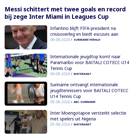
Messi schittert met twee goals en record
bij zege Inter Miami in Leagues Cup
Infantino blijft FIFA-president na
crisisoverleg en biedt excuses aan
06-08-2026
SURINAME HERALD
Internationale jeugdtop komt naar
Paramaribo voor BAITALI COTECC U14
Tennis Cup
06-08-2026
WATERKANT
Suriname ontvangt internationale
jeugdtennissers voor BAITALI COTECC
U14 Tennis Cup
05-08-2026
ABC-SURINAME
Inter Moengotapoe versterkt selectie
met spelers uit Nigeria
05-08-2026
WATERKANT