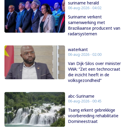
suriname herald
06-aug-2026 - 04:02
Suriname verkent
samenwerking met
Braziliaanse producent van
radarsystemen
waterkant
06-aug-2026 - 02:00
Van Dijk-Silos over minister
VWA: “Zet een technocraat
die inzicht heeft in de
volksgezondheid”
abc-Suriname
06-aug-2026 - 00:45
Tsang erkent gebrekkige
voorbereiding rehabilitatie
Domineestraat