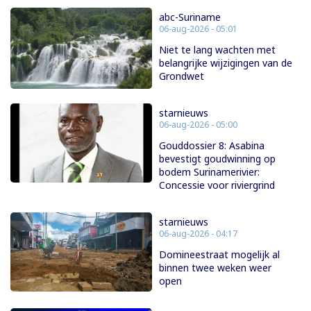
abc-Suriname
06-aug-2026 - 05:01
Niet te lang wachten met
belangrijke wijzigingen van de
Grondwet
starnieuws
06-aug-2026 - 05:00
Gouddossier 8: Asabina
bevestigt goudwinning op
bodem Surinamerivier:
Concessie voor riviergrind
starnieuws
06-aug-2026 - 04:17
Domineestraat mogelijk al
binnen twee weken weer
open