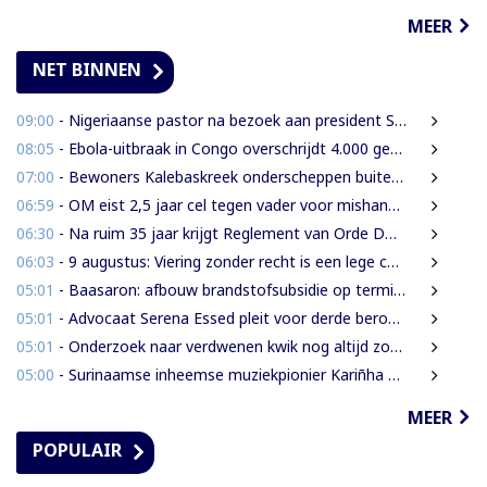
MEER
NET BINNEN
09:00
- Nigeriaanse pastor na bezoek aan president Simons: ‘Toename van rijkdom in Suriname’
08:05
- Ebola-uitbraak in Congo overschrijdt 4.000 gevallen
07:00
- Bewoners Kalebaskreek onderscheppen buitenlanders met illegaal geweer en communicatieapparatuur
06:59
- OM eist 2,5 jaar cel tegen vader voor mishandeling en verwaarlozing van gezin
06:30
- Na ruim 35 jaar krijgt Reglement van Orde DNA grondige herziening
06:03
- 9 augustus: Viering zonder recht is een lege ceremonie
05:01
- Baasaron: afbouw brandstofsubsidie op termijn onvermijdelijk
05:01
- Advocaat Serena Essed pleit voor derde beroepsinstantie onder gezag van CCJ
05:01
- Onderzoek naar verdwenen kwik nog altijd zonder resultaat
05:00
- Surinaamse inheemse muziekpionier Kariñha Basi krijgt oeuvreprijs in Rotterdam
MEER
POPULAIR