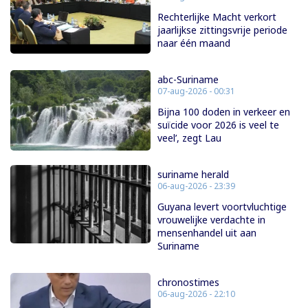
Rechterlijke Macht verkort
jaarlijkse zittingsvrije periode
naar één maand
abc-Suriname
07-aug-2026 - 00:31
Bijna 100 doden in verkeer en
suïcide voor 2026 is veel te
veel’, zegt Lau
suriname herald
06-aug-2026 - 23:39
Guyana levert voortvluchtige
vrouwelijke verdachte in
mensenhandel uit aan
Suriname
chronostimes
06-aug-2026 - 22:10