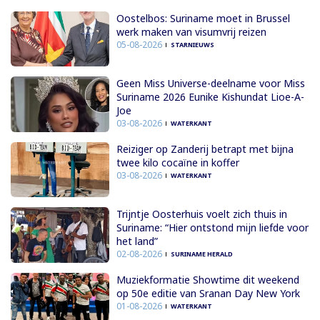
Oostelbos: Suriname moet in Brussel
werk maken van visumvrij reizen
05-08-2026
STARNIEUWS
Geen Miss Universe-deelname voor Miss
Suriname 2026 Eunike Kishundat Lioe-A-
Joe
03-08-2026
WATERKANT
Reiziger op Zanderij betrapt met bijna
twee kilo cocaïne in koffer
03-08-2026
WATERKANT
Trijntje Oosterhuis voelt zich thuis in
Suriname: “Hier ontstond mijn liefde voor
het land”
02-08-2026
SURINAME HERALD
Muziekformatie Showtime dit weekend
op 50e editie van Sranan Day New York
01-08-2026
WATERKANT