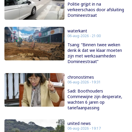
Politie grijpt in na
verkeerschaos door afsluiting
Domineestraat
waterkant
06-aug-2026 - 21:00
Tsang: “Binnen twee weken
denk ik dat we klaar moeten
zijn met werkzaamheden
Domineestraat”
chronostimes
06-aug-2026 - 19:31
Sadi: Boothouders
Commewijne zijn desperate,
wachten 6 jaren op
tariefaanpassing
united news
06-aug-2026 - 19:17