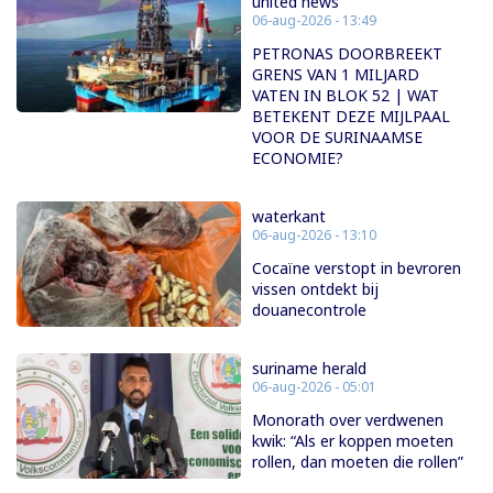
united news
06-aug-2026 - 13:49
PETRONAS DOORBREEKT
GRENS VAN 1 MILJARD
VATEN IN BLOK 52 | WAT
BETEKENT DEZE MIJLPAAL
VOOR DE SURINAAMSE
ECONOMIE?
waterkant
06-aug-2026 - 13:10
Cocaïne verstopt in bevroren
vissen ontdekt bij
douanecontrole
suriname herald
06-aug-2026 - 05:01
Monorath over verdwenen
kwik: “Als er koppen moeten
rollen, dan moeten die rollen”