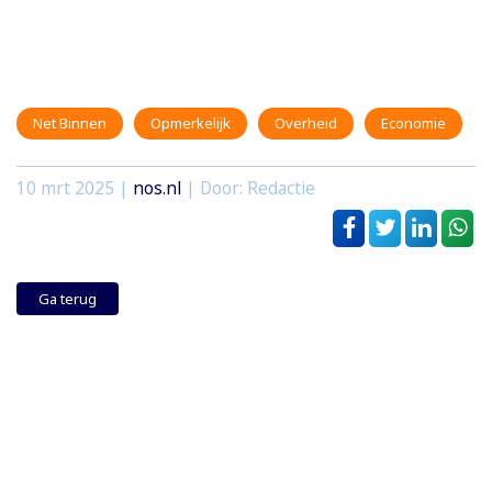
Net Binnen
Opmerkelijk
Overheid
Economie
10 mrt 2025
|
nos.nl
| Door: Redactie
Ga terug