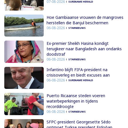
07-08-2026
SURINAME HERALD
Hoe Gambiaanse vrouwen de mangroves
herstellen die Banjul beschermen
06-08-2026
STARNIEUWS
Ex-premier Sheikh Hasina kondigt
terugkeer naar Bangladesh aan ondanks
doodstraf
06-08-2026
STARNIEUWS
Infantino blijft FIFA-president na
crisisoverleg en biedt excuses aan
06-08-2026
SURINAME HERALD
Puerto Ricaanse steden voeren
waterbeperkingen in tijdens
recorddroogte
06-08-2026
STARNIEUWS
SFPC-president Georgesette Sédo
ontmoet Turkse president Erdoğan