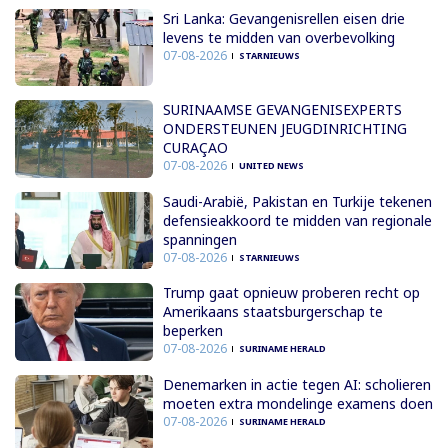
Sri Lanka: Gevangenisrellen eisen drie
levens te midden van overbevolking
07-08-2026
STARNIEUWS
SURINAAMSE GEVANGENISEXPERTS
ONDERSTEUNEN JEUGDINRICHTING
CURAÇAO
07-08-2026
UNITED NEWS
Saudi-Arabië, Pakistan en Turkije tekenen
defensieakkoord te midden van regionale
spanningen
07-08-2026
STARNIEUWS
Trump gaat opnieuw proberen recht op
Amerikaans staatsburgerschap te
beperken
07-08-2026
SURINAME HERALD
Denemarken in actie tegen AI: scholieren
moeten extra mondelinge examens doen
07-08-2026
SURINAME HERALD