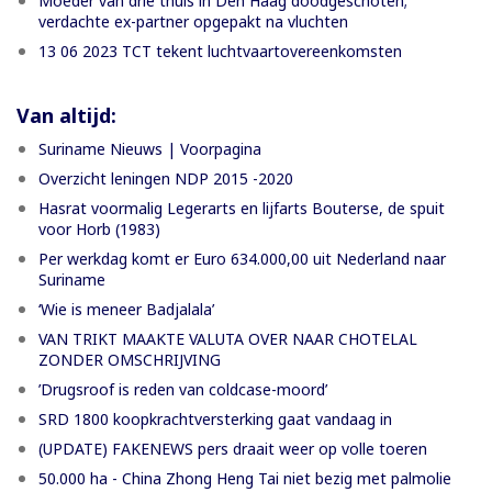
Moeder van drie thuis in Den Haag doodgeschoten;
verdachte ex-partner opgepakt na vluchten
13 06 2023 TCT tekent luchtvaartovereenkomsten
Van altijd:
Suriname Nieuws | Voorpagina
Overzicht leningen NDP 2015 -2020
Hasrat voormalig Legerarts en lijfarts Bouterse, de spuit
voor Horb (1983)
Per werkdag komt er Euro 634.000,00 uit Nederland naar
Suriname
‘Wie is meneer Badjalala’
VAN TRIKT MAAKTE VALUTA OVER NAAR CHOTELAL
ZONDER OMSCHRIJVING
’Drugsroof is reden van coldcase-moord’
SRD 1800 koopkrachtversterking gaat vandaag in
(UPDATE) FAKENEWS pers draait weer op volle toeren
50.000 ha - China Zhong Heng Tai niet bezig met palmolie