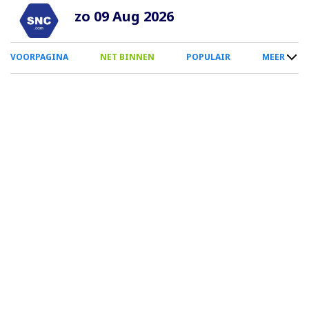
Overslaan
zo 09 Aug 2026
en
naar
0
VOORPAGINA
NET BINNEN
POPULAIR
MEER
de
Smartphone
inhoud
Menu
gaan