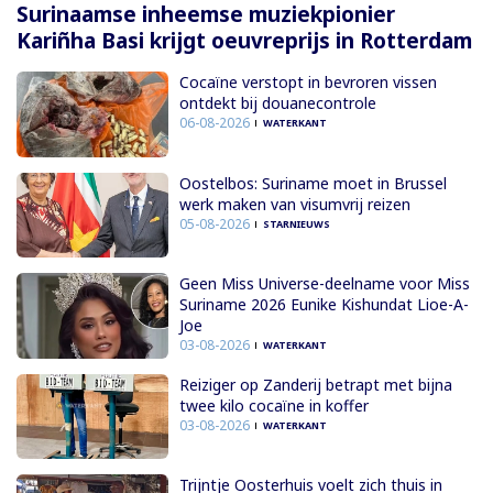
Surinaamse inheemse muziekpionier
Kariñha Basi krijgt oeuvreprijs in Rotterdam
Cocaïne verstopt in bevroren vissen
ontdekt bij douanecontrole
06-08-2026
WATERKANT
Oostelbos: Suriname moet in Brussel
werk maken van visumvrij reizen
05-08-2026
STARNIEUWS
Geen Miss Universe-deelname voor Miss
Suriname 2026 Eunike Kishundat Lioe-A-
Joe
03-08-2026
WATERKANT
Reiziger op Zanderij betrapt met bijna
twee kilo cocaïne in koffer
03-08-2026
WATERKANT
Trijntje Oosterhuis voelt zich thuis in