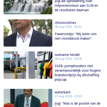
Jogi wil opheldering over
miljoenensteun aan SLM en
de resultaten daarvan
chronostimes
08-aug-2026 - 00:42
Pawiroredjo: “Wij laten ons
niet monddood maken”
suriname herald
08-aug-2026 - 00:08
SSEB: pomphouders niet
verantwoordelijk voor hogere
brandstofprijs bij afschaffing
prijscap
waterkant
07-aug-2026 - 23:59
Jogi: “Wat is de positie van de