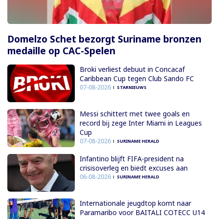
Domelzo Schet bezorgt Suriname bronzen
medaille op CAC-Spelen
Broki verliest debuut in Concacaf
Caribbean Cup tegen Club Sando FC
07-08-2026
STARNIEUWS
Messi schittert met twee goals en
record bij zege Inter Miami in Leagues
Cup
07-08-2026
SURINAME HERALD
Infantino blijft FIFA-president na
crisisoverleg en biedt excuses aan
06-08-2026
SURINAME HERALD
Internationale jeugdtop komt naar
Paramaribo voor BAITALI COTECC U14