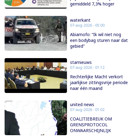
gemiddeld 7,3% hoger
waterkant
07-aug-2026 - 05:00
Abiamofo: “Ik wil niet nog
een bodybag sturen naar dat
gebied”
starnieuws
07-aug-2026 - 01:12
Rechterlijke Macht verkort
jaarlijkse zittingsvrije periode
naar één maand
united news
07-aug-2026 - 01:02
COALITIEBREUK OM
GRENSPROTOCOL
ONWAARSCHIJNLIJK