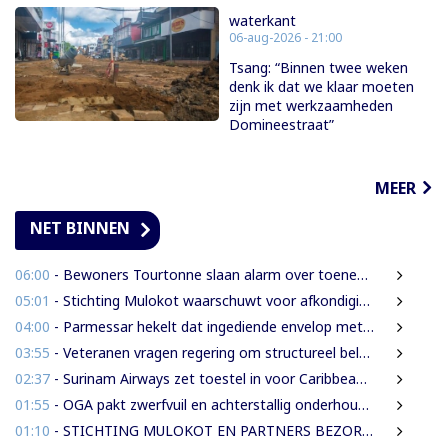
waterkant
06-aug-2026 - 21:00
Tsang: “Binnen twee weken
denk ik dat we klaar moeten
zijn met werkzaamheden
Domineestraat”
MEER
NET BINNEN
06:00
- Bewoners Tourtonne slaan alarm over toenemende prostitutie, drugshandel en overlast door vreemdelingen
05:01
- Stichting Mulokot waarschuwt voor afkondiging 5-kilometerstraalwet
04:00
- Parmessar hekelt dat ingediende envelop met vermogensinformatie van DNA-lid vermoedelijk is opengemaakt
03:55
- Veteranen vragen regering om structureel beleid en meer ondersteuning
02:37
- Surinam Airways zet toestel in voor Caribbean Premier League crickettoernooi
01:55
- OGA pakt zwerfvuil en achterstallig onderhoud gezamenlijk aan
01:10
- STICHTING MULOKOT EN PARTNERS BEZORGD OVER VOORGENOMEN AFKONDIGING 5-KILOMETER-STRAALWET