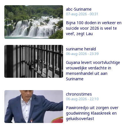
abc-Suriname
07-aug-2026 - 00:31
Bijna 100 doden in verkeer en
suïcide voor 2026 is veel te
veel’, zegt Lau
suriname herald
06-aug-2026 - 23:39
Guyana levert voortvluchtige
vrouwelijke verdachte in
mensenhandel uit aan
Suriname
chronostimes
06-aug-2026 - 22:10
Pawiroredjo uit zorgen over
goudwinning Klaaskreek en
geluidsoverlast