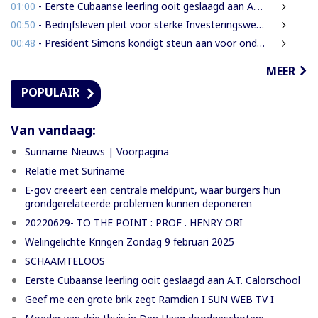
01:00
- Eerste Cubaanse leerling ooit geslaagd aan A.T. Calorschool
00:50
- Bedrijfsleven pleit voor sterke Investeringswet en onafhankelijke SITA
00:48
- President Simons kondigt steun aan voor onderzoek naar cultureel erfgoed
MEER
POPULAIR
Van vandaag:
Suriname Nieuws | Voorpagina
Relatie met Suriname
E-gov creeert een centrale meldpunt, waar burgers hun
grondgerelateerde problemen kunnen deponeren
20220629- TO THE POINT : PROF . HENRY ORI
Welingelichte Kringen Zondag 9 februari 2025
SCHAAMTELOOS
Eerste Cubaanse leerling ooit geslaagd aan A.T. Calorschool
Geef me een grote brik zegt Ramdien I SUN WEB TV I