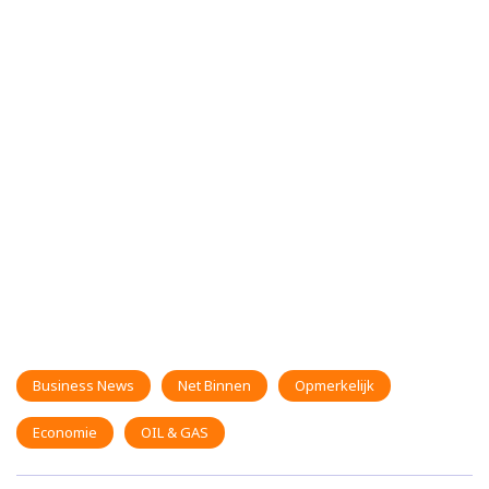
Business News
Net Binnen
Opmerkelijk
Economie
OIL & GAS