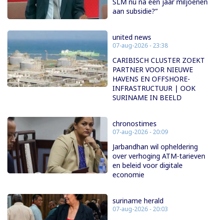
SLM nu na een jaar miljoenen
aan subsidie?”
united news
07-aug-2026 - 23:38
CARIBISCH CLUSTER ZOEKT
PARTNER VOOR NIEUWE
HAVENS EN OFFSHORE-
INFRASTRUCTUUR | OOK
SURINAME IN BEELD
chronostimes
07-aug-2026 - 20:09
Jarbandhan wil opheldering
over verhoging ATM-tarieven
en beleid voor digitale
economie
suriname herald
07-aug-2026 - 20:03