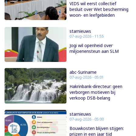
VIDS wil eerst collectief
besluit over Wet bescherming
woon- en leefgebieden
starnieuws
07-aug-2026 - 11:55
Jogi wil openheid over
miljoenensteun aan SLM
abc-Suriname
07-aug-2026 - 05:01
Hakrinbank-directeur: geen
verborgen motieven bij
verkoop DSB-belang
starnieuws
07-aug-2026 - 05:00
Bouwkosten blijven stijgen:
prijzen in een jaar tijd