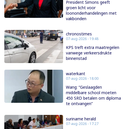
President Simons geeft
groen licht voor
loononderhandelingen met
vakbonden
chronostimes
07-aug-2026 - 19:48
KPS treft extra maatregelen
vanwege verkeersdrukte
binnenstad
waterkant
07-aug-2026 - 18:00
Wang: “Geslaagden
middelbare school moeten
450 SRD betalen om diploma
te ontvangen”
suriname herald
07-aug-2026 - 17:27