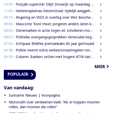
13:00
- Punjabi-superster Diljit Dosanjh op maandag 7 september in Ziggo Dome
11:00
- Verkeersplateau Keizerstraat tijdelijk weggehaald vanwege chaos rond Domineestraat
09:15
- Regering en VIDS in overleg over Wet Bescherming Woon- en Leefgebieden
09:00
- Mascotte ‘Koni’ moet jongeren anders laten kijken naar Surinaamse houtsector
08:05
- Denemarken in actie tegen AI: scholieren moeten extra mondelinge examens doen
08:03
- Politieke overgangsgesprekken Venezuela beginnen zonder Machado
07:00
- Echtpaar Bhikhie-Joemanbaks 60 jaar getrouwd
06:48
- Politie neemt extra verkeersmaatregelen rond afgesloten Domineestraat
05:59
- Column: Banken zetten met hogere ATM-tarieven digitale economie op achterstand
MEER
POPULAIR
Van vandaag:
Suriname Nieuws | Voorpagina
Monorath over verdwenen kwik: “Als er koppen moeten
rollen, dan moeten die rollen”