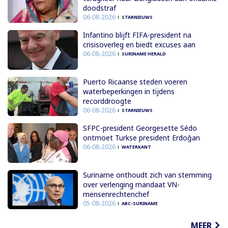
doodstraf
06-08-2026
STARNIEUWS
Infantino blijft FIFA-president na
crisisoverleg en biedt excuses aan
06-08-2026
SURINAME HERALD
Puerto Ricaanse steden voeren
waterbeperkingen in tijdens
recorddroogte
06-08-2026
STARNIEUWS
SFPC-president Georgesette Sédo
ontmoet Turkse president Erdoğan
06-08-2026
WATERKANT
Suriname onthoudt zich van stemming
over verlenging mandaat VN-
mensenrechtenchef
05-08-2026
ABC-SURINAME
MEER