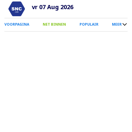
Overslaan
vr 07 Aug 2026
en
naar
0
VOORPAGINA
NET BINNEN
POPULAIR
MEER
de
Smartphone
inhoud
Menu
gaan