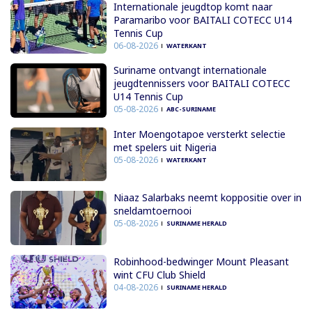
Internationale jeugdtop komt naar
Paramaribo voor BAITALI COTECC U14
Tennis Cup
06-08-2026
WATERKANT
Suriname ontvangt internationale
jeugdtennissers voor BAITALI COTECC
U14 Tennis Cup
05-08-2026
ABC-SURINAME
Inter Moengotapoe versterkt selectie
met spelers uit Nigeria
05-08-2026
WATERKANT
Niaaz Salarbaks neemt koppositie over in
sneldamtoernooi
05-08-2026
SURINAME HERALD
Robinhood-bedwinger Mount Pleasant
wint CFU Club Shield
04-08-2026
SURINAME HERALD