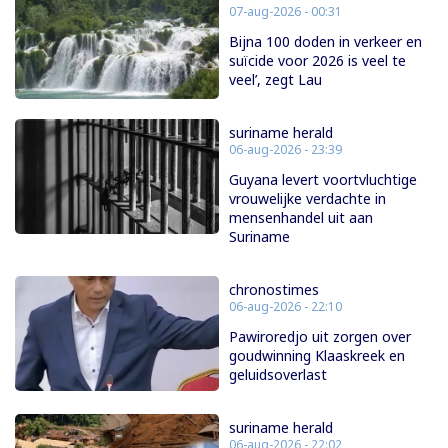
07-aug-2026 - 00:31
Bijna 100 doden in verkeer en
suïcide voor 2026 is veel te
veel’, zegt Lau
suriname herald
06-aug-2026 - 23:39
Guyana levert voortvluchtige
vrouwelijke verdachte in
mensenhandel uit aan
Suriname
chronostimes
06-aug-2026 - 22:10
Pawiroredjo uit zorgen over
goudwinning Klaaskreek en
geluidsoverlast
suriname herald
06-aug-2026 - 22:02