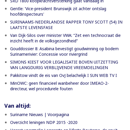
SRD 1800 koopkrachtversterking gaat vandaag in
Gentle: 'Vice-president Brunswijk zit achter ontslag
hoofdinspecteurs'
SURINAAMS-NEDERLANDSE RAPPER TONY SCOTT (54) IN
LAATSTE LEVENSFASE
Van Dijk-Silos over minister VWA: “Zet een technocraat die
inzicht heeft in de volksgezondheid”
Gouddossier 8: Asabina bevestigt goudwinning op bodem
Surinamerivier: Concessie voor riviergrind
SIMONS KIEST VOOR LEGALISATIE BOVEN UITZETTING
VAN LANGDURIG VERBLIJVENDE VREEMDELINGEN
Pakkitow vindt de eis van OvJ belachelijk I SUN WEB TV I
MinOWC: geen financieel wanbeheer door IMEAO-2-
directeur, wel procedurele fouten
Van altijd:
Suriname Nieuws | Voorpagina
Overzicht leningen NDP 2015 -2020