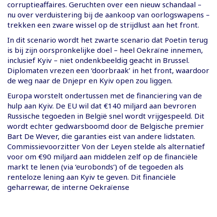
corruptieaffaires. Geruchten over een nieuw schandaal –
nu over verduistering bij de aankoop van oorlogswapens –
trekken een zware wissel op de strijdlust aan het front.
In dit scenario wordt het zwarte scenario dat Poetin terug
is bij zijn oorspronkelijke doel – heel Oekraïne innemen,
inclusief Kyiv – niet ondenkbeeldig geacht in Brussel.
Diplomaten vrezen een ‘doorbraak’ in het front, waardoor
de weg naar de Dnjepr en Kyiv open zou liggen.
Europa worstelt ondertussen met de financiering van de
hulp aan Kyiv. De EU wil dat €140 miljard aan bevroren
Russische tegoeden in België snel wordt vrijgespeeld. Dit
wordt echter gedwarsboomd door de Belgische premier
Bart De Wever, die garanties eist van andere lidstaten.
Commissievoorzitter Von der Leyen stelde als alternatief
voor om €90 miljard aan middelen zelf op de financiële
markt te lenen (via ‘eurobonds’) of de tegoeden als
renteloze lening aan Kyiv te geven. Dit financiële
geharrewar, de interne Oekraïense