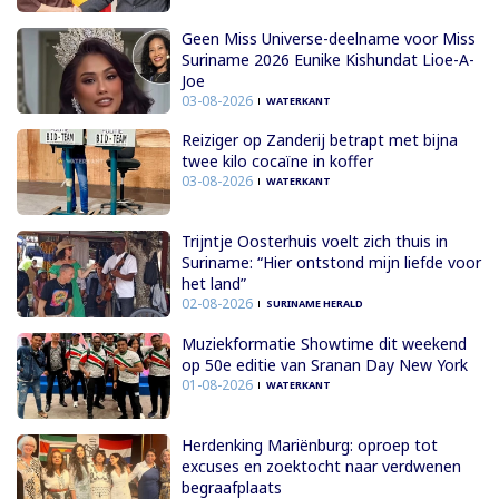
Geen Miss Universe-deelname voor Miss
Suriname 2026 Eunike Kishundat Lioe-A-
Joe
03-08-2026
WATERKANT
Reiziger op Zanderij betrapt met bijna
twee kilo cocaïne in koffer
03-08-2026
WATERKANT
Trijntje Oosterhuis voelt zich thuis in
Suriname: “Hier ontstond mijn liefde voor
het land”
02-08-2026
SURINAME HERALD
Muziekformatie Showtime dit weekend
op 50e editie van Sranan Day New York
01-08-2026
WATERKANT
Herdenking Mariënburg: oproep tot
excuses en zoektocht naar verdwenen
begraafplaats