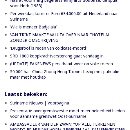
Hasrat voormalig Legerarts en lijfarts Bouterse, de spuit
voor Horb (1983)
Per werkdag komt er Euro 634.000,00 uit Nederland naar
Suriname
‘Wie is meneer Badjalala’
VAN TRIKT MAAKTE VALUTA OVER NAAR CHOTELAL
ZONDER OMSCHRIJVING
’Drugsroof is reden van coldcase-moord’
SRD 1800 koopkrachtversterking gaat vandaag in
(UPDATE) FAKENEWS pers draait weer op volle toeren
50.000 ha - China Zhong Heng Tai niet bezig met palmolie
maar met houtkap
Laatst bekeken:
Suriname Nieuws | Voorpagina
Presentatie over grenskwestie moet meer helderheid bieden
voor aanname grenswet Oost-Suriname
AMBASSADEUR VAN DER ZWAN: “OP ALLE TERREINEN
WORDT ER NIEUWE VORM GEGEVEN AAN SAMENWERKING