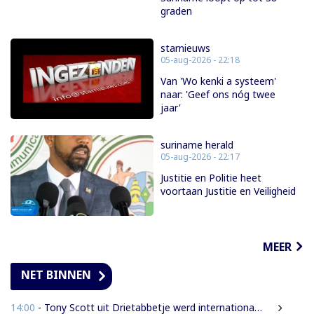
graden
starnieuws
05-aug-2026 - 22:18
Van 'Wo kenki a systeem'
naar: 'Geef ons nóg twee
jaar'
suriname herald
05-aug-2026 - 22:17
Justitie en Politie heet
voortaan Justitie en Veiligheid
MEER
NET BINNEN
14:00
- Tony Scott uit Drietabbetje werd internationaal bekend door zijn hiphouse muziek