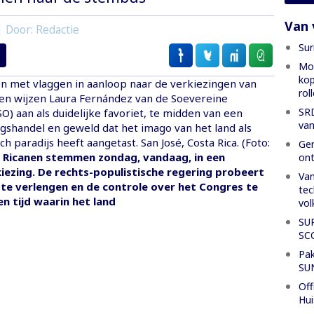
Van 
| Door: Redactie
Sur
Mon
kop
 met vlaggen in aanloop naar de verkiezingen van
rol
gen wijzen Laura Fernández van de Soevereine
SRD
SO) aan als duidelijke favoriet, te midden van een
van
gshandel en geweld dat het imago van het land als
ch paradijs heeft aangetast. San José, Costa Rica. (Foto:
Gen
 Ricanen stemmen zondag, vandaag, in een
ont
iezing. De rechts-populistische regering probeert
Van
te verlengen en de controle over het Congres te
tec
n tijd waarin het land
vol
SU
SC
Pak
SU
Off
Hui