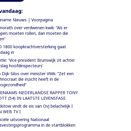
vandaag:
iname Nieuws | Voorpagina
orath over verdwenen kwik: “Als er
pen moeten rollen, dan moeten die
len”
 1800 koopkrachtversterking gaat
daag in
tle: 'Vice-president Brunswijk zit achter
slag hoofdinspecteurs'
 Dijk-Silos over minister VWA: “Zet een
hnocraat die inzicht heeft in de
ksgezondheid”
RINAAMS-NEDERLANDSE RAPPER TONY
OTT (54) IN LAATSTE LEVENSFASE
kitow vindt de eis van OvJ belachelijk I
N WEB TV I
iciële uitvoering Nationaal
svestingsprogramma in de startblokken