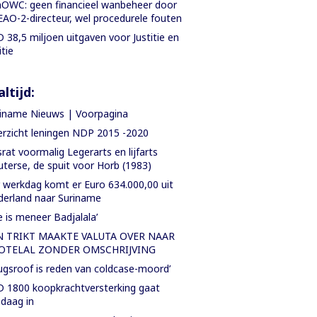
OWC: geen financieel wanbeheer door
AO-2-directeur, wel procedurele fouten
 38,5 miljoen uitgaven voor Justitie en
itie
ltijd:
iname Nieuws | Voorpagina
rzicht leningen NDP 2015 -2020
rat voormalig Legerarts en lijfarts
terse, de spuit voor Horb (1983)
 werkdag komt er Euro 634.000,00 uit
erland naar Suriname
e is meneer Badjalala’
N TRIKT MAAKTE VALUTA OVER NAAR
OTELAL ZONDER OMSCHRIJVING
ugsroof is reden van coldcase-moord’
 1800 koopkrachtversterking gaat
daag in