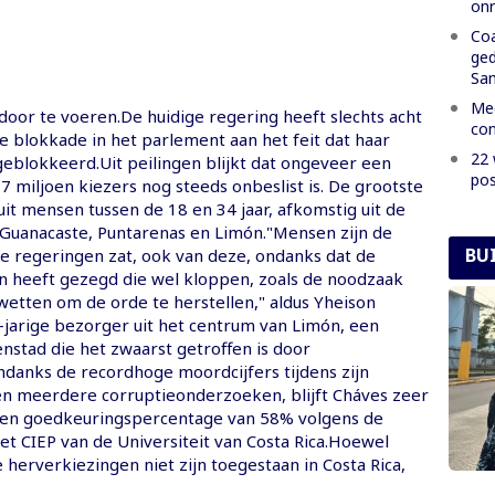
onr
Coa
ged
Sa
Mee
oor te voeren.De huidige regering heeft slechts acht
con
de blokkade in het parlement aan het feit dat haar
22 
eblokkeerd.Uit peilingen blijkt dat ongeveer een
pos
7 miljoen kiezers nog steeds onbeslist is. De grootste
it mensen tussen de 18 en 34 jaar, afkomstig uit de
 Guanacaste, Puntarenas en Limón."Mensen zijn de
BU
le regeringen zat, ook van deze, ondanks dat de
n heeft gezegd die wel kloppen, zoals de noodzaak
wetten om de orde te herstellen," aldus Yheison
-jarige bezorger uit het centrum van Limón, een
nstad die het zwaarst getroffen is door
danks de recordhoge moordcijfers tijdens zijn
n meerdere corruptieonderzoeken, blijft Cháves zeer
een goedkeuringspercentage van 58% volgens de
et CIEP van de Universiteit van Costa Rica.Hoewel
erverkiezingen niet zijn toegestaan ​​in Costa Rica,