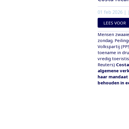
01 feb 2026
| 
LEES VOOR
Mensen zwaaien
zondag. Peilin
Volkspartij (PP
toename in dru
vredig toeristis
Reuters)
Costa
algemene verk
haar mandaat 
behouden in ee