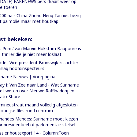
DATE) FAKENEWS pers draait weer op
le toeren
000 ha - China Zhong Heng Tai niet bezig
 palmolie maar met houtkap
st bekeken:
t Punt.’ van Marvin Hokstam Baapoure is
 thriller die je niet meer loslaat
tle: 'Vice-president Brunswijk zit achter
slag hoofdinspecteurs'
iname Nieuws | Voorpagina
ay I: Van Zee naar Land - Wat Suriname
t weten over Nieuwe Raffinaderij en
-to-Shore
ineestraat maand volledig afgesloten;
oorlijke files rond centrum
nandes Mendes: Suriname moet kiezen
r presidentieel of parlementair stelsel
sier houtexport 14 - Column:Toen