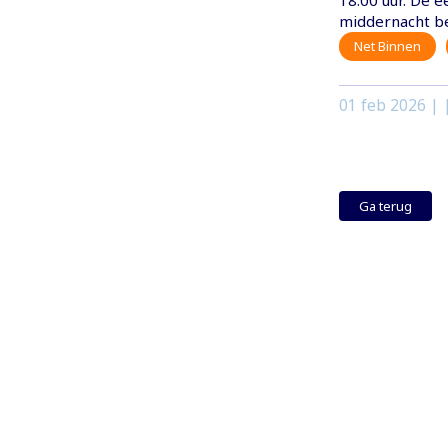
18.00 uur. De 
middernacht b
Net Binnen
01 feb 2026
| 
Ga terug