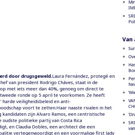
Min
IME
SRD
Pol
Van a
Sur
Ove
Has
Bou
erd door drugsgeweld.
Laura Fernández, protegé en
Per
hef van president Rodrigo Cháves, staat in de
Ned
kop met iets meer dan 40%, genoeg om direct te
‘Wi
tweede ronde op 5 april te voorkomen. Ze heeft
VA
 harde veiligheidsbeleid en anti-
CH
oodschap voort te zetten.Haar naaste rivalen in het
g kandidaten zijn Alvaro Ramos, een centristische
’Dr
oudste politieke partij van Costa Rica
SRD
gt, en Claudia Dobles, een architect die een
van
oalitie vertegenwoordigt en een voormalige first lady