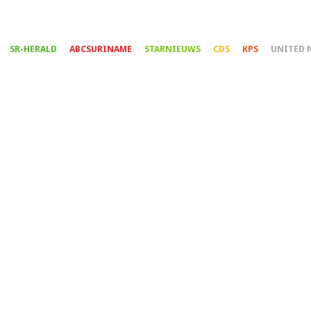
Overslaan
en
naar
SR-HERALD
ABCSURINAME
STARNIEUWS
CDS
KPS
UNITED 
de
inhoud
gaan