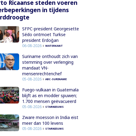
to Ricaanse steden voeren
rbeperkingen in tijdens
orddroogte
SFPC-president Georgesette
Sédo ontmoet Turkse
president Erdoğan
06-08-2026
WATERKANT
Suriname onthoudt zich van
stemming over verlenging
mandaat VN-
mensenrechtenchef
05-08-2026
ABC-SURINAME
Fuego-vulkaan in Guatemala
blijft as en modder spuwen;
1.700 mensen geëvacueerd
05-08-2026
STARNIEUWS
Zware moesson in India eist
meer dan 100 levens
05-08-2026
STARNIEUWS