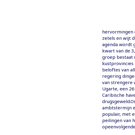
hervormingen d
zetels en wijt 
agenda wordt g
kwart van de 3,
groep bestaat u
kustprovincies
beloftes van al
regering dinge
van strengere 
Ugarte, een 26
Caribische have
drugsgeweld.On
ambtstermijn e
populair, met 
peilingen van h
opeenvolgende h