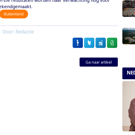
eerste resultaten worden naar verwachting nog voor
ekendgemaakt.
Buitenland
| Door: Redactie
Ga naar artikel
NE