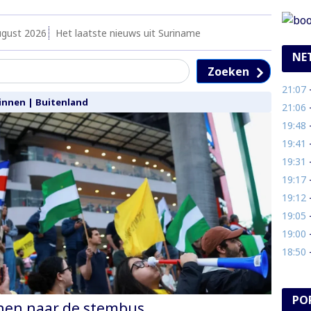
ugust 2026
Het laatste nieuws uit Suriname
NE
Zoeken
21:07
- 
innen
|
Buitenland
21:06
- 
19:48
- O
19:41
- 
19:31
- 
19:17
- 
19:12
-
19:05
- V
19:00
- 
18:50
-
PO
nen naar de stembus