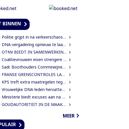
T BINNEN
Politie grijpt in na verkeerschaos door afsluiting Domineestraat
DNA-vergadering opnieuw te laat begonnen, leden eisen aanpak laatkomers
TNV BIEDT IN SAMENWERKING MET HAAR INTERNATIONALE PARTNERS 200 GRATIS STUDIEBEURZEN AAN TECHNISCH TALENT
Coalitievrouwen eisen strengere gedragsregels in DNA na uitspraak Van Samson
Sadi: Boothouders Commewijne zijn desperate, wachten 6 jaren op tariefaanpassing
FRANSE GRENSCONTROLES LANGS MAROWIJNERIVIER WEDEROM FORS AANGESCHERPT
 KPS treft extra maatregelen tegen verkeersdrukte binnenstad
rouwelijke DNA-leden hervatten werk en eisen strengere gedragsregels na uitlating Van Samson
Ministerie biedt excuses aan na onterechte beschuldigingen tegen IMEAO 2-directeur
 GOUDAUTORITEIT IN DE MAAK VOOR MEER ORDENING EN INKOMSTEN
MEER
PULAIR