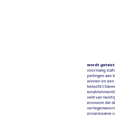
wordt geteist
voormalig stafc
peilingen aan 
winnen en een 
beloofd Cháves'
establishmentb
veld van twinti
econoom die de 
vertegenwoordi
progressieve c