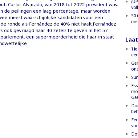
(UP
ot, Carlos Alvarado, van 2018 tot 2022 president was.
vol
in de peilingen een laag percentage, maar worden
50.
twee meest waarschijnlijke kandidaten voor een
met
de ronde als Fernández de 40% niet haalt.Fernández
s ook gevraagd haar 40 zetels te geven in het 57
e parlement, een supermeerderheid die haar in staat
Laat
ndwettelijke
‘He
een
Gen
ont
Sur
Ess
moe
Gas
Dom
beh
Fer
voo
Dos