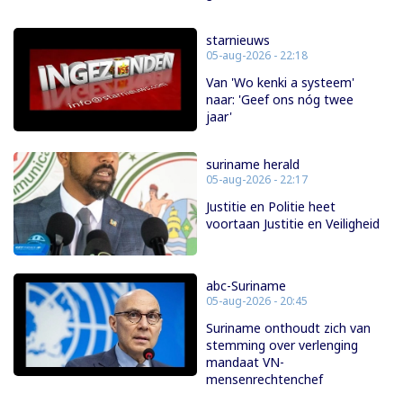
starnieuws
05-aug-2026 - 22:18
Van 'Wo kenki a systeem'
naar: 'Geef ons nóg twee
jaar'
suriname herald
05-aug-2026 - 22:17
Justitie en Politie heet
voortaan Justitie en Veiligheid
abc-Suriname
05-aug-2026 - 20:45
Suriname onthoudt zich van
stemming over verlenging
mandaat VN-
mensenrechtenchef