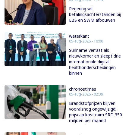
Regering wil
betalingsachterstanden bij
EBS en SWM afbouwen
waterkant
05-aug-2026 - 10:00
Suriname verrast als
nieuwkomer en sleept drie
internationale digital-
healthonderscheidingen
binnen
chronostimes
05-aug-2026 - 02:39
Brandstofprijzen blijven
vooralsnog ongewijzigd;
prijscap kost ruim SRD 350
miljoen per maand