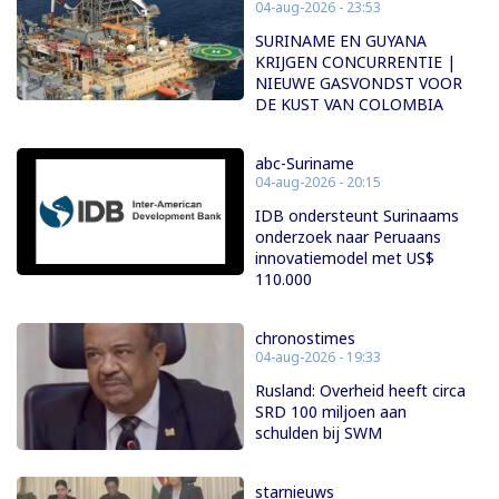
04-aug-2026 - 23:53
SURINAME EN GUYANA
KRIJGEN CONCURRENTIE |
NIEUWE GASVONDST VOOR
DE KUST VAN COLOMBIA
abc-Suriname
04-aug-2026 - 20:15
IDB ondersteunt Surinaams
onderzoek naar Peruaans
innovatiemodel met US$
110.000
chronostimes
04-aug-2026 - 19:33
Rusland: Overheid heeft circa
SRD 100 miljoen aan
schulden bij SWM
starnieuws