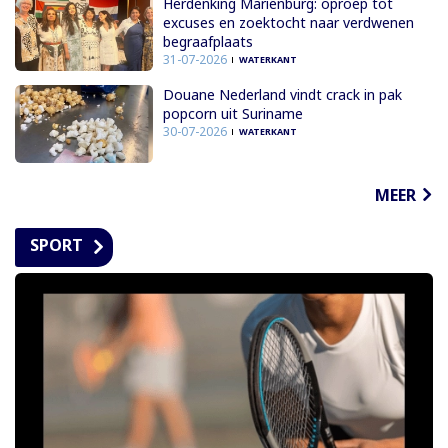
Herdenking Mariënburg: oproep tot
excuses en zoektocht naar verdwenen
begraafplaats
31-07-2026
WATERKANT
Douane Nederland vindt crack in pak
popcorn uit Suriname
30-07-2026
WATERKANT
MEER
SPORT