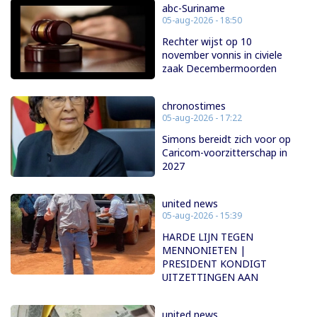
abc-Suriname
05-aug-2026 - 18:50
Rechter wijst op 10
november vonnis in civiele
zaak Decembermoorden
chronostimes
05-aug-2026 - 17:22
Simons bereidt zich voor op
Caricom-voorzitterschap in
2027
united news
05-aug-2026 - 15:39
HARDE LIJN TEGEN
MENNONIETEN |
PRESIDENT KONDIGT
UITZETTINGEN AAN
united news