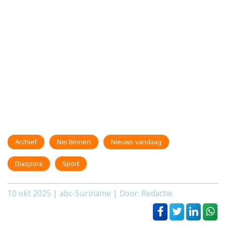
Archief
Net Binnen
Nieuws vandaag
Diaspora
Sport
10 okt 2025
| abc-Suriname | Door: Redactie