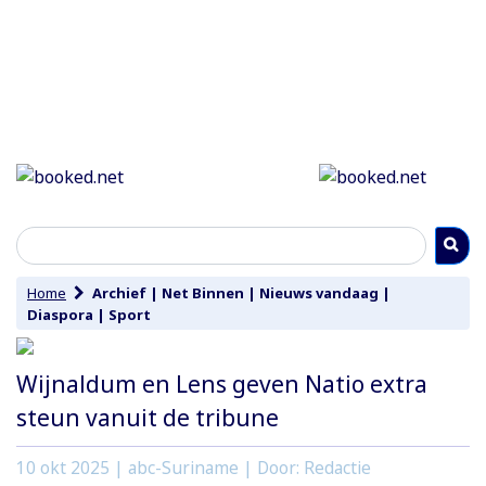
Home
Archief
|
Net Binnen
|
Nieuws vandaag
|
Diaspora
|
Sport
Wijnaldum en Lens geven Natio extra
steun vanuit de tribune
10 okt 2025
| abc-Suriname | Door: Redactie