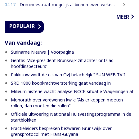
04:17
- Domineestraat mogelijk al binnen twee weken weer open
MEER
POPULAIR
Van vandaag:
Suriname Nieuws | Voorpagina
Gentle: 'Vice-president Brunswijk zit achter ontslag
hoofdinspecteurs'
Pakkitow vindt de eis van OvJ belachelijk I SUN WEB TV I
SRD 1800 koopkrachtversterking gaat vandaag in
Milieuministerie wacht analyse NCCR situatie Wageningen af
Monorath over verdwenen kwik: “Als er koppen moeten
rollen, dan moeten die rollen”
Officiële uitvoering Nationaal Huisvestingsprogramma in de
startblokken
Fractieleiders bespreken bezwaren Brunswijk over
grensprotocol met Frans-Guyana