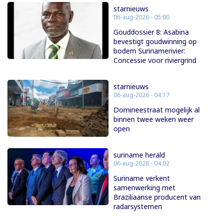
starnieuws
06-aug-2026 - 05:00
Gouddossier 8: Asabina
bevestigt goudwinning op
bodem Surinamerivier:
Concessie voor riviergrind
starnieuws
06-aug-2026 - 04:17
Domineestraat mogelijk al
binnen twee weken weer
open
suriname herald
06-aug-2026 - 04:02
Suriname verkent
samenwerking met
Braziliaanse producent van
radarsystemen