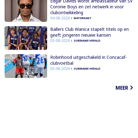
Edgar Davids wordt ambassadeur van SV
Coronie Boys en zet netwerk in voor
clubontwikkeling
04-08-2026
WATERKANT
Ballers Club Wanica stapelt titels op en
geeft jongeren nieuwe kansen
03-08-2026
SURINAME HERALD
Robinhood uitgeschakeld in Concacaf-
clubvoetbal
03-08-2026
SURINAME HERALD
MEER