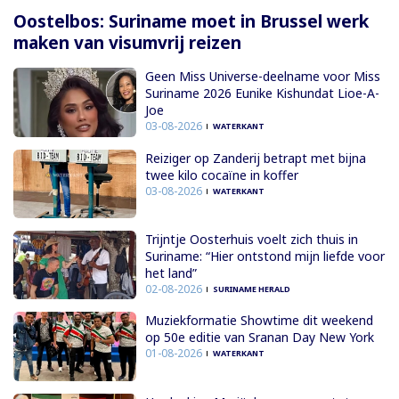
Oostelbos: Suriname moet in Brussel werk
maken van visumvrij reizen
Geen Miss Universe-deelname voor Miss
Suriname 2026 Eunike Kishundat Lioe-A-
Joe
03-08-2026
WATERKANT
Reiziger op Zanderij betrapt met bijna
twee kilo cocaïne in koffer
03-08-2026
WATERKANT
Trijntje Oosterhuis voelt zich thuis in
Suriname: “Hier ontstond mijn liefde voor
het land”
02-08-2026
SURINAME HERALD
Muziekformatie Showtime dit weekend
op 50e editie van Sranan Day New York
01-08-2026
WATERKANT