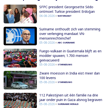
SFPC-president Georgesette Sédo
ontmoet Turkse president Erdoğan
06-08-2026
WATERKANT
Suriname onthoudt zich van stemming
over verlenging mandaat VN-
mensenrechtenchef
05-08-2026
ABC-SURINAME
Fuego-vulkaan in Guatemala blijft as en
modder spuwen; 1.700 mensen
geëvacueerd
05-08-2026
STARNIEUWS
Zware moesson in India eist meer dan
100 levens
05-08-2026
STARNIEUWS
112 Palestijnen uit één familie na drie
jaar onder puin in Gaza alsnog begraven
05-08-2026
SURINAME HERALD