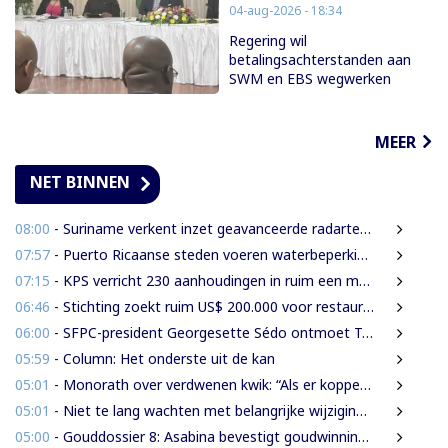
04-aug-2026 - 18:34
Regering wil
betalingsachterstanden aan
SWM en EBS wegwerken
MEER
NET BINNEN
08:00
- Suriname verkent inzet geavanceerde radartechnologie uit Brazilië tegen grenscriminaliteit
07:57
- Puerto Ricaanse steden voeren waterbeperkingen in tijdens recorddroogte
07:15
- KPS verricht 230 aanhoudingen in ruim een maand
06:46
- Stichting zoekt ruim US$ 200.000 voor restauratie woning Nola Hatterman
06:00
- SFPC-president Georgesette Sédo ontmoet Turkse president Erdoğan
05:59
- Column: Het onderste uit de kan
05:01
- Monorath over verdwenen kwik: “Als er koppen moeten rollen, dan moeten die rollen”
05:01
- Niet te lang wachten met belangrijke wijzigingen van de Grondwet
05:00
- Gouddossier 8: Asabina bevestigt goudwinning op bodem Surinamerivier: Concessie voor riviergrind