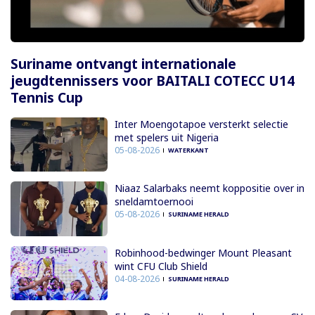
Suriname ontvangt internationale
jeugdtennissers voor BAITALI COTECC U14
Tennis Cup
Inter Moengotapoe versterkt selectie
met spelers uit Nigeria
05-08-2026
WATERKANT
Niaaz Salarbaks neemt koppositie over in
sneldamtoernooi
05-08-2026
SURINAME HERALD
Robinhood-bedwinger Mount Pleasant
wint CFU Club Shield
04-08-2026
SURINAME HERALD