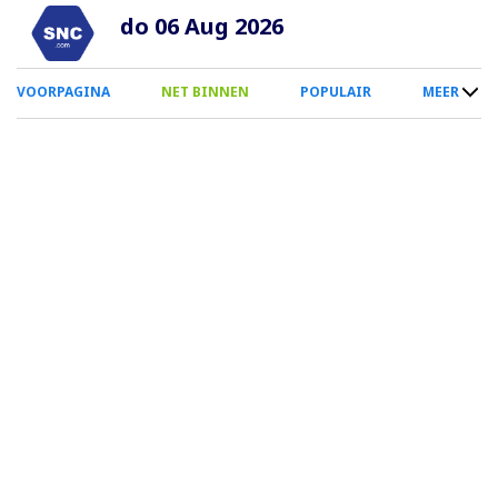
Overslaan
do 06 Aug 2026
en
naar
0
VOORPAGINA
NET BINNEN
POPULAIR
MEER
de
Smartphone
inhoud
Menu
gaan