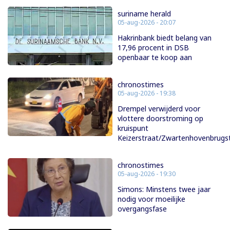
suriname herald
05-aug-2026 - 20:07
Hakrinbank biedt belang van
17,96 procent in DSB
openbaar te koop aan
chronostimes
05-aug-2026 - 19:38
Drempel verwijderd voor
vlottere doorstroming op
kruispunt
Keizerstraat/Zwartenhovenbrugs
chronostimes
05-aug-2026 - 19:30
Simons: Minstens twee jaar
nodig voor moeilijke
overgangsfase