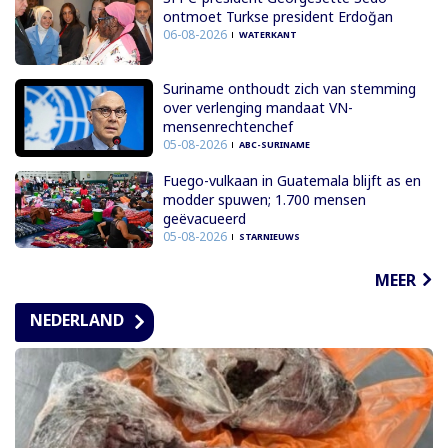
ontmoet Turkse president Erdoğan
06-08-2026
WATERKANT
Suriname onthoudt zich van stemming
over verlenging mandaat VN-
mensenrechtenchef
05-08-2026
ABC-SURINAME
Fuego-vulkaan in Guatemala blijft as en
modder spuwen; 1.700 mensen
geëvacueerd
05-08-2026
STARNIEUWS
MEER
NEDERLAND