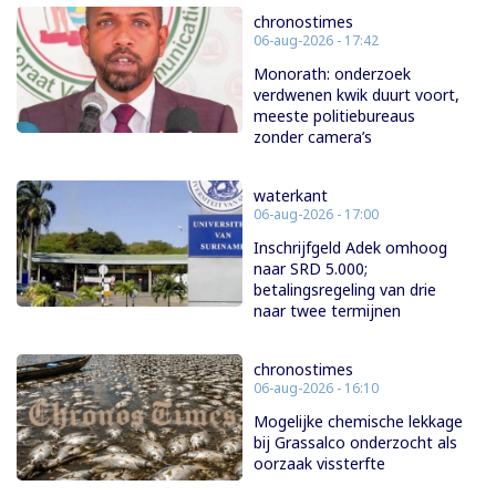
chronostimes
06-aug-2026 - 17:42
Monorath: onderzoek
verdwenen kwik duurt voort,
meeste politiebureaus
zonder camera’s
waterkant
06-aug-2026 - 17:00
Inschrijfgeld Adek omhoog
naar SRD 5.000;
betalingsregeling van drie
naar twee termijnen
chronostimes
06-aug-2026 - 16:10
Mogelijke chemische lekkage
bij Grassalco onderzocht als
oorzaak vissterfte