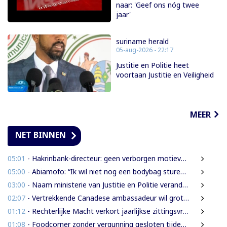
naar: 'Geef ons nóg twee
jaar'
suriname herald
05-aug-2026 - 22:17
Justitie en Politie heet
voortaan Justitie en Veiligheid
MEER
NET BINNEN
05:01
- Hakrinbank-directeur: geen verborgen motieven bij verkoop DSB-belang
05:00
- Abiamofo: “Ik wil niet nog een bodybag sturen naar dat gebied”
03:00
- Naam ministerie van Justitie en Politie verandert naar Justitie en Veiligheid
02:07
- Vertrekkende Canadese ambassadeur wil grotere rol voor Canada in Suriname
01:12
- Rechterlijke Macht verkort jaarlijkse zittingsvrije periode naar één maand
01:08
- Foodcorner zonder vergunning gesloten tijdens derde dag integrale controles