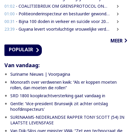
01:02
- COALITIEBREUK OM GRENSPROTOCOL ONWAARSCHIJNLIJK
01:00
- Politieonderinspecteur en bestuurder gewond nadat auto over de kop slaat
00:31
- Bijna 100 doden in verkeer en suïcide voor 2026 is veel te veel’, zegt Lau
23:39
- Guyana levert voortvluchtige vrouwelijke verdachte in mensenhandel uit aan Suriname
MEER
POPULAIR
Van vandaag:
Suriname Nieuws | Voorpagina
Monorath over verdwenen kwik: “Als er koppen moeten
rollen, dan moeten die rollen”
SRD 1800 koopkrachtversterking gaat vandaag in
Gentle: 'Vice-president Brunswijk zit achter ontslag
hoofdinspecteurs'
SURINAAMS-NEDERLANDSE RAPPER TONY SCOTT (54) IN
LAATSTE LEVENSFASE
Van Dijk-Silos over minister VWA: “Zet een technocraat die