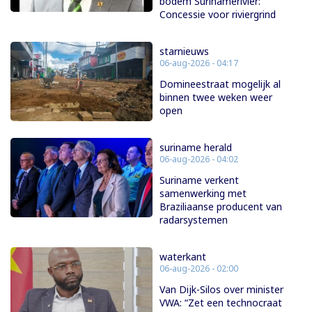
bodem Surinamerivier:
Concessie voor riviergrind
starnieuws
06-aug-2026 - 04:17
Domineestraat mogelijk al
binnen twee weken weer
open
suriname herald
06-aug-2026 - 04:02
Suriname verkent
samenwerking met
Braziliaanse producent van
radarsystemen
waterkant
06-aug-2026 - 02:00
Van Dijk-Silos over minister
VWA: “Zet een technocraat