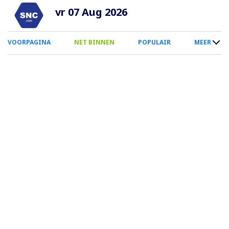
Overslaan
vr 07 Aug 2026
en
naar
0
VOORPAGINA
NET BINNEN
POPULAIR
MEER
de
Smartphone
inhoud
Menu
gaan