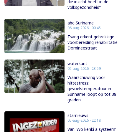
die inzicht heeft in de
volksgezondheid”
abc-Suriname
06-aug-2026 - 00:45
Tsang erkent gebrekkige
voorbereiding rehabilitatie
Domineestraat
waterkant
05-aug-2026 - 23:59
Waarschuwing voor
hittestress:
gevoelstemperatuur in
Suriname loopt op tot 38
graden
starnieuws
05-aug-2026 - 22:18
Van 'Wo kenki a systeem'