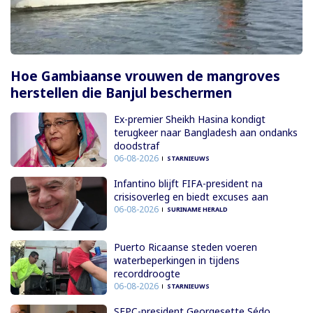
Hoe Gambiaanse vrouwen de mangroves
herstellen die Banjul beschermen
Ex-premier Sheikh Hasina kondigt
terugkeer naar Bangladesh aan ondanks
doodstraf
06-08-2026
STARNIEUWS
Infantino blijft FIFA-president na
crisisoverleg en biedt excuses aan
06-08-2026
SURINAME HERALD
Puerto Ricaanse steden voeren
waterbeperkingen in tijdens
recorddroogte
06-08-2026
STARNIEUWS
SFPC-president Georgesette Sédo