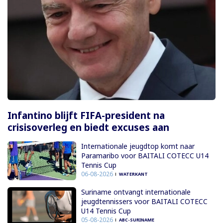
Infantino blijft FIFA-president na
crisisoverleg en biedt excuses aan
Internationale jeugdtop komt naar
Paramaribo voor BAITALI COTECC U14
Tennis Cup
06-08-2026
WATERKANT
Suriname ontvangt internationale
jeugdtennissers voor BAITALI COTECC
U14 Tennis Cup
05-08-2026
ABC-SURINAME