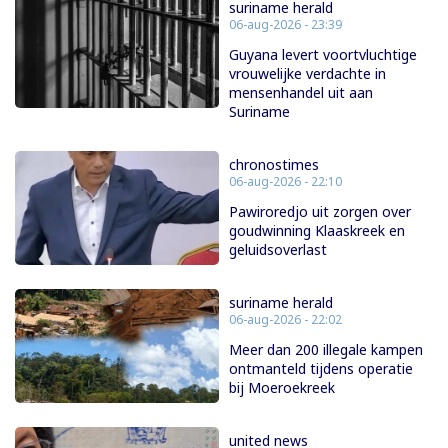
suriname herald
06-aug-2026 - 23:39
Guyana levert voortvluchtige
vrouwelijke verdachte in
mensenhandel uit aan
Suriname
chronostimes
06-aug-2026 - 22:10
Pawiroredjo uit zorgen over
goudwinning Klaaskreek en
geluidsoverlast
suriname herald
06-aug-2026 - 22:02
Meer dan 200 illegale kampen
ontmanteld tijdens operatie
bij Moeroekreek
united news