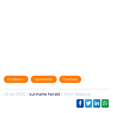
Net Binnen
Opmerkelijk
Overheid
10 jan 2025
|
suriname herald
| Door: Redactie