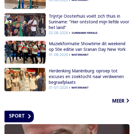
Trijntje Oosterhuis voelt zich thuis in
Suriname: “Hier ontstond mijn liefde voor
het land”
02-08-2026
SURINAME HERALD
Muziekformatie Showtime dit weekend
op 50e editie van Sranan Day New York
01-08-2026
WATERKANT
Herdenking Mariënburg: oproep tot
excuses en zoektocht naar verdwenen
begraafplaats
31-07-2026
WATERKANT
MEER
SPORT