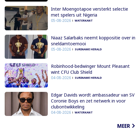
Inter Moengotapoe versterkt selectie
met spelers uit Nigeria
05-08-2026
WATERKANT
Niaaz Salarbaks neemt koppositie over in
sneldamtoernooi
05-08-2026
SURINAME HERALD
Robinhood-bedwinger Mount Pleasant
wint CFU Club Shield
04-08-2026
SURINAME HERALD
Edgar Davids wordt ambassadeur van SV
Coronie Boys en zet netwerk in voor
clubontwikkeling
04-08-2026
WATERKANT
MEER