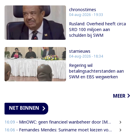
chronostimes
04-aug-2026 - 19:33
Rusland: Overheid heeft circa
SRD 100 miljoen aan
schulden bij SWM
starnieuws
04-aug-2026 - 18:34
Regering wil
betalingsachterstanden aan
SWM en EBS wegwerken
MEER
NET BINNEN
16:09
- MinOWC: geen financieel wanbeheer door IMEAO-2-directeur, wel procedurele fouten
16:06
- Fernandes Mendes: Suriname moet kiezen voor presidentieel of parlementair stelsel