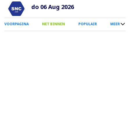
Overslaan
do 06 Aug 2026
en
naar
0
VOORPAGINA
NET BINNEN
POPULAIR
MEER
de
Smartphone
inhoud
Menu
gaan