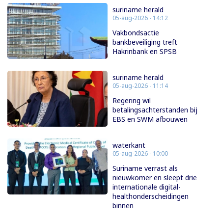
suriname herald
05-aug-2026 - 14:12
Vakbondsactie
bankbeveiliging treft
Hakrinbank en SPSB
suriname herald
05-aug-2026 - 11:14
Regering wil
betalingsachterstanden bij
EBS en SWM afbouwen
waterkant
05-aug-2026 - 10:00
Suriname verrast als
nieuwkomer en sleept drie
internationale digital-
healthonderscheidingen
binnen