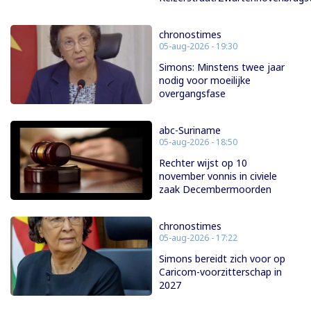
chronostimes
05-aug-2026 - 19:30
Simons: Minstens twee jaar
nodig voor moeilijke
overgangsfase
abc-Suriname
05-aug-2026 - 18:50
Rechter wijst op 10
november vonnis in civiele
zaak Decembermoorden
chronostimes
05-aug-2026 - 17:22
Simons bereidt zich voor op
Caricom-voorzitterschap in
2027