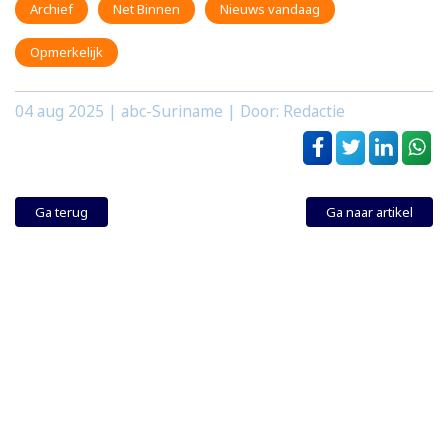
Archief
Net Binnen
Nieuws vandaag
Opmerkelijk
04 aug 2025
| abc-Suriname | Door: Redactie
Ga terug
Ga naar artikel