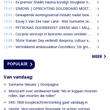
15:54
- Ex-premier Sheikh Hasina kondigt terugkeer naar Bangladesh aan ondanks doodstraf
15:47
- SIMONS | OPRICHTING GOLDBOARD MOET GOUDSECTOR ORDENEN EN STAATSINKOMSTEN VERHOGEN
15:00
- Gewapende woningoverval mislukt nadat bewoners en buren alarm slaan
13:51
- Essay I: Van Zee naar Land - Wat Suriname zelf moet weten over de Nieuwe Raffinaderij en Gas-to-Shore
13:49
- PETRONAS DOORBREEKT GRENS VAN 1 MILJARD VATEN IN BLOK 52 | WAT BETEKENT DEZE MIJLPAAL VOOR DE SURINAAMSE ECONOMIE?
13:10
- Cocaïne verstopt in bevroren vissen ontdekt bij douanecontrole
13:08
- 50ste Sranan Dey verbindt diaspora, cultuur en ondernemerschap in New York
12:00
- Vertrekkend ambassadeur Oostelbos: ‘De grootste rijkdom van Suriname zijn de mensen’
MEER
POPULAIR
Van vandaag:
Suriname Nieuws | Voorpagina
Monorath over verdwenen kwik: “Als er koppen moeten
rollen, dan moeten die rollen”
SRD 1800 koopkrachtversterking gaat vandaag in
Gentle: 'Vice-president Brunswijk zit achter ontslag