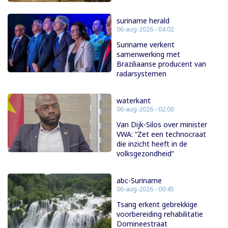
suriname herald
06-aug-2026 - 04:02
Suriname verkent
samenwerking met
Braziliaanse producent van
radarsystemen
waterkant
06-aug-2026 - 02:00
Van Dijk-Silos over minister
VWA: “Zet een technocraat
die inzicht heeft in de
volksgezondheid”
abc-Suriname
06-aug-2026 - 00:45
Tsang erkent gebrekkige
voorbereiding rehabilitatie
Domineestraat