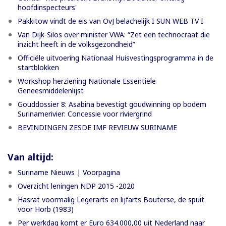
hoofdinspecteurs'
Pakkitow vindt de eis van OvJ belachelijk I SUN WEB TV I
Van Dijk-Silos over minister VWA: “Zet een technocraat die
inzicht heeft in de volksgezondheid”
Officiële uitvoering Nationaal Huisvestingsprogramma in de
startblokken
Workshop herziening Nationale Essentiële
Geneesmiddelenlijst
Gouddossier 8: Asabina bevestigt goudwinning op bodem
Surinamerivier: Concessie voor riviergrind
BEVINDINGEN ZESDE IMF REVIEUW SURINAME
Van altijd:
Suriname Nieuws | Voorpagina
Overzicht leningen NDP 2015 -2020
Hasrat voormalig Legerarts en lijfarts Bouterse, de spuit
voor Horb (1983)
Per werkdag komt er Euro 634.000,00 uit Nederland naar