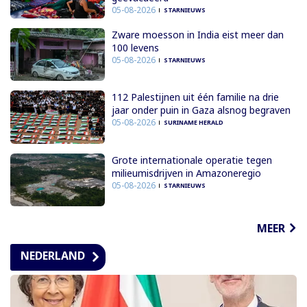
05-08-2026
STARNIEUWS
Zware moesson in India eist meer dan
100 levens
05-08-2026
STARNIEUWS
112 Palestijnen uit één familie na drie
jaar onder puin in Gaza alsnog begraven
05-08-2026
SURINAME HERALD
Grote internationale operatie tegen
milieumisdrijven in Amazoneregio
05-08-2026
STARNIEUWS
MEER
NEDERLAND