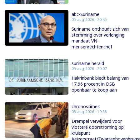
abc-Suriname
05-aug-2026 - 20:45
Suriname onthoudt zich van
stemming over verlenging
mandaat VN-
mensenrechtenchef
suriname herald
05-aug-2026 - 20:07
Hakrinbank biedt belang van
17,96 procent in DSB
openbaar te koop aan
chronostimes
05-aug-2026 - 19:38
Drempel verwijderd voor
vlottere doorstroming op
kruispunt
Keizerstraat/Zwartenhovenbrugs