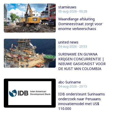
starnieuws
05-aug-2026 - 00:28
Maandlange afsluiting
Domineestraat zorgt voor
enorme verkeerschaos
united news
04-aug-2026 - 23:53
SURINAME EN GUYANA
KRIJGEN CONCURRENTIE |
NIEUWE GASVONDST VOOR
DE KUST VAN COLOMBIA
abc-Suriname
04-aug-2026 - 20:15
IDB ondersteunt Surinaams
onderzoek naar Peruaans
innovatiemodel met US$
110.000