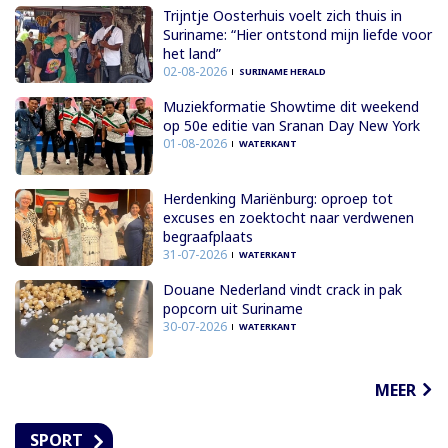
Trijntje Oosterhuis voelt zich thuis in
Suriname: “Hier ontstond mijn liefde voor
het land”
02-08-2026
SURINAME HERALD
Muziekformatie Showtime dit weekend
op 50e editie van Sranan Day New York
01-08-2026
WATERKANT
Herdenking Mariënburg: oproep tot
excuses en zoektocht naar verdwenen
begraafplaats
31-07-2026
WATERKANT
Douane Nederland vindt crack in pak
popcorn uit Suriname
30-07-2026
WATERKANT
MEER
SPORT