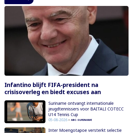
Infantino blijft FIFA-president na
crisisoverleg en biedt excuses aan
Suriname ontvangt internationale
jeugdtennissers voor BAITALI COTECC
U14 Tennis Cup
05-08-2026
ABC-SURINAME
Inter Moengotapoe versterkt selectie