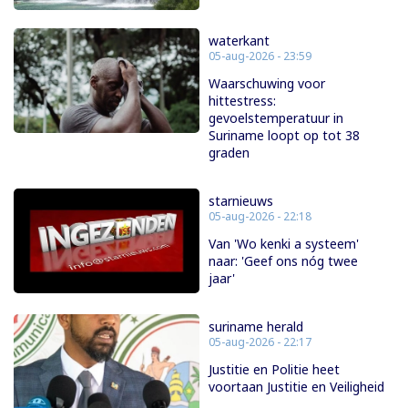
waterkant
05-aug-2026 - 23:59
Waarschuwing voor
hittestress:
gevoelstemperatuur in
Suriname loopt op tot 38
graden
starnieuws
05-aug-2026 - 22:18
Van 'Wo kenki a systeem'
naar: 'Geef ons nóg twee
jaar'
suriname herald
05-aug-2026 - 22:17
Justitie en Politie heet
voortaan Justitie en Veiligheid