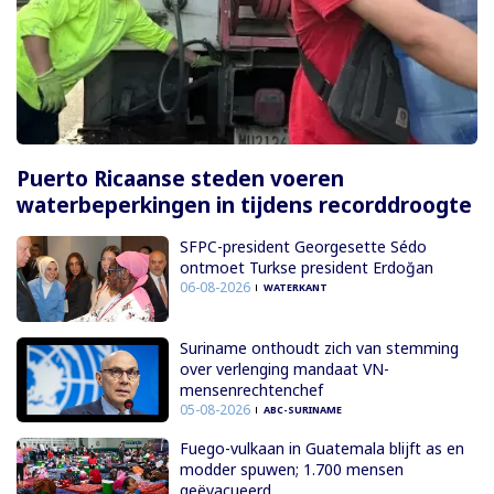
Puerto Ricaanse steden voeren
waterbeperkingen in tijdens recorddroogte
SFPC-president Georgesette Sédo
ontmoet Turkse president Erdoğan
06-08-2026
WATERKANT
Suriname onthoudt zich van stemming
over verlenging mandaat VN-
mensenrechtenchef
05-08-2026
ABC-SURINAME
Fuego-vulkaan in Guatemala blijft as en
modder spuwen; 1.700 mensen
geëvacueerd