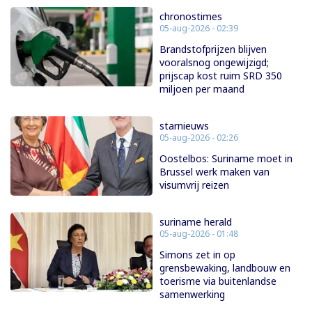
chronostimes
05-aug-2026 - 02:39
Brandstofprijzen blijven
vooralsnog ongewijzigd;
prijscap kost ruim SRD 350
miljoen per maand
starnieuws
05-aug-2026 - 02:26
Oostelbos: Suriname moet in
Brussel werk maken van
visumvrij reizen
suriname herald
05-aug-2026 - 01:48
Simons zet in op
grensbewaking, landbouw en
toerisme via buitenlandse
samenwerking