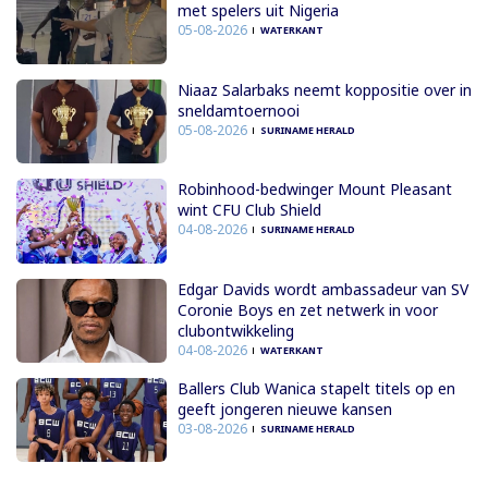
met spelers uit Nigeria
05-08-2026
WATERKANT
Niaaz Salarbaks neemt koppositie over in
sneldamtoernooi
05-08-2026
SURINAME HERALD
Robinhood-bedwinger Mount Pleasant
wint CFU Club Shield
04-08-2026
SURINAME HERALD
Edgar Davids wordt ambassadeur van SV
Coronie Boys en zet netwerk in voor
clubontwikkeling
04-08-2026
WATERKANT
Ballers Club Wanica stapelt titels op en
geeft jongeren nieuwe kansen
03-08-2026
SURINAME HERALD