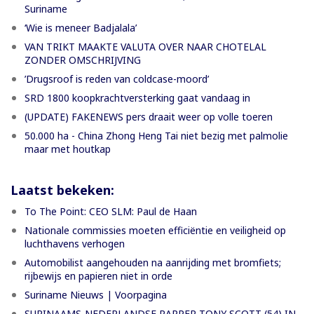
Suriname
‘Wie is meneer Badjalala’
VAN TRIKT MAAKTE VALUTA OVER NAAR CHOTELAL
ZONDER OMSCHRIJVING
’Drugsroof is reden van coldcase-moord’
SRD 1800 koopkrachtversterking gaat vandaag in
(UPDATE) FAKENEWS pers draait weer op volle toeren
50.000 ha - China Zhong Heng Tai niet bezig met palmolie
maar met houtkap
Laatst bekeken:
To The Point: CEO SLM: Paul de Haan
Nationale commissies moeten efficiëntie en veiligheid op
luchthavens verhogen
Automobilist aangehouden na aanrijding met bromfiets;
rijbewijs en papieren niet in orde
Suriname Nieuws | Voorpagina
SURINAAMS-NEDERLANDSE RAPPER TONY SCOTT (54) IN