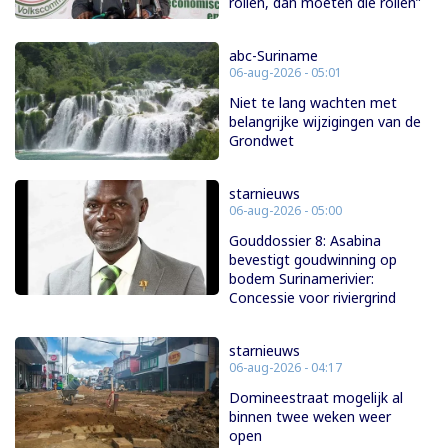
rollen, dan moeten die rollen”
abc-Suriname
06-aug-2026 - 05:01
Niet te lang wachten met
belangrijke wijzigingen van de
Grondwet
starnieuws
06-aug-2026 - 05:00
Gouddossier 8: Asabina
bevestigt goudwinning op
bodem Surinamerivier:
Concessie voor riviergrind
starnieuws
06-aug-2026 - 04:17
Domineestraat mogelijk al
binnen twee weken weer
open