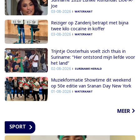
Joe
03-08-2026
WATERKANT
Reiziger op Zanderij betrapt met bijna
twee kilo cocaïne in koffer
03-08-2026
WATERKANT
Trijntje Oosterhuis voelt zich thuis in
Suriname: “Hier ontstond mijn liefde voor
het land”
02-08-2026
SURINAME HERALD
Muziekformatie Showtime dit weekend
op 50e editie van Sranan Day New York
01-08-2026
WATERKANT
MEER
SPORT