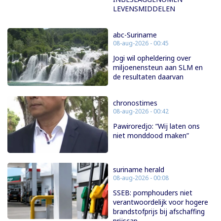
LEVENSMIDDELEN
abc-Suriname
08-aug-2026 - 00:45
Jogi wil opheldering over
miljoenensteun aan SLM en
de resultaten daarvan
chronostimes
08-aug-2026 - 00:42
Pawiroredjo: “Wij laten ons
niet monddood maken”
suriname herald
08-aug-2026 - 00:08
SSEB: pomphouders niet
verantwoordelijk voor hogere
brandstofprijs bij afschaffing
prijscap