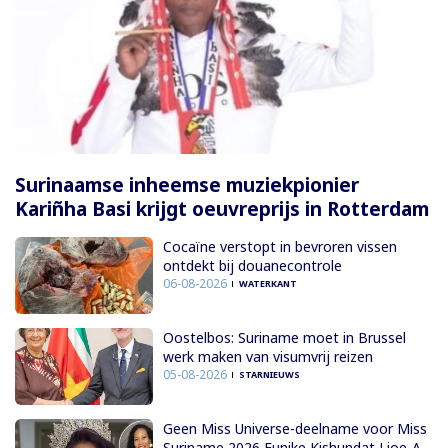
Surinaamse inheemse muziekpionier
Kariñha Basi krijgt oeuvreprijs in Rotterdam
Cocaïne verstopt in bevroren vissen
ontdekt bij douanecontrole
06-08-2026
WATERKANT
Oostelbos: Suriname moet in Brussel
werk maken van visumvrij reizen
05-08-2026
STARNIEUWS
Geen Miss Universe-deelname voor Miss
Suriname 2026 Eunike Kishundat Lioe-A-