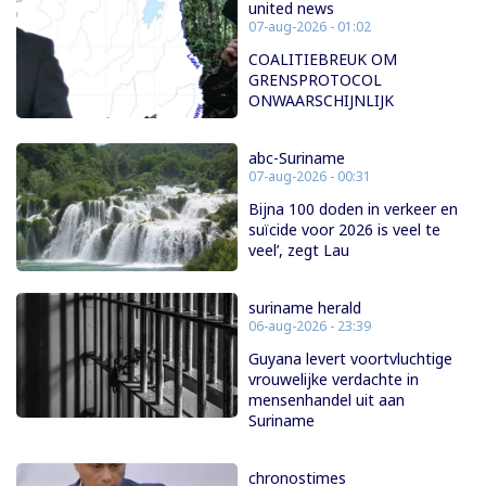
united news
07-aug-2026 - 01:02
COALITIEBREUK OM
GRENSPROTOCOL
ONWAARSCHIJNLIJK
abc-Suriname
07-aug-2026 - 00:31
Bijna 100 doden in verkeer en
suïcide voor 2026 is veel te
veel’, zegt Lau
suriname herald
06-aug-2026 - 23:39
Guyana levert voortvluchtige
vrouwelijke verdachte in
mensenhandel uit aan
Suriname
chronostimes