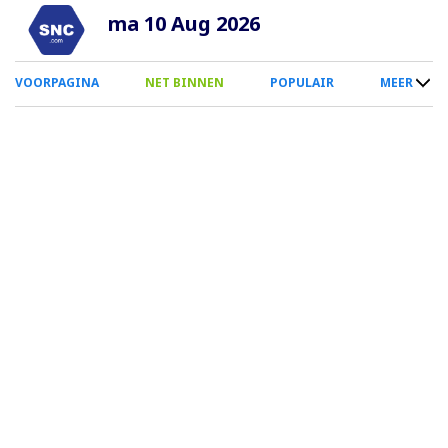
Overslaan
ma 10 Aug 2026
en
naar
0
VOORPAGINA
NET BINNEN
POPULAIR
MEER
de
Smartphone
inhoud
Menu
gaan