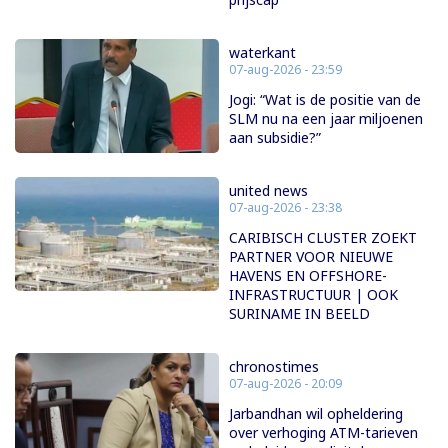
waterkant
07-aug-2026 - 23:59
Jogi: “Wat is de positie van de
SLM nu na een jaar miljoenen
aan subsidie?”
united news
07-aug-2026 - 23:38
CARIBISCH CLUSTER ZOEKT
PARTNER VOOR NIEUWE
HAVENS EN OFFSHORE-
INFRASTRUCTUUR | OOK
SURINAME IN BEELD
chronostimes
07-aug-2026 - 20:09
Jarbandhan wil opheldering
over verhoging ATM-tarieven