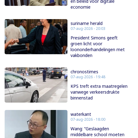
en beleid voor digitale
economie
suriname herald
07-aug-2026 - 20:03
President Simons geeft
groen licht voor
loononderhandelingen met
vakbonden
chronostimes
07-aug-2026 - 19:48
KPS treft extra maatregelen
vanwege verkeersdrukte
binnenstad
waterkant
07-aug-2026 - 18:00
Wang: “Geslaagden
middelbare school moeten