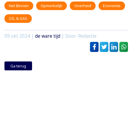
Net Binnen
Opmerkelijk
Overheid
Economie
OIL & GAS
09 okt 2024
|
de ware tijd
| Door: Redactie
Ga terug