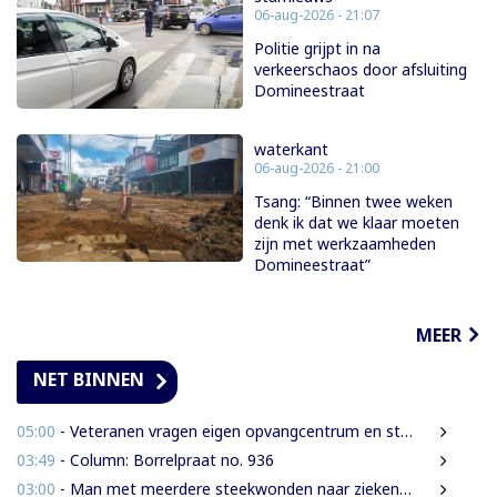
06-aug-2026 - 21:07
Politie grijpt in na
verkeerschaos door afsluiting
Domineestraat
waterkant
06-aug-2026 - 21:00
Tsang: “Binnen twee weken
denk ik dat we klaar moeten
zijn met werkzaamheden
Domineestraat”
MEER
NET BINNEN
05:00
- Veteranen vragen eigen opvangcentrum en structurele steun: ‘Vandaag militair, morgen veteraan’
03:49
- Column: Borrelpraat no. 936
03:00
- Man met meerdere steekwonden naar ziekenhuis na ruzie bij discotheek