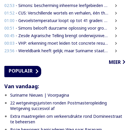
02:53
- Simons: bescherming inheemse leefgebieden en cultuur van nationaal belang
01:52
- CUS: Verschillende wortels en verhalen, één thuis
01:00
- Gevoelstemperatuur loopt op tot 41 graden: waarschuwing voor hittestress in Suriname
00:51
- Simons belooft duurzame oplossing voor grondenrechtenvraagstuk
00:45
- Zesde Agrarische Telling brengt onderwijsniveau landbouwers in kaart
00:03
- VHP: erkenning moet leiden tot concrete resultaten
23:56
- Wereldbank heeft gelijk; maar Suriname staat voor een grotere uitdaging
MEER
POPULAIR
Van vandaag:
Suriname Nieuws | Voorpagina
22 wetgevingsjuristen ronden Postmasteropleiding
Wetgeving succesvol af
Extra maatregelen om verkeersdrukte rond Domineestraat
te beheersen
Boze bewoners barricaderen Weg naar Paranam