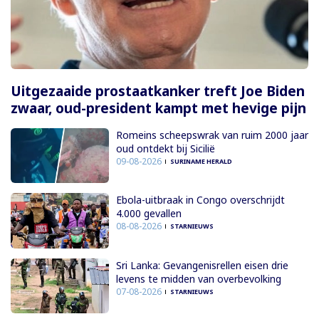
Uitgezaaide prostaatkanker treft Joe Biden
zwaar, oud-president kampt met hevige pijn
Romeins scheepswrak van ruim 2000 jaar
oud ontdekt bij Sicilië
09-08-2026
SURINAME HERALD
Ebola-uitbraak in Congo overschrijdt
4.000 gevallen
08-08-2026
STARNIEUWS
Sri Lanka: Gevangenisrellen eisen drie
levens te midden van overbevolking
07-08-2026
STARNIEUWS