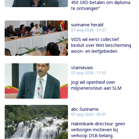
450 SRD betalen om diploma
te ontvangen”
suriname herald
07-aug-2026 - 17:27
VIDS wil eerst collectief
besluit over Wet bescherming
woon- en leefgebieden
starnieuws
07-aug-2026 - 11:55
Jogi wil openheid over
miljoenensteun aan SLM
abc-Suriname
07-aug-2026 - 05:01
Hakrinbank-directeur: geen
verborgen motieven bij
verkoop DSB-belang