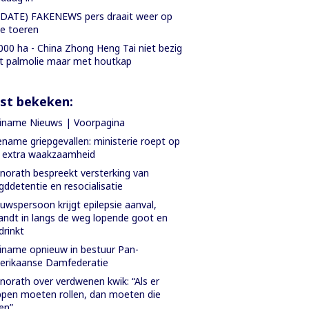
DATE) FAKENEWS pers draait weer op
le toeren
000 ha - China Zhong Heng Tai niet bezig
 palmolie maar met houtkap
st bekeken:
iname Nieuws | Voorpagina
name griepgevallen: ministerie roept op
 extra waakzaamheid
orath bespreekt versterking van
gddetentie en resocialisatie
uwspersoon krijgt epilepsie aanval,
andt in langs de weg lopende goot en
drinkt
iname opnieuw in bestuur Pan-
erikaanse Damfederatie
orath over verdwenen kwik: “Als er
pen moeten rollen, dan moeten die
len”