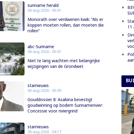
suriname herald
BE
06-aug-2026 - 05:01
SU
Monorath over verdwenen kwik: “Als er
Sta
koppen moeten rollen, dan moeten die
11 
rollen”
Dir
ver
voo
abc-Suriname
06-aug-2026 - 05:01
Pol
aan
Niet te lang wachten met belangrijke
wijzigingen van de Grondwet
BU
starnieuws
06-aug-2026 - 05:00
Gouddossier 8: Asabina bevestigt
goudwinning op bodem Surinamerivier:
Concessie voor riviergrind
starnieuws
06-aug-2026 - 04:17