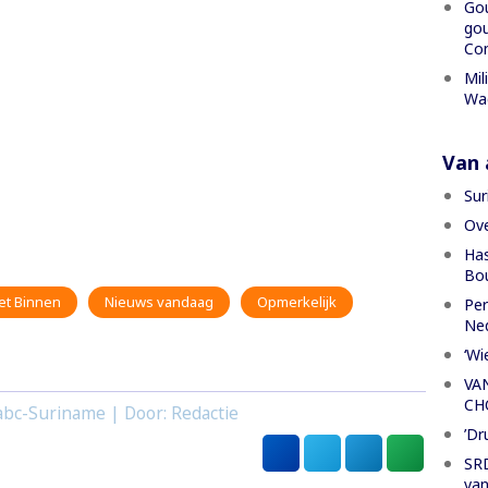
Gou
gou
Con
Mil
Wa
Van a
Sur
Ove
Has
Bou
et Binnen
Nieuws vandaag
Opmerkelijk
Per
Ned
‘Wi
VA
CH
abc-Suriname | Door: Redactie
’Dr
SRD
van