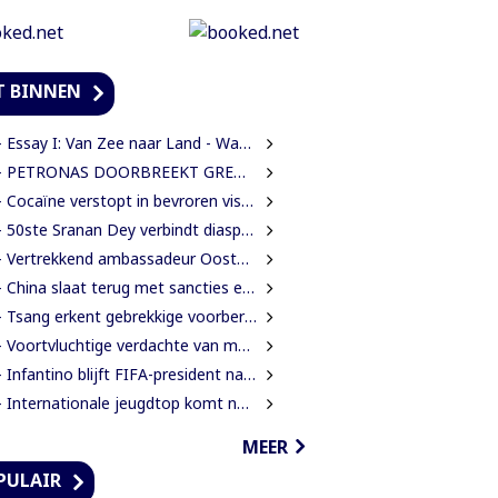
T BINNEN
ssay I: Van Zee naar Land - Wat Suriname zelf moet weten over de Nieuwe Raffinaderij en Gas-to-Shore
ETRONAS DOORBREEKT GRENS VAN 1 MILJARD VATEN IN BLOK 52 | WAT BETEKENT DEZE MIJLPAAL VOOR DE SURINAAMSE ECONOMIE?
Cocaïne verstopt in bevroren vissen ontdekt bij douanecontrole
50ste Sranan Dey verbindt diaspora, cultuur en ondernemerschap in New York
Vertrekkend ambassadeur Oostelbos: ‘De grootste rijkdom van Suriname zijn de mensen’
China slaat terug met sancties en strengere exportregels in handelsconflict met VS
Tsang erkent gebrekkige voorbereiding werkzaamheden Domineestraat
Voortvluchtige verdachte van mensenhandel uitgeleverd door Guyana
Infantino blijft FIFA-president na crisisoverleg en biedt excuses aan
Internationale jeugdtop komt naar Paramaribo voor BAITALI COTECC U14 Tennis Cup
MEER
PULAIR