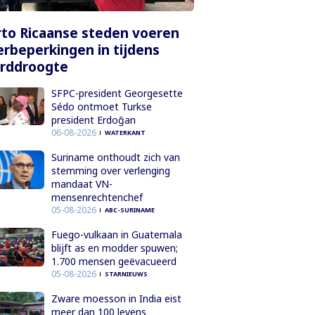
to Ricaanse steden voeren
rbeperkingen in tijdens
orddroogte
SFPC-president Georgesette
Sédo ontmoet Turkse
president Erdoğan
06-08-2026
WATERKANT
Suriname onthoudt zich van
stemming over verlenging
mandaat VN-
mensenrechtenchef
05-08-2026
ABC-SURINAME
Fuego-vulkaan in Guatemala
blijft as en modder spuwen;
1.700 mensen geëvacueerd
05-08-2026
STARNIEUWS
Zware moesson in India eist
meer dan 100 levens