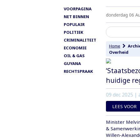
VOORPAGINA
donderdag 06 A
NET BINNEN
POPULAIR
POLITIEK
CRIMINALITEIT
Home
Archi
ECONOMIE
Overheid
OIL & GAS
GUYANA
‘Staatsbez
RECHTSPRAAK
huidige re
09 dec 2025
| 
LEES VOOR
Minister Melvi
& Samenwerking
Willen-Alexand