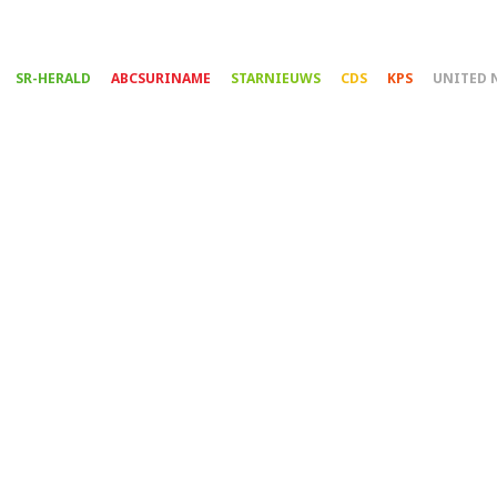
Overslaan
en
naar
SR-HERALD
ABCSURINAME
STARNIEUWS
CDS
KPS
UNITED 
de
inhoud
gaan