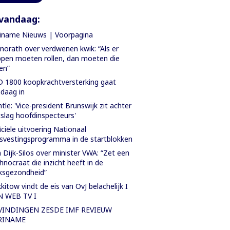
vandaag:
iname Nieuws | Voorpagina
orath over verdwenen kwik: “Als er
pen moeten rollen, dan moeten die
len”
 1800 koopkrachtversterking gaat
daag in
tle: 'Vice-president Brunswijk zit achter
slag hoofdinspecteurs'
iciële uitvoering Nationaal
svestingsprogramma in de startblokken
 Dijk-Silos over minister VWA: “Zet een
hnocraat die inzicht heeft in de
ksgezondheid”
kitow vindt de eis van OvJ belachelijk I
N WEB TV I
VINDINGEN ZESDE IMF REVIEUW
RINAME