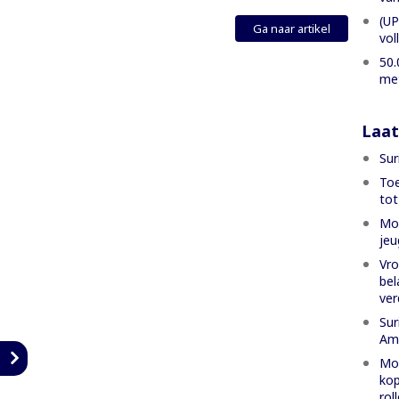
(UP
Ga naar artikel
vol
50.
met
Laat
Sur
Toe
tot
Mon
jeu
Vro
bel
ver
Sur
Am
n
Mon
kop
rol