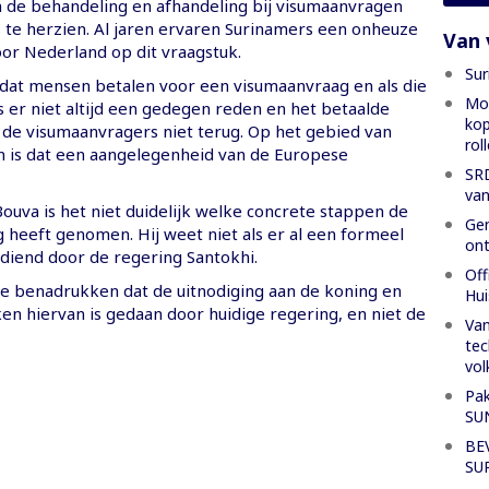
de behandeling en afhandeling bij visumaanvragen
 te herzien. Al jaren ervaren Surinamers een onheuze
Van 
or Nederland op dit vraagstuk.
Sur
 dat mensen betalen voor een visumaanvraag en als die
Mon
s er niet altijd een gedegen reden en het betaalde
kop
 de visumaanvragers niet terug. Op het gebied van
rol
en is dat een aangelegenheid van de Europese
SRD
van
ouva is het niet duidelijk welke concrete stappen de
Gen
 heeft genomen. Hij weet niet als er al een formeel
ont
ediend door de regering Santokhi.
Off
e benadrukken dat de uitnodiging aan de koning en
Hui
en hiervan is gedaan door huidige regering, en niet de
Van
tec
vol
Pak
SU
BE
SU