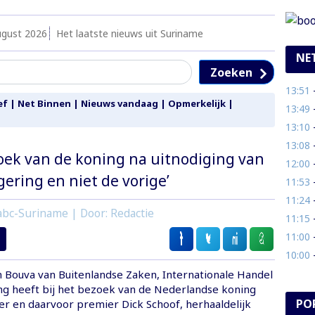
ugust 2026
Het laatste nieuws uit Suriname
NE
Zoeken
13:51
- E
ef
|
Net Binnen
|
Nieuws vandaag
|
Opmerkelijk
|
13:49
- P
13:10
- 
13:08
- 
oek van de koning na uitnodiging van
12:00
- 
gering en niet de vorige’
11:53
- 
11:24
- 
abc-Suriname | Door: Redactie
11:15
- 
11:00
- 
10:00
- 
n Bouva van Buitenlandse Zaken, Internationale Handel
 heeft bij het bezoek van de Nederlandse koning
PO
er en daarvoor premier Dick Schoof, herhaaldelijk