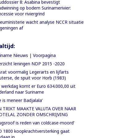
ddossier 8: Asabina bevestigt
dwinning op bodem Surinamerivier:
cessie voor riviergrind
ieuministerie wacht analyse NCCR situatie
geningen af
ltijd:
iname Nieuws | Voorpagina
rzicht leningen NDP 2015 -2020
rat voormalig Legerarts en lijfarts
terse, de spuit voor Horb (1983)
 werkdag komt er Euro 634.000,00 uit
erland naar Suriname
e is meneer Badjalala’
N TRIKT MAAKTE VALUTA OVER NAAR
OTELAL ZONDER OMSCHRIJVING
ugsroof is reden van coldcase-moord’
 1800 koopkrachtversterking gaat
daag in