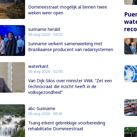
Domineestraat mogelijk al binnen twee
weken weer open
Puer
wate
rec
suriname herald
06-aug-2026 - 04:02
Suriname verkent samenwerking met
Braziliaanse producent van radarsystemen
waterkant
06-aug-2026 - 02:00
Van Dijk-Silos over minister VWA: “Zet een
technocraat die inzicht heeft in de
volksgezondheid”
abc-Suriname
06-aug-2026 - 00:45
Tsang erkent gebrekkige voorbereiding
rehabilitatie Domineestraat