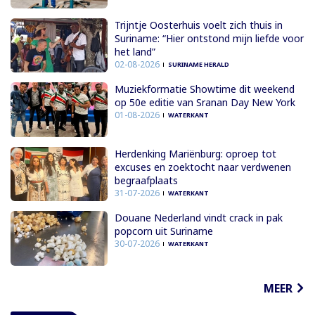
Trijntje Oosterhuis voelt zich thuis in
Suriname: “Hier ontstond mijn liefde voor
het land”
02-08-2026
SURINAME HERALD
Muziekformatie Showtime dit weekend
op 50e editie van Sranan Day New York
01-08-2026
WATERKANT
Herdenking Mariënburg: oproep tot
excuses en zoektocht naar verdwenen
begraafplaats
31-07-2026
WATERKANT
Douane Nederland vindt crack in pak
popcorn uit Suriname
30-07-2026
WATERKANT
MEER