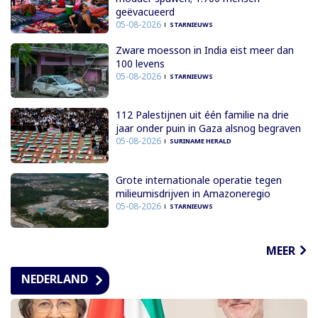
geëvacueerd
05-08-2026
STARNIEUWS
Zware moesson in India eist meer dan
100 levens
05-08-2026
STARNIEUWS
112 Palestijnen uit één familie na drie
jaar onder puin in Gaza alsnog begraven
05-08-2026
SURINAME HERALD
Grote internationale operatie tegen
milieumisdrijven in Amazoneregio
05-08-2026
STARNIEUWS
MEER
NEDERLAND