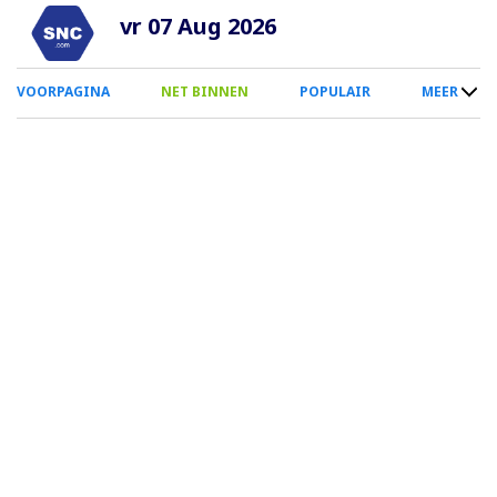
Overslaan
vr 07 Aug 2026
en
naar
0
VOORPAGINA
NET BINNEN
POPULAIR
MEER
de
Smartphone
inhoud
Menu
gaan