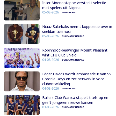
Inter Moengotapoe versterkt selectie
met spelers uit Nigeria
05-08-2026
WATERKANT
Niaaz Salarbaks neemt koppositie over in
sneldamtoernooi
05-08-2026
SURINAME HERALD
Robinhood-bedwinger Mount Pleasant
wint CFU Club Shield
04-08-2026
SURINAME HERALD
Edgar Davids wordt ambassadeur van SV
Coronie Boys en zet netwerk in voor
clubontwikkeling
04-08-2026
WATERKANT
Ballers Club Wanica stapelt titels op en
geeft jongeren nieuwe kansen
03-08-2026
SURINAME HERALD