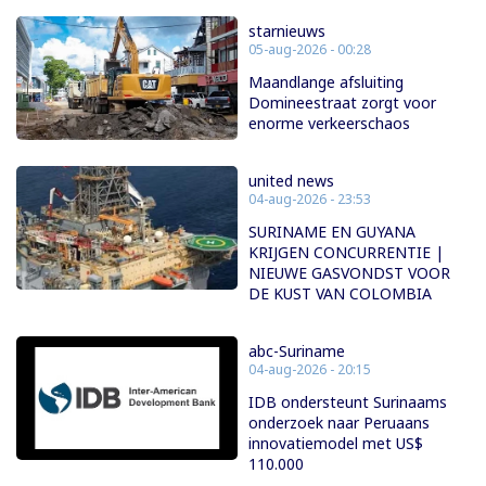
starnieuws
05-aug-2026 - 00:28
Maandlange afsluiting
Domineestraat zorgt voor
enorme verkeerschaos
united news
04-aug-2026 - 23:53
SURINAME EN GUYANA
KRIJGEN CONCURRENTIE |
NIEUWE GASVONDST VOOR
DE KUST VAN COLOMBIA
abc-Suriname
04-aug-2026 - 20:15
IDB ondersteunt Surinaams
onderzoek naar Peruaans
innovatiemodel met US$
110.000