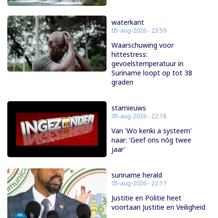
waterkant
05-aug-2026 - 23:59
Waarschuwing voor
hittestress:
gevoelstemperatuur in
Suriname loopt op tot 38
graden
starnieuws
05-aug-2026 - 22:18
Van 'Wo kenki a systeem'
naar: 'Geef ons nóg twee
jaar'
suriname herald
05-aug-2026 - 22:17
Justitie en Politie heet
voortaan Justitie en Veiligheid