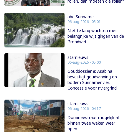
rollen, dan moeten die rollen”
abc-Suriname
06-aug-2026 - 05:01
Niet te lang wachten met
belangrijke wijzigingen van de
Grondwet
starnieuws
06-aug-2026 - 05:00
Gouddossier 8: Asabina
bevestigt goudwinning op
bodem Surinamerivier:
Concessie voor riviergrind
starnieuws
06-aug-2026 - 04:17
Domineestraat mogelijk al
binnen twee weken weer
open