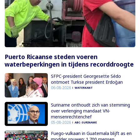
Puerto Ricaanse steden voeren
waterbeperkingen in tijdens recorddroogte
SFPC-president Georgesette Sédo
ontmoet Turkse president Erdoğan
06-08-2026
WATERKANT
Suriname onthoudt zich van stemming
over verlenging mandaat VN-
mensenrechtenchef
05-08-2026
ABC-SURINAME
Fuego-vulkaan in Guatemala blijft as en
modder spuwen; 1.700 mensen