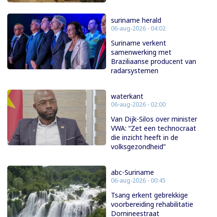
suriname herald
06-aug-2026 - 04:02
Suriname verkent
samenwerking met
Braziliaanse producent van
radarsystemen
waterkant
06-aug-2026 - 02:00
Van Dijk-Silos over minister
VWA: “Zet een technocraat
die inzicht heeft in de
volksgezondheid”
abc-Suriname
06-aug-2026 - 00:45
Tsang erkent gebrekkige
voorbereiding rehabilitatie
Domineestraat