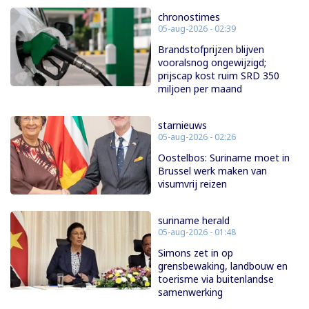
chronostimes
05-aug-2026 - 02:39
Brandstofprijzen blijven
vooralsnog ongewijzigd;
prijscap kost ruim SRD 350
miljoen per maand
starnieuws
05-aug-2026 - 02:26
Oostelbos: Suriname moet in
Brussel werk maken van
visumvrij reizen
suriname herald
05-aug-2026 - 01:48
Simons zet in op
grensbewaking, landbouw en
toerisme via buitenlandse
samenwerking