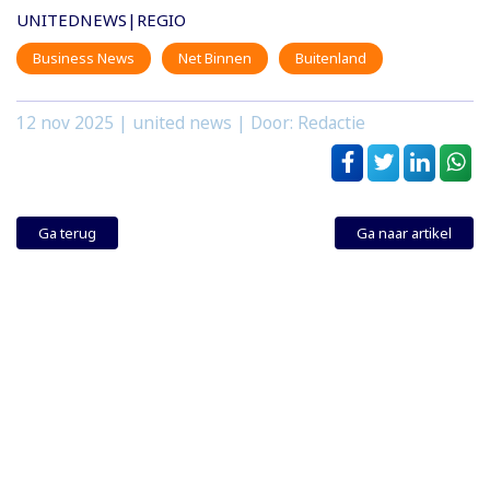
UNITEDNEWS|REGIO
Business News
Net Binnen
Buitenland
12 nov 2025
| united news | Door: Redactie
Ga terug
Ga naar artikel