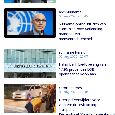
abc-Suriname
05-aug-2026 - 20:45
Suriname onthoudt zich van
stemming over verlenging
mandaat VN-
mensenrechtenchef
suriname herald
05-aug-2026 - 20:07
Hakrinbank biedt belang van
17,96 procent in DSB
openbaar te koop aan
chronostimes
05-aug-2026 - 19:38
Drempel verwijderd voor
vlottere doorstroming op
kruispunt
Keizerstraat/Zwartenhovenbrugs