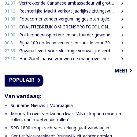
02:07
- Vertrekkende Canadese ambassadeur wil grotere rol voor Canada in Suriname
01:12
- Rechterlijke Macht verkort jaarlijkse zittingsvrije periode naar één maand
01:08
- Foodcorner zonder vergunning gesloten tijdens derde dag integrale controles
01:02
- COALITIEBREUK OM GRENSPROTOCOL ONWAARSCHIJNLIJK
01:00
- Politieonderinspecteur en bestuurder gewond nadat auto over de kop slaat
00:31
- Bijna 100 doden in verkeer en suïcide voor 2026 is veel te veel’, zegt Lau
23:39
- Guyana levert voortvluchtige vrouwelijke verdachte in mensenhandel uit aan Suriname
23:10
- Hoe Gambiaanse vrouwen de mangroves herstellen die Banjul beschermen
MEER
POPULAIR
Van vandaag:
Suriname Nieuws | Voorpagina
Monorath over verdwenen kwik: “Als er koppen moeten
rollen, dan moeten die rollen”
SRD 1800 koopkrachtversterking gaat vandaag in
Gentle: 'Vice-president Brunswijk zit achter ontslag