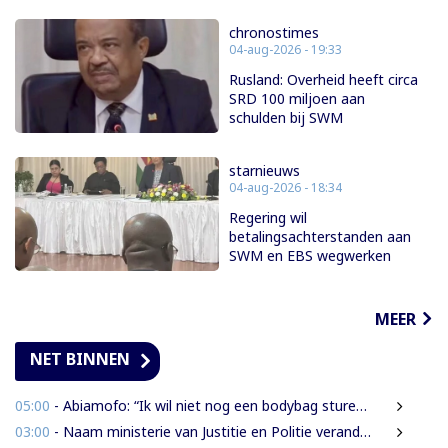
chronostimes
04-aug-2026 - 19:33
Rusland: Overheid heeft circa
SRD 100 miljoen aan
schulden bij SWM
starnieuws
04-aug-2026 - 18:34
Regering wil
betalingsachterstanden aan
SWM en EBS wegwerken
MEER
NET BINNEN
05:00
- Abiamofo: “Ik wil niet nog een bodybag sturen naar dat gebied”
03:00
- Naam ministerie van Justitie en Politie verandert naar Justitie en Veiligheid