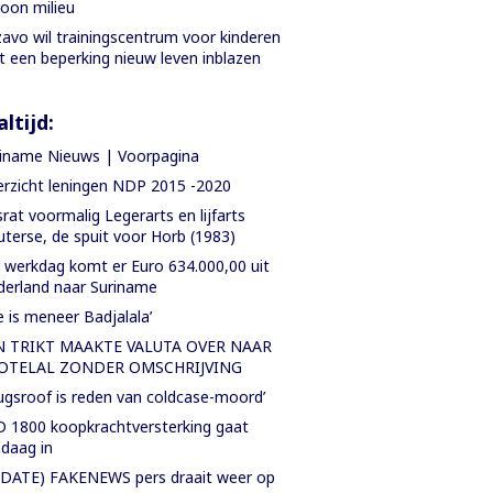
oon milieu
avo wil trainingscentrum voor kinderen
 een beperking nieuw leven inblazen
ltijd:
iname Nieuws | Voorpagina
rzicht leningen NDP 2015 -2020
rat voormalig Legerarts en lijfarts
terse, de spuit voor Horb (1983)
 werkdag komt er Euro 634.000,00 uit
erland naar Suriname
e is meneer Badjalala’
N TRIKT MAAKTE VALUTA OVER NAAR
OTELAL ZONDER OMSCHRIJVING
ugsroof is reden van coldcase-moord’
 1800 koopkrachtversterking gaat
daag in
DATE) FAKENEWS pers draait weer op