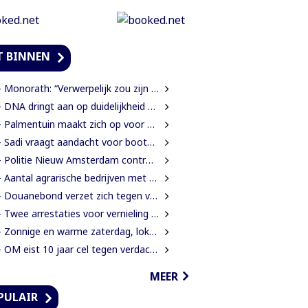
T BINNEN
onorath: “Verwerpelijk zou zijn wanneer we de dingen zouden bedekken met de mantel der liefde”
DNA dringt aan op duidelijkheid over oorzaak massale vissterfte
Palmentuin maakt zich op voor kleurrijke viering Dag der Inheemsen
Sadi vraagt aandacht voor boothouders en overbelasting Wijdenboschbrug
Politie Nieuw Amsterdam controleert vissersvaartuigen op de rivier
 Aantal agrarische bedrijven met 41 procent gegroeid
Douanebond verzet zich tegen verlies ambtenarenstatus bij wijziging Wet Belastingdienst
Twee arrestaties voor vernieling glasvezelkabels Telesur; maskers en kabelknipper gevonden
 Zonnige en warme zaterdag, lokaal kans op een bui
OM eist 10 jaar cel tegen verdachte voor verkrachting, vrijheidsberoving en mishandeling
MEER
PULAIR