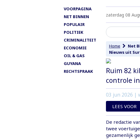
VOORPAGINA
zaterdag 08 Aug
NET BINNEN
POPULAIR
POLITIEK
CRIMINALITEIT
Home
Net B
ECONOMIE
Nieuws uit Su
OIL & GAS
GUYANA
Ruim 82 ki
RECHTSPRAAK
controle i
03 jun 2026
| w
LEES VOOR
De redactie va
twee voertuige
gezamenlijk ge