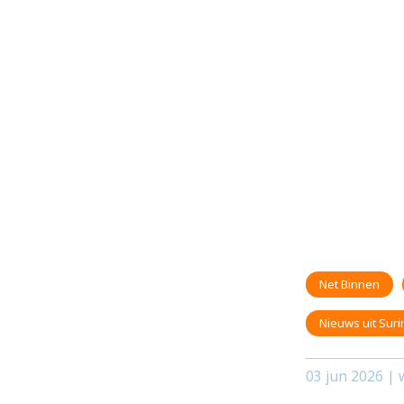
Net Binnen
Nieuws uit Sur
03 jun 2026
| w