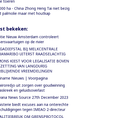
le toeren
000 ha - China Zhong Heng Tai niet bezig
 palmolie maar met houtkap
st bekeken:
itie Nieuw Amsterdam controleert
sersvaartuigen op de rivier
GADIEFSTAL BIJ MELKCENTRALE
RAMARIBO UITERST RAADSELACHTIG
MONS KIEST VOOR LEGALISATIE BOVEN
TZETTING VAN LANGDURIG
RBLIJVENDE VREEMDELINGEN
iname Nieuws | Voorpagina
iroredjo uit zorgen over goudwinning
askreek en geluidsoverlast
yana News Source 27th December 2023
isterie biedt excuses aan na onterechte
chuldigingen tegen IMEAO 2-directeur
ALITIEBREUK OM GRENSPROTOCOL