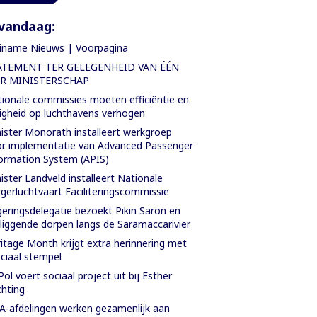
vandaag:
iname Nieuws | Voorpagina
ATEMENT TER GELEGENHEID VAN ÉÉN
AR MINISTERSCHAP
ionale commissies moeten efficiëntie en
ligheid op luchthavens verhogen
ister Monorath installeert werkgroep
r implementatie van Advanced Passenger
ormation System (APIS)
ister Landveld installeert Nationale
gerluchtvaart Faciliteringscommissie
eringsdelegatie bezoekt Pikin Saron en
iggende dorpen langs de Saramaccarivier
itage Month krijgt extra herinnering met
ciaal stempel
Pol voert sociaal project uit bij Esther
chting
-afdelingen werken gezamenlijk aan