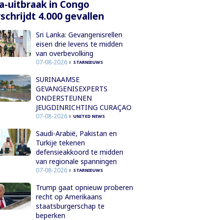
a-uitbraak in Congo
schrijdt 4.000 gevallen
Sri Lanka: Gevangenisrellen
eisen drie levens te midden
van overbevolking
07-08-2026
STARNIEUWS
SURINAAMSE
GEVANGENISEXPERTS
ONDERSTEUNEN
JEUGDINRICHTING CURAÇAO
07-08-2026
UNITED NEWS
Saudi-Arabië, Pakistan en
Turkije tekenen
defensieakkoord te midden
van regionale spanningen
07-08-2026
STARNIEUWS
Trump gaat opnieuw proberen
recht op Amerikaans
staatsburgerschap te
beperken