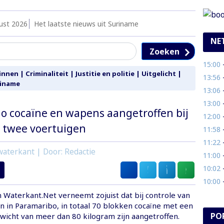
ust 2026
Het laatste nieuws uit Suriname
NE
Zoeken
15:00
- M
innen
|
Criminaliteit
|
Justitie en politie
|
Uitgelicht
|
13:56
- 
riname
13:06
- 
13:00
- 
lo cocaïne en wapens aangetroffen bij
12:00
- 
n twee voertuigen
11:58
-
11:22
- 
aterkant | Door: Redactie
11:00
- 
10:02
-
10:00
- 
n Waterkant.Net verneemt zojuist dat bij controle van
n in Paramaribo, in totaal 70 blokken cocaïne met een
PO
wicht van meer dan 80 kilogram zijn aangetroffen.