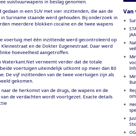
ee vuistvuurwapens in beslag genomen.
Van 
 gedaan in een SUV met vier inzittenden, die aan de
in Suriname staande werd gehouden. Bij onderzoek in
Sur
erden meerdere blokken cocaïne en de twee wapens
ST
JA
 voertuig met één inzittende werd gecontroleerd op
Nat
 Kleinestraat en de Dokter Eugenestraat. Daar werd
vei
linke hoeveelheid aangetroffen.
Min
n Waterkant.Net verneemt verder dat de totale
voo
 beide voertuigen uiteindelijk uitkomt op meer dan 80
Inf
e. De vijf inzittenden van de twee voertuigen zijn als
Min
beeld gekomen.
Bur
naar de herkomst van de drugs, de wapens en de
Reg
oml
van de verdachten wordt voortgezet. Exacte details
ctie
Her
spe
Jus
Sti
OGA