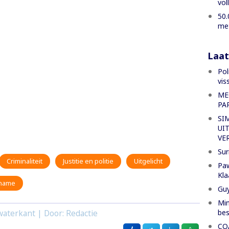
vol
50.
met
Laat
Pol
vis
ME
PA
SI
UI
VE
Sur
Criminaliteit
Justitie en politie
Uitgelicht
Paw
Kla
iname
Gu
Min
bes
aterkant | Door: Redactie
CO