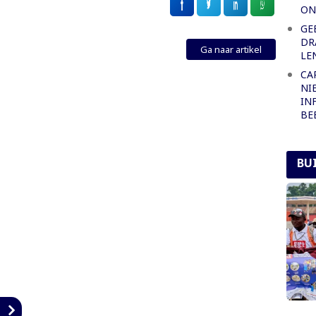
ON
GE
DR
Ga naar artikel
LE
CA
NI
IN
BE
BU
n