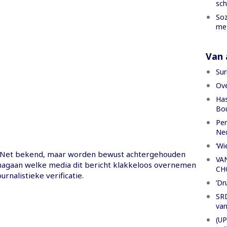
sch
Soz
met
Van a
Sur
Ove
Has
Bou
Per
Ned
‘Wi
.Net bekend, maar worden bewust achtergehouden
VA
agaan welke media dit bericht klakkeloos overnemen
CH
urnalistieke verificatie.
’Dr
SRD
van
(UP