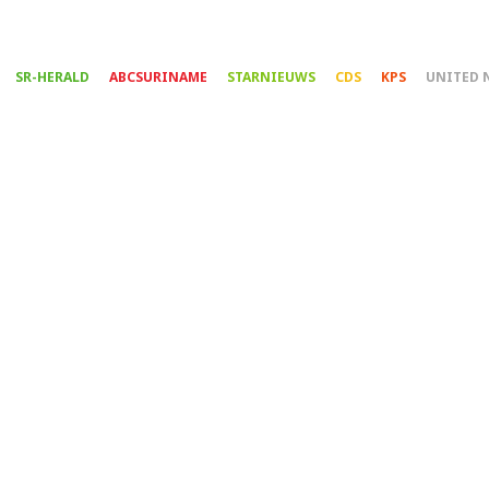
Overslaan
en
naar
SR-HERALD
ABCSURINAME
STARNIEUWS
CDS
KPS
UNITED 
de
inhoud
gaan