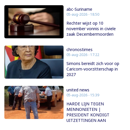
abc-Suriname
05-aug-2026 - 18:50
Rechter wijst op 10
november vonnis in civiele
zaak Decembermoorden
chronostimes
05-aug-2026 - 17:22
Simons bereidt zich voor op
Caricom-voorzitterschap in
2027
united news
05-aug-2026 - 15:39
HARDE LIJN TEGEN
MENNONIETEN |
PRESIDENT KONDIGT
UITZETTINGEN AAN