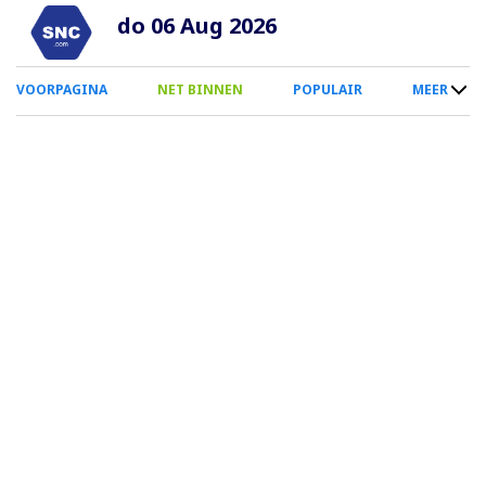
Overslaan
do 06 Aug 2026
en
naar
0
VOORPAGINA
NET BINNEN
POPULAIR
MEER
de
Smartphone
inhoud
Menu
gaan