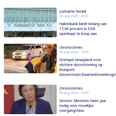
suriname herald
05-aug-2026 - 20:07
Hakrinbank biedt belang van
17,96 procent in DSB
openbaar te koop aan
chronostimes
05-aug-2026 - 19:38
Drempel verwijderd voor
vlottere doorstroming op
kruispunt
Keizerstraat/Zwartenhovenbrugs
chronostimes
05-aug-2026 - 19:30
Simons: Minstens twee jaar
nodig voor moeilijke
overgangsfase