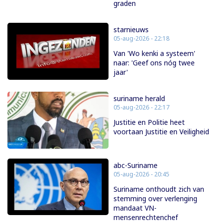
graden
starnieuws
05-aug-2026 - 22:18
Van 'Wo kenki a systeem'
naar: 'Geef ons nóg twee
jaar'
suriname herald
05-aug-2026 - 22:17
Justitie en Politie heet
voortaan Justitie en Veiligheid
abc-Suriname
05-aug-2026 - 20:45
Suriname onthoudt zich van
stemming over verlenging
mandaat VN-
mensenrechtenchef