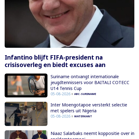
Infantino blijft FIFA-president na
crisisoverleg en biedt excuses aan
Suriname ontvangt internationale
jeugdtennissers voor BAITALI COTECC
U14 Tennis Cup
05-08-2026
ABC-SURINAME
Inter Moengotapoe versterkt selectie
met spelers uit Nigeria
05-08-2026
WATERKANT
Niaaz Salarbaks neemt koppositie over in