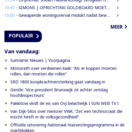
15:47
- SIMONS | OPRICHTING GOLDBOARD MOET GOUDSECTOR ORDENEN EN STAATSINKOMSTEN VERHOGEN
15:00
- Gewapende woningoverval mislukt nadat bewoners en buren alarm slaan
MEER
POPULAIR
Van vandaag:
Suriname Nieuws | Voorpagina
Monorath over verdwenen kwik: “Als er koppen moeten
rollen, dan moeten die rollen”
SRD 1800 koopkrachtversterking gaat vandaag in
Gentle: 'Vice-president Brunswijk zit achter ontslag
hoofdinspecteurs'
Pakkitow vindt de eis van OvJ belachelijk I SUN WEB TV I
Van Dijk-Silos over minister VWA: “Zet een technocraat die
inzicht heeft in de volksgezondheid”
Officiële uitvoering Nationaal Huisvestingsprogramma in de
startblokken