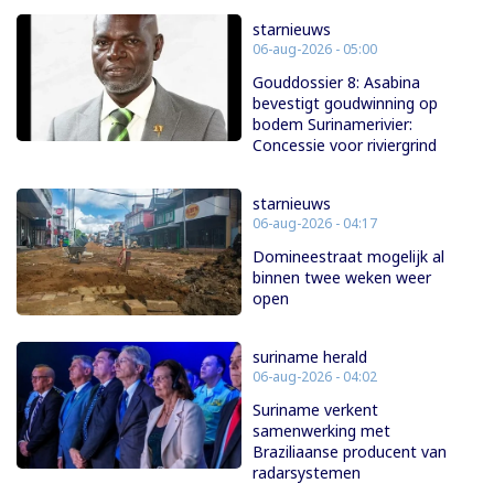
starnieuws
06-aug-2026 - 05:00
Gouddossier 8: Asabina
bevestigt goudwinning op
bodem Surinamerivier:
Concessie voor riviergrind
starnieuws
06-aug-2026 - 04:17
Domineestraat mogelijk al
binnen twee weken weer
open
suriname herald
06-aug-2026 - 04:02
Suriname verkent
samenwerking met
Braziliaanse producent van
radarsystemen