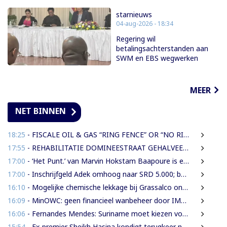
starnieuws
04-aug-2026 - 18:34
Regering wil
betalingsachterstanden aan
SWM en EBS wegwerken
MEER
NET BINNEN
18:25
- FISCALE OIL & GAS “RING FENCE” OR “NO RING FENCE”? THAT IS THE QUESTION!
17:55
- REHABILITATIE DOMINEESTRAAT GEHALVEERD TOT TWEE WEKEN NA ERNSTIGE VERKEERSCHAOS
17:00
- ‘Het Punt.’ van Marvin Hokstam Baapoure is een thriller die je niet meer loslaat
17:00
- Inschrijfgeld Adek omhoog naar SRD 5.000; betalingsregeling van drie naar twee termijnen
16:10
- Mogelijke chemische lekkage bij Grassalco onderzocht als oorzaak vissterfte
16:09
- MinOWC: geen financieel wanbeheer door IMEAO-2-directeur, wel procedurele fouten
16:06
- Fernandes Mendes: Suriname moet kiezen voor presidentieel of parlementair stelsel
15:54
- Ex-premier Sheikh Hasina kondigt terugkeer naar Bangladesh aan ondanks doodstraf