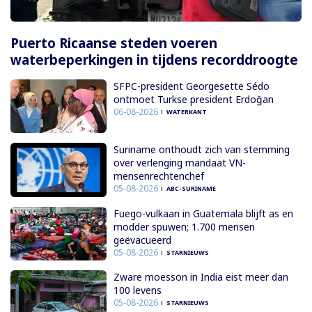
Puerto Ricaanse steden voeren
waterbeperkingen in tijdens recorddroogte
SFPC-president Georgesette Sédo
ontmoet Turkse president Erdoğan
06-08-2026
WATERKANT
Suriname onthoudt zich van stemming
over verlenging mandaat VN-
mensenrechtenchef
05-08-2026
ABC-SURINAME
Fuego-vulkaan in Guatemala blijft as en
modder spuwen; 1.700 mensen
geëvacueerd
05-08-2026
STARNIEUWS
Zware moesson in India eist meer dan
100 levens
05-08-2026
STARNIEUWS