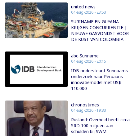
united news
04-aug-2026 - 23:53
SURINAME EN GUYANA
KRIJGEN CONCURRENTIE |
NIEUWE GASVONDST VOOR
DE KUST VAN COLOMBIA
abc-Suriname
04-aug-2026 - 20:15
IDB ondersteunt Surinaams
onderzoek naar Peruaans
innovatiemodel met US$
110.000
chronostimes
04-aug-2026 - 19:33
Rusland: Overheid heeft circa
SRD 100 miljoen aan
schulden bij SWM