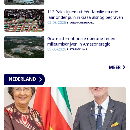
112 Palestijnen uit één familie na drie
jaar onder puin in Gaza alsnog begraven
05-08-2026
SURINAME HERALD
Grote internationale operatie tegen
milieumisdrijven in Amazoneregio
05-08-2026
STARNIEUWS
MEER
NEDERLAND