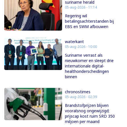
suriname herald
05-aug-2026 - 11:14
Regering wil
betalingsachterstanden bij
EBS en SWM afbouwen
waterkant
05-aug-2026 - 10:00
Suriname verrast als
nieuwkomer en sleept drie
internationale digital-
healthonderscheidingen
binnen
chronostimes
05-aug-2026 - 02:39
Brandstofprijzen blijven
vooralsnog ongewijzigd;
prijscap kost ruim SRD 350
miljoen per maand