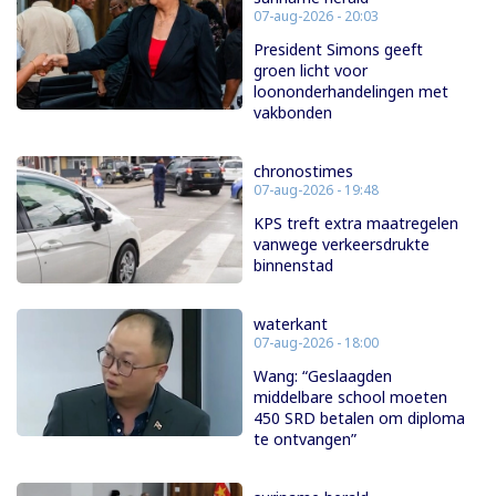
07-aug-2026 - 20:03
President Simons geeft
groen licht voor
loononderhandelingen met
vakbonden
chronostimes
07-aug-2026 - 19:48
KPS treft extra maatregelen
vanwege verkeersdrukte
binnenstad
waterkant
07-aug-2026 - 18:00
Wang: “Geslaagden
middelbare school moeten
450 SRD betalen om diploma
te ontvangen”