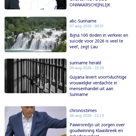
ONWAARSCHIJNLIJK
abc-Suriname
07-aug-2026 - 00:31
Bijna 100 doden in verkeer en
suïcide voor 2026 is veel te
veel’, zegt Lau
suriname herald
06-aug-2026 - 23:39
Guyana levert voortvluchtige
vrouwelijke verdachte in
mensenhandel uit aan
Suriname
chronostimes
06-aug-2026 - 22:10
Pawiroredjo uit zorgen over
goudwinning Klaaskreek en