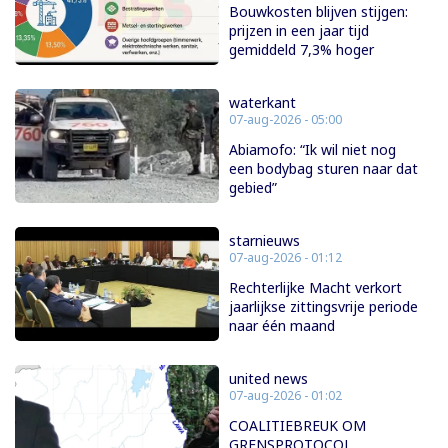
Bouwkosten blijven stijgen:
prijzen in een jaar tijd
gemiddeld 7,3% hoger
waterkant
07-aug-2026 - 05:00
Abiamofo: “Ik wil niet nog
een bodybag sturen naar dat
gebied”
starnieuws
07-aug-2026 - 01:12
Rechterlijke Macht verkort
jaarlijkse zittingsvrije periode
naar één maand
united news
07-aug-2026 - 01:02
COALITIEBREUK OM
GRENSPROTOCOL