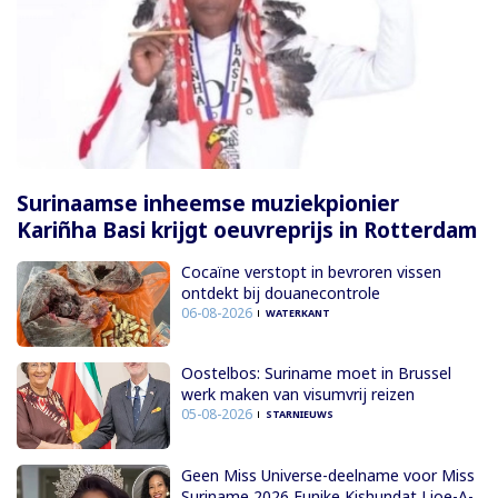
Surinaamse inheemse muziekpionier
Kariñha Basi krijgt oeuvreprijs in Rotterdam
Cocaïne verstopt in bevroren vissen
ontdekt bij douanecontrole
06-08-2026
WATERKANT
Oostelbos: Suriname moet in Brussel
werk maken van visumvrij reizen
05-08-2026
STARNIEUWS
Geen Miss Universe-deelname voor Miss
Suriname 2026 Eunike Kishundat Lioe-A-