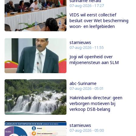
suriname herald
07-aug-2026 - 17:27
VIDS wil eerst collectief
besluit over Wet bescherming
woon- en leefgebieden
starnieuws
07-aug-2026 - 11:55
Jogi wil openheid over
miljoenensteun aan SLM
abc-Suriname
07-aug-2026 - 05:01
Hakrinbank-directeur: geen
verborgen motieven bij
verkoop DSB-belang
starnieuws
07-aug-2026 - 05:00