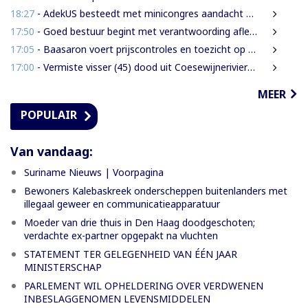
18:27
- AdekUS besteedt met minicongres aandacht aan cultureel erfgoed
17:50
- Goed bestuur begint met verantwoording afleggen
17:05
- Baasaron voert prijscontroles en toezicht op voedselveiligheid op
17:00
- Vermiste visser (45) dood uit Coesewijnerivier gehaald
MEER
POPULAIR
Van vandaag:
Suriname Nieuws | Voorpagina
Bewoners Kalebaskreek onderscheppen buitenlanders met
illegaal geweer en communicatieapparatuur
Moeder van drie thuis in Den Haag doodgeschoten;
verdachte ex-partner opgepakt na vluchten
STATEMENT TER GELEGENHEID VAN ÉÉN JAAR
MINISTERSCHAP
PARLEMENT WIL OPHELDERING OVER VERDWENEN
INBESLAGGENOMEN LEVENSMIDDELEN