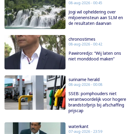
08-aug-2026 - 00:45
Jogi wil opheldering over
miljoenensteun aan SLM en
de resultaten daarvan
chronostimes
08-aug-2026 - 00:42
Pawiroredjo: “Wij laten ons
niet monddood maken”
suriname herald
08-aug-2026 - 00:08
SSEB: pomphouders niet
verantwoordelijk voor hogere
brandstofprijs bij afschaffing
prijscap
waterkant
07-aug-2026 - 23:59