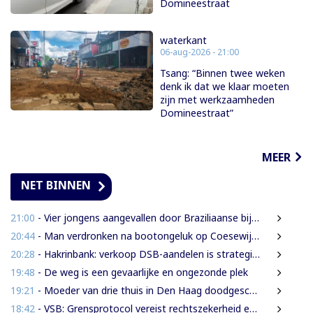
Domineestraat
waterkant
06-aug-2026 - 21:00
Tsang: “Binnen twee weken
denk ik dat we klaar moeten
zijn met werkzaamheden
Domineestraat”
MEER
NET BINNEN
21:00
- Vier jongens aangevallen door Braziliaanse bijen tijdens leguanenjacht
20:44
- Man verdronken na bootongeluk op Coesewijnerivier
20:28
- Hakrinbank: verkoop DSB-aandelen is strategische keuze
19:48
- De weg is een gevaarlijke en ongezonde plek
19:21
- Moeder van drie thuis in Den Haag doodgeschoten; verdachte ex-partner opgepakt na vluchten
18:42
- VSB: Grensprotocol vereist rechtszekerheid en harde waarborgen