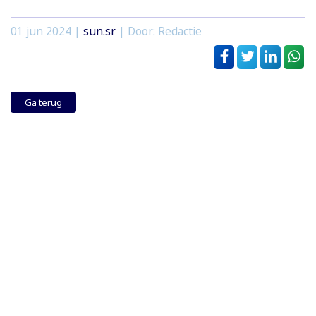
01 jun 2024
|
sun.sr
| Door: Redactie
Ga terug