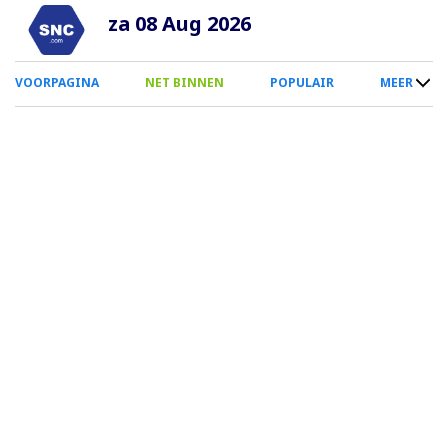
Overslaan
za 08 Aug 2026
en
naar
0
VOORPAGINA
NET BINNEN
POPULAIR
MEER
de
Smartphone
inhoud
Menu
gaan