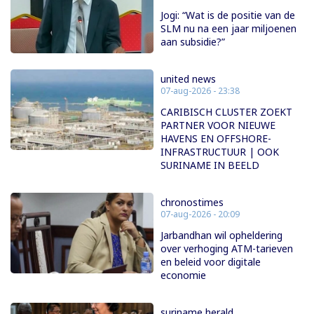
Jogi: “Wat is de positie van de
SLM nu na een jaar miljoenen
aan subsidie?”
united news
07-aug-2026 - 23:38
CARIBISCH CLUSTER ZOEKT
PARTNER VOOR NIEUWE
HAVENS EN OFFSHORE-
INFRASTRUCTUUR | OOK
SURINAME IN BEELD
chronostimes
07-aug-2026 - 20:09
Jarbandhan wil opheldering
over verhoging ATM-tarieven
en beleid voor digitale
economie
suriname herald