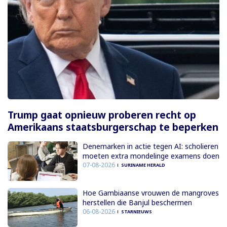
Trump gaat opnieuw proberen recht op
Amerikaans staatsburgerschap te beperken
Denemarken in actie tegen AI: scholieren
moeten extra mondelinge examens doen
07-08-2026
SURINAME HERALD
Hoe Gambiaanse vrouwen de mangroves
herstellen die Banjul beschermen
06-08-2026
STARNIEUWS