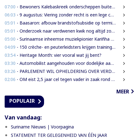
07:00
- Bewoners Kalebaskreek onderscheppen buitenlanders met illegaal geweer en communicatieapparatuur
06:03
- 9 augustus: Viering zonder recht is een lege ceremonie
05:01
- Baasaron: afbouw brandstofsubsidie op termijn onvermijdelijk
05:01
- Onderzoek naar verdwenen kwik nog altijd zonder resultaat
05:00
- Surinaamse inheemse muziekpionier Kariñha Basi krijgt oeuvreprijs in Rotterdam
04:09
- 150 crèche- en peuterleidsters krijgen training in verkeerseducatie
03:54
- Heritage Month: vier vooral wat jij bent?
03:30
- Automobilist aangehouden voor dodelijke aanrijding met voetganger en doorrijden na ongeval
03:26
- PARLEMENT WIL OPHELDERING OVER VERDWENEN INBESLAGGENOMEN LEVENSMIDDELEN
02:06
- OM eist 2,5 jaar cel tegen vader in zaak rond mishandeling en verwaarlozing
MEER
POPULAIR
Van vandaag:
Suriname Nieuws | Voorpagina
STATEMENT TER GELEGENHEID VAN ÉÉN JAAR