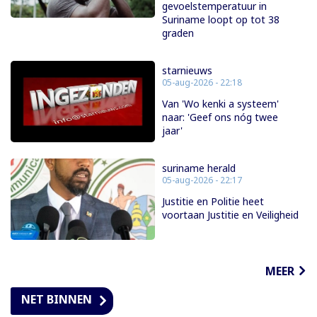
gevoelstemperatuur in
Suriname loopt op tot 38
graden
starnieuws
05-aug-2026 - 22:18
Van 'Wo kenki a systeem'
naar: 'Geef ons nóg twee
jaar'
suriname herald
05-aug-2026 - 22:17
Justitie en Politie heet
voortaan Justitie en Veiligheid
MEER
NET BINNEN