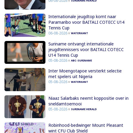
06-08-2026
SURINAME HERALD
Internationale jeugdtop komt naar
Paramaribo voor BAITALI COTECC U14
Tennis Cup
06-08-2026
WATERKANT
Suriname ontvangt internationale
jeugdtennissers voor BAITALI COTECC
U14 Tennis Cup
05-08-2026
ABC-SURINAME
Inter Moengotapoe versterkt selectie
met spelers uit Nigeria
05-08-2026
WATERKANT
Niaaz Salarbaks neemt koppositie over in
sneldamtoernooi
05-08-2026
SURINAME HERALD
Robinhood-bedwinger Mount Pleasant
wint CFU Club Shield