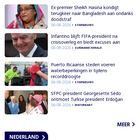
Ex-premier Sheikh Hasina kondigt
terugkeer naar Bangladesh aan ondanks
doodstraf
06-08-2026
STARNIEUWS
Infantino blijft FIFA-president na
crisisoverleg en biedt excuses aan
06-08-2026
SURINAME HERALD
Puerto Ricaanse steden voeren
waterbeperkingen in tijdens
recorddroogte
06-08-2026
STARNIEUWS
SFPC-president Georgesette Sédo
ontmoet Turkse president Erdoğan
06-08-2026
WATERKANT
MEER
NEDERLAND