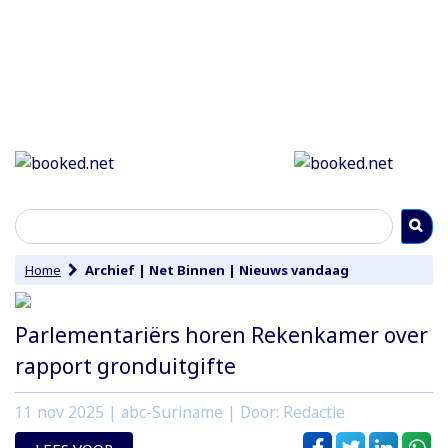
Home
Archief
|
Net Binnen
|
Nieuws vandaag
Parlementariërs horen Rekenkamer over
rapport gronduitgifte
11 nov 2025
| abc-Suriname | Door: Redactie