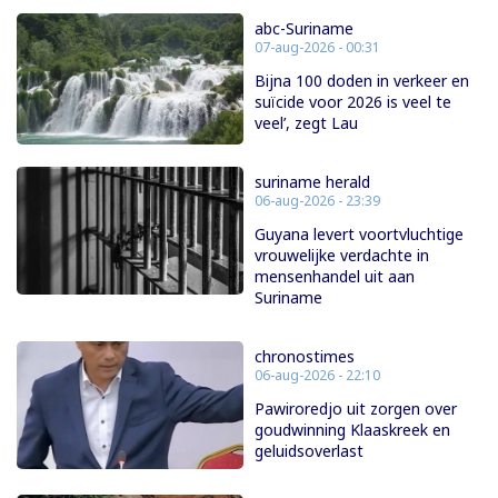
abc-Suriname
07-aug-2026 - 00:31
Bijna 100 doden in verkeer en
suïcide voor 2026 is veel te
veel’, zegt Lau
suriname herald
06-aug-2026 - 23:39
Guyana levert voortvluchtige
vrouwelijke verdachte in
mensenhandel uit aan
Suriname
chronostimes
06-aug-2026 - 22:10
Pawiroredjo uit zorgen over
goudwinning Klaaskreek en
geluidsoverlast