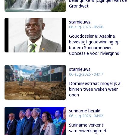
belangrijke wijzigingen van de
Grondwet
starnieuws
06-aug-2026 - 05:00
Gouddossier 8: Asabina
bevestigt goudwinning op
bodem Surinamerivier:
Concessie voor riviergrind
starnieuws
06-aug-2026 - 04:17
Domineestraat mogelijk al
binnen twee weken weer
open
suriname herald
06-aug-2026 - 04:02
Suriname verkent
samenwerking met