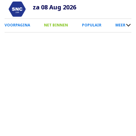
Overslaan
za 08 Aug 2026
en
naar
0
VOORPAGINA
NET BINNEN
POPULAIR
MEER
de
Smartphone
inhoud
Menu
gaan