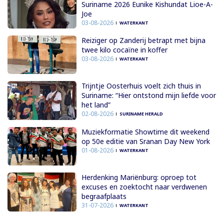
Suriname 2026 Eunike Kishundat Lioe-A-
Joe
03-08-2026
WATERKANT
Reiziger op Zanderij betrapt met bijna
twee kilo cocaïne in koffer
03-08-2026
WATERKANT
Trijntje Oosterhuis voelt zich thuis in
Suriname: “Hier ontstond mijn liefde voor
het land”
02-08-2026
SURINAME HERALD
Muziekformatie Showtime dit weekend
op 50e editie van Sranan Day New York
01-08-2026
WATERKANT
Herdenking Mariënburg: oproep tot
excuses en zoektocht naar verdwenen
begraafplaats
31-07-2026
WATERKANT