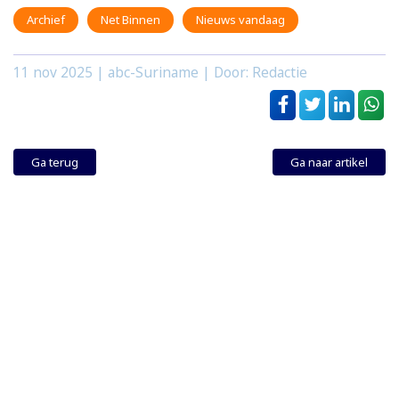
Archief
Net Binnen
Nieuws vandaag
11 nov 2025
| abc-Suriname | Door: Redactie
Ga terug
Ga naar artikel