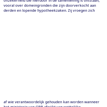
onzekerheid die hierdoor in de samenleving is ontstaan,
vooral over domeingronden die zijn doorverkocht aan
derden en lopende hypotheekzaken. Zij vroegen zich
af wie verantwoordelijk gehouden kan worden wanneer
het ministerie van GBB afwijkt van wettelijke