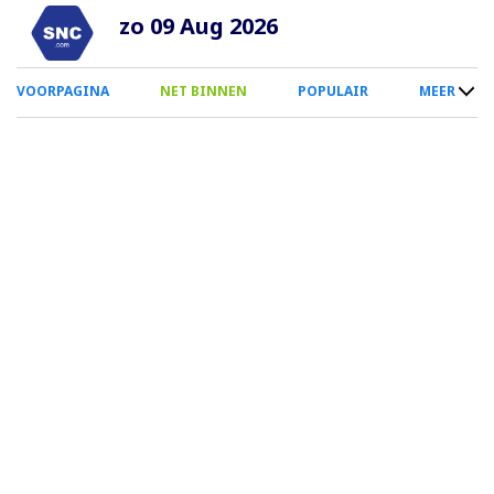
Overslaan
zo 09 Aug 2026
en
naar
0
VOORPAGINA
NET BINNEN
POPULAIR
MEER
de
Smartphone
inhoud
Menu
gaan