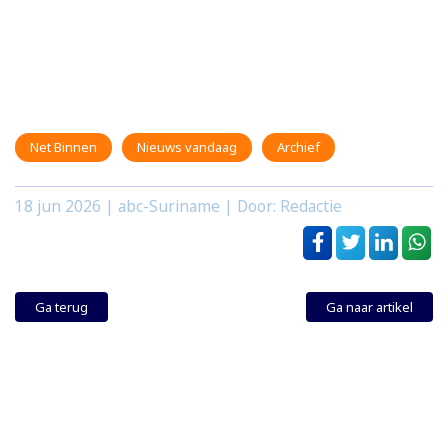
Net Binnen
Nieuws vandaag
Archief
18 jun 2026
| abc-Suriname | Door: Redactie
Ga terug
Ga naar artikel