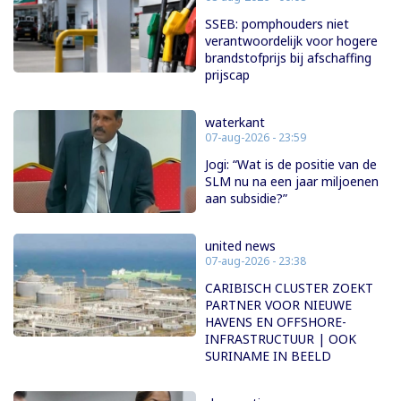
SSEB: pomphouders niet
verantwoordelijk voor hogere
brandstofprijs bij afschaffing
prijscap
waterkant
07-aug-2026 - 23:59
Jogi: “Wat is de positie van de
SLM nu na een jaar miljoenen
aan subsidie?”
united news
07-aug-2026 - 23:38
CARIBISCH CLUSTER ZOEKT
PARTNER VOOR NIEUWE
HAVENS EN OFFSHORE-
INFRASTRUCTUUR | OOK
SURINAME IN BEELD