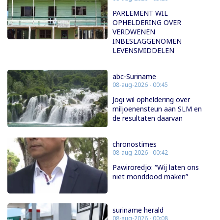
PARLEMENT WIL
OPHELDERING OVER
VERDWENEN
INBESLAGGENOMEN
LEVENSMIDDELEN
abc-Suriname
08-aug-2026 - 00:45
Jogi wil opheldering over
miljoenensteun aan SLM en
de resultaten daarvan
chronostimes
08-aug-2026 - 00:42
Pawiroredjo: “Wij laten ons
niet monddood maken”
suriname herald
08-aug-2026 - 00:08