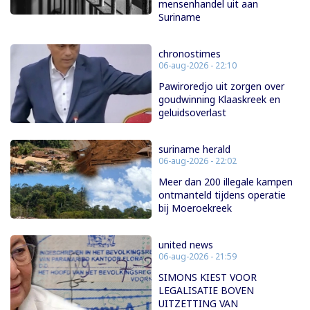
mensenhandel uit aan
Suriname
chronostimes
06-aug-2026 - 22:10
Pawiroredjo uit zorgen over
goudwinning Klaaskreek en
geluidsoverlast
suriname herald
06-aug-2026 - 22:02
Meer dan 200 illegale kampen
ontmanteld tijdens operatie
bij Moeroekreek
united news
06-aug-2026 - 21:59
SIMONS KIEST VOOR
LEGALISATIE BOVEN
UITZETTING VAN