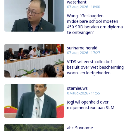
waterkant
07-aug-2026 - 18:00
Wang: “Geslaagden
middelbare school moeten
450 SRD betalen om diploma
te ontvangen”
suriname herald
07-aug-2026 - 17:27
VIDS wil eerst collectief
besluit over Wet bescherming
woon- en leefgebieden
starnieuws
07-aug-2026 - 11:55
Jogi wil openheid over
miljoenensteun aan SLM
abc-Suriname