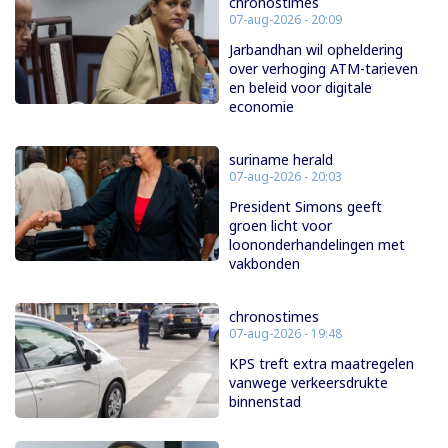
chronostimes
07-aug-2026 - 20:09
Jarbandhan wil opheldering
over verhoging ATM-tarieven
en beleid voor digitale
economie
suriname herald
07-aug-2026 - 20:03
President Simons geeft
groen licht voor
loononderhandelingen met
vakbonden
chronostimes
07-aug-2026 - 19:48
KPS treft extra maatregelen
vanwege verkeersdrukte
binnenstad