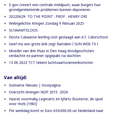
E-gov creeert een centrale meldpunt, waar burgers hun
grondgerelateerde problemen kunnen deponeren
20220629- TO THE POINT : PROF . HENRY ORI
Welingelichte Kringen Zondag 9 februari 2025
SCHAAMTELOOS
Eerste Cubaanse leerling ooit geslaagd aan A.T. Calorschool
Geef me een grote brik zegt Ramdien I SUN WEB TV I
Moeder van drie thuis in Den Haag doodgeschoten;
verdachte ex-partner opgepakt na vluchten
13 06 2023 TCT tekent luchtvaartovereenkomsten
Van altijd:
Suriname Nieuws | Voorpagina
Overzicht leningen NDP 2015 -2020
Hasrat voormalig Legerarts en lijfarts Bouterse, de spuit
voor Horb (1983)
Per werkdag komt er Euro 634.000,00 uit Nederland naar