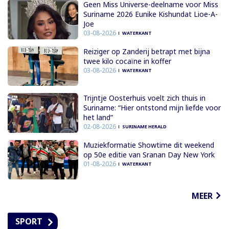
Geen Miss Universe-deelname voor Miss
Suriname 2026 Eunike Kishundat Lioe-A-
Joe
03-08-2026
WATERKANT
Reiziger op Zanderij betrapt met bijna
twee kilo cocaïne in koffer
03-08-2026
WATERKANT
Trijntje Oosterhuis voelt zich thuis in
Suriname: “Hier ontstond mijn liefde voor
het land”
02-08-2026
SURINAME HERALD
Muziekformatie Showtime dit weekend
op 50e editie van Sranan Day New York
01-08-2026
WATERKANT
MEER
SPORT