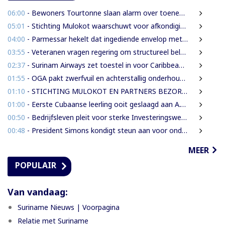
06:00
- Bewoners Tourtonne slaan alarm over toenemende prostitutie, drugshandel en overlast door vreemdelingen
05:01
- Stichting Mulokot waarschuwt voor afkondiging 5-kilometerstraalwet
04:00
- Parmessar hekelt dat ingediende envelop met vermogensinformatie van DNA-lid vermoedelijk is opengemaakt
03:55
- Veteranen vragen regering om structureel beleid en meer ondersteuning
02:37
- Surinam Airways zet toestel in voor Caribbean Premier League crickettoernooi
01:55
- OGA pakt zwerfvuil en achterstallig onderhoud gezamenlijk aan
01:10
- STICHTING MULOKOT EN PARTNERS BEZORGD OVER VOORGENOMEN AFKONDIGING 5-KILOMETER-STRAALWET
01:00
- Eerste Cubaanse leerling ooit geslaagd aan A.T. Calorschool
00:50
- Bedrijfsleven pleit voor sterke Investeringswet en onafhankelijke SITA
00:48
- President Simons kondigt steun aan voor onderzoek naar cultureel erfgoed
MEER
POPULAIR
Van vandaag:
Suriname Nieuws | Voorpagina
Relatie met Suriname