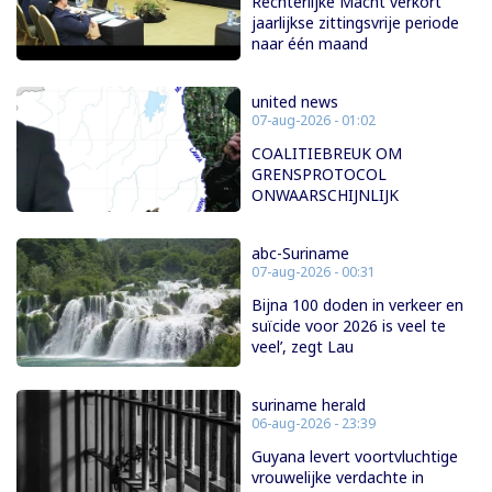
Rechterlijke Macht verkort
jaarlijkse zittingsvrije periode
naar één maand
united news
07-aug-2026 - 01:02
COALITIEBREUK OM
GRENSPROTOCOL
ONWAARSCHIJNLIJK
abc-Suriname
07-aug-2026 - 00:31
Bijna 100 doden in verkeer en
suïcide voor 2026 is veel te
veel’, zegt Lau
suriname herald
06-aug-2026 - 23:39
Guyana levert voortvluchtige
vrouwelijke verdachte in