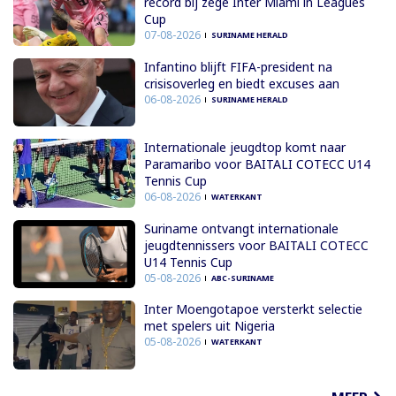
record bij zege Inter Miami in Leagues
Cup
07-08-2026
SURINAME HERALD
Infantino blijft FIFA-president na
crisisoverleg en biedt excuses aan
06-08-2026
SURINAME HERALD
Internationale jeugdtop komt naar
Paramaribo voor BAITALI COTECC U14
Tennis Cup
06-08-2026
WATERKANT
Suriname ontvangt internationale
jeugdtennissers voor BAITALI COTECC
U14 Tennis Cup
05-08-2026
ABC-SURINAME
Inter Moengotapoe versterkt selectie
met spelers uit Nigeria
05-08-2026
WATERKANT