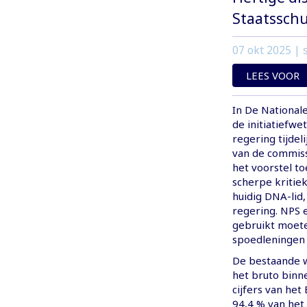
Staatsschu
07 okt 2025
| s
LEES VOOR
In De National
de initiatiefwe
regering tijde
van de commiss
het voorstel to
scherpe kritiek
huidig DNA-lid,
regering. NPS 
gebruikt moet
spoedleningen 
De bestaande w
het bruto binn
cijfers van het
94,4 % van het