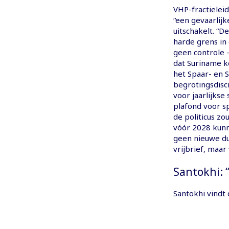
VHP-fractielei
“een gevaarlijke
uitschakelt. “D
harde grens in 
geen controle -
dat Suriname k
het Spaar- en 
begrotingsdisci
voor jaarlijks
plafond voor s
de politicus zo
vóór 2028 kunn
geen nieuwe du
vrijbrief, maar
Santokhi: 
Santokhi vindt 