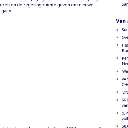
San
iseren en de regering ruimte geven om nieuwe
 gaan.
Van a
Sur
Ove
Has
Bou
Per
Ned
‘Wi
VA
CH
’Dr
SRD
van
(UP
vol
50.