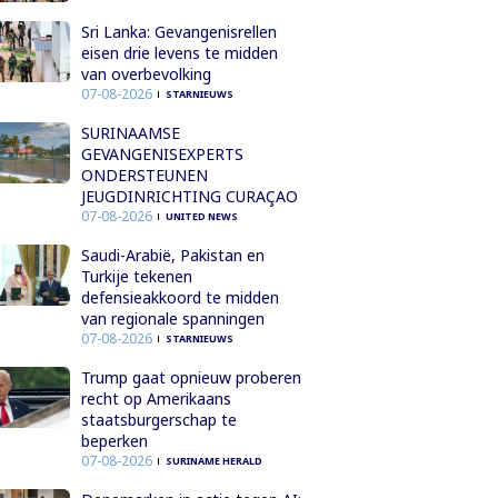
Sri Lanka: Gevangenisrellen
eisen drie levens te midden
van overbevolking
07-08-2026
STARNIEUWS
SURINAAMSE
GEVANGENISEXPERTS
ONDERSTEUNEN
JEUGDINRICHTING CURAÇAO
07-08-2026
UNITED NEWS
Saudi-Arabië, Pakistan en
Turkije tekenen
defensieakkoord te midden
van regionale spanningen
07-08-2026
STARNIEUWS
Trump gaat opnieuw proberen
recht op Amerikaans
staatsburgerschap te
beperken
07-08-2026
SURINAME HERALD