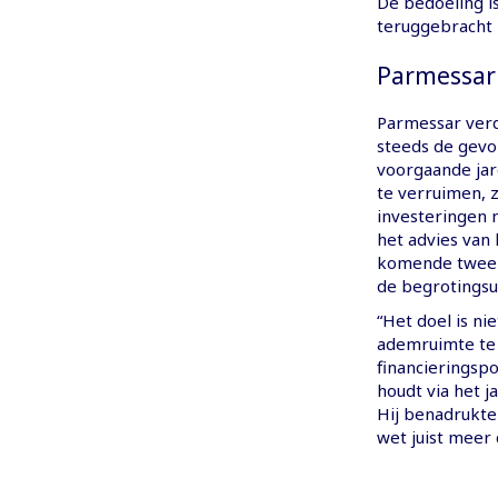
De bedoeling is
teruggebracht 
Parmessar:
Parmessar verd
steeds de gevo
voorgaande jare
te verruimen, 
investeringen 
het advies van 
komende twee 
de begrotingsu
“Het doel is n
ademruimte te 
financieringspo
houdt via het j
Hij benadrukte 
wet juist meer