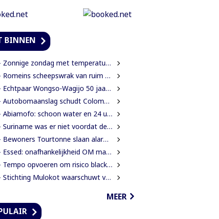
T BINNEN
 Zonnige zondag met temperaturen tot 34 graden
Romeins scheepswrak van ruim 2000 jaar oud ontdekt bij Sicilië
 Echtpaar Wongso-Wagijo 50 jaar getrouwd
Autobomaanslag schudt Colombia op na inauguratie van hardline president
Abiamofo: schoon water en 24 uur stroom moeten ook afgelegen dorpen bereiken
 Suriname was er niet voordat de Inheemse volken er waren
ewoners Tourtonne slaan alarm over toenemende prostitutie, drugshandel en overlast door vreemdelingen
 Essed: onafhankelijkheid OM mag niet in het gedrang komen
 Tempo opvoeren om risico blacklisting te verkleinen
Stichting Mulokot waarschuwt voor afkondiging 5-kilometerstraalwet
MEER
PULAIR