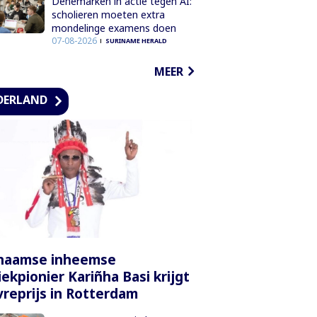
Denemarken in actie tegen AI:
scholieren moeten extra
mondelinge examens doen
07-08-2026
SURINAME HERALD
MEER
DERLAND
inaamse inheemse
ekpionier Kariñha Basi krijgt
reprijs in Rotterdam