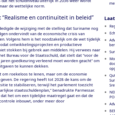
 dat het schuldniveau uiterlijk in 2036 weer wordt
met
naar de wettelijke norm.
 “Realisme en continuïteit in beleid”
Laat
Reg
edigde de wijziging met de stelling dat Suriname nog
Ech
lgen ondervindt van de economische crisis van
n. Volgens hem is het noodzakelijk om de wet tijdelijk
Adv
zodat ontwikkelingsprojecten en productieve
ber
niet stokken bij gebrek aan middelen. Hij verwees naar
Sur
het Bureau voor de Staatsschuld, dat stelt dat “voor de
Moe
jaren goedkeuring verleend moet worden geacht” om
doo
itgaven te kunnen dekken.
opg
iet om roekeloos te lenen, maar om de economie
Qut
geven. De regering heeft tot 2028 de kans om de
Sur
sitie te stabiliseren, terwijl het parlement toezicht
Sre
aarlijkse staatsschuldenplan,” benadrukte Parmessar.
NE
dat het om een tijdelijke maatregel gaat en dat de
PO
 controle inbouwt, onder meer door
Adv
BE