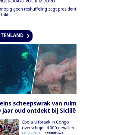
NGEKLAAGD VOOR MOORD
rlopig geen reshuffeling zegt president
tokhi
ITENLAND
ins scheepswrak van ruim
 jaar oud ontdekt bij Sicilië
Ebola-uitbraak in Congo
overschrijdt 4.000 gevallen
08-08-2026
STARNIEUWS