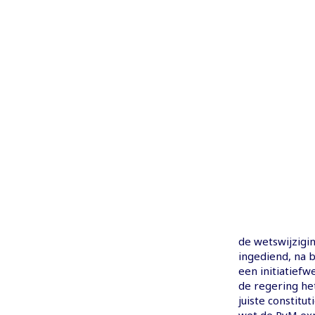
de wetswijzigi
ingediend, na 
een initiatiefw
de regering het
juiste constitut