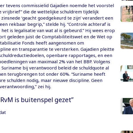
der tevens commissielid Gajadien noemde het voorstel
 vrijbrief” die de wettelijke schuldrem tijdelijk
e zinsnede ‘geacht goedgekeurd te zijn’ verandert een
een rekbaar begrip,” stelde hij. “Controle achteraf is
 het is legalisatie van wat al is gebeurd.” Hij wees erop
ort geleden juist de Comptabiliteitswet en de Wet op
Stabilisatie Fonds heeft aangenomen om
pline en transparantie te versterken. Gajadien pleitte
e schuldreductiedoelen, openbare rapportages, en een
poedleningen van maximaal 2% van het BBP. Volgens
u Suriname bij verantwoord beleid de schuldquote al
en terugbrengen tot onder 60%. “Suriname heeft
re schulden nodig, maar nieuwe discipline. Geen
 verantwoording,” zei hij.
“RvM is buitenspel gezet”
dat