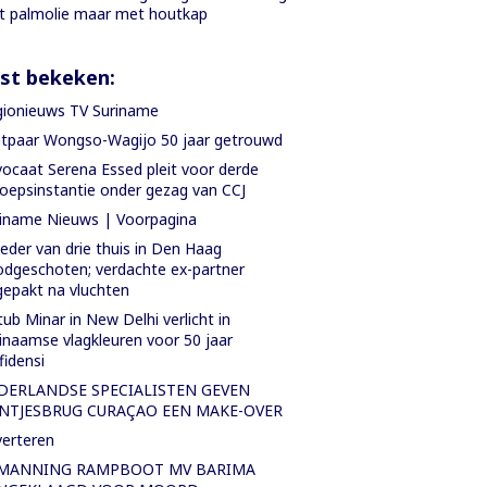
 palmolie maar met houtkap
st bekeken:
ionieuws TV Suriname
tpaar Wongso-Wagijo 50 jaar getrouwd
ocaat Serena Essed pleit voor derde
oepsinstantie onder gezag van CCJ
iname Nieuws | Voorpagina
der van drie thuis in Den Haag
dgeschoten; verdachte ex-partner
epakt na vluchten
ub Minar in New Delhi verlicht in
inaamse vlagkleuren voor 50 jaar
fidensi
DERLANDSE SPECIALISTEN GEVEN
NTJESBRUG CURAÇAO EEN MAKE-OVER
erteren
MANNING RAMPBOOT MV BARIMA