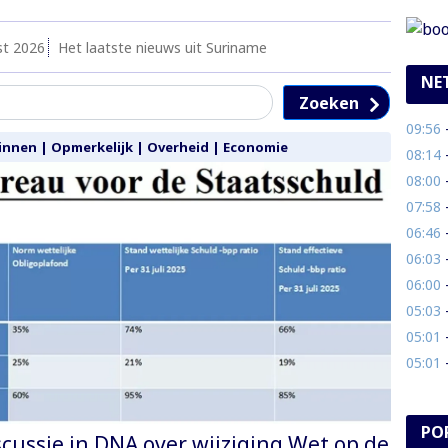
st 2026
Het laatste nieuws uit Suriname
NE
Zoeken
09:56
-
innen
|
Opmerkelijk
|
Overheid
|
Economie
08:14
- 
08:00
-
07:58
- 
06:46
- 
06:03
-
06:00
- B
05:03
-
05:01
-
05:01
- 
PO
scussie in DNA over wijziging Wet op de