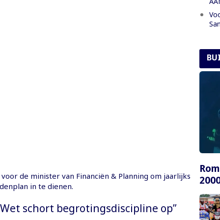
AA
Voo
San
BU
Rome
 voor de minister van Financiën & Planning om jaarlijks
2000
denplan in te dienen.
“Wet schort begrotingsdiscipline op”