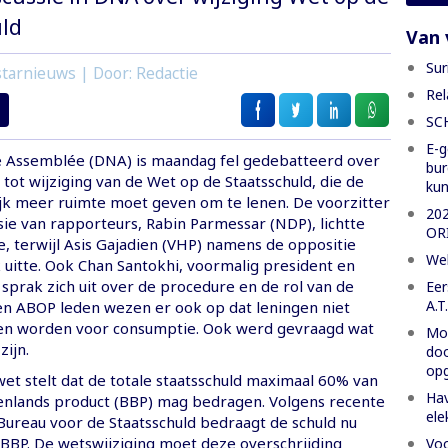
ld
Van 
Sur
tarnieuws | Door: Redactie
Rel
SC
E-g
e Assemblée (DNA) is maandag fel gedebatteerd over
bur
t tot wijziging van de Wet op de Staatsschuld, die de
ku
lijk meer ruimte moet geven om te lenen. De voorzitter
20
ie van rapporteurs, Rabin Parmessar (NDP), lichtte
OR
e, terwijl Asis Gajadien (VHP) namens de oppositie
Wel
 uitte. Ook Chan Santokhi, voormalig president en
 sprak zich uit over de procedure en de rol van de
Eer
A.T
en ABOP leden wezen er ook op dat leningen niet
en worden voor consumptie. Ook werd gevraagd wat
Moe
zijn.
doo
opg
et stelt dat de totale staatsschuld maximaal 60% van
Hav
enlands product (BBP) mag bedragen. Volgens recente
ele
 Bureau voor de Staatsschuld bedraagt de schuld nu
 BBP. De wetswijziging moet deze overschrijding
Voo