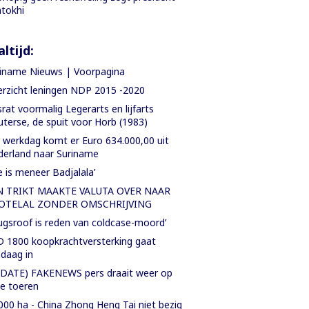
tokhi
ltijd:
iname Nieuws | Voorpagina
rzicht leningen NDP 2015 -2020
rat voormalig Legerarts en lijfarts
terse, de spuit voor Horb (1983)
 werkdag komt er Euro 634.000,00 uit
erland naar Suriname
e is meneer Badjalala’
N TRIKT MAAKTE VALUTA OVER NAAR
OTELAL ZONDER OMSCHRIJVING
ugsroof is reden van coldcase-moord’
 1800 koopkrachtversterking gaat
daag in
DATE) FAKENEWS pers draait weer op
le toeren
000 ha - China Zhong Heng Tai niet bezig