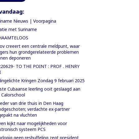
vandaag:
iname Nieuws | Voorpagina
atie met Suriname
HAAMTELOOS
ov creeert een centrale meldpunt, waar
gers hun grondgerelateerde problemen
nnen deponeren
220629- TO THE POINT : PROF . HENRY
I
ingelichte Kringen Zondag 9 februari 2025
ste Cubaanse leerling ooit geslaagd aan
. Calorschool
der van drie thuis in Den Haag
dgeschoten; verdachte ex-partner
epakt na vluchten
en kijkt naar mogelijkheden voor
ktronisch systeem PCS
rlopig geen reshuffeling zegt president