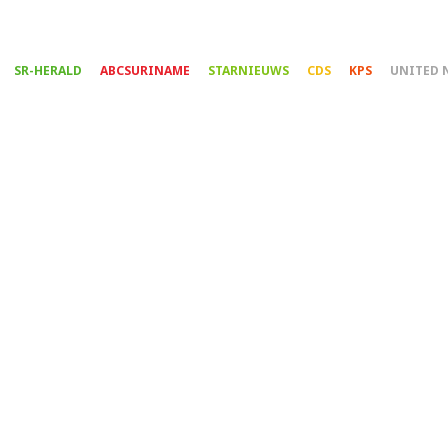
Overslaan
en
naar
SR-HERALD
ABCSURINAME
STARNIEUWS
CDS
KPS
UNITED 
de
inhoud
gaan