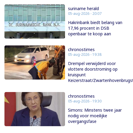
suriname herald
05-aug-2026 - 20:07
Hakrinbank biedt belang van
17,96 procent in DSB
openbaar te koop aan
chronostimes
05-aug-2026 - 19:38
Drempel verwijderd voor
vlottere doorstroming op
kruispunt
Keizerstraat/Zwartenhovenbrugs
chronostimes
05-aug-2026 - 19:30
Simons: Minstens twee jaar
nodig voor moeilijke
overgangsfase