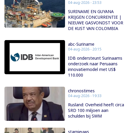
04-aug-2026 - 23:53
SURINAME EN GUYANA
KRIJGEN CONCURRENTIE |
NIEUWE GASVONDST VOOR
DE KUST VAN COLOMBIA
abc-Suriname
04-aug-2026 - 20:15
IDB ondersteunt Surinaams
onderzoek naar Peruaans
innovatiemodel met US$
110.000
chronostimes
04-aug-2026 - 19:33
Rusland: Overheid heeft circa
SRD 100 miljoen aan
schulden bij SWM
starnieuws