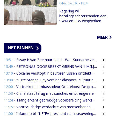
04-aug-2026 - 18:34
Regering wil
betalingsachterstanden aan
SWM en EBS wegwerken
MEER
NET BINNEN
13:51
- Essay I: Van Zee naar Land - Wat Suriname zelf moet weten over de Nieuwe Raffinaderij en Gas-to-Shore
13:49
- PETRONAS DOORBREEKT GRENS VAN 1 MILJARD VATEN IN BLOK 52 | WAT BETEKENT DEZE MIJLPAAL VOOR DE SURINAAMSE ECONOMIE?
13:10
- Cocaïne verstopt in bevroren vissen ontdekt bij douanecontrole
13:08
- 50ste Sranan Dey verbindt diaspora, cultuur en ondernemerschap in New York
12:00
- Vertrekkend ambassadeur Oostelbos: ‘De grootste rijkdom van Suriname zijn de mensen’
11:53
- China slaat terug met sancties en strengere exportregels in handelsconflict met VS
11:24
- Tsang erkent gebrekkige voorbereiding werkzaamheden Domineestraat
11:15
- Voortvluchtige verdachte van mensenhandel uitgeleverd door Guyana
11:00
- Infantino blijft FIFA-president na crisisoverleg en biedt excuses aan