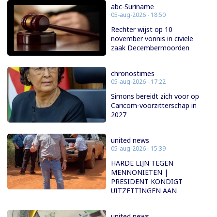
abc-Suriname
05-aug-2026 - 18:50
Rechter wijst op 10
november vonnis in civiele
zaak Decembermoorden
chronostimes
05-aug-2026 - 17:22
Simons bereidt zich voor op
Caricom-voorzitterschap in
2027
united news
05-aug-2026 - 15:39
HARDE LIJN TEGEN
MENNONIETEN |
PRESIDENT KONDIGT
UITZETTINGEN AAN
united news