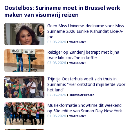
Oostelbos: Suriname moet in Brussel werk
maken van visumvrij reizen
Geen Miss Universe-deelname voor Miss
Suriname 2026 Eunike Kishundat Lioe-A-
Joe
03-08-2026
WATERKANT
Reiziger op Zanderij betrapt met bijna
twee kilo cocaïne in koffer
03-08-2026
WATERKANT
Trijntje Oosterhuis voelt zich thuis in
Suriname: “Hier ontstond mijn liefde voor
het land”
02-08-2026
SURINAME HERALD
Muziekformatie Showtime dit weekend
op 50e editie van Sranan Day New York
01-08-2026
WATERKANT