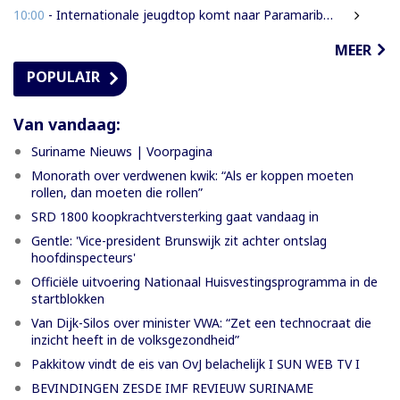
10:00
- Internationale jeugdtop komt naar Paramaribo voor BAITALI COTECC U14 Tennis Cup
MEER
POPULAIR
Van vandaag:
Suriname Nieuws | Voorpagina
Monorath over verdwenen kwik: “Als er koppen moeten
rollen, dan moeten die rollen”
SRD 1800 koopkrachtversterking gaat vandaag in
Gentle: 'Vice-president Brunswijk zit achter ontslag
hoofdinspecteurs'
Officiële uitvoering Nationaal Huisvestingsprogramma in de
startblokken
Van Dijk-Silos over minister VWA: “Zet een technocraat die
inzicht heeft in de volksgezondheid”
Pakkitow vindt de eis van OvJ belachelijk I SUN WEB TV I
BEVINDINGEN ZESDE IMF REVIEUW SURINAME