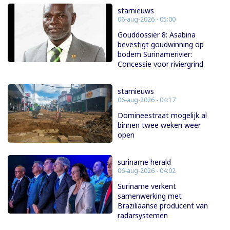
starnieuws
06-aug-2026 - 05:00
Gouddossier 8: Asabina
bevestigt goudwinning op
bodem Surinamerivier:
Concessie voor riviergrind
starnieuws
06-aug-2026 - 04:17
Domineestraat mogelijk al
binnen twee weken weer
open
suriname herald
06-aug-2026 - 04:02
Suriname verkent
samenwerking met
Braziliaanse producent van
radarsystemen