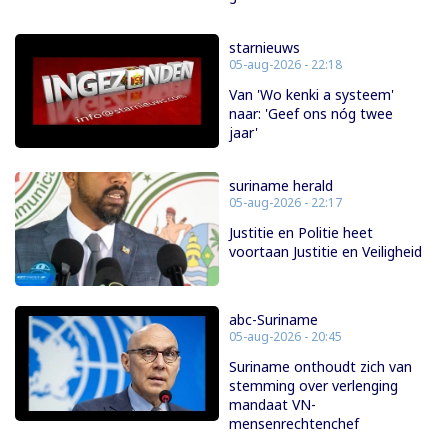
starnieuws
05-aug-2026 - 22:18
Van 'Wo kenki a systeem'
naar: 'Geef ons nóg twee
jaar'
suriname herald
05-aug-2026 - 22:17
Justitie en Politie heet
voortaan Justitie en Veiligheid
abc-Suriname
05-aug-2026 - 20:45
Suriname onthoudt zich van
stemming over verlenging
mandaat VN-
mensenrechtenchef