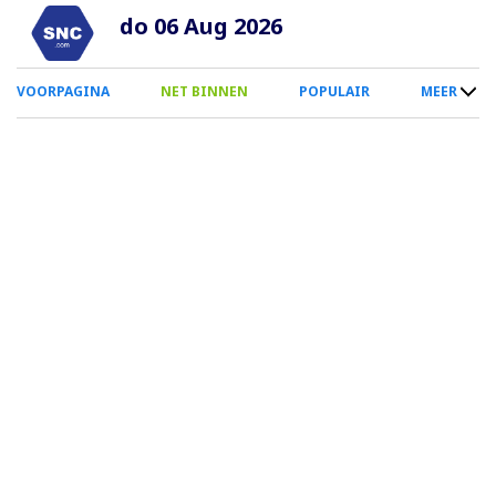
Overslaan
do 06 Aug 2026
en
naar
0
VOORPAGINA
NET BINNEN
POPULAIR
MEER
de
Smartphone
inhoud
Menu
gaan