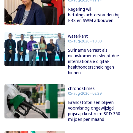
05-aug-2026 - 11:14
Regering wil
betalingsachterstanden bij
EBS en SWM afbouwen
waterkant
05-aug-2026 - 10:00
Suriname verrast als
nieuwkomer en sleept drie
internationale digital-
healthonderscheidingen
binnen
chronostimes
05-aug-2026 - 02:39
Brandstofprijzen blijven
vooralsnog ongewijzigd;
prijscap kost ruim SRD 350
miljoen per maand