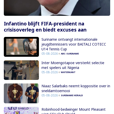
Infantino blijft FIFA-president na
crisisoverleg en biedt excuses aan
Suriname ontvangt internationale
jeugdtennissers voor BAITALI COTECC
U14 Tennis Cup
05-08-2026
ABC-SURINAME
Inter Moengotapoe versterkt selectie
met spelers uit Nigeria
05-08-2026
WATERKANT
Niaaz Salarbaks neemt koppositie over in
sneldamtoernooi
05-08-2026
SURINAME HERALD
Robinhood-bedwinger Mount Pleasant