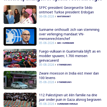
SFPC-president Georgesette Sédo
ontmoet Turkse president Erdoğan
06-08-2026
WATERKANT
Suriname onthoudt zich van stemming
over verlenging mandaat VN-
mensenrechtenchef
05-08-2026
ABC-SURINAME
Fuego-vulkaan in Guatemala blijft as en
modder spuwen; 1.700 mensen
geëvacueerd
05-08-2026
STARNIEUWS
Zware moesson in India eist meer dan
100 levens
05-08-2026
STARNIEUWS
112 Palestijnen uit één familie na drie
jaar onder puin in Gaza alsnog begraven
05-08-2026
SURINAME HERALD