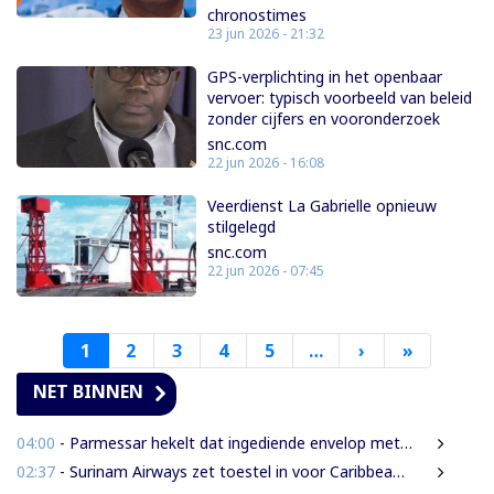
chronostimes
23 jun 2026 - 21:32
GPS-verplichting in het openbaar
vervoer: typisch voorbeeld van beleid
zonder cijfers en vooronderzoek
snc.com
22 jun 2026 - 16:08
Veerdienst La Gabrielle opnieuw
stilgelegd
snc.com
22 jun 2026 - 07:45
1
2
3
4
5
…
›
Volgende
»
Laatste
pagina
pagina
NET BINNEN
04:00
- Parmessar hekelt dat ingediende envelop met vermogensinformatie van DNA-lid vermoedelijk is opengemaakt
02:37
- Surinam Airways zet toestel in voor Caribbean Premier League crickettoernooi