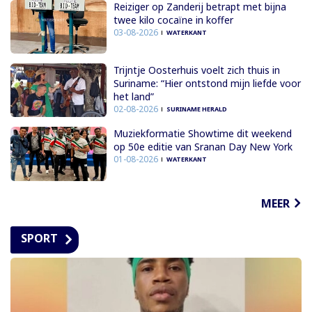
Reiziger op Zanderij betrapt met bijna
twee kilo cocaïne in koffer
03-08-2026
WATERKANT
Trijntje Oosterhuis voelt zich thuis in
Suriname: “Hier ontstond mijn liefde voor
het land”
02-08-2026
SURINAME HERALD
Muziekformatie Showtime dit weekend
op 50e editie van Sranan Day New York
01-08-2026
WATERKANT
MEER
SPORT