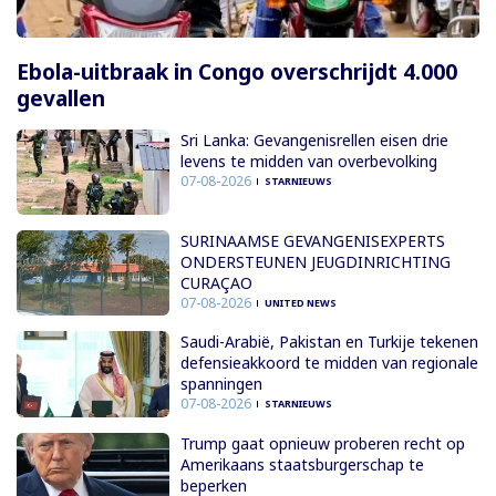
Ebola-uitbraak in Congo overschrijdt 4.000
gevallen
Sri Lanka: Gevangenisrellen eisen drie
levens te midden van overbevolking
07-08-2026
STARNIEUWS
SURINAAMSE GEVANGENISEXPERTS
ONDERSTEUNEN JEUGDINRICHTING
CURAÇAO
07-08-2026
UNITED NEWS
Saudi-Arabië, Pakistan en Turkije tekenen
defensieakkoord te midden van regionale
spanningen
07-08-2026
STARNIEUWS
Trump gaat opnieuw proberen recht op
Amerikaans staatsburgerschap te
beperken