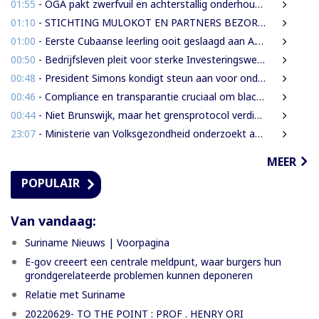
01:55
- OGA pakt zwerfvuil en achterstallig onderhoud gezamenlijk aan
01:10
- STICHTING MULOKOT EN PARTNERS BEZORGD OVER VOORGENOMEN AFKONDIGING 5-KILOMETER-STRAALWET
01:00
- Eerste Cubaanse leerling ooit geslaagd aan A.T. Calorschool
00:50
- Bedrijfsleven pleit voor sterke Investeringswet en onafhankelijke SITA
00:48
- President Simons kondigt steun aan voor onderzoek naar cultureel erfgoed
00:46
- Compliance en transparantie cruciaal om blacklisting te voorkomen.
00:44
- Niet Brunswijk, maar het grensprotocol verdient het debat
23:07
- Ministerie van Volksgezondheid onderzoekt aanbieders van onbewezen middelen tegen nierfalen
MEER
POPULAIR
Van vandaag:
Suriname Nieuws | Voorpagina
E-gov creeert een centrale meldpunt, waar burgers hun
grondgerelateerde problemen kunnen deponeren
Relatie met Suriname
20220629- TO THE POINT : PROF . HENRY ORI