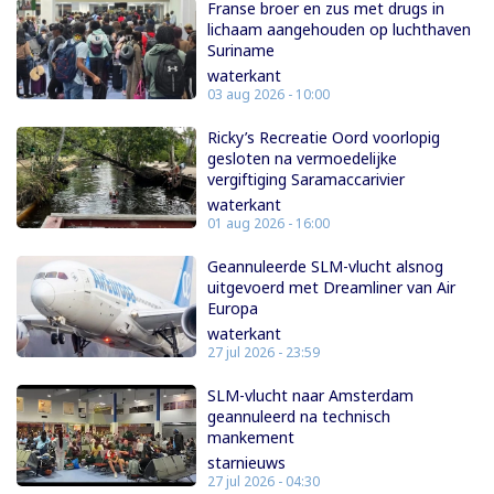
Franse broer en zus met drugs in
lichaam aangehouden op luchthaven
Suriname
waterkant
03 aug 2026 - 10:00
Ricky’s Recreatie Oord voorlopig
gesloten na vermoedelijke
vergiftiging Saramaccarivier
waterkant
01 aug 2026 - 16:00
Geannuleerde SLM-vlucht alsnog
uitgevoerd met Dreamliner van Air
Europa
waterkant
27 jul 2026 - 23:59
SLM-vlucht naar Amsterdam
geannuleerd na technisch
mankement
starnieuws
27 jul 2026 - 04:30