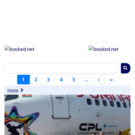
Paginering
1
2
3
4
5
…
›
Volgende
»
Laatste
pagina
pagina
Home