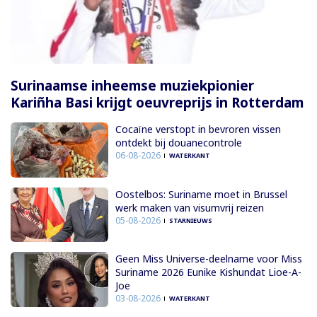
Surinaamse inheemse muziekpionier
Kariñha Basi krijgt oeuvreprijs in Rotterdam
Cocaïne verstopt in bevroren vissen
ontdekt bij douanecontrole
06-08-2026
WATERKANT
Oostelbos: Suriname moet in Brussel
werk maken van visumvrij reizen
05-08-2026
STARNIEUWS
Geen Miss Universe-deelname voor Miss
Suriname 2026 Eunike Kishundat Lioe-A-
Joe
03-08-2026
WATERKANT