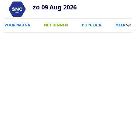
Overslaan
zo 09 Aug 2026
en
naar
0
VOORPAGINA
NET BINNEN
POPULAIR
MEER
de
Smartphone
inhoud
Menu
gaan