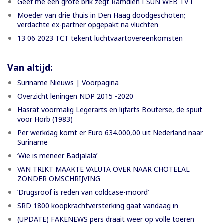
Geef me een grote brik zegt Ramdien I SUN WEB TV I
Moeder van drie thuis in Den Haag doodgeschoten;
verdachte ex-partner opgepakt na vluchten
13 06 2023 TCT tekent luchtvaartovereenkomsten
Van altijd:
Suriname Nieuws | Voorpagina
Overzicht leningen NDP 2015 -2020
Hasrat voormalig Legerarts en lijfarts Bouterse, de spuit
voor Horb (1983)
Per werkdag komt er Euro 634.000,00 uit Nederland naar
Suriname
‘Wie is meneer Badjalala’
VAN TRIKT MAAKTE VALUTA OVER NAAR CHOTELAL
ZONDER OMSCHRIJVING
’Drugsroof is reden van coldcase-moord’
SRD 1800 koopkrachtversterking gaat vandaag in
(UPDATE) FAKENEWS pers draait weer op volle toeren