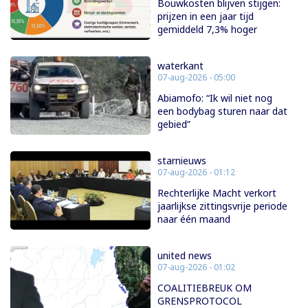
Bouwkosten blijven stijgen:
prijzen in een jaar tijd
gemiddeld 7,3% hoger
waterkant
07-aug-2026 - 05:00
Abiamofo: “Ik wil niet nog
een bodybag sturen naar dat
gebied”
starnieuws
07-aug-2026 - 01:12
Rechterlijke Macht verkort
jaarlijkse zittingsvrije periode
naar één maand
united news
07-aug-2026 - 01:02
COALITIEBREUK OM
GRENSPROTOCOL