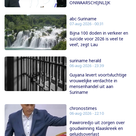
ONWAARSCHIJNLIJK
abc-Suriname
07-aug-2026 - 00:31
Bijna 100 doden in verkeer en
suïcide voor 2026 is veel te
veel’, zegt Lau
suriname herald
06-aug-2026 - 23:39
Guyana levert voortvluchtige
vrouwelijke verdachte in
mensenhandel uit aan
Suriname
chronostimes
06-aug-2026 - 22:10
Pawiroredjo uit zorgen over
goudwinning Klaaskreek en
geluidsoverlast