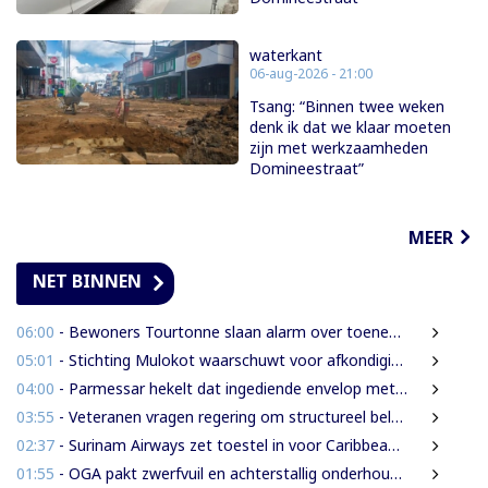
waterkant
06-aug-2026 - 21:00
Tsang: “Binnen twee weken
denk ik dat we klaar moeten
zijn met werkzaamheden
Domineestraat”
MEER
NET BINNEN
06:00
- Bewoners Tourtonne slaan alarm over toenemende prostitutie, drugshandel en overlast door vreemdelingen
05:01
- Stichting Mulokot waarschuwt voor afkondiging 5-kilometerstraalwet
04:00
- Parmessar hekelt dat ingediende envelop met vermogensinformatie van DNA-lid vermoedelijk is opengemaakt
03:55
- Veteranen vragen regering om structureel beleid en meer ondersteuning
02:37
- Surinam Airways zet toestel in voor Caribbean Premier League crickettoernooi
01:55
- OGA pakt zwerfvuil en achterstallig onderhoud gezamenlijk aan