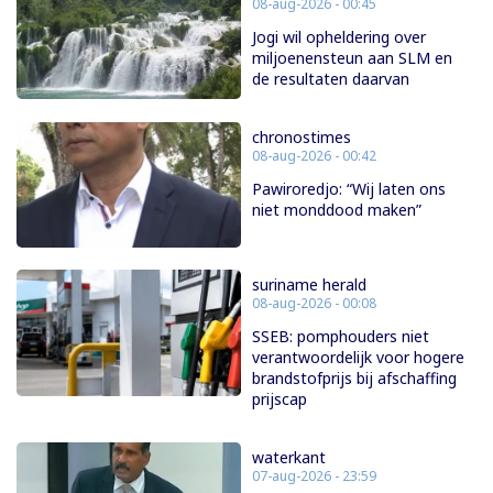
08-aug-2026 - 00:45
Jogi wil opheldering over
miljoenensteun aan SLM en
de resultaten daarvan
chronostimes
08-aug-2026 - 00:42
Pawiroredjo: “Wij laten ons
niet monddood maken”
suriname herald
08-aug-2026 - 00:08
SSEB: pomphouders niet
verantwoordelijk voor hogere
brandstofprijs bij afschaffing
prijscap
waterkant
07-aug-2026 - 23:59