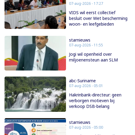
07-aug-2026 - 17:27
VIDS wil eerst collectief
besluit over Wet bescherming
woon- en leefgebieden
starnieuws
07-aug-2026 - 11:55
Jogi wil openheid over
miljoenensteun aan SLM
abc-Suriname
07-aug-2026 - 05:01
Hakrinbank-directeur: geen
verborgen motieven bij
verkoop DSB-belang
starnieuws
07-aug-2026 - 05:00