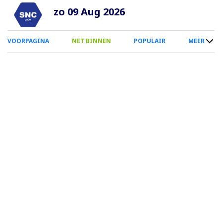
Overslaan
zo 09 Aug 2026
en
naar
0
VOORPAGINA
NET BINNEN
POPULAIR
MEER
de
Smartphone
inhoud
Menu
gaan