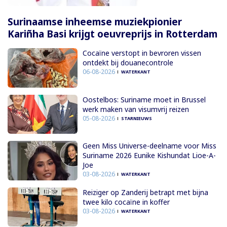
Surinaamse inheemse muziekpionier
Kariñha Basi krijgt oeuvreprijs in Rotterdam
Cocaïne verstopt in bevroren vissen
ontdekt bij douanecontrole
06-08-2026
WATERKANT
Oostelbos: Suriname moet in Brussel
werk maken van visumvrij reizen
05-08-2026
STARNIEUWS
Geen Miss Universe-deelname voor Miss
Suriname 2026 Eunike Kishundat Lioe-A-
Joe
03-08-2026
WATERKANT
Reiziger op Zanderij betrapt met bijna
twee kilo cocaïne in koffer
03-08-2026
WATERKANT