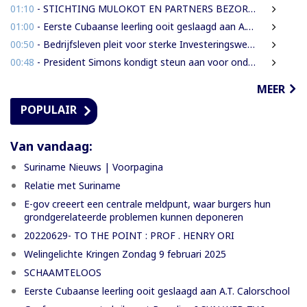
01:10
- STICHTING MULOKOT EN PARTNERS BEZORGD OVER VOORGENOMEN AFKONDIGING 5-KILOMETER-STRAALWET
01:00
- Eerste Cubaanse leerling ooit geslaagd aan A.T. Calorschool
00:50
- Bedrijfsleven pleit voor sterke Investeringswet en onafhankelijke SITA
00:48
- President Simons kondigt steun aan voor onderzoek naar cultureel erfgoed
MEER
POPULAIR
Van vandaag:
Suriname Nieuws | Voorpagina
Relatie met Suriname
E-gov creeert een centrale meldpunt, waar burgers hun
grondgerelateerde problemen kunnen deponeren
20220629- TO THE POINT : PROF . HENRY ORI
Welingelichte Kringen Zondag 9 februari 2025
SCHAAMTELOOS
Eerste Cubaanse leerling ooit geslaagd aan A.T. Calorschool