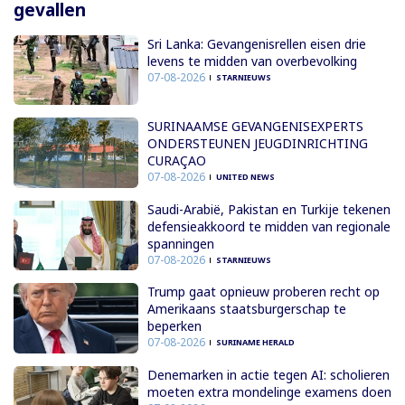
gevallen
Sri Lanka: Gevangenisrellen eisen drie
levens te midden van overbevolking
07-08-2026
STARNIEUWS
SURINAAMSE GEVANGENISEXPERTS
ONDERSTEUNEN JEUGDINRICHTING
CURAÇAO
07-08-2026
UNITED NEWS
Saudi-Arabië, Pakistan en Turkije tekenen
defensieakkoord te midden van regionale
spanningen
07-08-2026
STARNIEUWS
Trump gaat opnieuw proberen recht op
Amerikaans staatsburgerschap te
beperken
07-08-2026
SURINAME HERALD
Denemarken in actie tegen AI: scholieren
moeten extra mondelinge examens doen