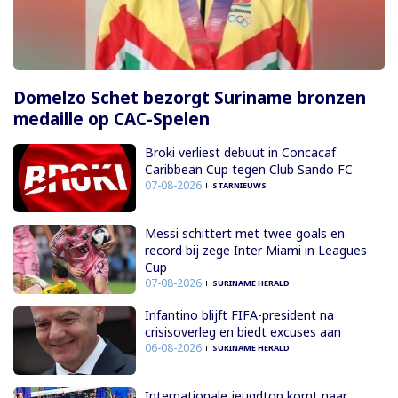
Domelzo Schet bezorgt Suriname bronzen
medaille op CAC-Spelen
Broki verliest debuut in Concacaf
Caribbean Cup tegen Club Sando FC
07-08-2026
STARNIEUWS
Messi schittert met twee goals en
record bij zege Inter Miami in Leagues
Cup
07-08-2026
SURINAME HERALD
Infantino blijft FIFA-president na
crisisoverleg en biedt excuses aan
06-08-2026
SURINAME HERALD
Internationale jeugdtop komt naar