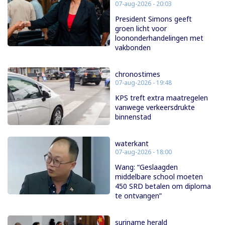
07-aug-2026 - 20:03
President Simons geeft
groen licht voor
loononderhandelingen met
vakbonden
chronostimes
07-aug-2026 - 19:48
KPS treft extra maatregelen
vanwege verkeersdrukte
binnenstad
waterkant
07-aug-2026 - 18:00
Wang: “Geslaagden
middelbare school moeten
450 SRD betalen om diploma
te ontvangen”
suriname herald