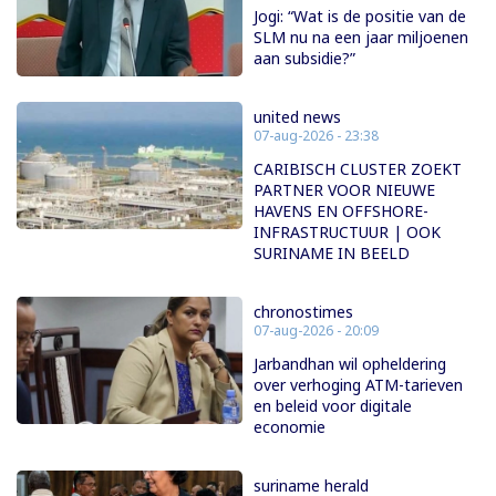
Jogi: “Wat is de positie van de
SLM nu na een jaar miljoenen
aan subsidie?”
united news
07-aug-2026 - 23:38
CARIBISCH CLUSTER ZOEKT
PARTNER VOOR NIEUWE
HAVENS EN OFFSHORE-
INFRASTRUCTUUR | OOK
SURINAME IN BEELD
chronostimes
07-aug-2026 - 20:09
Jarbandhan wil opheldering
over verhoging ATM-tarieven
en beleid voor digitale
economie
suriname herald