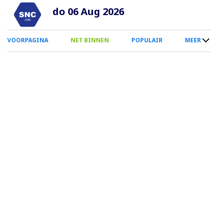
Overslaan
do 06 Aug 2026
en
naar
0
VOORPAGINA
NET BINNEN
POPULAIR
MEER
de
Smartphone
inhoud
Menu
gaan