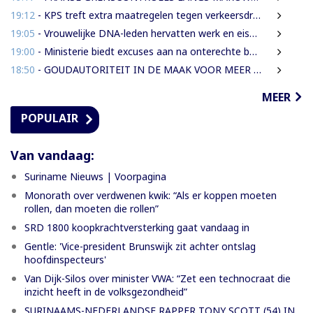
19:12
- KPS treft extra maatregelen tegen verkeersdrukte binnenstad
19:05
- Vrouwelijke DNA-leden hervatten werk en eisen strengere gedragsregels na uitlating Van Samson
19:00
- Ministerie biedt excuses aan na onterechte beschuldigingen tegen IMEAO 2-directeur
18:50
- GOUDAUTORITEIT IN DE MAAK VOOR MEER ORDENING EN INKOMSTEN
MEER
POPULAIR
Van vandaag:
Suriname Nieuws | Voorpagina
Monorath over verdwenen kwik: “Als er koppen moeten
rollen, dan moeten die rollen”
SRD 1800 koopkrachtversterking gaat vandaag in
Gentle: 'Vice-president Brunswijk zit achter ontslag
hoofdinspecteurs'
Van Dijk-Silos over minister VWA: “Zet een technocraat die
inzicht heeft in de volksgezondheid”
SURINAAMS-NEDERLANDSE RAPPER TONY SCOTT (54) IN