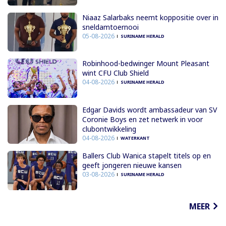
Niaaz Salarbaks neemt koppositie over in
sneldamtoernooi
05-08-2026
SURINAME HERALD
Robinhood-bedwinger Mount Pleasant
wint CFU Club Shield
04-08-2026
SURINAME HERALD
Edgar Davids wordt ambassadeur van SV
Coronie Boys en zet netwerk in voor
clubontwikkeling
04-08-2026
WATERKANT
Ballers Club Wanica stapelt titels op en
geeft jongeren nieuwe kansen
03-08-2026
SURINAME HERALD
MEER