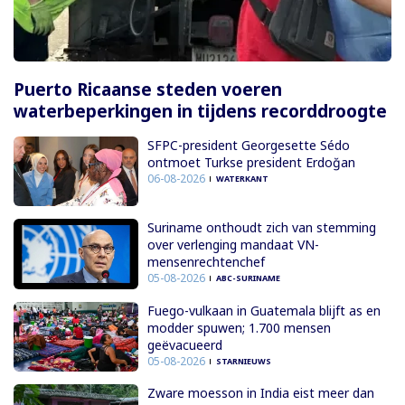
Puerto Ricaanse steden voeren
waterbeperkingen in tijdens recorddroogte
SFPC-president Georgesette Sédo
ontmoet Turkse president Erdoğan
06-08-2026
WATERKANT
Suriname onthoudt zich van stemming
over verlenging mandaat VN-
mensenrechtenchef
05-08-2026
ABC-SURINAME
Fuego-vulkaan in Guatemala blijft as en
modder spuwen; 1.700 mensen
geëvacueerd
05-08-2026
STARNIEUWS
Zware moesson in India eist meer dan