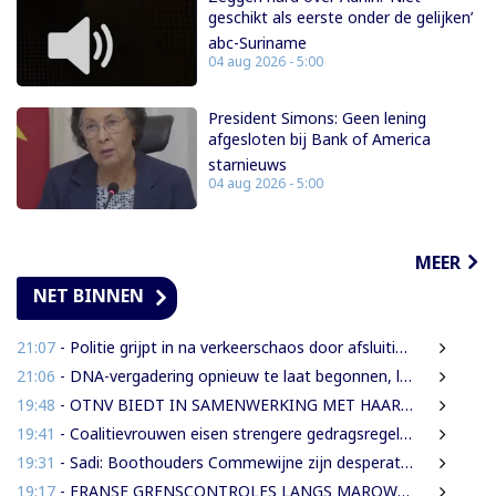
geschikt als eerste onder de gelijken’
abc-Suriname
04 aug 2026 - 5:00
President Simons: Geen lening
afgesloten bij Bank of America
starnieuws
04 aug 2026 - 5:00
MEER
NET BINNEN
21:07
- Politie grijpt in na verkeerschaos door afsluiting Domineestraat
21:06
- DNA-vergadering opnieuw te laat begonnen, leden eisen aanpak laatkomers
19:48
- OTNV BIEDT IN SAMENWERKING MET HAAR INTERNATIONALE PARTNERS 200 GRATIS STUDIEBEURZEN AAN TECHNISCH TALENT
19:41
- Coalitievrouwen eisen strengere gedragsregels in DNA na uitspraak Van Samson
19:31
- Sadi: Boothouders Commewijne zijn desperate, wachten 6 jaren op tariefaanpassing
19:17
- FRANSE GRENSCONTROLES LANGS MAROWIJNERIVIER WEDEROM FORS AANGESCHERPT