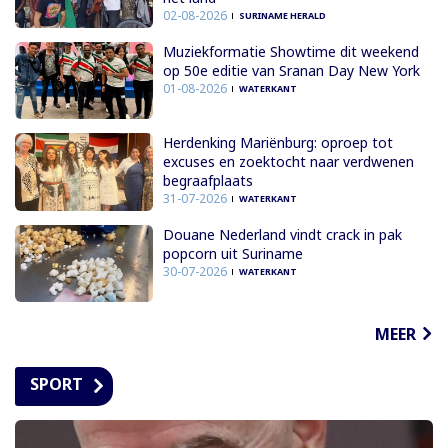
02-08-2026
SURINAME HERALD
Muziekformatie Showtime dit weekend
op 50e editie van Sranan Day New York
01-08-2026
WATERKANT
Herdenking Mariënburg: oproep tot
excuses en zoektocht naar verdwenen
begraafplaats
31-07-2026
WATERKANT
Douane Nederland vindt crack in pak
popcorn uit Suriname
30-07-2026
WATERKANT
MEER
SPORT