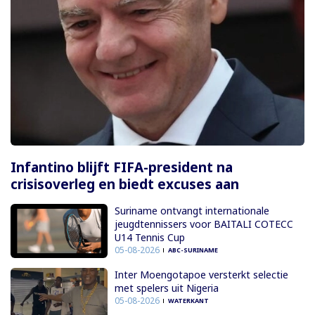
Infantino blijft FIFA-president na
crisisoverleg en biedt excuses aan
Suriname ontvangt internationale
jeugdtennissers voor BAITALI COTECC
U14 Tennis Cup
05-08-2026
ABC-SURINAME
Inter Moengotapoe versterkt selectie
met spelers uit Nigeria
05-08-2026
WATERKANT