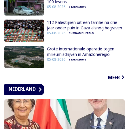
100 levens
05-08-2026
STARNIEUWS
112 Palestijnen uit één familie na drie
jaar onder puin in Gaza alsnog begraven
05-08-2026
SURINAME HERALD
Grote internationale operatie tegen
milieumisdrijven in Amazoneregio
05-08-2026
STARNIEUWS
MEER
NEDERLAND