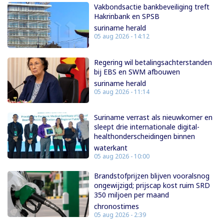
Vakbondsactie bankbeveiliging treft
Hakrinbank en SPSB
suriname herald
05 aug 2026 - 14:12
Regering wil betalingsachterstanden
bij EBS en SWM afbouwen
suriname herald
05 aug 2026 - 11:14
Suriname verrast als nieuwkomer en
sleept drie internationale digital-
healthonderscheidingen binnen
waterkant
05 aug 2026 - 10:00
Brandstofprijzen blijven vooralsnog
ongewijzigd; prijscap kost ruim SRD
350 miljoen per maand
chronostimes
05 aug 2026 - 2:39