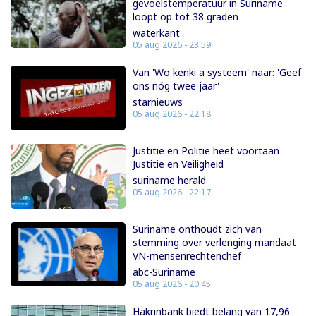
gevoelstemperatuur in Suriname
loopt op tot 38 graden
waterkant
05 aug 2026 - 23:59
Van 'Wo kenki a systeem' naar: 'Geef
ons nóg twee jaar'
starnieuws
05 aug 2026 - 22:18
Justitie en Politie heet voortaan
Justitie en Veiligheid
suriname herald
05 aug 2026 - 22:17
Suriname onthoudt zich van
stemming over verlenging mandaat
VN-mensenrechtenchef
abc-Suriname
05 aug 2026 - 20:45
Hakrinbank biedt belang van 17,96