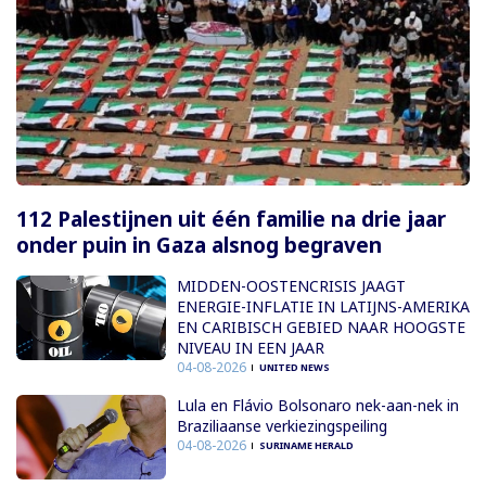
112 Palestijnen uit één familie na drie jaar
onder puin in Gaza alsnog begraven
MIDDEN-OOSTENCRISIS JAAGT
ENERGIE-INFLATIE IN LATIJNS-AMERIKA
EN CARIBISCH GEBIED NAAR HOOGSTE
NIVEAU IN EEN JAAR
04-08-2026
UNITED NEWS
Lula en Flávio Bolsonaro nek-aan-nek in
Braziliaanse verkiezingspeiling
04-08-2026
SURINAME HERALD