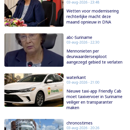
03-aug-2026 - 23:48
Wetten voor modernisering
rechterlijke macht deze
maand opnieuw in DNA
abc-Suriname
03-aug-2026 - 22:30
Mennonieten per
deurwaardersexploot
aangezegd gebied te verlaten
waterkant
03-aug-2026 - 21:00
Nieuwe taxi-app Friendly Cab
moet taxivervoer in Suriname
veiliger en transparanter
maken
chronostimes
03-aug-2026 - 20:26