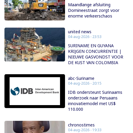
Maandlange afsluiting
Domineestraat zorgt voor
enorme verkeerschaos
united news
04-aug-2026 - 23:53
SURINAME EN GUYANA
KRIJGEN CONCURRENTIE |
NIEUWE GASVONDST VOOR
DE KUST VAN COLOMBIA
abc-Suriname
04-aug-2026 - 20:15
IDB ondersteunt Surinaams
onderzoek naar Peruaans
innovatiemodel met US$
110.000
chronostimes
04-aug-2026 - 19:33