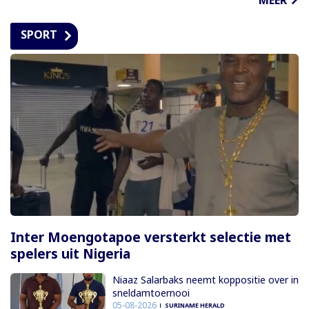
MEER
SPORT
Inter Moengotapoe versterkt selectie met
spelers uit Nigeria
Niaaz Salarbaks neemt koppositie over in
sneldamtoernooi
05-08-2026
SURINAME HERALD