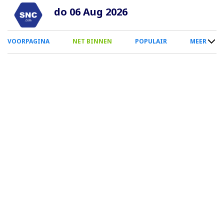
Overslaan
do 06 Aug 2026
en
naar
0
VOORPAGINA
NET BINNEN
POPULAIR
MEER
de
Smartphone
inhoud
Menu
gaan