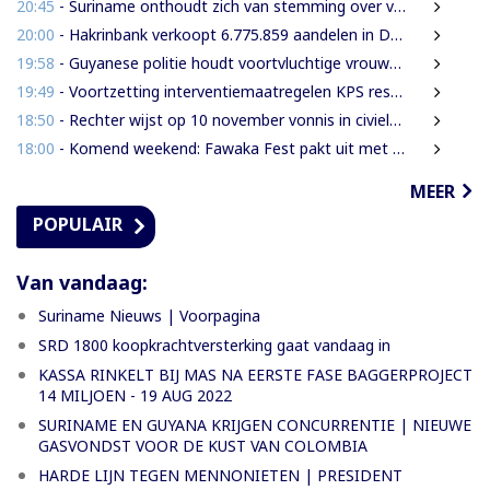
20:45
- Suriname onthoudt zich van stemming over verlenging mandaat VN-mensenrechtenchef
20:00
- Hakrinbank verkoopt 6.775.859 aandelen in DSB via openbare digitale inschrijving
19:58
- Guyanese politie houdt voortvluchtige vrouwelijke verdachte in Guyana aan
19:49
- Voortzetting interventiemaatregelen KPS resulteren steeds weer in aantal aanhoudingen en inverzekeringstellingen van verdachte
18:50
- Rechter wijst op 10 november vonnis in civiele zaak Decembermoorden
18:00
- Komend weekend: Fawaka Fest pakt uit met topartiesten in het Zuiderpark van Den Haag
MEER
POPULAIR
Van vandaag:
Suriname Nieuws | Voorpagina
SRD 1800 koopkrachtversterking gaat vandaag in
KASSA RINKELT BIJ MAS NA EERSTE FASE BAGGERPROJECT
14 MILJOEN - 19 AUG 2022
SURINAME EN GUYANA KRIJGEN CONCURRENTIE | NIEUWE
GASVONDST VOOR DE KUST VAN COLOMBIA
HARDE LIJN TEGEN MENNONIETEN | PRESIDENT