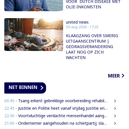
VOOR DUTCH DISEASE MET
OLIE-INKOMSTEN
united news
03-aug-2026 - 17:25
KLAAGZANG OVER SMERIG
UITGAANSCENTRUM |
GEDRAGSVERANDERING
LAAT NOG OP ZICH
WACHTEN
MEER
NET BINNEN
00:45
- Tsang erkent gebrekkige voorbereiding rehabilitatie Domineestraat
22:45
- Justitie en Politie heet vanaf vrijdag Justitie en Veiligheid
22:30
- Voortvluchtige verdachte mensenhandel aangehouden in Guyana en uitgeleverd aan Suriname
21:00
- Ondernemer aangehouden na schietpartij; slachtoffer gewond door schampschoten