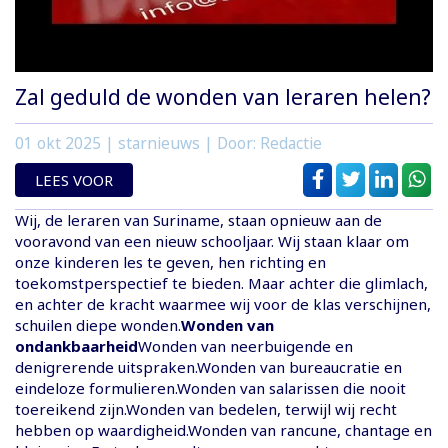
Zal geduld de wonden van leraren helen?
01 okt 2025
| starnieuws | Door: Redactie
LEES VOOR
Wij, de leraren van Suriname, staan opnieuw aan de
vooravond van een nieuw schooljaar. Wij staan klaar om
onze kinderen les te geven, hen richting en
toekomstperspectief te bieden. Maar achter die glimlach,
en achter de kracht waarmee wij voor de klas verschijnen,
schuilen diepe wonden.
Wonden van
ondankbaarheid
Wonden van neerbuigende en
denigrerende uitspraken.Wonden van bureaucratie en
eindeloze formulieren.Wonden van salarissen die nooit
toereikend zijn.Wonden van bedelen, terwijl wij recht
hebben op waardigheid.Wonden van rancune, chantage en