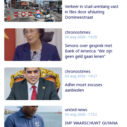
Verkeer in stad urenlang vast
in files door afsluiting
Domineestraat
chronostimes
03-aug-2026 - 19:39
Simons over gesprek met
Bank of America: “We zijn
geen geld gaan lenen”
chronostimes
03-aug-2026 - 19:37
Adhin moet excuses
aanbieden
united news
03-aug-2026 - 17:52
IMF WAARSCHUWT GUYANA