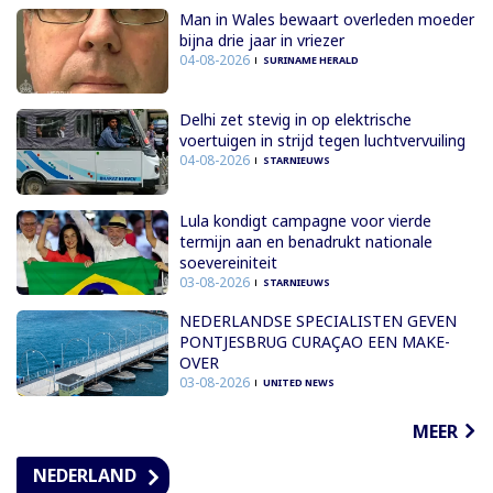
Man in Wales bewaart overleden moeder
bijna drie jaar in vriezer
04-08-2026
SURINAME HERALD
Delhi zet stevig in op elektrische
voertuigen in strijd tegen luchtvervuiling
04-08-2026
STARNIEUWS
Lula kondigt campagne voor vierde
termijn aan en benadrukt nationale
soevereiniteit
03-08-2026
STARNIEUWS
NEDERLANDSE SPECIALISTEN GEVEN
PONTJESBRUG CURAÇAO EEN MAKE-
OVER
03-08-2026
UNITED NEWS
MEER
NEDERLAND