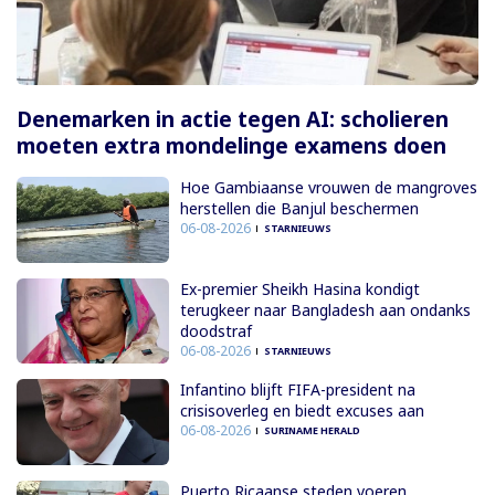
Denemarken in actie tegen AI: scholieren
moeten extra mondelinge examens doen
Hoe Gambiaanse vrouwen de mangroves
herstellen die Banjul beschermen
06-08-2026
STARNIEUWS
Ex-premier Sheikh Hasina kondigt
terugkeer naar Bangladesh aan ondanks
doodstraf
06-08-2026
STARNIEUWS
Infantino blijft FIFA-president na
crisisoverleg en biedt excuses aan
06-08-2026
SURINAME HERALD
Puerto Ricaanse steden voeren