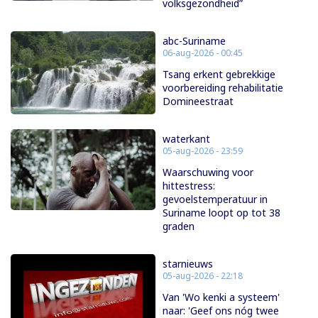
volksgezondheid”
abc-Suriname
06-aug-2026 - 00:45
Tsang erkent gebrekkige
voorbereiding rehabilitatie
Domineestraat
waterkant
05-aug-2026 - 23:59
Waarschuwing voor
hittestress:
gevoelstemperatuur in
Suriname loopt op tot 38
graden
starnieuws
05-aug-2026 - 22:18
Van 'Wo kenki a systeem'
naar: 'Geef ons nóg twee