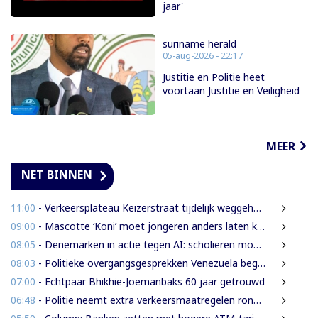
jaar'
suriname herald
05-aug-2026 - 22:17
Justitie en Politie heet
voortaan Justitie en Veiligheid
MEER
NET BINNEN
11:00
- Verkeersplateau Keizerstraat tijdelijk weggehaald vanwege chaos rond Domineestraat
09:00
- Mascotte ‘Koni’ moet jongeren anders laten kijken naar Surinaamse houtsector
08:05
- Denemarken in actie tegen AI: scholieren moeten extra mondelinge examens doen
08:03
- Politieke overgangsgesprekken Venezuela beginnen zonder Machado
07:00
- Echtpaar Bhikhie-Joemanbaks 60 jaar getrouwd
06:48
- Politie neemt extra verkeersmaatregelen rond afgesloten Domineestraat