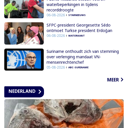
waterbeperkingen in tijdens
recorddroogte
06-08-2026
STARNIEUWS
SFPC-president Georgesette Sédo
ontmoet Turkse president Erdoğan
06-08-2026
WATERKANT
Suriname onthoudt zich van stemming
over verlenging mandaat VN-
mensenrechtenchef
05-08-2026
ABC-SURINAME
MEER
NEDERLAND