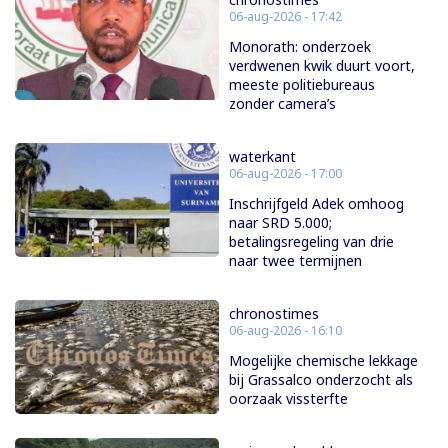
06-aug-2026 - 17:42
Monorath: onderzoek
verdwenen kwik duurt voort,
meeste politiebureaus
zonder camera’s
waterkant
06-aug-2026 - 17:00
Inschrijfgeld Adek omhoog
naar SRD 5.000;
betalingsregeling van drie
naar twee termijnen
chronostimes
06-aug-2026 - 16:10
Mogelijke chemische lekkage
bij Grassalco onderzocht als
oorzaak vissterfte