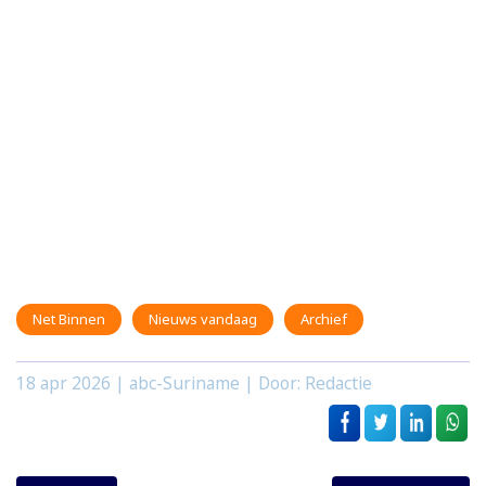
Net Binnen
Nieuws vandaag
Archief
18 apr 2026
| abc-Suriname | Door: Redactie