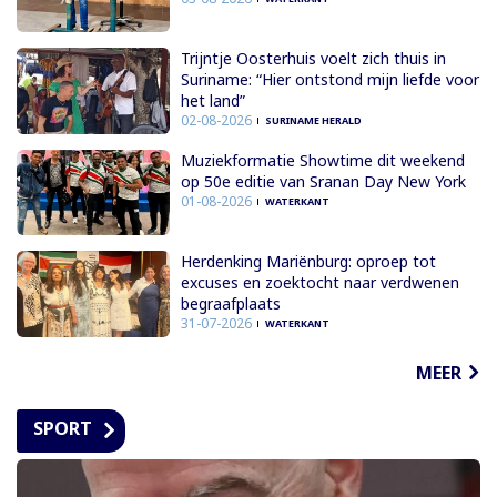
Trijntje Oosterhuis voelt zich thuis in
Suriname: “Hier ontstond mijn liefde voor
het land”
02-08-2026
SURINAME HERALD
Muziekformatie Showtime dit weekend
op 50e editie van Sranan Day New York
01-08-2026
WATERKANT
Herdenking Mariënburg: oproep tot
excuses en zoektocht naar verdwenen
begraafplaats
31-07-2026
WATERKANT
MEER
SPORT