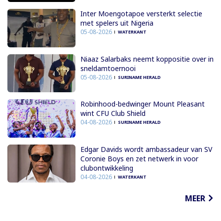
Inter Moengotapoe versterkt selectie
met spelers uit Nigeria
05-08-2026
WATERKANT
Niaaz Salarbaks neemt koppositie over in
sneldamtoernooi
05-08-2026
SURINAME HERALD
Robinhood-bedwinger Mount Pleasant
wint CFU Club Shield
04-08-2026
SURINAME HERALD
Edgar Davids wordt ambassadeur van SV
Coronie Boys en zet netwerk in voor
clubontwikkeling
04-08-2026
WATERKANT
MEER