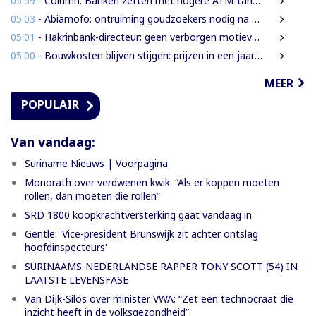
05:59
- Column: Banken zetten met hogere ATM-tarieven digitale economie op achterstand
05:03
- Abiamofo: ontruiming goudzoekers nodig na dodelijke risico’s in Moeroekreek en 21 Bergi
05:01
- Hakrinbank-directeur: geen verborgen motieven bij verkoop DSB-belang
05:00
- Bouwkosten blijven stijgen: prijzen in een jaar tijd gemiddeld 7,3% hoger
MEER
POPULAIR
Van vandaag:
Suriname Nieuws | Voorpagina
Monorath over verdwenen kwik: “Als er koppen moeten
rollen, dan moeten die rollen”
SRD 1800 koopkrachtversterking gaat vandaag in
Gentle: 'Vice-president Brunswijk zit achter ontslag
hoofdinspecteurs'
SURINAAMS-NEDERLANDSE RAPPER TONY SCOTT (54) IN
LAATSTE LEVENSFASE
Van Dijk-Silos over minister VWA: “Zet een technocraat die
inzicht heeft in de volksgezondheid”