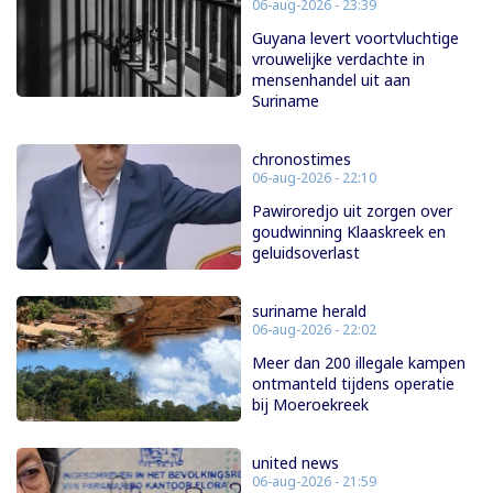
06-aug-2026 - 23:39
Guyana levert voortvluchtige
vrouwelijke verdachte in
mensenhandel uit aan
Suriname
chronostimes
06-aug-2026 - 22:10
Pawiroredjo uit zorgen over
goudwinning Klaaskreek en
geluidsoverlast
suriname herald
06-aug-2026 - 22:02
Meer dan 200 illegale kampen
ontmanteld tijdens operatie
bij Moeroekreek
united news
06-aug-2026 - 21:59