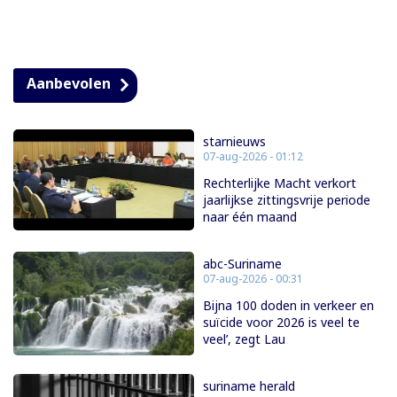
Aanbevolen
starnieuws
07-aug-2026 - 01:12
Rechterlijke Macht verkort
jaarlijkse zittingsvrije periode
naar één maand
abc-Suriname
07-aug-2026 - 00:31
Bijna 100 doden in verkeer en
suïcide voor 2026 is veel te
veel’, zegt Lau
suriname herald