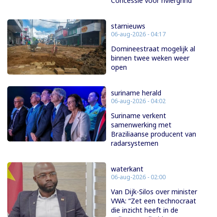
Concessie voor riviergrind
starnieuws
06-aug-2026 - 04:17
Domineestraat mogelijk al
binnen twee weken weer
open
suriname herald
06-aug-2026 - 04:02
Suriname verkent
samenwerking met
Braziliaanse producent van
radarsystemen
waterkant
06-aug-2026 - 02:00
Van Dijk-Silos over minister
VWA: “Zet een technocraat
die inzicht heeft in de