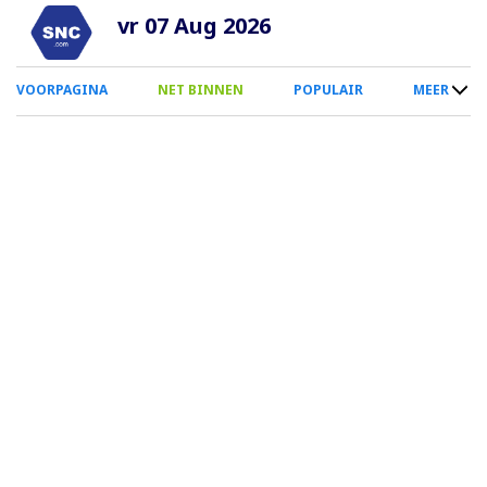
Overslaan
vr 07 Aug 2026
en
naar
0
VOORPAGINA
NET BINNEN
POPULAIR
MEER
de
Smartphone
inhoud
Menu
gaan