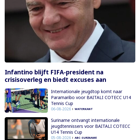
Infantino blijft FIFA-president na
crisisoverleg en biedt excuses aan
Internationale jeugdtop komt naar
Paramaribo voor BAITALI COTECC U14
Tennis Cup
06-08-2026
WATERKANT
Suriname ontvangt internationale
jeugdtennissers voor BAITALI COTECC
U14 Tennis Cup
05-08-2026
ABC-SURINAME