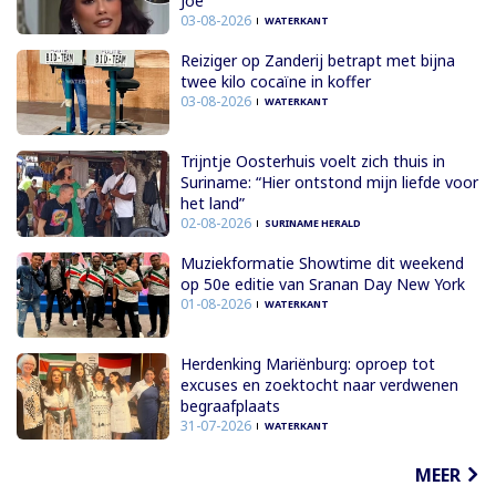
Joe
03-08-2026
WATERKANT
Reiziger op Zanderij betrapt met bijna
twee kilo cocaïne in koffer
03-08-2026
WATERKANT
Trijntje Oosterhuis voelt zich thuis in
Suriname: “Hier ontstond mijn liefde voor
het land”
02-08-2026
SURINAME HERALD
Muziekformatie Showtime dit weekend
op 50e editie van Sranan Day New York
01-08-2026
WATERKANT
Herdenking Mariënburg: oproep tot
excuses en zoektocht naar verdwenen
begraafplaats
31-07-2026
WATERKANT
MEER