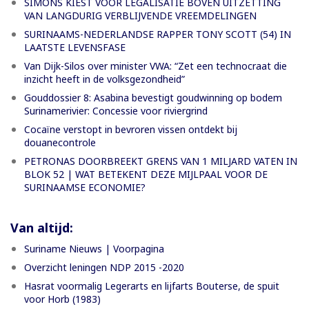
SIMONS KIEST VOOR LEGALISATIE BOVEN UITZETTING
VAN LANGDURIG VERBLIJVENDE VREEMDELINGEN
SURINAAMS-NEDERLANDSE RAPPER TONY SCOTT (54) IN
LAATSTE LEVENSFASE
Van Dijk-Silos over minister VWA: “Zet een technocraat die
inzicht heeft in de volksgezondheid”
Gouddossier 8: Asabina bevestigt goudwinning op bodem
Surinamerivier: Concessie voor riviergrind
Cocaïne verstopt in bevroren vissen ontdekt bij
douanecontrole
PETRONAS DOORBREEKT GRENS VAN 1 MILJARD VATEN IN
BLOK 52 | WAT BETEKENT DEZE MIJLPAAL VOOR DE
SURINAAMSE ECONOMIE?
Van altijd:
Suriname Nieuws | Voorpagina
Overzicht leningen NDP 2015 -2020
Hasrat voormalig Legerarts en lijfarts Bouterse, de spuit
voor Horb (1983)