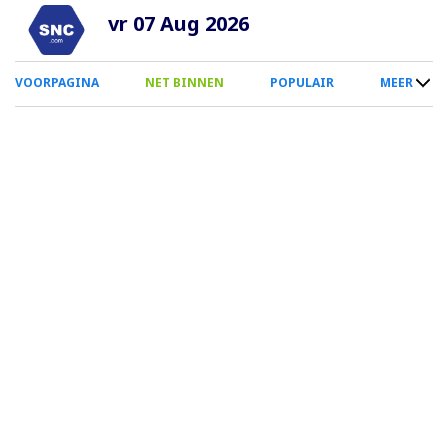
Overslaan
vr 07 Aug 2026
en
naar
0
VOORPAGINA
NET BINNEN
POPULAIR
MEER
de
Smartphone
inhoud
Menu
gaan