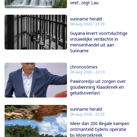
veel’, zegt Lau
suriname herald
06-aug-2026 - 23:39
Guyana levert voortvluchtige
vrouwelijke verdachte in
mensenhandel uit aan
Suriname
chronostimes
06-aug-2026 - 22:10
Pawiroredjo uit zorgen over
goudwinning Klaaskreek en
geluidsoverlast
suriname herald
06-aug-2026 - 22:02
Meer dan 200 illegale kampen
ontmanteld tijdens operatie
bij Moeroekreek