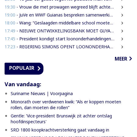
19:30
- Vrouw die met prowagen wegreed blijft achter tralies
19:00
- JuVe en WWF Guianas bespreken samenwerking rond natuurbescherming
18:00
- Wang: “Geslaagden middelbare school moeten 450 SRD betalen om diploma te ontvangen”
17:49
- NIEUWE ONTWIKKELINGSBANK MOET GUYANESE BEDRIJVEN KLAARSTOMEN OM BUITENLANDSE BEDRIJVEN TE VERVANGEN
17:45
- President kondigt start loononderhandelingen met vakbonden aan
17:23
- REGERING SIMONS OPENT LOONONDERHANDELINGEN MET OVERHEIDSVAKBONDEN NA LICHTE FINANCIËLE ADEMRUIMTE
MEER
POPULAIR
Van vandaag:
Suriname Nieuws | Voorpagina
Monorath over verdwenen kwik: “Als er koppen moeten
rollen, dan moeten die rollen”
Gentle: 'Vice-president Brunswijk zit achter ontslag
hoofdinspecteurs'
SRD 1800 koopkrachtversterking gaat vandaag in