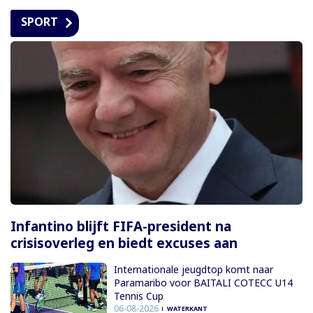
SPORT
Infantino blijft FIFA-president na
crisisoverleg en biedt excuses aan
Internationale jeugdtop komt naar
Paramaribo voor BAITALI COTECC U14
Tennis Cup
06-08-2026
WATERKANT