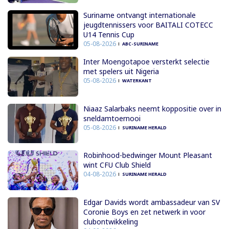
Suriname ontvangt internationale
jeugdtennissers voor BAITALI COTECC
U14 Tennis Cup
05-08-2026
ABC-SURINAME
Inter Moengotapoe versterkt selectie
met spelers uit Nigeria
05-08-2026
WATERKANT
Niaaz Salarbaks neemt koppositie over in
sneldamtoernooi
05-08-2026
SURINAME HERALD
Robinhood-bedwinger Mount Pleasant
wint CFU Club Shield
04-08-2026
SURINAME HERALD
Edgar Davids wordt ambassadeur van SV
Coronie Boys en zet netwerk in voor
clubontwikkeling