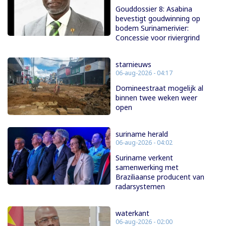
Gouddossier 8: Asabina
bevestigt goudwinning op
bodem Surinamerivier:
Concessie voor riviergrind
starnieuws
06-aug-2026 - 04:17
Domineestraat mogelijk al
binnen twee weken weer
open
suriname herald
06-aug-2026 - 04:02
Suriname verkent
samenwerking met
Braziliaanse producent van
radarsystemen
waterkant
06-aug-2026 - 02:00