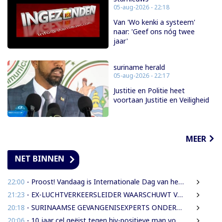
05-aug-2026 - 22:18
Van 'Wo kenki a systeem'
naar: 'Geef ons nóg twee
jaar'
suriname herald
05-aug-2026 - 22:17
Justitie en Politie heet
voortaan Justitie en Veiligheid
MEER
NET BINNEN
22:00
- Proost! Vandaag is Internationale Dag van het Bier
21:23
- EX-LUCHTVERKEERSLEIDER WAARSCHUWT VOOR RISICO’S VLIEGVEILIGHEID
20:18
- SURINAAMSE GEVANGENISEXPERTS ONDERSTEUNEN JEUGDINRICHTING CURAÇAO
20:06
- 10 jaar cel geëist tegen hiv-positieve man voor vrijheidsberoving, mishandeling en verkrachting van sekswerkster