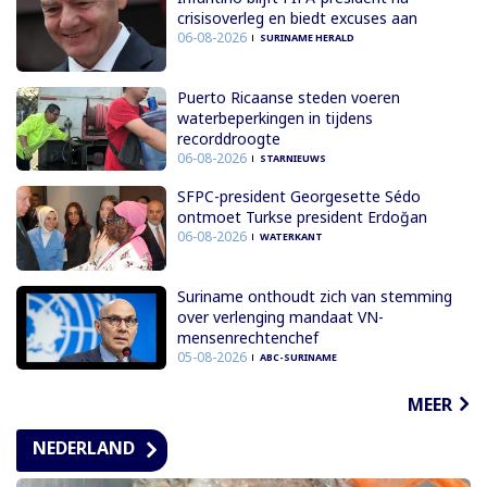
crisisoverleg en biedt excuses aan
06-08-2026
SURINAME HERALD
Puerto Ricaanse steden voeren
waterbeperkingen in tijdens
recorddroogte
06-08-2026
STARNIEUWS
SFPC-president Georgesette Sédo
ontmoet Turkse president Erdoğan
06-08-2026
WATERKANT
Suriname onthoudt zich van stemming
over verlenging mandaat VN-
mensenrechtenchef
05-08-2026
ABC-SURINAME
MEER
NEDERLAND