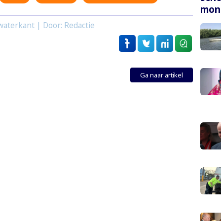
mon
waterkant | Door: Redactie
Ga naar artikel