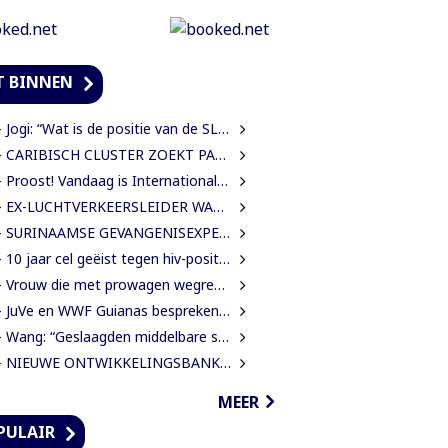
T BINNEN
Jogi: “Wat is de positie van de SLM nu na een jaar miljoenen aan subsidie?”
ARIBISCH CLUSTER ZOEKT PARTNER VOOR NIEUWE HAVENS EN OFFSHORE-INFRASTRUCTUUR | OOK SURINAME IN BEELD
 Proost! Vandaag is Internationale Dag van het Bier
EX-LUCHTVERKEERSLEIDER WAARSCHUWT VOOR RISICO’S VLIEGVEILIGHEID
SURINAAMSE GEVANGENISEXPERTS ONDERSTEUNEN JEUGDINRICHTING CURAÇAO
0 jaar cel geëist tegen hiv-positieve man voor vrijheidsberoving, mishandeling en verkrachting van sekswerkster
 Vrouw die met prowagen wegreed blijft achter tralies
JuVe en WWF Guianas bespreken samenwerking rond natuurbescherming
Wang: “Geslaagden middelbare school moeten 450 SRD betalen om diploma te ontvangen”
IEUWE ONTWIKKELINGSBANK MOET GUYANESE BEDRIJVEN KLAARSTOMEN OM BUITENLANDSE BEDRIJVEN TE VERVANGEN
MEER
PULAIR