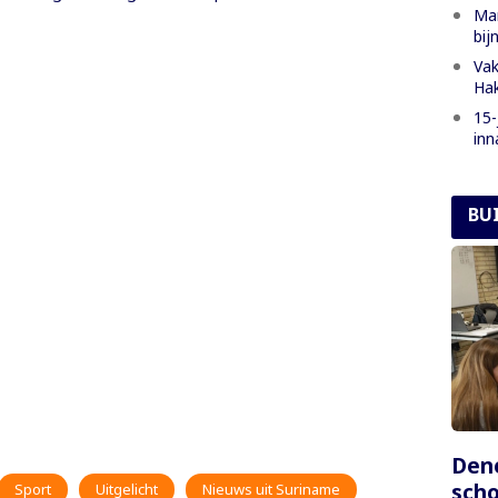
Man
bij
Vak
Hak
15-
inn
BU
Dene
scho
Sport
Uitgelicht
Nieuws uit Suriname