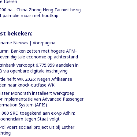
le toeren
000 ha - China Zhong Heng Tai niet bezig
 palmolie maar met houtkap
st bekeken:
iname Nieuws | Voorpagina
umn: Banken zetten met hogere ATM-
ieven digitale economie op achterstand
rinbank verkoopt 6.775.859 aandelen in
 via openbare digitale inschrijving
de helft WK 2026: Negen Afrikaanse
den naar knock-outfase WK
ister Monorath installeert werkgroep
r implementatie van Advanced Passenger
ormation System (APIS)
.000 SRD toegekend aan ex-vp Adhin;
joenenclaim tegen Staat volgt
Pol voert sociaal project uit bij Esther
chting