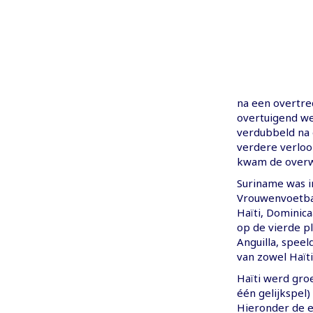
na een overtre
overtuigend we
verdubbeld na 
verdere verloo
kwam de overwi
Suriname was i
Vrouwenvoetbal
Haïti, Dominica
op de vierde p
Anguilla, spee
van zowel Haïti 
Haïti werd gro
één gelijkspel
Hieronder de e