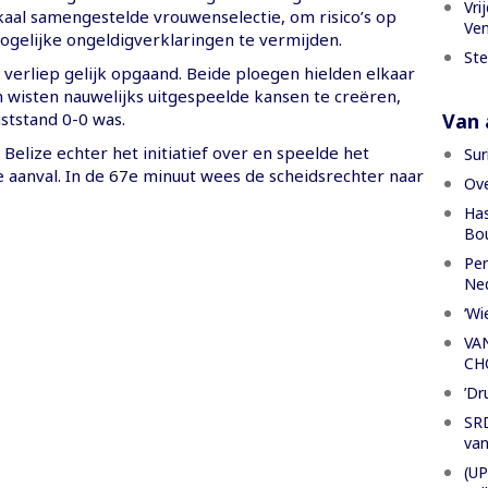
Vri
kaal samengestelde vrouwenselectie, om risico’s op
Ven
ogelijke ongeldigverklaringen te vermijden.
Ste
 verliep gelijk opgaand. Beide ploegen hielden elkaar
n wisten nauwelijks uitgespeelde kansen te creëren,
Van a
ststand 0-0 was.
Belize echter het initiatief over en speelde het
Sur
de aanval. In de 67e minuut wees de scheidsrechter naar
Ove
Has
Bou
Per
Ned
‘Wi
VA
CH
’Dr
SRD
van
(UP