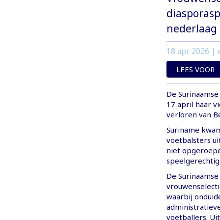
diasporaspe
nederlaag 
18 apr 2026
| 
LEES VOOR
De Surinaamse 
17 april haar v
verloren van Be
Suriname kwam i
voetbalsters ui
niet opgeroep
speelgerechtig
De Surinaamse 
vrouwenselecti
waarbij onduide
administratiev
voetballers. U