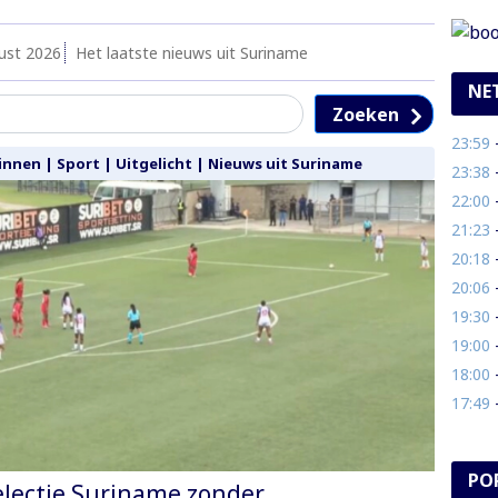
ust 2026
Het laatste nieuws uit Suriname
NE
Zoeken
23:59
- 
innen
|
Sport
|
Uitgelicht
|
Nieuws uit Suriname
23:38
- C
22:00
-
21:23
- 
20:18
- 
20:06
- 1
19:30
-
19:00
- 
18:00
- 
17:49
- N
PO
lectie Suriname zonder