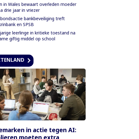
 in Wales bewaart overleden moeder
na drie jaar in vriezer
bondsactie bankbeveiliging treft
rinbank en SPSB
jarige leerlinge in kritieke toestand na
ame giftig middel op school
ITENLAND
marken in actie tegen AI:
lieren moeten extra