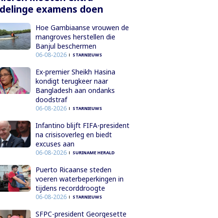
delinge examens doen
Hoe Gambiaanse vrouwen de
mangroves herstellen die
Banjul beschermen
06-08-2026
STARNIEUWS
Ex-premier Sheikh Hasina
kondigt terugkeer naar
Bangladesh aan ondanks
doodstraf
06-08-2026
STARNIEUWS
Infantino blijft FIFA-president
na crisisoverleg en biedt
excuses aan
06-08-2026
SURINAME HERALD
Puerto Ricaanse steden
voeren waterbeperkingen in
tijdens recorddroogte
06-08-2026
STARNIEUWS
SFPC-president Georgesette