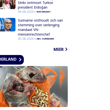
Sédo ontmoet Turkse
president Erdoğan
06-08-2026
WATERKANT
Suriname onthoudt zich van
stemming over verlenging
mandaat VN-
mensenrechtenchef
05-08-2026
ABC-SURINAME
MEER
DERLAND