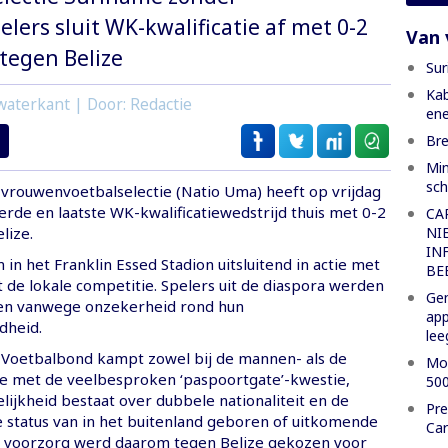
lers sluit WK-kwalificatie af met 0-2
Van 
tegen Belize
Sur
Kab
waterkant | Door: Redactie
ene
Bre
Min
sch
vrouwenvoetbalselectie (Natio Uma) heeft op vrijdag
ierde en laatste WK-kwalificatiewedstrijd thuis met 0-2
CA
NI
lize.
IN
n het Franklin Essed Stadion uitsluitend in actie met
BE
t de lokale competitie. Spelers uit de diaspora werden
Gem
en vanwege onzekerheid rond hun
ap
dheid.
lee
Voetbalbond kampt zowel bij de mannen- als de
Mon
e met de veelbesproken ‘paspoortgate’-kwestie,
500
lijkheid bestaat over dubbele nationaliteit en de
Pre
e status van in het buitenland geboren of uitkomende
Car
it voorzorg werd daarom tegen Belize gekozen voor