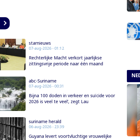
n
starnieuws
07-aug-2026 - 01:12
Rechterlijke Macht verkort jaarlijkse
zittingsvrije periode naar één maand
NE
abc-Suriname
07-aug-2026 - 00:31
Bijna 100 doden in verkeer en suïcide voor
2026 is veel te veel’, zegt Lau
suriname herald
06-aug-2026 - 23:39
Guyana levert voortvluchtige vrouwelijke