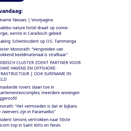
vandaag:
iname Nieuws | Voorpagina
alebo nature hotel draait op zonne-
rgie, eerste in Caraïbisch gebied
aking: Schietincident op O.S. Tammenga
ister Monorath: “Verspreiden van
okkend beeldmateriaal is strafbaar”
RIBISCH CLUSTER ZOEKT PARTNER VOOR
EUWE HAVENS EN OFFSHORE-
FRASTRUCTUUR | OOK SURINAME IN
ELD
askerde rovers slaan toe in
partementencomplex; meerdere woningen
ggeroofd
orath: “Het vermoeden is dat er bijkans
 zwervers zijn in Paramaribo”
sident Simons vertrokken naar 50ste
icom-top in Saint Kitts en Nevis