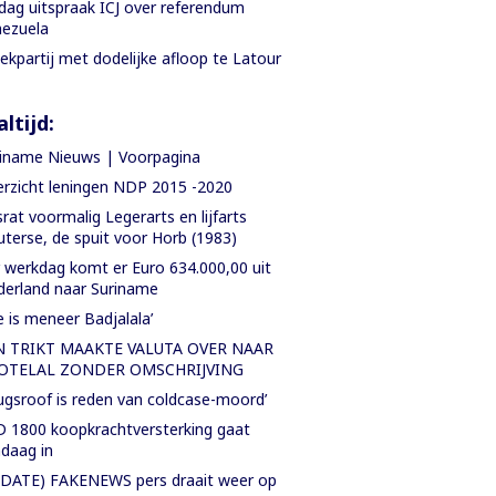
jdag uitspraak ICJ over referendum
ezuela
ekpartij met dodelijke afloop te Latour
ltijd:
iname Nieuws | Voorpagina
rzicht leningen NDP 2015 -2020
rat voormalig Legerarts en lijfarts
terse, de spuit voor Horb (1983)
 werkdag komt er Euro 634.000,00 uit
erland naar Suriname
e is meneer Badjalala’
N TRIKT MAAKTE VALUTA OVER NAAR
OTELAL ZONDER OMSCHRIJVING
ugsroof is reden van coldcase-moord’
 1800 koopkrachtversterking gaat
daag in
DATE) FAKENEWS pers draait weer op