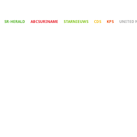
Overslaan
en
naar
SR-HERALD
ABCSURINAME
STARNIEUWS
CDS
KPS
UNITED 
de
inhoud
gaan