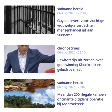
suriname herald
06-aug-2026 - 23:39
Guyana levert voortvluchtige
vrouwelijke verdachte in
mensenhandel uit aan
Suriname
chronostimes
06-aug-2026 - 22:10
Pawiroredjo uit zorgen over
goudwinning Klaaskreek en
geluidsoverlast
suriname herald
06-aug-2026 - 22:02
Meer dan 200 illegale kampen
ontmanteld tijdens operatie
bij Moeroekreek