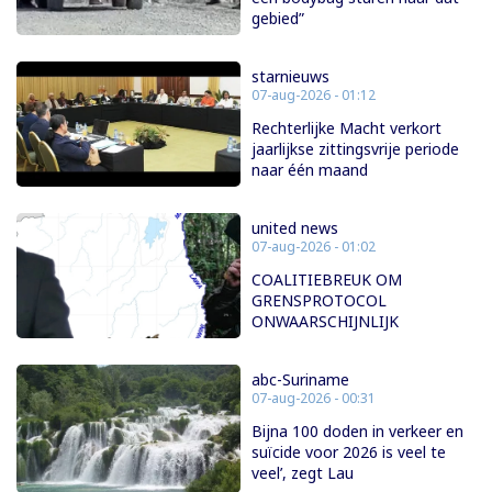
gebied”
starnieuws
07-aug-2026 - 01:12
Rechterlijke Macht verkort
jaarlijkse zittingsvrije periode
naar één maand
united news
07-aug-2026 - 01:02
COALITIEBREUK OM
GRENSPROTOCOL
ONWAARSCHIJNLIJK
abc-Suriname
07-aug-2026 - 00:31
Bijna 100 doden in verkeer en
suïcide voor 2026 is veel te
veel’, zegt Lau