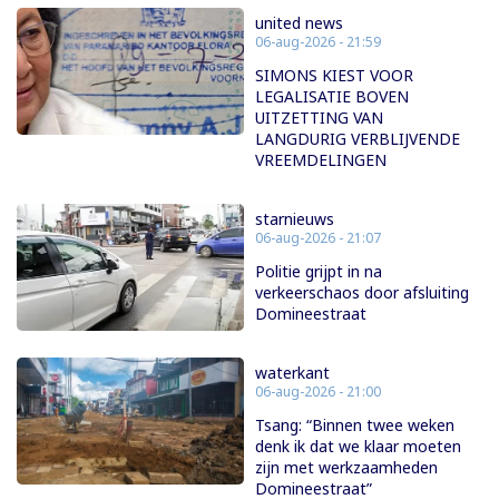
united news
06-aug-2026 - 21:59
SIMONS KIEST VOOR
LEGALISATIE BOVEN
UITZETTING VAN
LANGDURIG VERBLIJVENDE
VREEMDELINGEN
starnieuws
06-aug-2026 - 21:07
Politie grijpt in na
verkeerschaos door afsluiting
Domineestraat
waterkant
06-aug-2026 - 21:00
Tsang: “Binnen twee weken
denk ik dat we klaar moeten
zijn met werkzaamheden
Domineestraat”