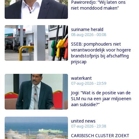
Pawiroredjo: “Wij laten ons
niet monddood maken”
suriname herald
08-aug-2026 - 00:08
SSEB: pomphouders niet
verantwoordelijk voor hogere
brandstofprijs bij afschaffing
prijscap
waterkant
07-aug-2026 - 23:59
Jogi: “Wat is de positie van de
SLM nu na een jaar miljoenen
aan subsidie?”
united news
07-aug-2026 - 23:38
CARIBISCH CLUSTER ZOEKT