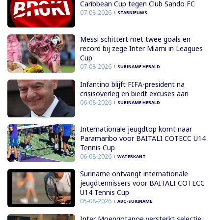
Caribbean Cup tegen Club Sando FC
07-08-2026
STARNIEUWS
Messi schittert met twee goals en
record bij zege Inter Miami in Leagues
Cup
07-08-2026
SURINAME HERALD
Infantino blijft FIFA-president na
crisisoverleg en biedt excuses aan
06-08-2026
SURINAME HERALD
Internationale jeugdtop komt naar
Paramaribo voor BAITALI COTECC U14
Tennis Cup
06-08-2026
WATERKANT
Suriname ontvangt internationale
jeugdtennissers voor BAITALI COTECC
U14 Tennis Cup
05-08-2026
ABC-SURINAME
Inter Moengotapoe versterkt selectie