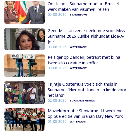
Oostelbos: Suriname moet in Brussel
werk maken van visumvrij reizen
05-08-2026
STARNIEUWS
Geen Miss Universe-deelname voor Miss
Suriname 2026 Eunike Kishundat Lioe-A-
Joe
03-08-2026
WATERKANT
Reiziger op Zanderij betrapt met bijna
twee kilo cocaïne in koffer
03-08-2026
WATERKANT
Trijntje Oosterhuis voelt zich thuis in
Suriname: “Hier ontstond mijn liefde voor
het land”
02-08-2026
SURINAME HERALD
Muziekformatie Showtime dit weekend
op 50e editie van Sranan Day New York
01-08-2026
WATERKANT