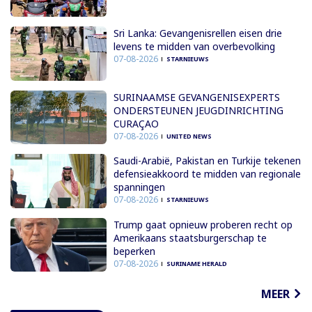
Sri Lanka: Gevangenisrellen eisen drie
levens te midden van overbevolking
07-08-2026
STARNIEUWS
SURINAAMSE GEVANGENISEXPERTS
ONDERSTEUNEN JEUGDINRICHTING
CURAÇAO
07-08-2026
UNITED NEWS
Saudi-Arabië, Pakistan en Turkije tekenen
defensieakkoord te midden van regionale
spanningen
07-08-2026
STARNIEUWS
Trump gaat opnieuw proberen recht op
Amerikaans staatsburgerschap te
beperken
07-08-2026
SURINAME HERALD
MEER