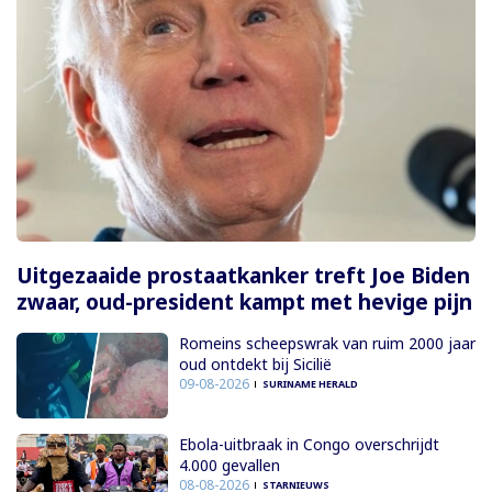
Uitgezaaide prostaatkanker treft Joe Biden
zwaar, oud-president kampt met hevige pijn
Romeins scheepswrak van ruim 2000 jaar
oud ontdekt bij Sicilië
09-08-2026
SURINAME HERALD
Ebola-uitbraak in Congo overschrijdt
4.000 gevallen
08-08-2026
STARNIEUWS