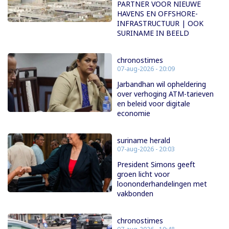
PARTNER VOOR NIEUWE
HAVENS EN OFFSHORE-
INFRASTRUCTUUR | OOK
SURINAME IN BEELD
chronostimes
07-aug-2026 - 20:09
Jarbandhan wil opheldering
over verhoging ATM-tarieven
en beleid voor digitale
economie
suriname herald
07-aug-2026 - 20:03
President Simons geeft
groen licht voor
loononderhandelingen met
vakbonden
chronostimes