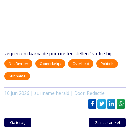
zeggen en daarna de prioriteiten stellen,” stelde hij.
Net Binnen
Opmerkelijk
Overheid
Politiek
Suriname
16 jun 2026
| suriname herald | Door: Redactie
Ga terug
Ga naar artikel