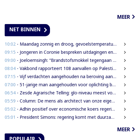
MEER
NET BINNEN
10:02
- Maandag zonnig en droog, gevoelstemperatuur tot 41 graden
09:15
- Jongeren in Coronie bespreken uitdagingen en toekomst tijdens districtsjeugdcongres
09:00
- Joeloemsingh: “Brandstofsmokkel tegengaan middels kleuren van legale brandstof”
08:04
- Vakbond rapporteert 108 aanvallen op Palestijnse journalisten in juli
07:15
- Vijf verdachten aangehouden na beroving aan Rijsdijkweg
07:00
- 51-jarige man aangehouden voor oplichting bejaarde vrouw in centrum Paramaribo
06:54
- Zesde Agrarische Telling: glo-niveau meest voorkomend onder landbouwers
05:59
- Column: De mens als architect van onze eigen rampen
05:02
- Adhin positief over economische koers regering, maar wil snellere uitvoering
05:01
- President Simons: regering komt met duurzame oplossing voor grondenrechten
MEER
POPULAIR