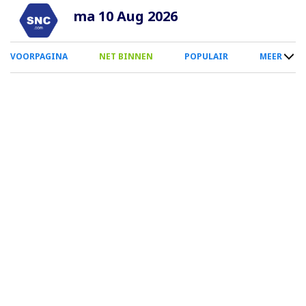
Overslaan
ma 10 Aug 2026
en
naar
0
VOORPAGINA
NET BINNEN
POPULAIR
MEER
de
Smartphone
inhoud
Menu
gaan