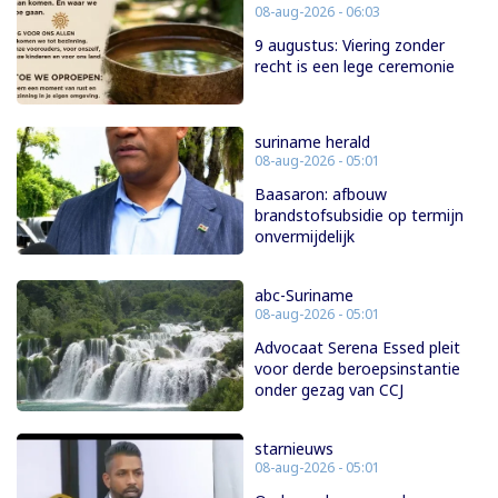
08-aug-2026 - 06:03
9 augustus: Viering zonder
recht is een lege ceremonie
suriname herald
08-aug-2026 - 05:01
Baasaron: afbouw
brandstofsubsidie op termijn
onvermijdelijk
abc-Suriname
08-aug-2026 - 05:01
Advocaat Serena Essed pleit
voor derde beroepsinstantie
onder gezag van CCJ
starnieuws
08-aug-2026 - 05:01