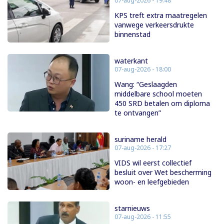
07-aug-2026 - 19:48
KPS treft extra maatregelen
vanwege verkeersdrukte
binnenstad
waterkant
07-aug-2026 - 18:00
Wang: “Geslaagden
middelbare school moeten
450 SRD betalen om diploma
te ontvangen”
suriname herald
07-aug-2026 - 17:27
VIDS wil eerst collectief
besluit over Wet bescherming
woon- en leefgebieden
starnieuws
07-aug-2026 - 11:55