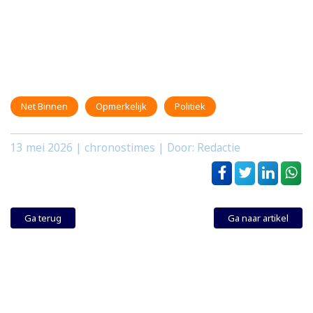
Net Binnen
Opmerkelijk
Politiek
13 mei 2026
| chronostimes | Door: Redactie
Ga terug
Ga naar artikel