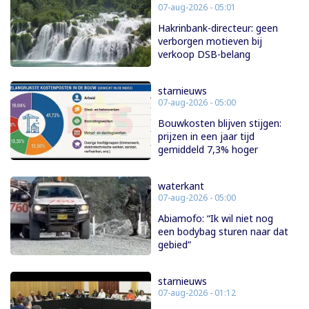
07-aug-2026 - 05:01
Hakrinbank-directeur: geen
verborgen motieven bij
verkoop DSB-belang
starnieuws
07-aug-2026 - 05:00
Bouwkosten blijven stijgen:
prijzen in een jaar tijd
gemiddeld 7,3% hoger
waterkant
07-aug-2026 - 05:00
Abiamofo: “Ik wil niet nog
een bodybag sturen naar dat
gebied”
starnieuws
07-aug-2026 - 01:12