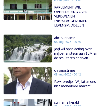
08-aug-2026 - 03:26
PARLEMENT WIL
OPHELDERING OVER
VERDWENEN
INBESLAGGENOMEN
LEVENSMIDDELEN
abc-Suriname
08-aug-2026 - 00:45
Jogi wil opheldering over
miljoenensteun aan SLM en
de resultaten daarvan
chronostimes
08-aug-2026 - 00:42
Pawiroredjo: “Wij laten ons
niet monddood maken”
suriname herald