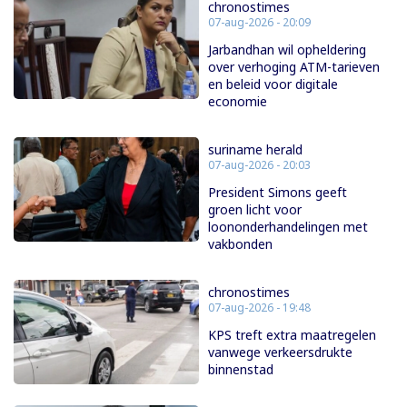
chronostimes
07-aug-2026 - 20:09
Jarbandhan wil opheldering
over verhoging ATM-tarieven
en beleid voor digitale
economie
suriname herald
07-aug-2026 - 20:03
President Simons geeft
groen licht voor
loononderhandelingen met
vakbonden
chronostimes
07-aug-2026 - 19:48
KPS treft extra maatregelen
vanwege verkeersdrukte
binnenstad