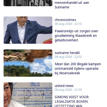
mensenhandel uit aan
Suriname
chronostimes
06-aug-2026 - 22:10
Pawiroredjo uit zorgen over
goudwinning Klaaskreek en
geluidsoverlast
suriname herald
06-aug-2026 - 22:02
Meer dan 200 illegale kampen
ontmanteld tijdens operatie
bij Moeroekreek
united news
06-aug-2026 - 21:59
SIMONS KIEST VOOR
LEGALISATIE BOVEN
UITZETTING VAN