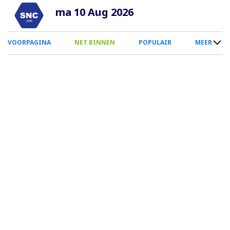
Overslaan
ma 10 Aug 2026
en
naar
0
VOORPAGINA
NET BINNEN
POPULAIR
MEER
de
Smartphone
inhoud
Menu
gaan