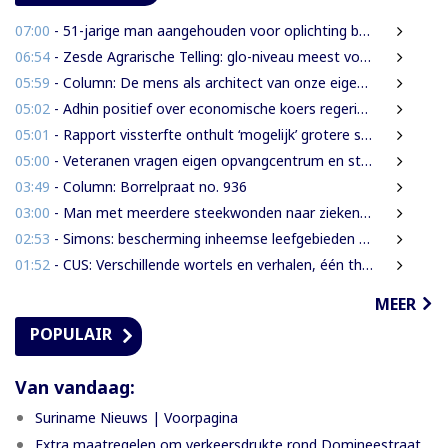
07:00
- 51-jarige man aangehouden voor oplichting bejaarde vrouw in centrum Paramaribo
06:54
- Zesde Agrarische Telling: glo-niveau meest voorkomend onder landbouwers
05:59
- Column: De mens als architect van onze eigen rampen
05:02
- Adhin positief over economische koers regering, maar wil snellere uitvoering
05:01
- Rapport vissterfte onthult ‘mogelijk’ grotere schade voor mens, dier en milieu
05:00
- Veteranen vragen eigen opvangcentrum en structurele steun: ‘Vandaag militair, morgen veteraan’
03:49
- Column: Borrelpraat no. 936
03:00
- Man met meerdere steekwonden naar ziekenhuis na ruzie bij discotheek
02:53
- Simons: bescherming inheemse leefgebieden en cultuur van nationaal belang
01:52
- CUS: Verschillende wortels en verhalen, één thuis
MEER
POPULAIR
Van vandaag:
Suriname Nieuws | Voorpagina
Extra maatregelen om verkeersdrukte rond Domineestraat