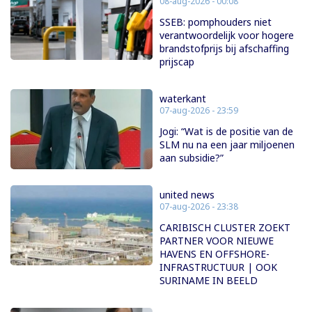
08-aug-2026 - 00:08
SSEB: pomphouders niet
verantwoordelijk voor hogere
brandstofprijs bij afschaffing
prijscap
waterkant
07-aug-2026 - 23:59
Jogi: “Wat is de positie van de
SLM nu na een jaar miljoenen
aan subsidie?”
united news
07-aug-2026 - 23:38
CARIBISCH CLUSTER ZOEKT
PARTNER VOOR NIEUWE
HAVENS EN OFFSHORE-
INFRASTRUCTUUR | OOK
SURINAME IN BEELD