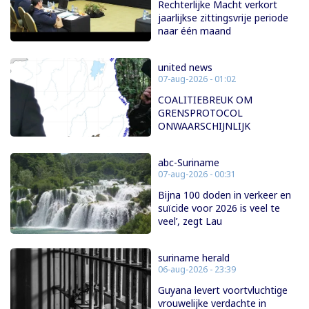
Rechterlijke Macht verkort
jaarlijkse zittingsvrije periode
naar één maand
united news
07-aug-2026 - 01:02
COALITIEBREUK OM
GRENSPROTOCOL
ONWAARSCHIJNLIJK
abc-Suriname
07-aug-2026 - 00:31
Bijna 100 doden in verkeer en
suïcide voor 2026 is veel te
veel’, zegt Lau
suriname herald
06-aug-2026 - 23:39
Guyana levert voortvluchtige
vrouwelijke verdachte in