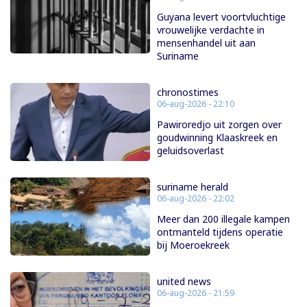
Guyana levert voortvluchtige
vrouwelijke verdachte in
mensenhandel uit aan
Suriname
chronostimes
06-aug-2026 - 22:10
Pawiroredjo uit zorgen over
goudwinning Klaaskreek en
geluidsoverlast
suriname herald
06-aug-2026 - 22:02
Meer dan 200 illegale kampen
ontmanteld tijdens operatie
bij Moeroekreek
united news
06-aug-2026 - 21:59