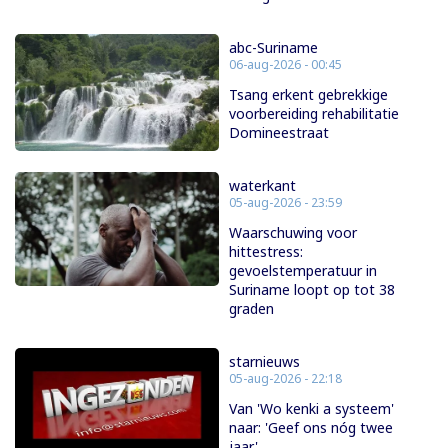
abc-Suriname
06-aug-2026 - 00:45
Tsang erkent gebrekkige
voorbereiding rehabilitatie
Domineestraat
waterkant
05-aug-2026 - 23:59
Waarschuwing voor
hittestress:
gevoelstemperatuur in
Suriname loopt op tot 38
graden
starnieuws
05-aug-2026 - 22:18
Van 'Wo kenki a systeem'
naar: 'Geef ons nóg twee
jaar'