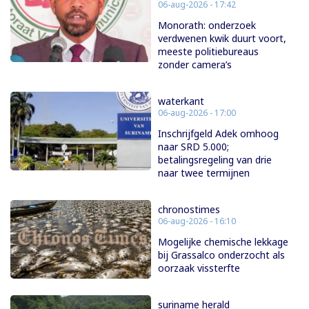
06-aug-2026 - 17:42
Monorath: onderzoek
verdwenen kwik duurt voort,
meeste politiebureaus
zonder camera’s
waterkant
06-aug-2026 - 17:00
Inschrijfgeld Adek omhoog
naar SRD 5.000;
betalingsregeling van drie
naar twee termijnen
chronostimes
06-aug-2026 - 16:10
Mogelijke chemische lekkage
bij Grassalco onderzocht als
oorzaak vissterfte
suriname herald