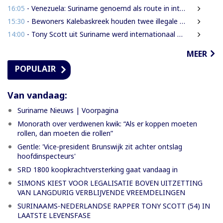
16:05
- Venezuela: Suriname genoemd als route in internationale cocaïnesmokkel naar Europa
15:30
- Bewoners Kalebaskreek houden twee illegale vreemdelingen aan met vuurwapen en communicatieapparatuur
14:00
- Tony Scott uit Suriname werd internationaal bekend door zijn hiphouse muziek
MEER
POPULAIR
Van vandaag:
Suriname Nieuws | Voorpagina
Monorath over verdwenen kwik: “Als er koppen moeten
rollen, dan moeten die rollen”
Gentle: 'Vice-president Brunswijk zit achter ontslag
hoofdinspecteurs'
SRD 1800 koopkrachtversterking gaat vandaag in
SIMONS KIEST VOOR LEGALISATIE BOVEN UITZETTING
VAN LANGDURIG VERBLIJVENDE VREEMDELINGEN
SURINAAMS-NEDERLANDSE RAPPER TONY SCOTT (54) IN
LAATSTE LEVENSFASE