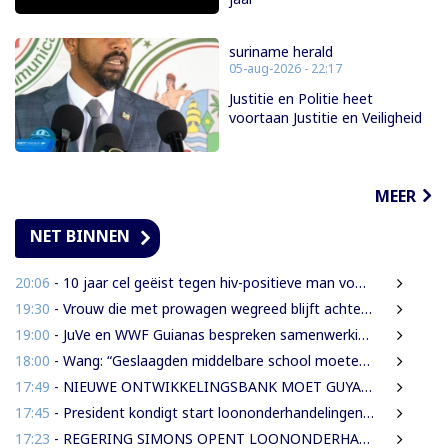
suriname herald
05-aug-2026 - 22:17
Justitie en Politie heet
voortaan Justitie en Veiligheid
MEER
NET BINNEN
20:06
- 10 jaar cel geëist tegen hiv-positieve man voor vrijheidsberoving, mishandeling en verkrachting van sekswerkster
19:30
- Vrouw die met prowagen wegreed blijft achter tralies
19:00
- JuVe en WWF Guianas bespreken samenwerking rond natuurbescherming
18:00
- Wang: “Geslaagden middelbare school moeten 450 SRD betalen om diploma te ontvangen”
17:49
- NIEUWE ONTWIKKELINGSBANK MOET GUYANESE BEDRIJVEN KLAARSTOMEN OM BUITENLANDSE BEDRIJVEN TE VERVANGEN
17:45
- President kondigt start loononderhandelingen met vakbonden aan
17:23
- REGERING SIMONS OPENT LOONONDERHANDELINGEN MET OVERHEIDSVAKBONDEN NA LICHTE FINANCIËLE ADEMRUIMTE