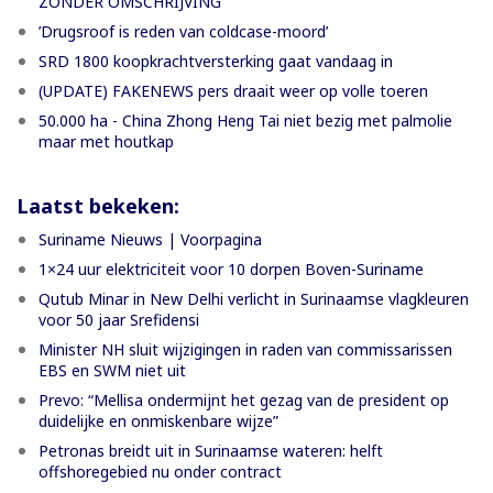
ZONDER OMSCHRIJVING
’Drugsroof is reden van coldcase-moord’
SRD 1800 koopkrachtversterking gaat vandaag in
(UPDATE) FAKENEWS pers draait weer op volle toeren
50.000 ha - China Zhong Heng Tai niet bezig met palmolie
maar met houtkap
Laatst bekeken:
Suriname Nieuws | Voorpagina
1×24 uur elektriciteit voor 10 dorpen Boven-Suriname
Qutub Minar in New Delhi verlicht in Surinaamse vlagkleuren
voor 50 jaar Srefidensi
Minister NH sluit wijzigingen in raden van commissarissen
EBS en SWM niet uit
Prevo: “Mellisa ondermijnt het gezag van de president op
duidelijke en onmiskenbare wijze”
Petronas breidt uit in Surinaamse wateren: helft
offshoregebied nu onder contract