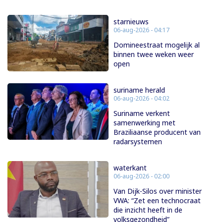
starnieuws
06-aug-2026 - 04:17
Domineestraat mogelijk al
binnen twee weken weer
open
suriname herald
06-aug-2026 - 04:02
Suriname verkent
samenwerking met
Braziliaanse producent van
radarsystemen
waterkant
06-aug-2026 - 02:00
Van Dijk-Silos over minister
VWA: “Zet een technocraat
die inzicht heeft in de
volksgezondheid”