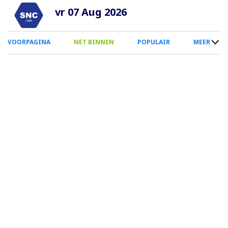
Overslaan
vr 07 Aug 2026
en
naar
0
VOORPAGINA
NET BINNEN
POPULAIR
MEER
de
Smartphone
inhoud
Menu
gaan