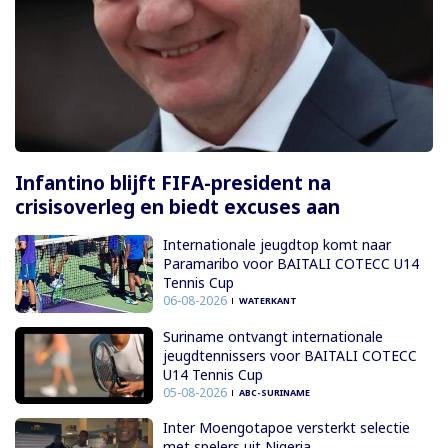
Infantino blijft FIFA-president na
crisisoverleg en biedt excuses aan
Internationale jeugdtop komt naar
Paramaribo voor BAITALI COTECC U14
Tennis Cup
06-08-2026
WATERKANT
Suriname ontvangt internationale
jeugdtennissers voor BAITALI COTECC
U14 Tennis Cup
05-08-2026
ABC-SURINAME
Inter Moengotapoe versterkt selectie
met spelers uit Nigeria