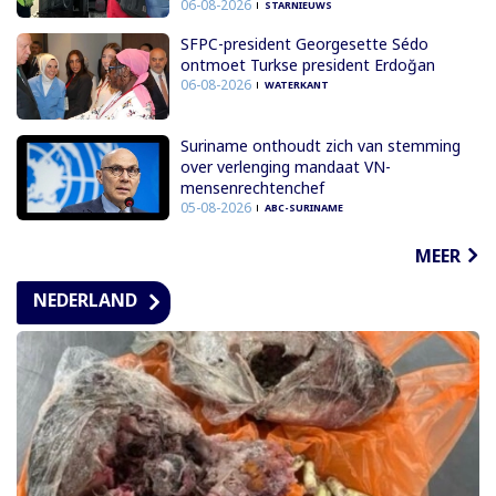
06-08-2026
STARNIEUWS
SFPC-president Georgesette Sédo
ontmoet Turkse president Erdoğan
06-08-2026
WATERKANT
Suriname onthoudt zich van stemming
over verlenging mandaat VN-
mensenrechtenchef
05-08-2026
ABC-SURINAME
MEER
NEDERLAND