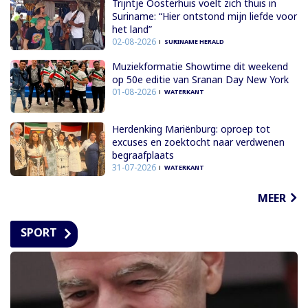
Trijntje Oosterhuis voelt zich thuis in
Suriname: “Hier ontstond mijn liefde voor
het land”
02-08-2026
SURINAME HERALD
Muziekformatie Showtime dit weekend
op 50e editie van Sranan Day New York
01-08-2026
WATERKANT
Herdenking Mariënburg: oproep tot
excuses en zoektocht naar verdwenen
begraafplaats
31-07-2026
WATERKANT
MEER
SPORT