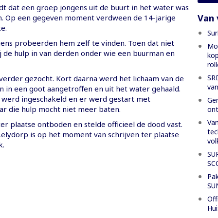
 dat een groep jongens uit de buurt in het water was
Van 
 Op een gegeven moment verdween de 14-jarige
e.
Sur
ens probeerden hem zelf te vinden. Toen dat niet
Mon
zij de hulp in van derden onder wie een buurman en
kop
rol
SRD
 verder gezocht. Kort daarna werd het lichaam van de
van
 in een goot aangetroffen en uit het water gehaald.
werd ingeschakeld en er werd gestart met
Gen
ar die hulp mocht niet meer baten.
ont
Van
er plaatse ontboden en stelde officieel de dood vast.
tec
Lelydorp is op het moment van schrijven ter plaatse
vol
k.
SU
SC
Pak
SU
Off
Hui