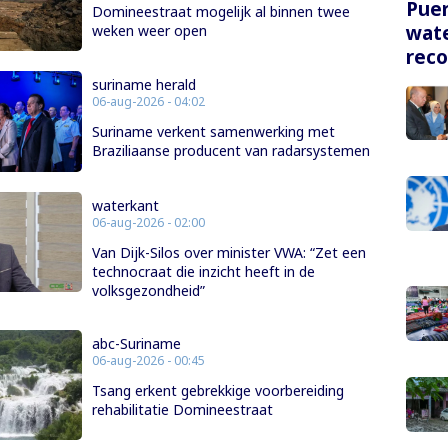
Puer
Domineestraat mogelijk al binnen twee
wate
weken weer open
rec
suriname herald
06-aug-2026 - 04:02
Suriname verkent samenwerking met
Braziliaanse producent van radarsystemen
waterkant
06-aug-2026 - 02:00
Van Dijk-Silos over minister VWA: “Zet een
technocraat die inzicht heeft in de
volksgezondheid”
abc-Suriname
06-aug-2026 - 00:45
Tsang erkent gebrekkige voorbereiding
rehabilitatie Domineestraat