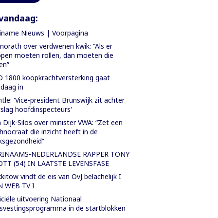
vandaag:
iname Nieuws | Voorpagina
orath over verdwenen kwik: “Als er
pen moeten rollen, dan moeten die
len”
 1800 koopkrachtversterking gaat
daag in
tle: 'Vice-president Brunswijk zit achter
slag hoofdinspecteurs'
 Dijk-Silos over minister VWA: “Zet een
hnocraat die inzicht heeft in de
ksgezondheid”
RINAAMS-NEDERLANDSE RAPPER TONY
OTT (54) IN LAATSTE LEVENSFASE
kitow vindt de eis van OvJ belachelijk I
N WEB TV I
iciële uitvoering Nationaal
svestingsprogramma in de startblokken