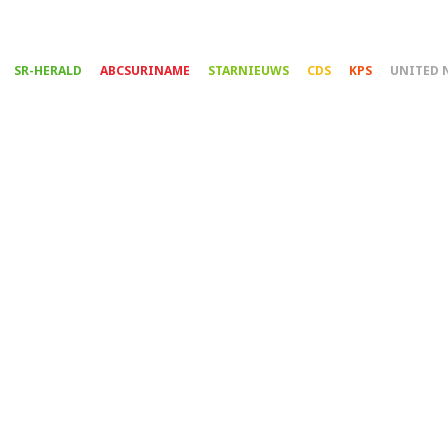
Overslaan
en
naar
SR-HERALD
ABCSURINAME
STARNIEUWS
CDS
KPS
UNITED 
de
inhoud
gaan