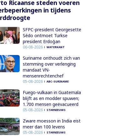
to Ricaanse steden voeren
rbeperkingen in tijdens
orddroogte
SFPC-president Georgesette
Sédo ontmoet Turkse
president Erdoğan
06-08-2026
WATERKANT
Suriname onthoudt zich van
stemming over verlenging
mandaat VN-
mensenrechtenchef
05-08-2026
ABC-SURINAME
Fuego-vulkaan in Guatemala
blijft as en modder spuwen;
1.700 mensen geëvacueerd
05-08-2026
STARNIEUWS
Zware moesson in India eist
meer dan 100 levens
05-08-2026
STARNIEUWS