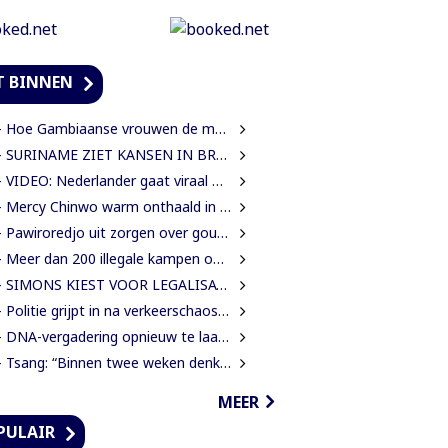
T BINNEN
Hoe Gambiaanse vrouwen de mangroves herstellen die Banjul beschermen
SURINAME ZIET KANSEN IN BRAZILIAANSE RADARTECHNOLOGIE VOOR GRENSBEWAKING EN VEILIGHEID
VIDEO: Nederlander gaat viraal met bijna accentloze versie van Damaru’s ‘Mi Rowsu’
 Mercy Chinwo warm onthaald in Suriname
Pawiroredjo uit zorgen over goudwinning Klaaskreek en geluidsoverlast
Meer dan 200 illegale kampen ontmanteld tijdens operatie bij Moeroekreek
SIMONS KIEST VOOR LEGALISATIE BOVEN UITZETTING VAN LANGDURIG VERBLIJVENDE VREEMDELINGEN
Politie grijpt in na verkeerschaos door afsluiting Domineestraat
DNA-vergadering opnieuw te laat begonnen, leden eisen aanpak laatkomers
sang: “Binnen twee weken denk ik dat we klaar moeten zijn met werkzaamheden Domineestraat”
MEER
PULAIR