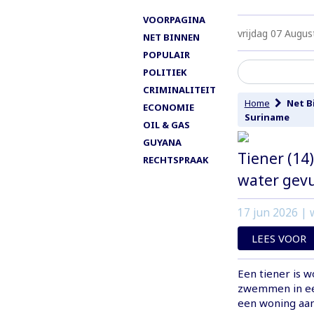
VOORPAGINA
vrijdag 07 Augus
NET BINNEN
POPULAIR
POLITIEK
CRIMINALITEIT
Home
Net B
ECONOMIE
Suriname
OIL & GAS
GUYANA
Tiener (14
RECHTSPRAAK
water gevu
17 jun 2026
| w
LEES VOOR
Een tiener is 
zwemmen in een
een woning aan