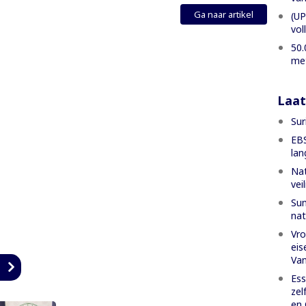
Ga naar artikel
(UP
vol
50.
met
Laat
Sur
EBS
lan
Nat
vei
Su
nat
Vro
eis
Va
n
Ess
zel
en 