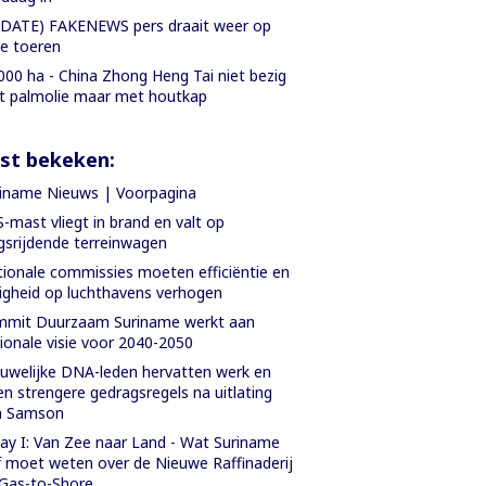
DATE) FAKENEWS pers draait weer op
le toeren
000 ha - China Zhong Heng Tai niet bezig
 palmolie maar met houtkap
st bekeken:
iname Nieuws | Voorpagina
-mast vliegt in brand en valt op
gsrijdende terreinwagen
ionale commissies moeten efficiëntie en
ligheid op luchthavens verhogen
mmit Duurzaam Suriname werkt aan
ionale visie voor 2040-2050
uwelijke DNA-leden hervatten werk en
en strengere gedragsregels na uitlating
n Samson
ay I: Van Zee naar Land - Wat Suriname
f moet weten over de Nieuwe Raffinaderij
Gas-to-Shore