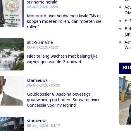
suriname herald
Adv
06-aug-2026 - 05:01
OM 
Monorath over verdwenen kwik: “Als er
H. 
koppen moeten rollen, dan moeten die
rollen”
Bet
jur
Aan
abc-Suriname
Wa
06-aug-2026 - 05:01
Niet te lang wachten met belangrijke
wijzigingen van de Grondwet
BU
starnieuws
06-aug-2026 - 05:00
Gouddossier 8: Asabina bevestigt
goudwinning op bodem Surinamerivier:
Concessie voor riviergrind
starnieuws
06-aug-2026 - 04:17