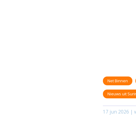
Net Binnen
Nieuws uit Sur
17 jun 2026
| w