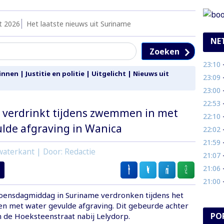
t 2026
Het laatste nieuws uit Suriname
NE
Zoeken
23:10
- 
innen
|
Justitie en politie
|
Uitgelicht
|
Nieuws uit
23:09
- 
23:00
- 
22:53
-
) verdrinkt tijdens zwemmen in met
22:10
- 
lde afgraving in Wanica
22:02
- 
21:59
- 
aterkant | Door: Redactie
21:07
- 
21:06
- 
21:00
- T
woensdagmiddag in Suriname verdronken tijdens het
 met water gevulde afgraving. Dit gebeurde achter
PO
 de Hoeksteenstraat nabij Lelydorp.