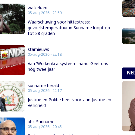
waterkant
05-aug-2026 - 23:59
Waarschuwing voor hittestress:
gevoelstemperatuur in Suriname loopt op
tot 38 graden
starnieuws
05-aug-2026 - 22:18
Van 'Wo kenki a systeem' naar: 'Geef ons
nóg twee jaar'
NE
suriname herald
05-aug-2026 - 22:17
Justitie en Politie heet voortaan Justitie en
Veiligheid
abc-Suriname
05-aug-2026 - 20:45