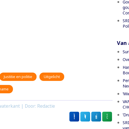
Gou
gou
Con
SRD
Pol
Van a
Sur
Ove
Has
Bou
Justitie en politie
Uitgelicht
Per
Ned
iname
‘Wi
VA
aterkant | Door: Redactie
CH
’Dr
SRD
van