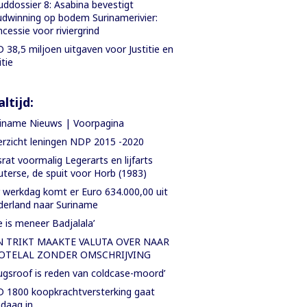
ddossier 8: Asabina bevestigt
dwinning op bodem Surinamerivier:
cessie voor riviergrind
 38,5 miljoen uitgaven voor Justitie en
itie
ltijd:
iname Nieuws | Voorpagina
rzicht leningen NDP 2015 -2020
rat voormalig Legerarts en lijfarts
terse, de spuit voor Horb (1983)
 werkdag komt er Euro 634.000,00 uit
erland naar Suriname
e is meneer Badjalala’
N TRIKT MAAKTE VALUTA OVER NAAR
OTELAL ZONDER OMSCHRIJVING
ugsroof is reden van coldcase-moord’
 1800 koopkrachtversterking gaat
daag in