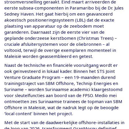
stroomversnelling geraakt. Eind maart arriveerden de
eerste subsea-componenten in Paramaribo bij de Dr. Jules
Sedney Haven. Het gaat hierbij om een geavanceerd
akoestisch positioneringssysteem (LBL) dat de exacte
plaatsing van apparatuur op de zeebodem moet
garanderen. Daarnaast zijn de eerste vier van de
geplande onderzeese kerstbomen (Christmas Trees) –
cruciale afsluitersystemen voor de oliebronnen – al
voltooid, terwijl de overige exemplaren momenteel in
Maleisië worden geassembleerd en getest.
Naast de technische en financiële vooruitgang wordt er
ook geïnvesteerd in lokaal kader. Binnen het STS Joint
Venture Graduate Program – een 19-maanden durend
trainingstraject van SBM Offshore, Technip Energies en
Suriname – worden Surinaamse academici klaargestoomd
voor sleutelfuncties aan boord van de FPSO. Medio mei
ontmoetten zes Surinaamse trainees de topman van SBM
Offshore in Maleisië, wat de nadruk legt op de beoogde
‘local content’ binnen het project.
Met de start van de daadwerkelijke offshore-installaties in
de loop van 2026, transformeert GranMorgu definitief