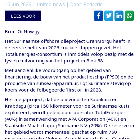
16 jun 2026
| united news | Door: Redactie
LEES VOOR
Bron: OilNow.gy
Het Surinaamse offshore olieproject GranMorgu heeft in
de eerste helft van 2026 cruciale stappen gezet. Het
TotalEnergies-consortium is inmiddels volop bezig met de
fysieke uitvoering van het project in Blok 58.
Met aanzienlijke vooruitgang op het gebied van
financiering, de bouw van het productieschip (FPSO) en de
productie van subsea-apparatuur, ligt Suriname stevig op
koers voor de felbegeerde ‘first oil’ in 2028.
Het megaproject, dat de olievondsten Sapakara en
Krabdagu (circa 150 kilometer voor de Surinaamse kust)
exploiteert, wordt geleid door operator TotalEnergies
(40%) in samenwerking met APA Corporation (40%) en
Staatsolie Maatschappij Suriname N.V. (20%). De reserve in
het gebied wordt momenteel geschat op ruim 750
miljoen vaten olie. Volgens Artur Nunes da Silva, Country