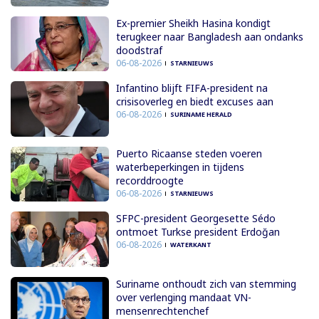
Ex-premier Sheikh Hasina kondigt
terugkeer naar Bangladesh aan ondanks
doodstraf
06-08-2026
STARNIEUWS
Infantino blijft FIFA-president na
crisisoverleg en biedt excuses aan
06-08-2026
SURINAME HERALD
Puerto Ricaanse steden voeren
waterbeperkingen in tijdens
recorddroogte
06-08-2026
STARNIEUWS
SFPC-president Georgesette Sédo
ontmoet Turkse president Erdoğan
06-08-2026
WATERKANT
Suriname onthoudt zich van stemming
over verlenging mandaat VN-
mensenrechtenchef