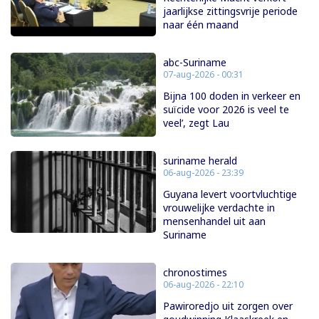
jaarlijkse zittingsvrije periode
naar één maand
abc-Suriname
07-aug-2026 - 00:31
Bijna 100 doden in verkeer en
suïcide voor 2026 is veel te
veel’, zegt Lau
suriname herald
06-aug-2026 - 23:39
Guyana levert voortvluchtige
vrouwelijke verdachte in
mensenhandel uit aan
Suriname
chronostimes
06-aug-2026 - 22:10
Pawiroredjo uit zorgen over