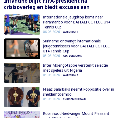
Infantino blijft FIFA-president na
crisisoverleg en biedt excuses aan
Internationale jeugdtop komt naar
Paramaribo voor BAITALI COTECC U14
Tennis Cup
06-08-2026
WATERKANT
Suriname ontvangt internationale
jeugdtennissers voor BAITALI COTECC
U14 Tennis Cup
05-08-2026
ABC-SURINAME
Inter Moengotapoe versterkt selectie
met spelers uit Nigeria
05-08-2026
WATERKANT
Niaaz Salarbaks neemt koppositie over in
sneldamtoernooi
05-08-2026
SURINAME HERALD
Robinhood-bedwinger Mount Pleasant