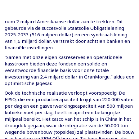
ruim 2 miljard Amerikaanse dollar aan te trekken. Dit
gebeurde via de succesvolle Staatsolie Obligatielening
2025-2033 (516 miljoen dollar) en een syndicaatslening
van 1,6 miljard dollar, verstrekt door achttien banken en
financiële instellingen.
“Samen met onze eigen kasreserves en operationele
kasstroom bieden deze fondsen een solide en
verantwoorde financiële basis voor onze totale
investering van 2,4 miljard dollar in GranMorgu,” aldus een
optimistische Jagesar.
Ook de technische realisatie verloopt voorspoedig. De
FPSO, die een productiecapaciteit krijgt van 220.000 vaten
per dag en een gasverwerkingscapaciteit van 500 miljoen
kubieke voet per dag, heeft in april een belangrijke
mijlpaal bereikt. Het casco van het schip is in China in het
droogdok gegaan, waar de integratie van de 50.000 ton
wegende bovenbouw (topsides) zal plaatsvinden. De bouw
is in handen van SBM Offshore en Technip Energies, die