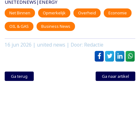
UNITEDNEWS|ENERGY
Net Binnen
Opmerkelijk
Overheid
Economie
OIL & GAS
Business News
16 jun 2026
| united news | Door: Redactie
Ga terug
Ga naar artikel