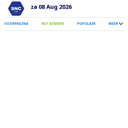
Overslaan
za 08 Aug 2026
en
naar
0
VOORPAGINA
NET BINNEN
POPULAIR
MEER
de
Smartphone
inhoud
Menu
gaan