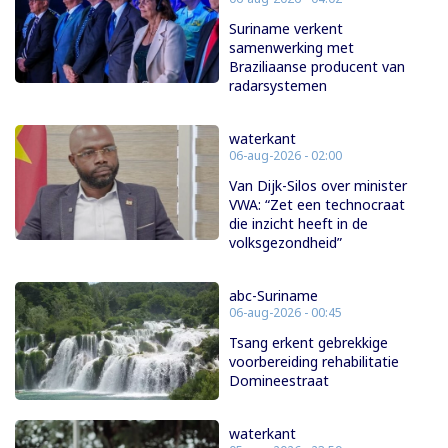
Suriname verkent
samenwerking met
Braziliaanse producent van
radarsystemen
waterkant
06-aug-2026 - 02:00
Van Dijk-Silos over minister
VWA: “Zet een technocraat
die inzicht heeft in de
volksgezondheid”
abc-Suriname
06-aug-2026 - 00:45
Tsang erkent gebrekkige
voorbereiding rehabilitatie
Domineestraat
waterkant