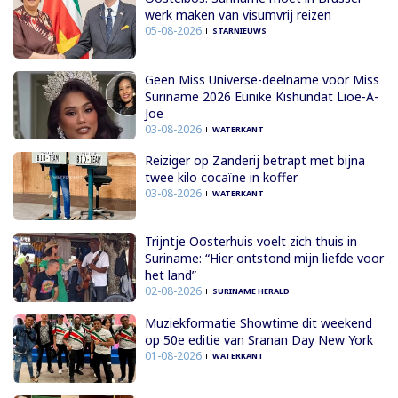
werk maken van visumvrij reizen
05-08-2026
STARNIEUWS
Geen Miss Universe-deelname voor Miss
Suriname 2026 Eunike Kishundat Lioe-A-
Joe
03-08-2026
WATERKANT
Reiziger op Zanderij betrapt met bijna
twee kilo cocaïne in koffer
03-08-2026
WATERKANT
Trijntje Oosterhuis voelt zich thuis in
Suriname: “Hier ontstond mijn liefde voor
het land”
02-08-2026
SURINAME HERALD
Muziekformatie Showtime dit weekend
op 50e editie van Sranan Day New York
01-08-2026
WATERKANT