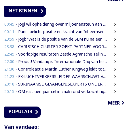
NET BINNEN
00:45
- Jogi wil opheldering over miljoenensteun aan SLM en de resultaten daarvan
00:11
- Panel belicht positie en kracht van Inheemsen
23:59
- Jogi: “Wat is de positie van de SLM nu na een jaar miljoenen aan subsidie?”
23:38
- CARIBISCH CLUSTER ZOEKT PARTNER VOOR NIEUWE HAVENS EN OFFSHORE-INFRASTRUCTUUR | OOK SURINAME IN BEELD
22:45
- Voorlopige resultaten Zesde Agrarische Telling 2025 gepresenteerd
22:00
- Proost! Vandaag is Internationale Dag van het Bier
21:30
- Controleactie Martin Luther Kingweg leidt tot sluiting en aanmaningen
21:23
- EX-LUCHTVERKEERSLEIDER WAARSCHUWT VOOR RISICO’S VLIEGVEILIGHEID
20:18
- SURINAAMSE GEVANGENISEXPERTS ONDERSTEUNEN JEUGDINRICHTING CURAÇAO
20:15
- OM eist tien jaar cel in zaak rond verkrachting en vrijheidsberoving
MEER
POPULAIR
Van vandaag: