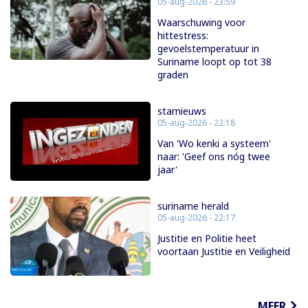
05-aug-2026 - 23:59
Waarschuwing voor
hittestress:
gevoelstemperatuur in
Suriname loopt op tot 38
graden
starnieuws
05-aug-2026 - 22:18
Van 'Wo kenki a systeem'
naar: 'Geef ons nóg twee
jaar'
suriname herald
05-aug-2026 - 22:17
Justitie en Politie heet
voortaan Justitie en Veiligheid
MEER