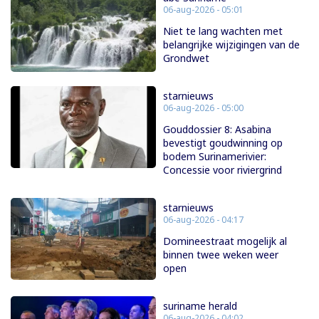
06-aug-2026 - 05:01
Niet te lang wachten met
belangrijke wijzigingen van de
Grondwet
starnieuws
06-aug-2026 - 05:00
Gouddossier 8: Asabina
bevestigt goudwinning op
bodem Surinamerivier:
Concessie voor riviergrind
starnieuws
06-aug-2026 - 04:17
Domineestraat mogelijk al
binnen twee weken weer
open
suriname herald
06-aug-2026 - 04:02