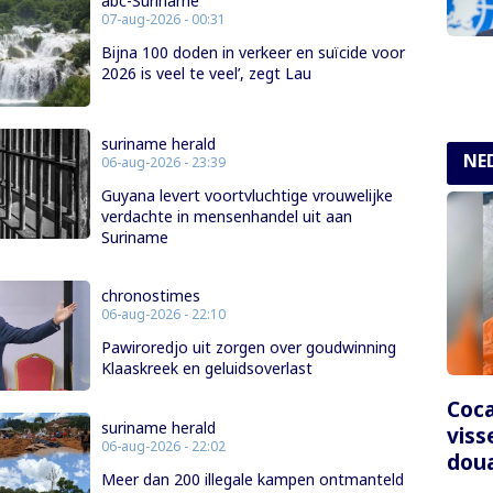
abc-Suriname
07-aug-2026 - 00:31
Bijna 100 doden in verkeer en suïcide voor
2026 is veel te veel’, zegt Lau
suriname herald
NE
06-aug-2026 - 23:39
Guyana levert voortvluchtige vrouwelijke
verdachte in mensenhandel uit aan
Suriname
chronostimes
06-aug-2026 - 22:10
Pawiroredjo uit zorgen over goudwinning
Klaaskreek en geluidsoverlast
Coca
suriname herald
viss
06-aug-2026 - 22:02
dou
Meer dan 200 illegale kampen ontmanteld