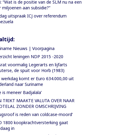
i: “Wat is de positie van de SLM nu na een
r miljoenen aan subsidie?”
jdag uitspraak ICJ over referendum
ezuela
ltijd:
iname Nieuws | Voorpagina
rzicht leningen NDP 2015 -2020
rat voormalig Legerarts en lijfarts
terse, de spuit voor Horb (1983)
 werkdag komt er Euro 634.000,00 uit
erland naar Suriname
e is meneer Badjalala’
N TRIKT MAAKTE VALUTA OVER NAAR
OTELAL ZONDER OMSCHRIJVING
ugsroof is reden van coldcase-moord’
 1800 koopkrachtversterking gaat
daag in