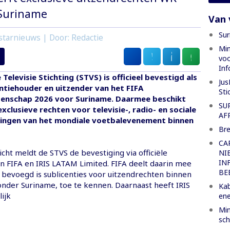
 Suriname
Van 
Sur
starnieuws | Door: Redactie
Min
voo
Inf
Televisie Stichting (STVS) is officieel bevestigd als
Jus
entiehouder en uitzender van het FIFA
Sti
nschap 2026 voor Suriname. Daarmee beschikt
SU
xclusieve rechten voor televisie-, radio- en sociale
AF
ingen van het mondiale voetbalevenement binnen
Bre
CA
cht meldt de STVS de bevestiging via officiële
NI
IN
 FIFA en IRIS LATAM Limited. FIFA deelt daarin mee
BE
 bevoegd is sublicenties voor uitzendrechten binnen
onder Suriname, toe te kennen. Daarnaast heeft IRIS
Kab
ijk
ene
Min
sch