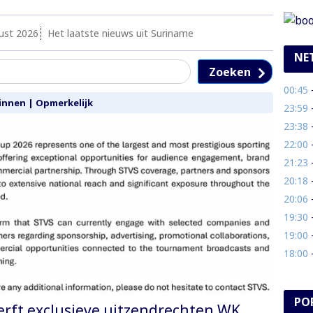
ust 2026
Het laatste nieuws uit Suriname
NE
Zoeken
00:45
- 
innen
|
Opmerkelijk
23:59
- 
23:38
- C
22:00
-
21:23
- 
20:18
- 
20:06
- 1
19:30
-
19:00
- 
18:00
- 
PO
rft exclusieve uitzendrechten WK