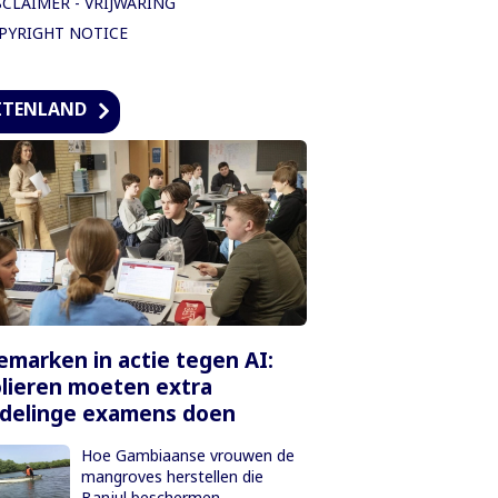
SCLAIMER - VRIJWARING
PYRIGHT NOTICE
ITENLAND
marken in actie tegen AI:
lieren moeten extra
delinge examens doen
Hoe Gambiaanse vrouwen de
mangroves herstellen die
Banjul beschermen