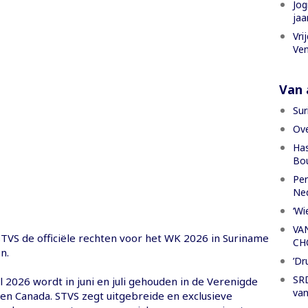
Jog
jaa
Vri
Ven
Van a
Sur
Ove
Has
Bou
Per
Ned
‘Wi
VA
STVS de officiële rechten voor het WK 2026 in Suriname
CH
n.
’Dr
SRD
 2026 wordt in juni en juli gehouden in de Verenigde
van
 en Canada. STVS zegt uitgebreide en exclusieve