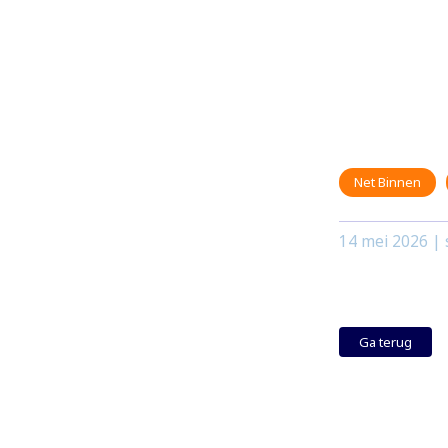
Net Binnen
14 mei 2026
| 
Ga terug