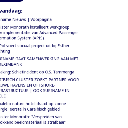
vandaag:
iname Nieuws | Voorpagina
ister Monorath installeert werkgroep
r implementatie van Advanced Passenger
ormation System (APIS)
Pol voert sociaal project uit bij Esther
chting
RINAME GAAT SAMENWERKING AAN MET
REXIMBANK
aking: Schietincident op O.S. Tammenga
RIBISCH CLUSTER ZOEKT PARTNER VOOR
EUWE HAVENS EN OFFSHORE-
FRASTRUCTUUR | OOK SURINAME IN
ELD
alebo nature hotel draait op zonne-
rgie, eerste in Caraïbisch gebied
ister Monorath: “Verspreiden van
okkend beeldmateriaal is strafbaar”