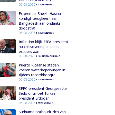
06-08-2026
STARNIEUWS
Ex-premier Sheikh Hasina
kondigt terugkeer naar
Bangladesh aan ondanks
doodstraf
06-08-2026
STARNIEUWS
Infantino blijft FIFA-president
na crisisoverleg en biedt
excuses aan
06-08-2026
SURINAME HERALD
Puerto Ricaanse steden
voeren waterbeperkingen in
tijdens recorddroogte
06-08-2026
STARNIEUWS
SFPC-president Georgesette
Sédo ontmoet Turkse
president Erdoğan
06-08-2026
WATERKANT
Suriname onthoudt zich van