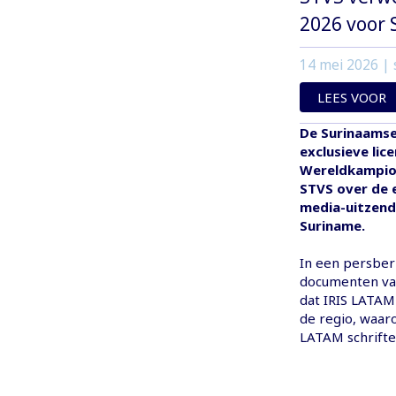
2026 voor
14 mei 2026
| 
LEES VOOR
De Surinaamse 
exclusieve lic
Wereldkampioe
STVS over de e
media-uitzend
Suriname.
In een persberi
documenten van
dat IRIS LATAM
de regio, waar
LATAM schriftel