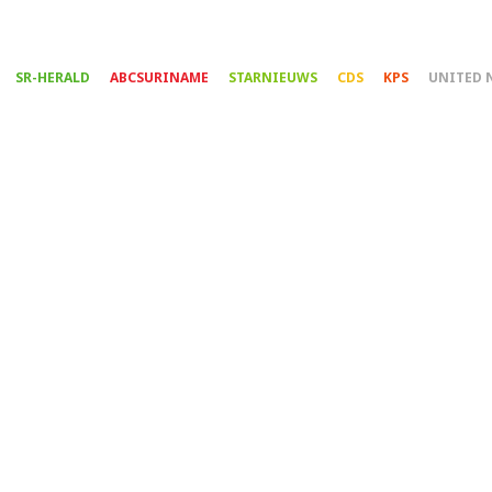
Overslaan
en
naar
SR-HERALD
ABCSURINAME
STARNIEUWS
CDS
KPS
UNITED 
de
inhoud
gaan