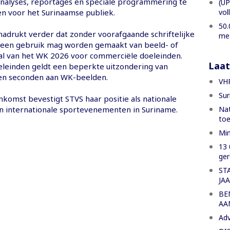
analyses, reportages en speciale programmering te
(UP
vol
en voor het Surinaamse publiek.
50.
drukt verder dat zonder voorafgaande schriftelijke
met
een gebruik mag worden gemaakt van beeld- of
al van het WK 2026 voor commerciële doeleinden.
Laat
leinden geldt een beperkte uitzondering van
ien seconden aan WK-beelden.
VHP
Sur
komst bevestigt STVS haar positie als nationale
Nat
n internationale sportevenementen in Suriname.
to
Min
13 
ger
ST
JA
BE
AA
Adv