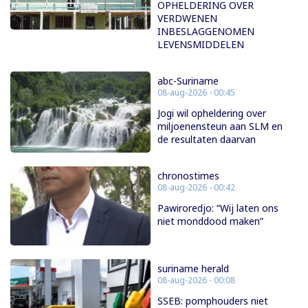
OPHELDERING OVER
VERDWENEN
INBESLAGGENOMEN
LEVENSMIDDELEN
abc-Suriname
08-aug-2026 - 00:45
Jogi wil opheldering over
miljoenensteun aan SLM en
de resultaten daarvan
chronostimes
08-aug-2026 - 00:42
Pawiroredjo: “Wij laten ons
niet monddood maken”
suriname herald
08-aug-2026 - 00:08
SSEB: pomphouders niet