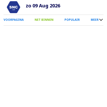
Overslaan
zo 09 Aug 2026
en
naar
0
VOORPAGINA
NET BINNEN
POPULAIR
MEER
de
Smartphone
inhoud
Menu
gaan