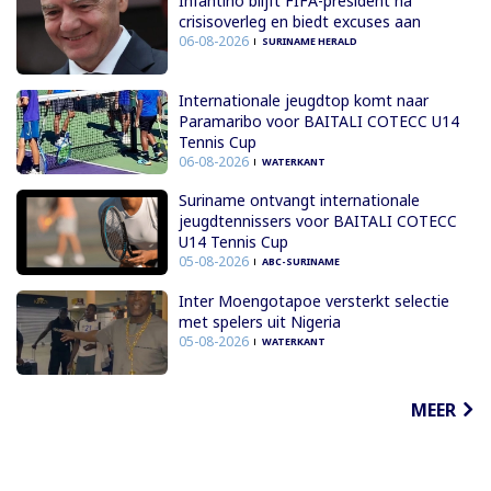
Infantino blijft FIFA-president na
crisisoverleg en biedt excuses aan
06-08-2026
SURINAME HERALD
Internationale jeugdtop komt naar
Paramaribo voor BAITALI COTECC U14
Tennis Cup
06-08-2026
WATERKANT
Suriname ontvangt internationale
jeugdtennissers voor BAITALI COTECC
U14 Tennis Cup
05-08-2026
ABC-SURINAME
Inter Moengotapoe versterkt selectie
met spelers uit Nigeria
05-08-2026
WATERKANT
MEER