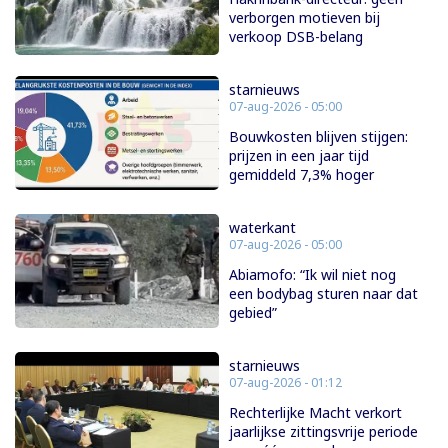
verborgen motieven bij
verkoop DSB-belang
starnieuws
07-aug-2026 - 05:00
Bouwkosten blijven stijgen:
prijzen in een jaar tijd
gemiddeld 7,3% hoger
waterkant
07-aug-2026 - 05:00
Abiamofo: “Ik wil niet nog
een bodybag sturen naar dat
gebied”
starnieuws
07-aug-2026 - 01:12
Rechterlijke Macht verkort
jaarlijkse zittingsvrije periode