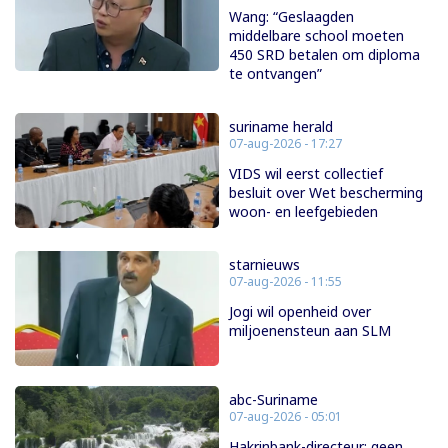
Wang: “Geslaagden
middelbare school moeten
450 SRD betalen om diploma
te ontvangen”
suriname herald
07-aug-2026 - 17:27
VIDS wil eerst collectief
besluit over Wet bescherming
woon- en leefgebieden
starnieuws
07-aug-2026 - 11:55
Jogi wil openheid over
miljoenensteun aan SLM
abc-Suriname
07-aug-2026 - 05:01
Hakrinbank-directeur: geen