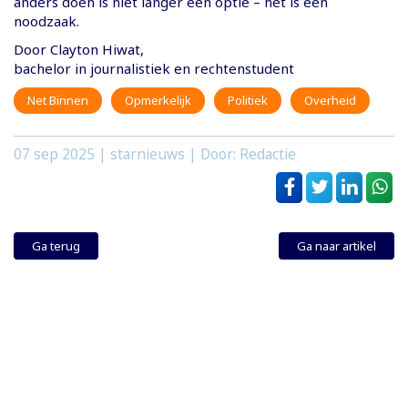
anders doen is niet langer een optie – het is een
noodzaak.
Door Clayton Hiwat,
bachelor in journalistiek en rechtenstudent
Net Binnen
Opmerkelijk
Politiek
Overheid
07 sep 2025
| starnieuws | Door: Redactie
Ga terug
Ga naar artikel