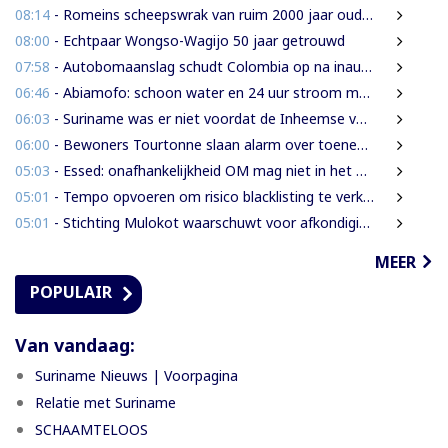
08:14
- Romeins scheepswrak van ruim 2000 jaar oud ontdekt bij Sicilië
08:00
- Echtpaar Wongso-Wagijo 50 jaar getrouwd
07:58
- Autobomaanslag schudt Colombia op na inauguratie van hardline president
06:46
- Abiamofo: schoon water en 24 uur stroom moeten ook afgelegen dorpen bereiken
06:03
- Suriname was er niet voordat de Inheemse volken er waren
06:00
- Bewoners Tourtonne slaan alarm over toenemende prostitutie, drugshandel en overlast door vreemdelingen
05:03
- Essed: onafhankelijkheid OM mag niet in het gedrang komen
05:01
- Tempo opvoeren om risico blacklisting te verkleinen
05:01
- Stichting Mulokot waarschuwt voor afkondiging 5-kilometerstraalwet
MEER
POPULAIR
Van vandaag:
Suriname Nieuws | Voorpagina
Relatie met Suriname
SCHAAMTELOOS