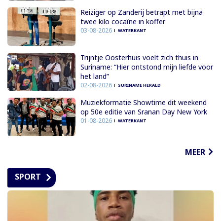
Reiziger op Zanderij betrapt met bijna
twee kilo cocaïne in koffer
03-08-2026
WATERKANT
Trijntje Oosterhuis voelt zich thuis in
Suriname: “Hier ontstond mijn liefde voor
het land”
02-08-2026
SURINAME HERALD
Muziekformatie Showtime dit weekend
op 50e editie van Sranan Day New York
01-08-2026
WATERKANT
MEER
SPORT