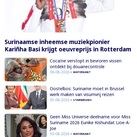
Surinaamse inheemse muziekpionier
Kariñha Basi krijgt oeuvreprijs in Rotterdam
Cocaïne verstopt in bevroren vissen
ontdekt bij douanecontrole
06-08-2026
WATERKANT
Oostelbos: Suriname moet in Brussel
werk maken van visumvrij reizen
05-08-2026
STARNIEUWS
Geen Miss Universe-deelname voor Miss
Suriname 2026 Eunike Kishundat Lioe-A-
Joe
03-08-2026
WATERKANT