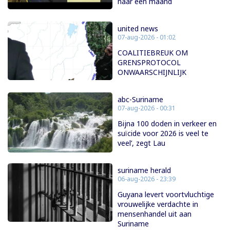
naar één maand
united news
07-aug-2026 - 01:02
COALITIEBREUK OM
GRENSPROTOCOL
ONWAARSCHIJNLIJK
abc-Suriname
07-aug-2026 - 00:31
Bijna 100 doden in verkeer en
suïcide voor 2026 is veel te
veel’, zegt Lau
suriname herald
06-aug-2026 - 23:39
Guyana levert voortvluchtige
vrouwelijke verdachte in
mensenhandel uit aan
Suriname