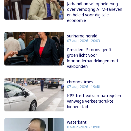
Jarbandhan wil opheldering
over verhoging ATM-tarieven
en beleid voor digitale
economie
suriname herald
07-aug-2026 - 20:03
President Simons geeft
groen licht voor
loononderhandelingen met
vakbonden
chronostimes
07-aug-2026 - 19:48
KPS treft extra maatregelen
vanwege verkeersdrukte
binnenstad
waterkant
07-aug-2026 - 18:00