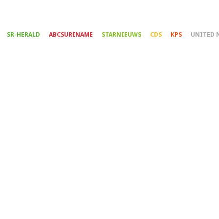
Overslaan
en
naar
SR-HERALD
ABCSURINAME
STARNIEUWS
CDS
KPS
UNITED 
de
inhoud
gaan