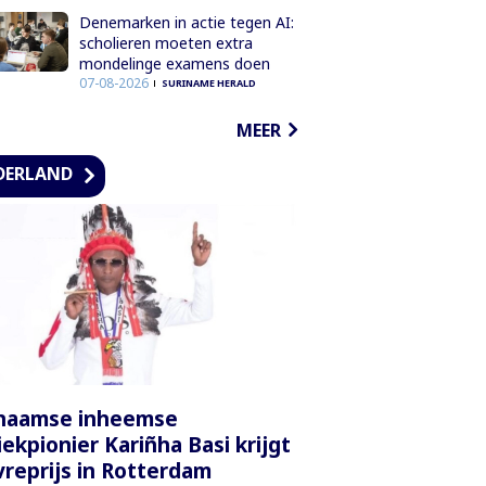
Denemarken in actie tegen AI:
scholieren moeten extra
mondelinge examens doen
07-08-2026
SURINAME HERALD
MEER
DERLAND
inaamse inheemse
ekpionier Kariñha Basi krijgt
reprijs in Rotterdam