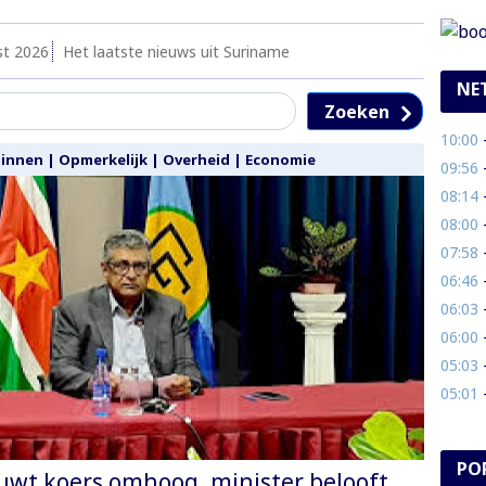
st 2026
Het laatste nieuws uit Suriname
NE
Zoeken
10:00
- 
Binnen
|
Opmerkelijk
|
Overheid
|
Economie
09:56
-
08:14
- 
08:00
-
07:58
- 
06:46
- 
06:03
-
06:00
- B
05:03
-
05:01
-
PO
wt koers omhoog, minister belooft