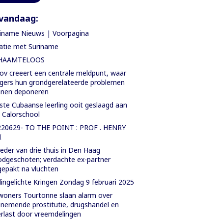
vandaag:
iname Nieuws | Voorpagina
atie met Suriname
HAAMTELOOS
ov creeert een centrale meldpunt, waar
gers hun grondgerelateerde problemen
nnen deponeren
ste Cubaanse leerling ooit geslaagd aan
. Calorschool
220629- TO THE POINT : PROF . HENRY
I
der van drie thuis in Den Haag
dgeschoten; verdachte ex-partner
epakt na vluchten
ingelichte Kringen Zondag 9 februari 2025
oners Tourtonne slaan alarm over
nemende prostitutie, drugshandel en
rlast door vreemdelingen