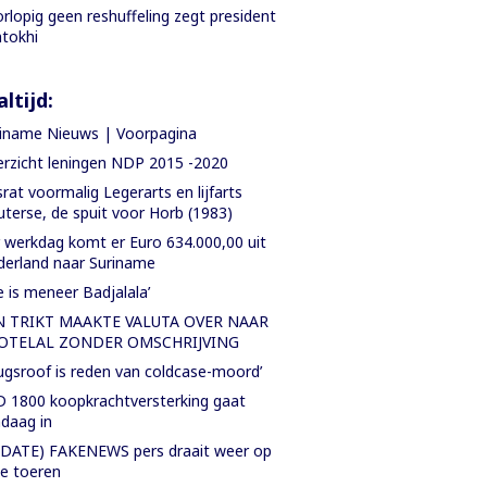
rlopig geen reshuffeling zegt president
tokhi
ltijd:
iname Nieuws | Voorpagina
rzicht leningen NDP 2015 -2020
rat voormalig Legerarts en lijfarts
terse, de spuit voor Horb (1983)
 werkdag komt er Euro 634.000,00 uit
erland naar Suriname
e is meneer Badjalala’
N TRIKT MAAKTE VALUTA OVER NAAR
OTELAL ZONDER OMSCHRIJVING
ugsroof is reden van coldcase-moord’
 1800 koopkrachtversterking gaat
daag in
DATE) FAKENEWS pers draait weer op
le toeren