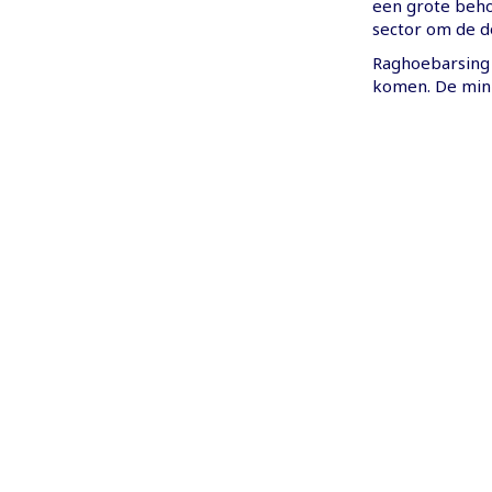
een grote beho
sector om de do
Raghoebarsing g
komen. De min