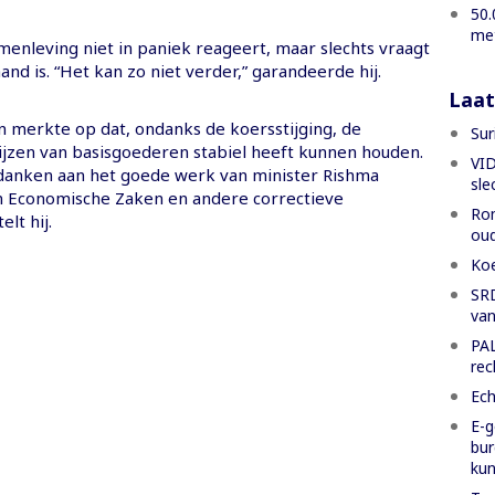
50.
met
samenleving niet in paniek reageert, maar slechts vraagt
and is. “Het kan zo niet verder,” garandeerde hij.
Laat
merkte op dat, ondanks de koersstijging, de
Sur
ijzen van basisgoederen stabiel heeft kunnen houden.
VID
 danken aan het goede werk van minister Rishma
sle
n Economische Zaken en andere correctieve
Rom
lt hij.
oud
Koe
SRD
van
PAL
rec
Ech
E-g
bur
ku