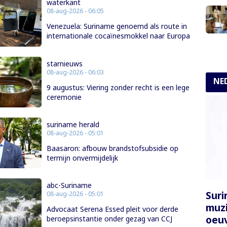
waterkant
08-aug-2026 - 06:05
Venezuela: Suriname genoemd als route in
internationale cocaïnesmokkel naar Europa
starnieuws
08-aug-2026 - 06:03
NE
9 augustus: Viering zonder recht is een lege
ceremonie
suriname herald
08-aug-2026 - 05:01
Baasaron: afbouw brandstofsubsidie op
termijn onvermijdelijk
abc-Suriname
Sur
08-aug-2026 - 05:01
muzi
Advocaat Serena Essed pleit voor derde
oeuv
beroepsinstantie onder gezag van CCJ