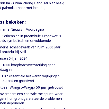
000 ha - China Zhong Heng Tai niet bezig
 palmolie maar met houtkap
st bekeken:
iname Nieuws | Voorpagina
S: erkenning in preambule Grondwet is
chts symbolisch en onvoldoende
eins scheepswrak van ruim 2000 jaar
 ontdekt bij Sicilië
rsen 04 jan 2024
 1800 koopkrachtversterking gaat
daag in
U uit essentiële bezwaren wijzigingen
htsstaat en grondwet
tpaar Wongso-Wagijo 50 jaar getrouwd
ov creeert een centrale meldpunt, waar
gers hun grondgerelateerde problemen
nnen deponeren