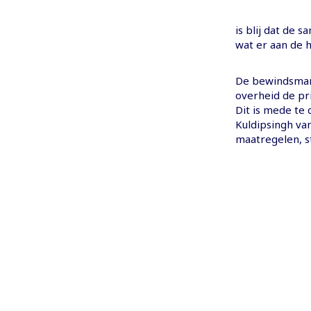
is blij dat de 
wat er aan de h
De bewindsman 
overheid de pr
Dit is mede te
Kuldipsingh va
maatregelen, ste