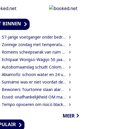
T BINNEN
57-jarige voetganger onder bedreiging van mes beroofd van mobiele telefoon
 Zonnige zondag met temperaturen tot 34 graden
Romeins scheepswrak van ruim 2000 jaar oud ontdekt bij Sicilië
 Echtpaar Wongso-Wagijo 50 jaar getrouwd
Autobomaanslag schudt Colombia op na inauguratie van hardline president
Abiamofo: schoon water en 24 uur stroom moeten ook afgelegen dorpen bereiken
 Suriname was er niet voordat de Inheemse volken er waren
ewoners Tourtonne slaan alarm over toenemende prostitutie, drugshandel en overlast door vreemdelingen
 Essed: onafhankelijkheid OM mag niet in het gedrang komen
 Tempo opvoeren om risico blacklisting te verkleinen
MEER
PULAIR