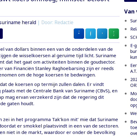
Van 
Sur
suriname herald
| Door: Redactie
Rel
SC
E-g
l van dollars binnen een van de onderdelen van de
bur
ijgen de wisselkoersen al geruime tijd licht. Suriname
ku
t dat het gaat om activiteiten binnen de goudsector.
Eer
r van Financiën Stanley Raghoebarsing zijn er reeds
A.T
enomen om de hoge koersen te bedwingen.
20
dat de koersen op termijn zullen dalen. Er vindt
OR
g plaats met de Centrale Bank van Suriname (CBvS), en
Moe
 mag ervan verzekerd zijn dat de regering dit
doo
 de gaten houdt.
opg
Wel
zei in het programma Tak’kon mit’ mie dat Suriname
Bew
 doordat er smokkel plaatsvindt in een van de sectoren.
toe
en niet in de markt, waardoor er onder de bevolking
ove