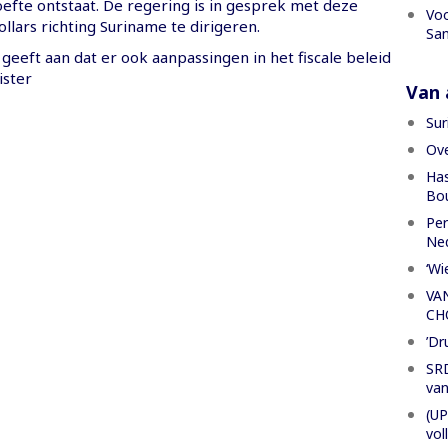
efte ontstaat. De regering is in gesprek met deze
Voo
llars richting Suriname te dirigeren.
San
eeft aan dat er ook aanpassingen in het fiscale beleid
ister
Van a
Sur
Ove
Has
Bou
Per
Ned
‘Wi
VA
CH
’Dr
SRD
van
(UP
vol