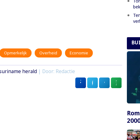
Ton
bek
Tem
ver
BU
Opmerkelijk
Overheid
Economie
suriname herald
| Door: Redactie
Rome
2000