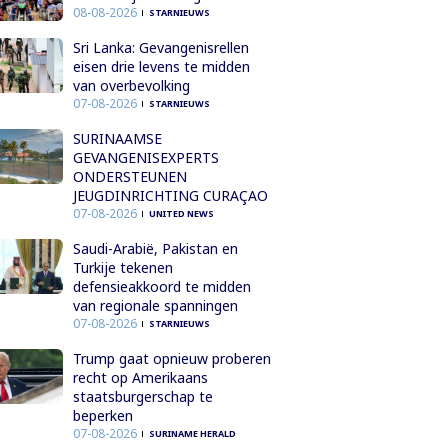
08-08-2026
STARNIEUWS
Sri Lanka: Gevangenisrellen
eisen drie levens te midden
van overbevolking
07-08-2026
STARNIEUWS
SURINAAMSE
GEVANGENISEXPERTS
ONDERSTEUNEN
JEUGDINRICHTING CURAÇAO
07-08-2026
UNITED NEWS
Saudi-Arabië, Pakistan en
Turkije tekenen
defensieakkoord te midden
van regionale spanningen
07-08-2026
STARNIEUWS
Trump gaat opnieuw proberen
recht op Amerikaans
staatsburgerschap te
beperken
07-08-2026
SURINAME HERALD