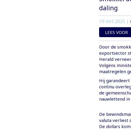
daling
19 mrt 2025
|
LEES VOOR
Door de smokke
exportsector st
Herald verneem
Volgens ministe
maatregelen g
Hij garandeert 
continu overle
de gemeenschap
nauwlettend in
De bewindsman 
valuta verliest
De dollars kom