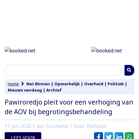
Home
Net Binnen
|
Opmerkelijk
|
Overheid
|
Politiek
|
Nieuws vandaag
|
Archief
Pawiroredjo pleit voor een verhoging van
de AOV bij begrotingsbehandeling
17 jun 2026
| abc-Suriname | Door: Redactie
LEES VOOR