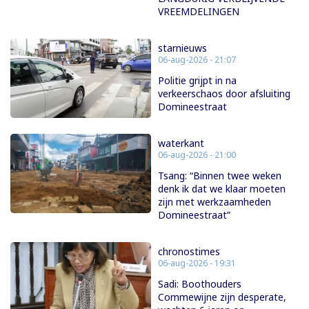
VREEMDELINGEN
starnieuws
06-aug-2026 - 21:07
Politie grijpt in na
verkeerschaos door afsluiting
Domineestraat
waterkant
06-aug-2026 - 21:00
Tsang: “Binnen twee weken
denk ik dat we klaar moeten
zijn met werkzaamheden
Domineestraat”
chronostimes
06-aug-2026 - 19:31
Sadi: Boothouders
Commewijne zijn desperate,