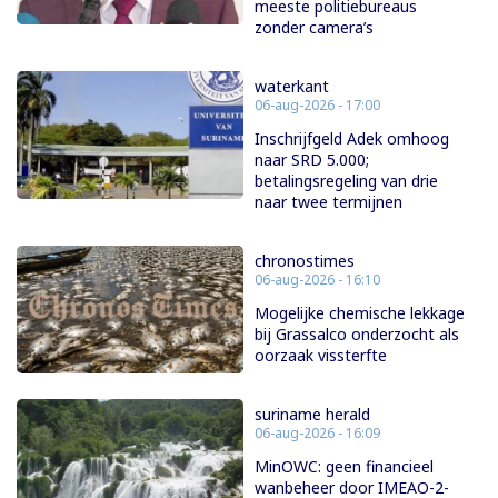
meeste politiebureaus
zonder camera’s
waterkant
06-aug-2026 - 17:00
Inschrijfgeld Adek omhoog
naar SRD 5.000;
betalingsregeling van drie
naar twee termijnen
chronostimes
06-aug-2026 - 16:10
Mogelijke chemische lekkage
bij Grassalco onderzocht als
oorzaak vissterfte
suriname herald
06-aug-2026 - 16:09
MinOWC: geen financieel
wanbeheer door IMEAO-2-