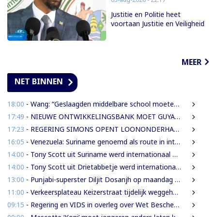
Justitie en Politie heet
voortaan Justitie en Veiligheid
MEER
NET BINNEN
18:00
- Wang: “Geslaagden middelbare school moeten 450 SRD betalen om diploma te ontvangen”
17:49
- NIEUWE ONTWIKKELINGSBANK MOET GUYANESE BEDRIJVEN KLAARSTOMEN OM BUITENLANDSE BEDRIJVEN TE VERVANGEN
17:23
- REGERING SIMONS OPENT LOONONDERHANDELINGEN MET OVERHEIDSVAKBONDEN NA LICHTE FINANCIËLE ADEMRUIMTE
16:05
- Venezuela: Suriname genoemd als route in internationale cocaïnesmokkel naar Europa
14:00
- Tony Scott uit Suriname werd internationaal bekend door zijn hiphouse muziek
14:00
- Tony Scott uit Drietabbetje werd internationaal bekend door zijn hiphouse muziek
13:00
- Punjabi-superster Diljit Dosanjh op maandag 7 september in Ziggo Dome
11:00
- Verkeersplateau Keizerstraat tijdelijk weggehaald vanwege chaos rond Domineestraat
09:15
- Regering en VIDS in overleg over Wet Bescherming Woon- en Leefgebieden