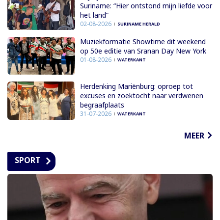
Suriname: “Hier ontstond mijn liefde voor
het land”
02-08-2026
SURINAME HERALD
Muziekformatie Showtime dit weekend
op 50e editie van Sranan Day New York
01-08-2026
WATERKANT
Herdenking Mariënburg: oproep tot
excuses en zoektocht naar verdwenen
begraafplaats
31-07-2026
WATERKANT
MEER
SPORT