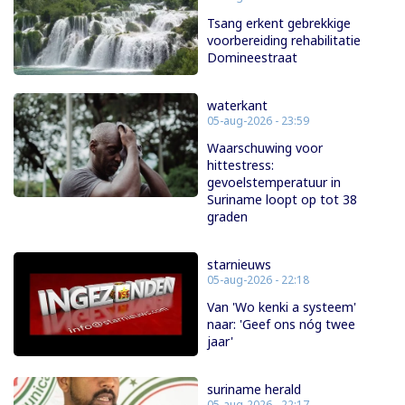
Tsang erkent gebrekkige
voorbereiding rehabilitatie
Domineestraat
waterkant
05-aug-2026 - 23:59
Waarschuwing voor
hittestress:
gevoelstemperatuur in
Suriname loopt op tot 38
graden
starnieuws
05-aug-2026 - 22:18
Van 'Wo kenki a systeem'
naar: 'Geef ons nóg twee
jaar'
suriname herald
05-aug-2026 - 22:17