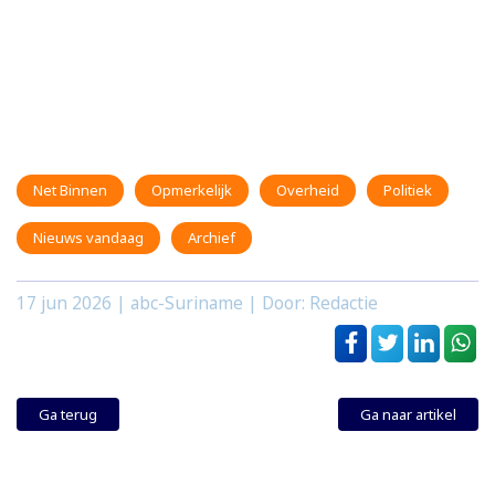
Net Binnen
Opmerkelijk
Overheid
Politiek
Nieuws vandaag
Archief
17 jun 2026
| abc-Suriname | Door: Redactie
Ga terug
Ga naar artikel