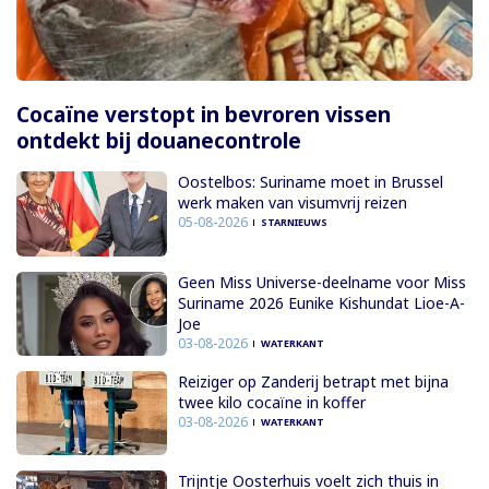
Cocaïne verstopt in bevroren vissen
ontdekt bij douanecontrole
Oostelbos: Suriname moet in Brussel
werk maken van visumvrij reizen
05-08-2026
STARNIEUWS
Geen Miss Universe-deelname voor Miss
Suriname 2026 Eunike Kishundat Lioe-A-
Joe
03-08-2026
WATERKANT
Reiziger op Zanderij betrapt met bijna
twee kilo cocaïne in koffer
03-08-2026
WATERKANT
Trijntje Oosterhuis voelt zich thuis in