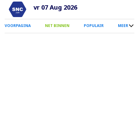
Overslaan
vr 07 Aug 2026
en
naar
0
VOORPAGINA
NET BINNEN
POPULAIR
MEER
de
Smartphone
inhoud
Menu
gaan