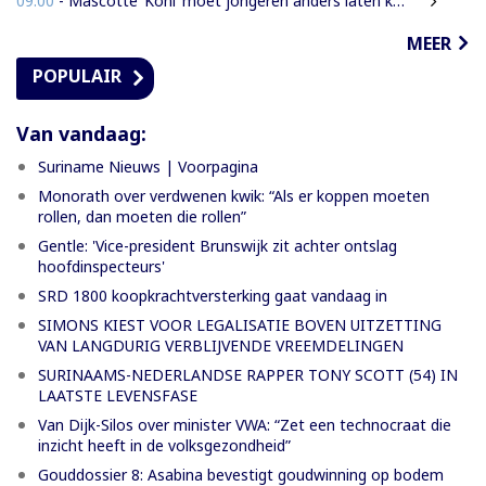
09:00
- Mascotte ‘Koni’ moet jongeren anders laten kijken naar Surinaamse houtsector
MEER
POPULAIR
Van vandaag:
Suriname Nieuws | Voorpagina
Monorath over verdwenen kwik: “Als er koppen moeten
rollen, dan moeten die rollen”
Gentle: 'Vice-president Brunswijk zit achter ontslag
hoofdinspecteurs'
SRD 1800 koopkrachtversterking gaat vandaag in
SIMONS KIEST VOOR LEGALISATIE BOVEN UITZETTING
VAN LANGDURIG VERBLIJVENDE VREEMDELINGEN
SURINAAMS-NEDERLANDSE RAPPER TONY SCOTT (54) IN
LAATSTE LEVENSFASE
Van Dijk-Silos over minister VWA: “Zet een technocraat die
inzicht heeft in de volksgezondheid”
Gouddossier 8: Asabina bevestigt goudwinning op bodem