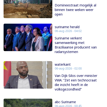
Domineestraat mogelijk al
binnen twee weken weer
open
suriname herald
06-aug-2026 - 04:02
Suriname verkent
samenwerking met
Braziliaanse producent van
radarsystemen
waterkant
06-aug-2026 - 02:00
Van Dijk-Silos over minister
VWA: “Zet een technocraat
die inzicht heeft in de
volksgezondheid”
abc-Suriname
06-aug-2026 - 00:45