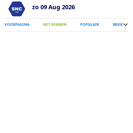
Overslaan
zo 09 Aug 2026
en
naar
0
VOORPAGINA
NET BINNEN
POPULAIR
MEER
de
Smartphone
inhoud
Menu
gaan