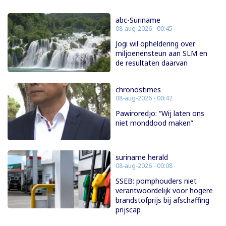
abc-Suriname
08-aug-2026 - 00:45
Jogi wil opheldering over
miljoenensteun aan SLM en
de resultaten daarvan
chronostimes
08-aug-2026 - 00:42
Pawiroredjo: “Wij laten ons
niet monddood maken”
suriname herald
08-aug-2026 - 00:08
SSEB: pomphouders niet
verantwoordelijk voor hogere
brandstofprijs bij afschaffing
prijscap