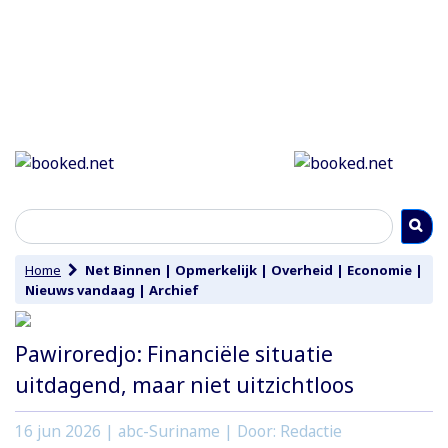
Home
Net Binnen
|
Opmerkelijk
|
Overheid
|
Economie
|
Nieuws vandaag
|
Archief
Pawiroredjo: Financiële situatie
uitdagend, maar niet uitzichtloos
16 jun 2026
| abc-Suriname | Door: Redactie