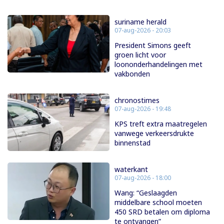
suriname herald
07-aug-2026 - 20:03
President Simons geeft
groen licht voor
loononderhandelingen met
vakbonden
chronostimes
07-aug-2026 - 19:48
KPS treft extra maatregelen
vanwege verkeersdrukte
binnenstad
waterkant
07-aug-2026 - 18:00
Wang: “Geslaagden
middelbare school moeten
450 SRD betalen om diploma
te ontvangen”