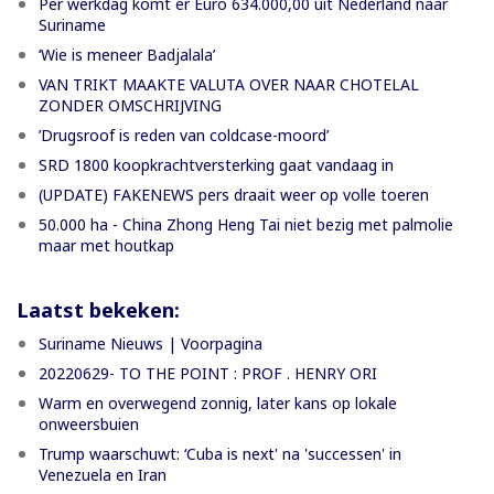
Per werkdag komt er Euro 634.000,00 uit Nederland naar
Suriname
‘Wie is meneer Badjalala’
VAN TRIKT MAAKTE VALUTA OVER NAAR CHOTELAL
ZONDER OMSCHRIJVING
’Drugsroof is reden van coldcase-moord’
SRD 1800 koopkrachtversterking gaat vandaag in
(UPDATE) FAKENEWS pers draait weer op volle toeren
50.000 ha - China Zhong Heng Tai niet bezig met palmolie
maar met houtkap
Laatst bekeken:
Suriname Nieuws | Voorpagina
20220629- TO THE POINT : PROF . HENRY ORI
Warm en overwegend zonnig, later kans op lokale
onweersbuien
Trump waarschuwt: ‘Cuba is next' na 'successen' in
Venezuela en Iran