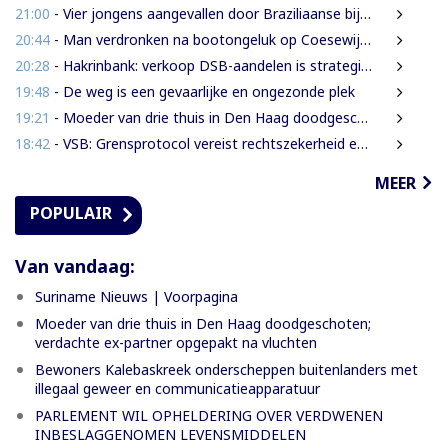
21:00
- Vier jongens aangevallen door Braziliaanse bijen tijdens leguanenjacht
20:44
- Man verdronken na bootongeluk op Coesewijnerivier
20:28
- Hakrinbank: verkoop DSB-aandelen is strategische keuze
19:48
- De weg is een gevaarlijke en ongezonde plek
19:21
- Moeder van drie thuis in Den Haag doodgeschoten; verdachte ex-partner opgepakt na vluchten
18:42
- VSB: Grensprotocol vereist rechtszekerheid en harde waarborgen
MEER
POPULAIR
Van vandaag:
Suriname Nieuws | Voorpagina
Moeder van drie thuis in Den Haag doodgeschoten;
verdachte ex-partner opgepakt na vluchten
Bewoners Kalebaskreek onderscheppen buitenlanders met
illegaal geweer en communicatieapparatuur
PARLEMENT WIL OPHELDERING OVER VERDWENEN
INBESLAGGENOMEN LEVENSMIDDELEN