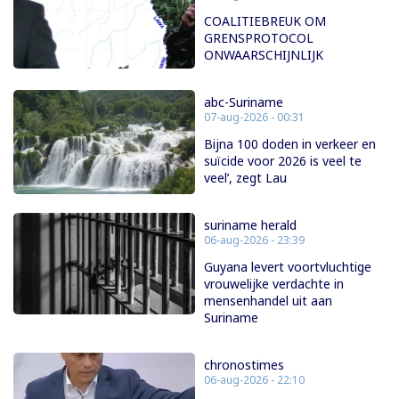
COALITIEBREUK OM
GRENSPROTOCOL
ONWAARSCHIJNLIJK
abc-Suriname
07-aug-2026 - 00:31
Bijna 100 doden in verkeer en
suïcide voor 2026 is veel te
veel’, zegt Lau
suriname herald
06-aug-2026 - 23:39
Guyana levert voortvluchtige
vrouwelijke verdachte in
mensenhandel uit aan
Suriname
chronostimes
06-aug-2026 - 22:10