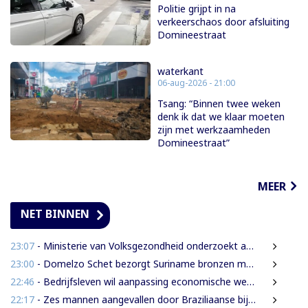
Politie grijpt in na
verkeerschaos door afsluiting
Domineestraat
waterkant
06-aug-2026 - 21:00
Tsang: “Binnen twee weken
denk ik dat we klaar moeten
zijn met werkzaamheden
Domineestraat”
MEER
NET BINNEN
23:07
- Ministerie van Volksgezondheid onderzoekt aanbieders van onbewezen middelen tegen nierfalen
23:00
- Domelzo Schet bezorgt Suriname bronzen medaille op CAC-Spelen
22:46
- Bedrijfsleven wil aanpassing economische wetsontwerpen vóór verdere behandeling
22:17
- Zes mannen aangevallen door Braziliaanse bijen tijdens zoektocht naar leguanen