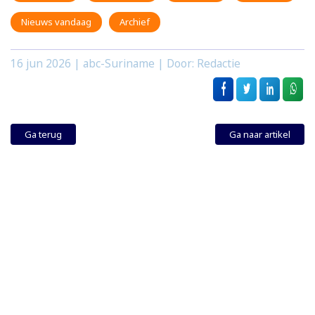
Nieuws vandaag
Archief
16 jun 2026
| abc-Suriname | Door: Redactie
Ga terug
Ga naar artikel