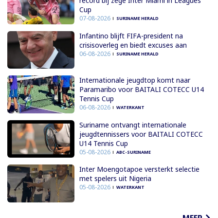
record bij zege Inter Miami in Leagues
Cup
07-08-2026
SURINAME HERALD
Infantino blijft FIFA-president na
crisisoverleg en biedt excuses aan
06-08-2026
SURINAME HERALD
Internationale jeugdtop komt naar
Paramaribo voor BAITALI COTECC U14
Tennis Cup
06-08-2026
WATERKANT
Suriname ontvangt internationale
jeugdtennissers voor BAITALI COTECC
U14 Tennis Cup
05-08-2026
ABC-SURINAME
Inter Moengotapoe versterkt selectie
met spelers uit Nigeria
05-08-2026
WATERKANT
MEER