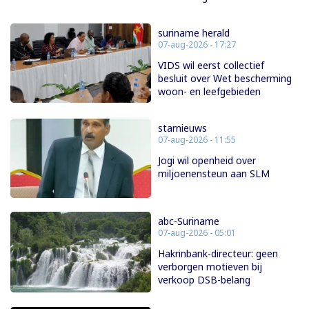
suriname herald
07-aug-2026 - 17:27
VIDS wil eerst collectief
besluit over Wet bescherming
woon- en leefgebieden
starnieuws
07-aug-2026 - 11:55
Jogi wil openheid over
miljoenensteun aan SLM
abc-Suriname
07-aug-2026 - 05:01
Hakrinbank-directeur: geen
verborgen motieven bij
verkoop DSB-belang