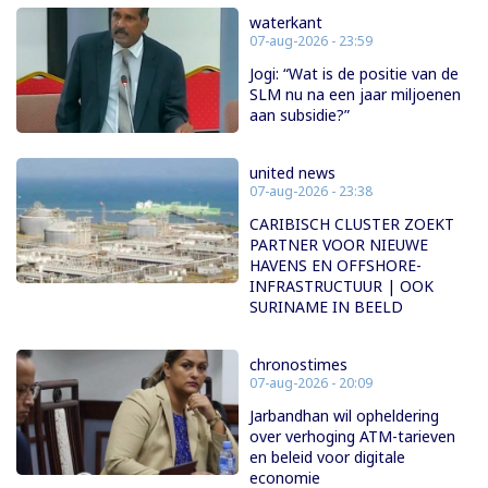
waterkant
07-aug-2026 - 23:59
Jogi: “Wat is de positie van de
SLM nu na een jaar miljoenen
aan subsidie?”
united news
07-aug-2026 - 23:38
CARIBISCH CLUSTER ZOEKT
PARTNER VOOR NIEUWE
HAVENS EN OFFSHORE-
INFRASTRUCTUUR | OOK
SURINAME IN BEELD
chronostimes
07-aug-2026 - 20:09
Jarbandhan wil opheldering
over verhoging ATM-tarieven
en beleid voor digitale
economie