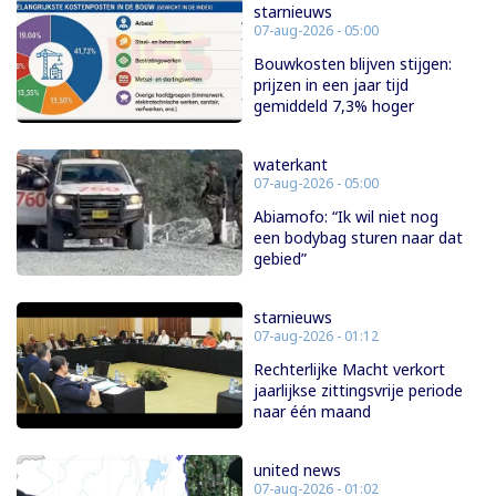
starnieuws
07-aug-2026 - 05:00
Bouwkosten blijven stijgen:
prijzen in een jaar tijd
gemiddeld 7,3% hoger
waterkant
07-aug-2026 - 05:00
Abiamofo: “Ik wil niet nog
een bodybag sturen naar dat
gebied”
starnieuws
07-aug-2026 - 01:12
Rechterlijke Macht verkort
jaarlijkse zittingsvrije periode
naar één maand
united news
07-aug-2026 - 01:02