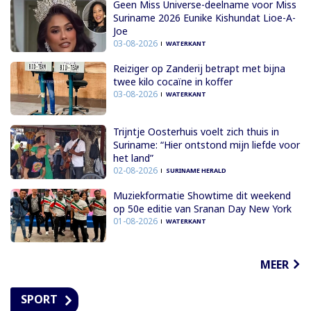
Geen Miss Universe-deelname voor Miss
Suriname 2026 Eunike Kishundat Lioe-A-
Joe
03-08-2026
WATERKANT
Reiziger op Zanderij betrapt met bijna
twee kilo cocaïne in koffer
03-08-2026
WATERKANT
Trijntje Oosterhuis voelt zich thuis in
Suriname: “Hier ontstond mijn liefde voor
het land”
02-08-2026
SURINAME HERALD
Muziekformatie Showtime dit weekend
op 50e editie van Sranan Day New York
01-08-2026
WATERKANT
MEER
SPORT